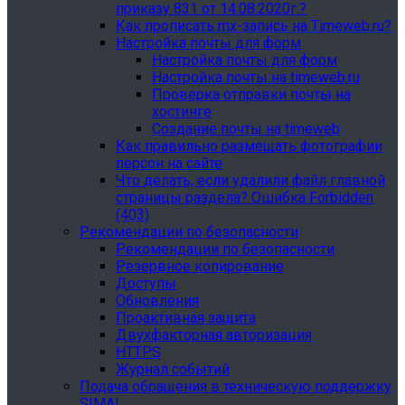
приказу 831 от 14.08.2020г.?
Как прописать mx-запись на Timeweb.ru?
Настройка почты для форм
Настройка почты для форм
Настройка почты на timeweb.ru
Проверка отправки почты на
хостинге
Создание почты на timeweb
Как правильно размещать фотографии
персон на сайте
Что делать, если удалили файл главной
страницы раздела? Ошибка Forbidden
(403)
Рекомендации по безопасности
Рекомендации по безопасности
Резервное копирование
Доступы
Обновления
Проактивная защита
Двухфакторная авторизация
HTTPS
Журнал событий
Подача обращения в техническую поддержку
SIMAI