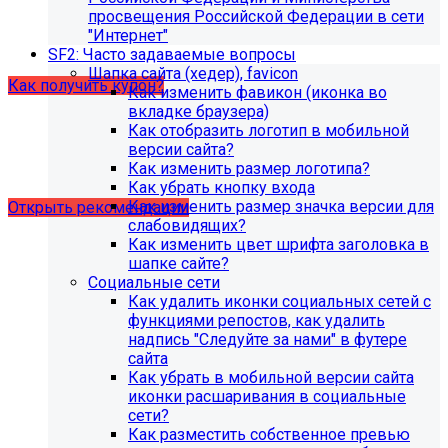
образовательной организации (simai.sveden). Для
просвещения Российской Федерации в сети
корректной работы модуля необходимо активировать
"Интернет"
купон на него.
SF2: Часто задаваемые вопросы
Шапка сайта (хедер), favicon
Как получить купон?
Как изменить фавикон (иконка во
вкладке браузера)
Как отобразить логотип в мобильной
Что делать, если на хостинге не
версии сайта?
хватает места?
Как изменить размер логотипа?
Как убрать кнопку входа
Как изменить размер значка версии для
Открыть рекомендации
слабовидящих?
Как изменить цвет шрифта заголовка в
шапке сайте?
Социальные сети
Как удалить иконки социальных сетей с
функциями репостов, как удалить
надпись "Следуйте за нами" в футере
сайта
Как убрать в мобильной версии сайта
иконки расшаривания в социальные
сети?
Как разместить собственное превью