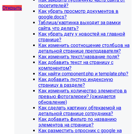
художественной школы, SIMAI: Сайт школы
посетителей?
Открыть
Как убрать просмотр документов в
google.docs?
Таблица/картинка выходит за рамки
сайта, что делать?
Как убрать дату у новостей на главной
странице?
Как изменить соотношение столбцов на
детальной странице преподавателя?
Как изменить текст/название поля?
Как добавить текст на страницу с
компонентом?
Как найти component.php и template.php?
Как добавить пустую индексную
страницу в разделе?
Как изменить количество элементов в
превью фотогалереи? (ожидается
обновление)
Как сделать картинку обтекаемой на
детальной странице сотрудника?
Как добавить фильтр по названию
элементов на странице?
Как разместить опросник с google на