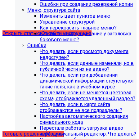
поддержка продуктов 1С-Битрикс на
Ошибки при создании резервной копии
PHP версии ниже 8.0. Рекомендуемая
Меню, структура сайта
Изменить цвет пунктов меню
версия PHP - 8.1 и выше
Управление структурой
Как перекрасить главное меню?
Открыть статью
Открыть инструкцию
Как убрать подчеркивание у заголовка
бокового меню?
Ошибки
Что делать, если просмотр документа
недоступен?
Что делать, если данные изменяли, но в
публичной части их не видно?
Что делать, если при добавлении
динамической информации отсутствуют
такие поля, как в учебном курсе
Что делать, если не меняется цветовая
схема, отображается удаленный раздел?
Что делать, если в карте сайта
Учебные курсы
отображаются не все подразделы?
Настройка автоматического создания
символьного кода
по работе с готовыми решениями и модулями
Перестала работать загрузка видео
размещены в разделе "Учебные курсы"
через визуальный редактор. Что делать?
Готовые решения
Модули