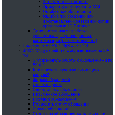
Есть место на хостинге
Присутствует копирайт SIMAI
Ошибка при обновлении
Ошибка при создании или
восстановлении резервной копии
средствами 1С-Битрикс
Дополнительная разработка
функционала, перенос данных,
кастомизация (расчет стоимости)
Переход на PHP 8.4, MySQL - 8.4.0
SIMAI: Модуль работы с обращениями по 59-
ФЗ
SIMAI: Модуль работы с обращениями по
59-ФЗ
Как получить купон на активацию
модуля?
Формы обращений
Личный приём
Электронные обращения
Письменное обращение
Порядок обжалования
Проверить статус обращения
Список обращений
Ответы на обращения, затрагивающие