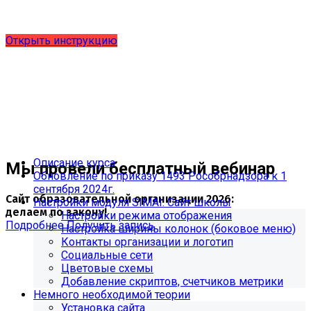
выпущено обновление 1.15.0, согласно приказу № 1735
от 27.08.2024 и методическим рекомендациям 2025 года,
версия 9.0.0
Открыть инструкцию
Описание курса
Мы провели бесплатный вебинар
Обновление по приказу 1493 Рособрнадзора к 1
сентября 2024г.
Сайт образовательной организации 2026:
Настройки модуля SIMAI: Сайт школы
делаем по закону!
Настройки режима отображения
Подробнее
Получить запись
Настройка ширины колонок (боковое меню)
Контакты организации и логотип
Социальные сети
Цветовые схемы
Добавление скриптов, счетчиков метрики
Немного необходимой теории
Установка сайта