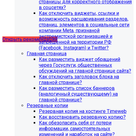
страницы для корректного отображения
в соцсетях?
Как отключить виджеты, ссылки и
Рекомендации по безопасности
возможность расшаривания разделов,
страниц, элементов в социальные сети
сайта
компании Meta, признаной
экстремистской организацией и
Открыть рекомендации
запрещенной на территории РФ
(Facebook, Instagram) и Twitter?
Главная страница
Как разместить виджет обращений
через Госуслуги, общественных
обсуждений на главной странице сайта?
Как отключить заголовок блока на
главной странице?
Как разместить список баннеров
(аналогичный существующему) на
главной странице?
Резервные копии
Резервная копия на хостинге Timeweb
Как восстановить резервную копию?
Как обезопасить себя от потери
информации, самостоятельных
С 1 февраля 2023 года ограничена
изменений и наработок на сайте?