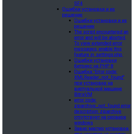
SF4
Ошибки установки и их
решение
Ошибки установки и их
решение
The script encountered an
error and will be aborted.
To view extended error
messages, enable this
feature in .settings.php.
Ошибки установки
битрикс на PHP 8
Ошибка "Error сode:
XMLReader_not_found"
при установке на
виртуальной машине
BitrixVM
error сode:
ziparchive_not_found error
description: ziparchive
отсутствует на сервере
windows
Завис мастер установки,