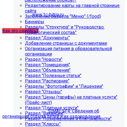
расположение блоков)?
некорректно отображаться срок действия лицензии.
Редактирование карты на главной странице
Убедитесь, что в настройках «Главного модуля»
сайта
указан адрес:
www.1c-bitrix.ru
.
Заполнение раздела "Меню" (/food)
Затем запустите обновление через «Систему
Баннеры
обновлений».
Разделы "Структура" и "Руководство.
Как это сделать?
Педагогический состав"
Раздел "Документы"
Добавление страницы с документами
Организация питания в образовательной
организации
Раздел "Новости"
Раздел "Помещения"
Раздел "Объявления"
Раздел "Полезные статьи"
Раздел "Расписание"
Как добавить раздел "Сведения об
Разделы "Фотографии" и "Лицензии"
организации отдыха детей и их
Раздел "Отзывы"
Раздел "Цены (тарифы) на платные услуги"
оздоровления"?
(Прайс-лист)
Раздел "Платные услуги"
Приобретите модуль
SIMAI-SF4: Сведения об
Раздел "Вакансии"
организации отдыха детей и их оздоровления
Раздел "Поздравления и благодарности"
Раздел "Классы"
Для приобретения модуля необходимо обратиться в