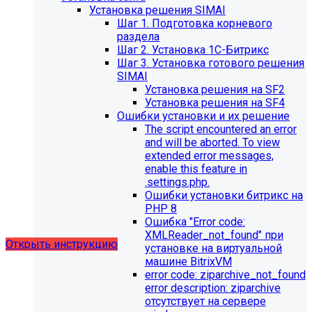
Установка решения SIMAI
Шаг 1. Подготовка корневого
раздела
Шаг 2. Установка 1С-Битрикс
Шаг 3. Установка готового решения
SIMAI
Установка решения на SF2
Установка решения на SF4
Обновления в разделе
Ошибки установки и их решение
The script encountered an error
"Педагогический состав"
and will be aborted. To view
extended error messages,
Для готовых решений, использующих модуль SIMAI-
enable this feature in
SF4: Сведения об образовательной организации
.settings.php.
(simai.sveden)
Ошибки установки битрикс на
выпущено обновление 1.14.11, согласно которому в
PHP 8
разделе "Педагогический состав"
Ошибка "Error сode:
можно разместить документ и скрыть таблицы.
XMLReader_not_found" при
Открыть инструкцию
установке на виртуальной
машине BitrixVM
error сode: ziparchive_not_found
error description: ziparchive
отсутствует на сервере