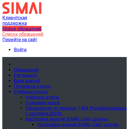
Клиентская
поддержка
Новое обращение
Список обращений
Перейти на сайт
Войти
Обращения
Регламент
База знаний
Проверка ключа
Учебные курсы
Учебные курсы
Описание курса
Обновление по приказу 1493 Рособрнадзора к
1 сентября 2024г.
Настройки модуля SIMAI: Сайт школы
Настройки модуля SIMAI: Сайт школы