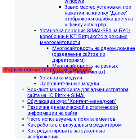
windows
Завис мастер установки, при
нажатии на кнопку "Далее"
отображется ошибка доступа
С 01.02.2026
будет ограничена поддержка продуктов на
к файлу action.php
PHP версии ниже 8.2.
Рекомендуемая версия PHP - 8.4
Установка решения SIMAI-SF4 на БУС/
и выше
.
коробочный КП Битрикс24 в режиме
многосайтовости
С 01.09.2026
будет ограничена поддержка продуктов на
Многосайтовость на одном домене
MySql версии ниже 8.0.0.
Рекомендуемая версия MySql
(разделение сайтов по
- 8.4.0 и выше.
директориям)
Многосайтовость на разных
Открыть статью
Открыть инструкцию
доменах (поддоменах)
Установка модуля
Дополнительные модули
Чек-лист мониторинга для администратора
сайта на 1С Bitrix + SIMAI
Обучающий курс "Контент-менеджер"
Различие динамической и статической
информации на сайте
Часто используемые поля элементов
Как работать с визуальным редактором
Как редактировать загруженные
изображения
Мы подготовили чек-лист администратора сайта: