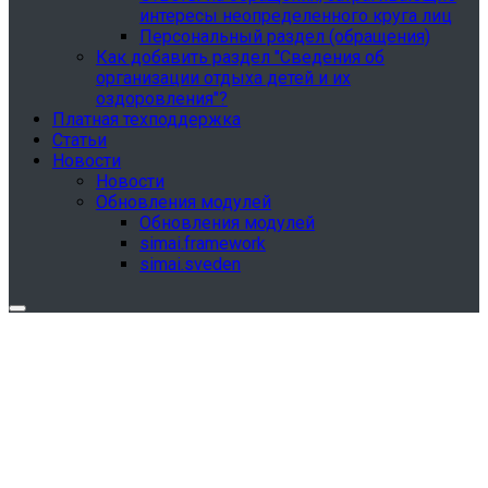
интересы неопределенного круга лиц
Персональный раздел (обращения)
Как добавить раздел "Сведения об
организации отдыха детей и их
оздоровления"?
Платная техподдержка
Статьи
Новости
Новости
Обновления модулей
Обновления модулей
simai.framework
simai.sveden
Обновления в разделе "Сведения об
образовательной организации"
Для готовых решений, использующих модуль SIMAI-
SF4: Сведения об образовательной организации
(simai.sveden)