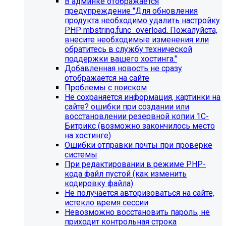
В админке отображается
предупреждение "Для обновления
продукта необходимо удалить настройку
PHP mbstring.func_overload. Пожалуйста,
внесите необходимые изменения или
обратитесь в службу технической
поддержки вашего хостинга."
Добавленная новость не сразу
отображается на сайте
Проблемы с поиском
Не сохраняется информация, картинки на
сайте? ошибки при создании или
восстановлении резервной копии 1С-
Битрикс (возможно закончилось место
Инструкция по удалению ссылок на
на хостинге)
Ошибки отправки почты при проверке
социальные сети
системы
При редактировании в режиме PHP-
Для готовых решений на SIMAI-SF4:
кода файл пустой (как изменить
кодировку файла)
SIMAI-SF4: Сайт библиотеки, SIMAI-SF4: Сайт
Не получается авторизоваться на сайте,
благотворительного фонда, SIMAI-SF4: Сайт города,
истекло время сессии
SIMAI-SF4: Сайт государственной организации, SIMAI-
Невозможно восстановить пароль, не
SF4: Сайт дворца культуры, SIMAI-SF4: Сайт детского
приходит контрольная строка