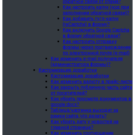
обратной связи от спама?
Как настроить капчу (код при
заполнении обратной связи)?
Как добавить гугл-капчу
(reCaptcha) в форму?
Как включить Google Captcha
в форму обратной связи?
Как настроить отправку
формы через подтверждение
по электронной почте (e-mail)
Как изменить e-mail получателя
(администратора формы)?
Кастомизация, доработки
Кастомизация, доработки
Как изменить валюту в прайс-листе
Как закрыть публичную часть сайта
от посетителей?
Как убрать просмотр документов в
google.docs?
Таблица/картинка выходит за
рамки сайта, что делать?
Как убрать дату у новостей на
главной странице?
Как изменить соотношение