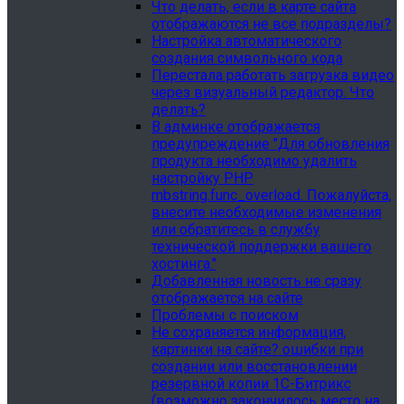
Что делать, если в карте сайта
отображаются не все подразделы?
Настройка автоматического
создания символьного кода
Перестала работать загрузка видео
через визуальный редактор. Что
делать?
В админке отображается
предупреждение "Для обновления
продукта необходимо удалить
настройку PHP
mbstring.func_overload. Пожалуйста,
внесите необходимые изменения
или обратитесь в службу
технической поддержки вашего
хостинга."
Добавленная новость не сразу
отображается на сайте
Проблемы с поиском
Не сохраняется информация,
картинки на сайте? ошибки при
создании или восстановлении
резервной копии 1С-Битрикс
(возможно закончилось место на