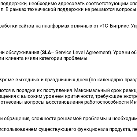
й поддержки, необходимо адресовать соответствующим сп
т.п. В рамках технической поддержки не решаются вопрос
зработки сайтов на платформах отличных от «1С-Битрикс: У
ни обслуживания (
SLA
– Service Level Agreement). Уровни
ии клиента и/или категории проблемы.
Кроме выходных и праздничных дней (по календарю празд
ются в порядке их поступления. Максимальный срок реак
бращения с высоким уровнем критичности, требующие экст
 отнесены вопросы восстановления работоспособности Ин
и обращения, сложности решаемой проблемы и необходимо
с использованием существующего функционала продукта, п