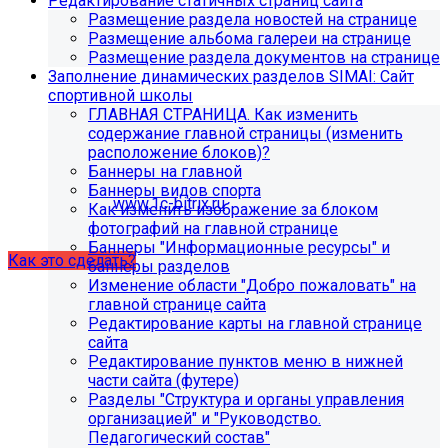
Редактирование статичных страниц сайта
поиск, обучение и удержание специалистов.
Размещение раздела новостей на странице
Размещение альбома галереи на странице
Размещение раздела документов на странице
Проверьте адрес сервера
Заполнение динамических разделов SIMAI: Сайт
спортивной школы
обновлений!
ГЛАВНАЯ СТРАНИЦА. Как изменить
содержание главной страницы (изменить
Из-за неправильного адреса обновлений может
расположение блоков)?
некорректно отображаться срок действия лицензии.
Баннеры на главной
Убедитесь, что в настройках «Главного модуля»
Баннеры видов спорта
указан адрес:
www.1c-bitrix.ru
.
Как изменить изображение за блоком
Затем запустите обновление через «Систему
фотографий на главной странице
обновлений».
Баннеры "Информационные ресурсы" и
Как это сделать?
баннеры разделов
Изменение области "Добро пожаловать" на
главной странице сайта
Редактирование карты на главной странице
сайта
Редактирование пунктов меню в нижней
части сайта (футере)
Разделы "Структура и органы управления
организацией" и "Руководство.
Педагогический состав"
Как добавить раздел "Сведения об