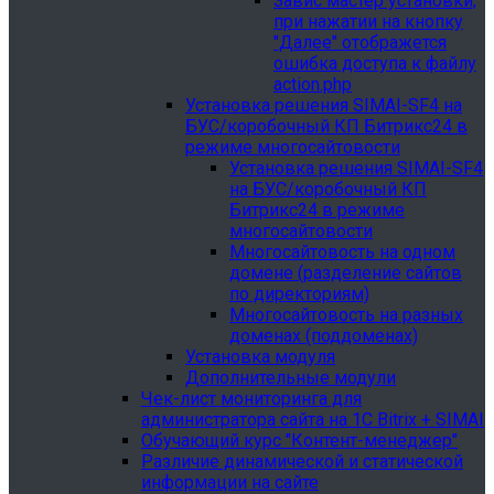
Завис мастер установки,
при нажатии на кнопку
"Далее" отображется
ошибка доступа к файлу
action.php
Установка решения SIMAI-SF4 на
БУС/коробочный КП Битрикс24 в
режиме многосайтовости
Установка решения SIMAI-SF4
на БУС/коробочный КП
Битрикс24 в режиме
многосайтовости
Многосайтовость на одном
домене (разделение сайтов
по директориям)
Многосайтовость на разных
доменах (поддоменах)
Установка модуля
Дополнительные модули
Чек-лист мониторинга для
администратора сайта на 1С Bitrix + SIMAI
Обучающий курс "Контент-менеджер"
Различие динамической и статической
информации на сайте