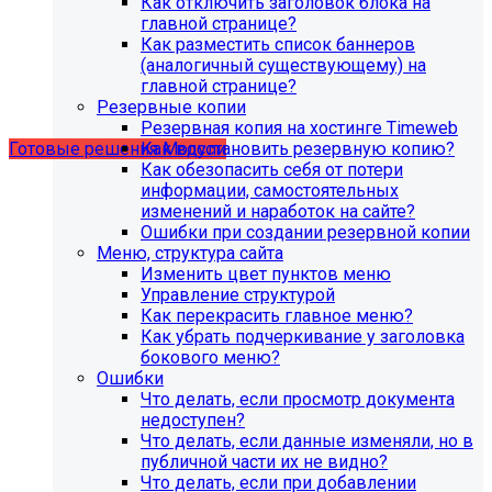
Как отключить заголовок блока на
главной странице?
Как разместить список баннеров
Учебные курсы
(аналогичный существующему) на
главной странице?
Резервные копии
по работе с готовыми решениями и модулями
Резервная копия на хостинге Timeweb
размещены в разделе "Учебные курсы"
Как восстановить резервную копию?
Готовые решения
Модули
Как обезопасить себя от потери
информации, самостоятельных
изменений и наработок на сайте?
Ошибки при создании резервной копии
Меню, структура сайта
Изменить цвет пунктов меню
Управление структурой
Как перекрасить главное меню?
Как убрать подчеркивание у заголовка
бокового меню?
Ошибки
Что делать, если просмотр документа
недоступен?
Что делать, если данные изменяли, но в
Инструкция по удалению ссылок на
публичной части их не видно?
Что делать, если при добавлении