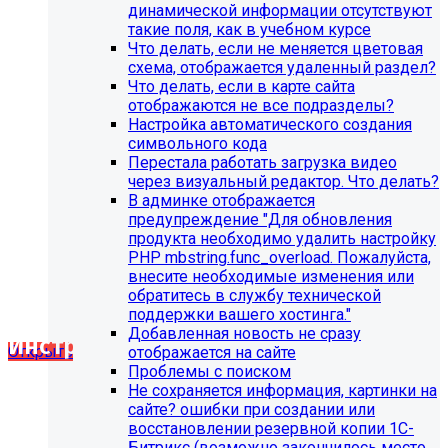
социальные сети
динамической информации отсутствуют
такие поля, как в учебном курсе
Для готовых решений на SIMAI-SF4:
Что делать, если не меняется цветовая
схема, отображается удаленный раздел?
SIMAI-SF4: Сайт библиотеки, SIMAI-SF4: Сайт
Что делать, если в карте сайта
благотворительного фонда, SIMAI-SF4: Сайт города,
отображаются не все подразделы?
SIMAI-SF4: Сайт государственной организации, SIMAI-
Настройка автоматического создания
SF4: Сайт дворца культуры, SIMAI-SF4: Сайт детского
символьного кода
сада, SIMAI-SF4: Сайт кандидата в депутаты, SIMAI-SF4:
Перестала работать загрузка видео
Сайт колледжа, SIMAI-SF4: Сайт комплексного центра
через визуальный редактор. Что делать?
социального обслуживания, SIMAI-SF4: Сайт
В админке отображается
медицинской организации, SIMAI-SF4: Сайт музея,
предупреждение "Для обновления
SIMAI-SF4: Сайт музыкальной школы, SIMAI-SF4: Сайт
продукта необходимо удалить настройку
научного центра, НИИ, SIMAI-SF4: Сайт некоммерческой
PHP mbstring.func_overload. Пожалуйста,
организации, SIMAI-SF4: Сайт спортивной школы, SIMAI-
внесите необходимые изменения или
SF4: Сайт университета, SIMAI-SF4: Сайт учебного центра,
обратитесь в службу технической
SIMAI-SF4: Сайт художественной школы, SIMAI-SF4:
поддержки вашего хостинга."
Сайт школы
Добавленная новость не сразу
Инструкция по удалению ссылок на
Открыть
отображается на сайте
социальные сети
Проблемы с поиском
Не сохраняется информация, картинки на
сайте? ошибки при создании или
SIMAI: Сайт кандидата в депутаты, SIMAI: Сайт колледжа,
восстановлении резервной копии 1С-
SIMAI: Портал открытых данных, SIMAI: Сайт
Битрикс (возможно закончилось место