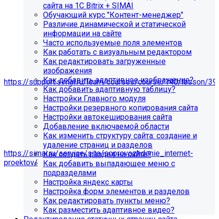
сайта на 1С Bitrix + SIMAI
Обучающий курс "Контент-менеджер"
Различие динамической и статической
информации на сайте
Часто используемые поля элементов
Как работать с визуальным редактором
Как редактировать загруженные
изображения
Мы подготовили чек-лист администратора сайта:
Как добавить адаптивное изображение?
https://support.simai.ru/learn/courses/course/140/lesson/39
Как добавить адаптивную таблицу?
Настройки Главного модуля
Рекомендуем придерживаться регламента выполнения
Настройки резервного копирования сайта
этих работ — это помогает поддерживать сайт в
Настройки автокеширования сайта
стабильном и безопасном состоянии.
Добавление включаемой области
Если у вас нет технических специалистов, вы можете
Как изменить структуру сайта: создание и
передать сайт на техническую поддержку нам:
удаление страниц и разделов
https://simai.ru/service/site/soprovozhdenie_internet-
Как создать раздел на сайте?
proektov/
Как добавить выпадающее меню с
подразделами
Это выгодно, потому что вы получаете команду
Настройка яндекс карты
экспертов вместо одного сотрудника: мы берём на себя
Настройка форм элементов и разделов
регулярные обновления и контроль работоспособности,
Как редактировать пункты меню?
быстрее реагируем на сбои, снижаем риски простоев и
Как разместить адаптивное видео?
уязвимостей, а вам не нужно тратить время и бюджет на