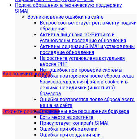
Подача обращения в техническую поддержку
В связи с новыми требованиями Приказа 1493
SIMAI
Рособнадзора нами были внесены изменения в
Возникновение ошибки на сайте
поставку готовых решений для образовательных
Вопрос соответствует регламенту подачи
организаций.
обращения
Активна лицензия 1С-Битрикс и
Теперь в сборку готовых решений для образовательных
установлены последние обновления
организаций входит модуль SIMAI-SF4: Сведения об
Активны лицензии SIMAI и установлены
образовательной организации (simai.sveden). Для
последние обновления
корректной работы модуля необходимо активировать
На хостинге установлена актуальная
купон на него.
версия PHP
Нет ошибок при проверке системы
Как получить купон?
Ошибка повторяется после сброса кеша
браузера, удаления файлов cookie и в
режиме невидимки (инкогнито)
Что делать, если на хостинге не
браузера
хватает места?
Ошибка повторяется после сброса всего
кеша на сайте
Отключены все расширения браузера
Открыть рекомендации
Есть место на хостинге
Присутствует копирайт SIMAI
Ошибка при обновлении
Ошибка при создании или