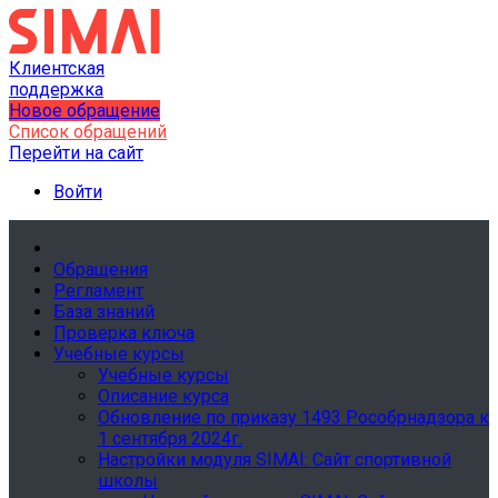
Клиентская
поддержка
Новое обращение
Список обращений
Перейти на сайт
Войти
Обращения
Регламент
База знаний
Проверка ключа
Учебные курсы
Учебные курсы
Описание курса
Обновление по приказу 1493 Рособрнадзора к
1 сентября 2024г.
Настройки модуля SIMAI: Сайт спортивной
школы