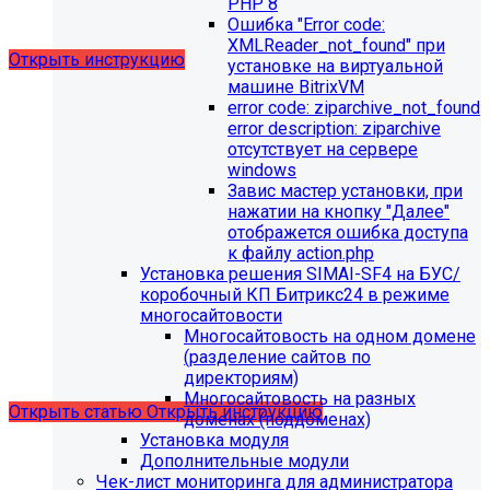
PHP 8
разделе "Педагогический состав"
Ошибка "Error сode:
можно разместить документ и скрыть таблицы.
XMLReader_not_found" при
Открыть инструкцию
установке на виртуальной
машине BitrixVM
error сode: ziparchive_not_found
error description: ziparchive
отсутствует на сервере
windows
Завис мастер установки, при
нажатии на кнопку "Далее"
отображется ошибка доступа
С 01.02.2026
будет ограничена поддержка продуктов на
к файлу action.php
PHP версии ниже 8.2.
Рекомендуемая версия PHP - 8.4
Установка решения SIMAI-SF4 на БУС/
и выше
.
коробочный КП Битрикс24 в режиме
многосайтовости
С 01.09.2026
будет ограничена поддержка продуктов на
Многосайтовость на одном домене
MySql версии ниже 8.0.0.
Рекомендуемая версия MySql
(разделение сайтов по
- 8.4.0 и выше.
директориям)
Многосайтовость на разных
Открыть статью
Открыть инструкцию
доменах (поддоменах)
Установка модуля
Дополнительные модули
Чек-лист мониторинга для администратора