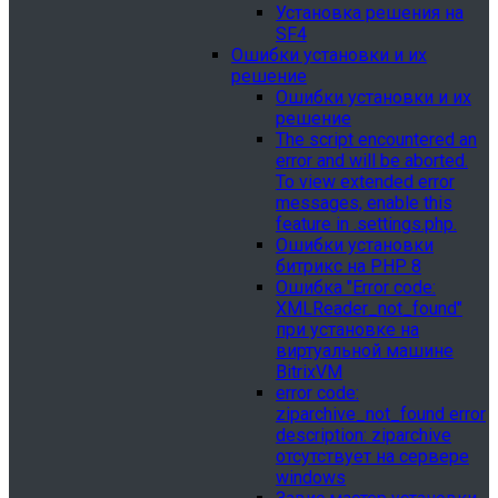
Установка решения на
SF4
Ошибки установки и их
решение
Ошибки установки и их
решение
The script encountered an
error and will be aborted.
To view extended error
messages, enable this
feature in .settings.php.
Ошибки установки
битрикс на PHP 8
Ошибка "Error сode:
XMLReader_not_found"
при установке на
виртуальной машине
BitrixVM
error сode:
ziparchive_not_found error
description: ziparchive
отсутствует на сервере
windows