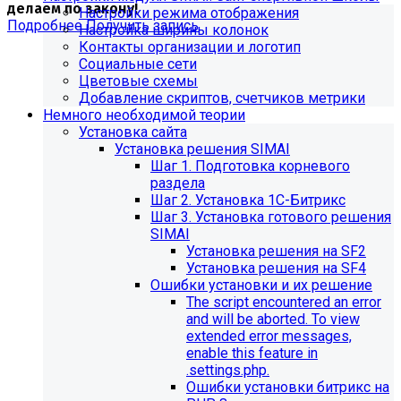
делаем по закону!
Настройки режима отображения
Подробнее
Получить запись
Настройка ширины колонок
Контакты организации и логотип
Социальные сети
Цветовые схемы
Добавление скриптов, счетчиков метрики
Немного необходимой теории
Установка сайта
Установка решения SIMAI
Шаг 1. Подготовка корневого
раздела
Шаг 2. Установка 1С-Битрикс
Шаг 3. Установка готового решения
SIMAI
Установка решения на SF2
Установка решения на SF4
Обновления в разделе
Ошибки установки и их решение
The script encountered an error
"Педагогический состав"
and will be aborted. To view
extended error messages,
Для готовых решений, использующих модуль SIMAI-
enable this feature in
SF4: Сведения об образовательной организации
.settings.php.
(simai.sveden)
Ошибки установки битрикс на
выпущено обновление 1.14.11, согласно которому в