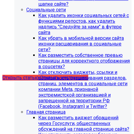
шапке сайте?
Социальные сети
Как удалить иконки социальных сетей с
функциями репостов, как удалить
надпись "Следуйте за нами" в футере
сайта
Как убрать в мобильной версии сайта
С 1 февраля 2023 года ограничена
иконки расшаривания в социальные
поддержка продуктов 1С-Битрикс на
сети?
PHP версии ниже 8.0. Рекомендуемая
Как разместить собственное превью
страницы для корректного отображения
версия PHP - 8.1 и выше
в соцсетях?
Как отключить виджеты, ссылки и
Открыть статью
Открыть инструкцию
возможность расшаривания разделов,
страниц, элементов в социальные сети
компании Meta, признаной
экстремистской организацией и
запрещенной на территории РФ
(Facebook, Instagram) и Twitter?
Главная страница
Как разместить виджет обращений
через Госуслуги, общественных
обсуждений на главной странице сайта?