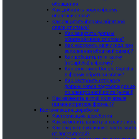
обращения
Как добавить новую форму
обратной связи?
Как защитить формы обратной
связи от спама?
Как защитить формы
обратной связи от спама?
Как настроить капчу (код при
заполнении обратной связи)?
Как добавить гугл-капчу
(reCaptcha) в форму?
Как включить Google Captcha
в форму обратной связи?
Как настроить отправку
формы через подтверждение
по электронной почте (e-mail)
Как изменить e-mail получателя
(администратора формы)?
Кастомизация, доработки
Кастомизация, доработки
Как изменить валюту в прайс-листе
Как закрыть публичную часть сайта
от посетителей?