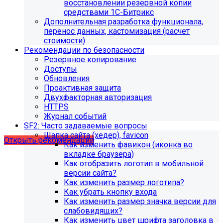
восстановлении резервной копии
средствами 1С-Битрикс
Дополнительная разработка функционала,
перенос данных, кастомизация (расчет
стоимости)
Рекомендации по безопасности
Резервное копирование
Доступы
Обновления
Проактивная защита
Двухфакторная авторизация
Рекомендации по безопасности
HTTPS
Журнал событий
сайта
SF2: Часто задаваемые вопросы
Шапка сайта (хедер), favicon
Открыть рекомендации
Как изменить фавикон (иконка во
вкладке браузера)
Как отобразить логотип в мобильной
версии сайта?
Как изменить размер логотипа?
Как убрать кнопку входа
Как изменить размер значка версии для
слабовидящих?
Как изменить цвет шрифта заголовка в