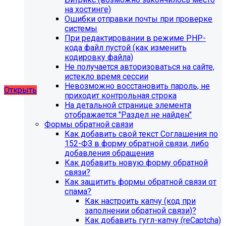
благотворительного фонда, SIMAI: Сайт детского сада,
на хостинге)
SIMAI: Сайт компании, SIMAI: Сайт конференции, SIMAI:
Ошибки отправки почты при проверке
Сайт медицинской организации, SIMAI: Сайт
системы
музыкальной школы, SIMAI: Сайт РЖД медицина, SIMAI:
При редактировании в режиме PHP-
Сайт санатория, SIMAI: Сайт сельского поселения, SIMAI:
кода файл пустой (как изменить
Сайт совета муниципальных образований, SIMAI: Сайт
кодировку файла)
спортивной школы, SIMAI: Сайт управления делами,
Не получается авторизоваться на сайте,
SIMAI: Сайт учебного центра, SIMAI: Сайт
истекло время сессии
художественной школы, SIMAI: Сайт школы
Невозможно восстановить пароль, не
Открыть
приходит контрольная строка
На детальной странице элемента
отображается "Раздел не найден"
Формы обратной связи
Как добавить свой текст Соглашения по
152-ФЗ в форму обратной связи, либо
добавления обращения
Как добавить новую форму обратной
связи?
Как защитить формы обратной связи от
спама?
Как настроить капчу (код при
заполнении обратной связи)?
Как добавить гугл-капчу (reCaptcha)