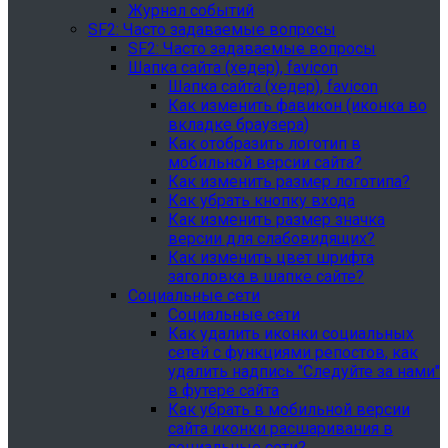
Журнал событий
SF2: Часто задаваемые вопросы
SF2: Часто задаваемые вопросы
Шапка сайта (хедер), favicon
Шапка сайта (хедер), favicon
Как изменить фавикон (иконка во
вкладке браузера)
Как отобразить логотип в
мобильной версии сайта?
Как изменить размер логотипа?
Как убрать кнопку входа
Как изменить размер значка
версии для слабовидящих?
Как изменить цвет шрифта
заголовка в шапке сайте?
Социальные сети
Социальные сети
Как удалить иконки социальных
сетей с функциями репостов, как
удалить надпись "Следуйте за нами"
в футере сайта
Как убрать в мобильной версии
сайта иконки расшаривания в
социальные сети?