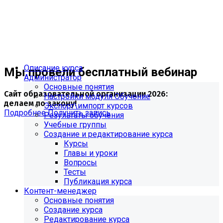
Описание курса
Мы провели бесплатный вебинар
Администратор
Основные понятия
Сайт образовательной организации 2026:
Настройки модуля Обучение
делаем по закону!
Экспорт\импорт курсов
Подробнее
Получить запись
Результаты обучения
Учебные группы
Создание и редактирование курса
Курсы
Главы и уроки
Вопросы
Тесты
Публикация курса
Контент-менеджер
Основные понятия
Создание курса
Редактирование курса