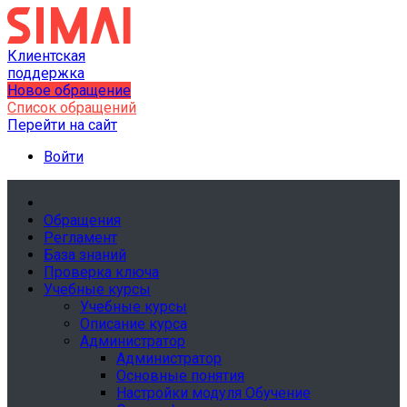
Клиентская
поддержка
Новое обращение
Список обращений
Перейти на сайт
Войти
Обращения
Регламент
База знаний
Проверка ключа
Учебные курсы
Учебные курсы
Описание курса
Администратор
Администратор
Основные понятия
Настройки модуля Обучение