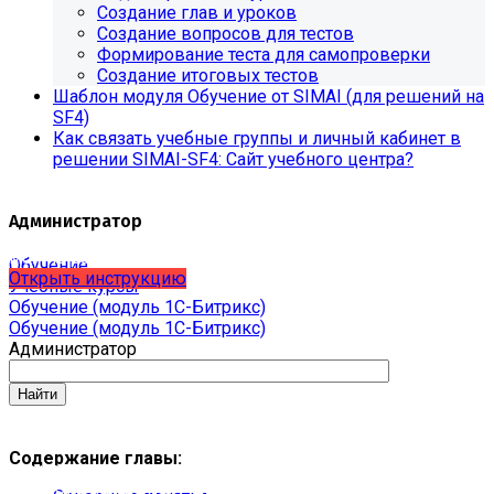
Создание глав и уроков
Создание вопросов для тестов
Формирование теста для самопроверки
Обновления в разделе
Создание итоговых тестов
Шаблон модуля Обучение от SIMAI (для решений на
"Педагогический состав"
SF4)
Как связать учебные группы и личный кабинет в
Для готовых решений, использующих модуль SIMAI-
решении SIMAI-SF4: Сайт учебного центра?
SF4: Сведения об образовательной организации
(simai.sveden)
выпущено обновление 1.14.11, согласно которому в
Администратор
разделе "Педагогический состав"
можно разместить документ и скрыть таблицы.
Обучение
Открыть инструкцию
Учебные курсы
Обучение (модуль 1С-Битрикс)
Обучение (модуль 1С-Битрикс)
Администратор
Содержание главы:
С 01.02.2026
будет ограничена поддержка продуктов на
PHP версии ниже 8.2.
Рекомендуемая версия PHP - 8.4