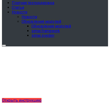
Платная техподдержка
Статьи
Новости
Новости
Обновления модулей
Обновления модулей
simai.framework
simai.sveden
Обновления в разделе "Сведения об
образовательной организации"
Для готовых решений, использующих модуль SIMAI-
SF4: Сведения об образовательной организации
(simai.sveden)
выпущено обновление 1.15.0, согласно приказу № 1735
от 27.08.2024 и методическим рекомендациям 2025 года,
версия 9.0.0
Открыть инструкцию