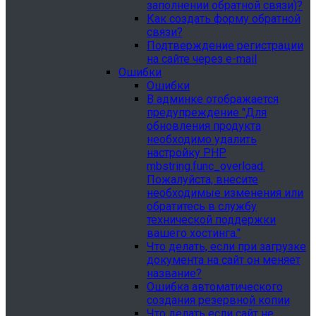
заполнении обратной связи)?
Как создать форму обратной
связи?
Подтверждение регистрации
на сайте через e-mail
Ошибки
Ошибки
В админке отображается
предупреждение "Для
обновления продукта
необходимо удалить
настройку PHP
mbstring.func_overload.
Пожалуйста, внесите
необходимые изменения или
обратитесь в службу
технической поддержки
вашего хостинга."
Что делать, если при загрузке
документа на сайт он меняет
название?
Ошибка автоматического
создания резервной копии
Что делать если сайт не