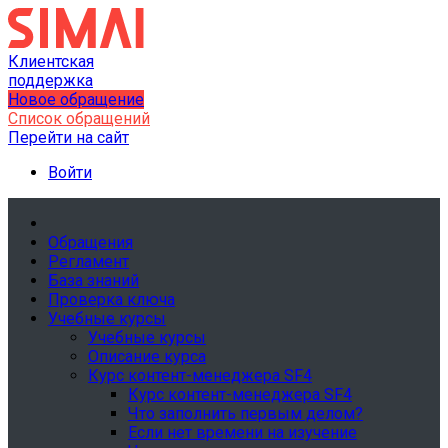
Клиентская
поддержка
Новое обращение
Список обращений
Перейти на сайт
Войти
Обращения
Регламент
База знаний
Проверка ключа
Учебные курсы
Учебные курсы
Описание курса
Курс контент-менеджера SF4
Курс контент-менеджера SF4
Что заполнить первым делом?
Если нет времени на изучение