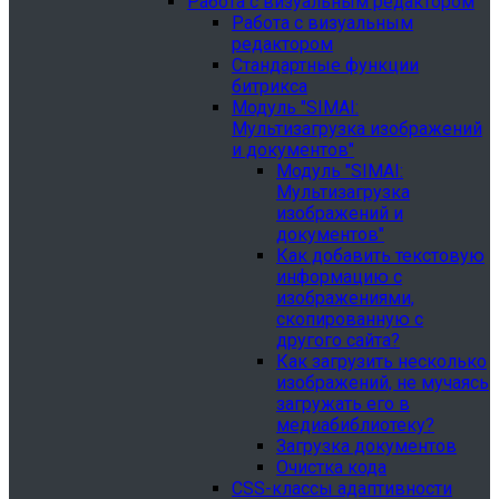
Работа с визуальным редактором
Работа с визуальным
редактором
Стандартные функции
битрикса
Модуль "SIMAI:
Мультизагрузка изображений
и документов"
Модуль "SIMAI:
Мультизагрузка
изображений и
документов"
Как добавить текстовую
информацию с
изображениями,
скопированную с
другого сайта?
Как загрузить несколько
изображений, не мучаясь
загружать его в
медиабиблиотеку?
Загрузка документов
Очистка кода
CSS-классы адаптивности