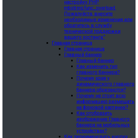
настройку PHP
mbstring.func_overload.
Пожалуйста, внесите
необходимые изменения или
обратитесь в службу
технической поддержки
вашего хостинга."
Главная страница
Главная страница
Главный баннер
Главный баннер
Как изменить тип
главного баннера?
Почему края у
динамического главного
баннера обрезаются?
Почему не стоит всю
информацию размещать
на фоновой картинке?
Как отобразить
изображение Главного
баннера на мобильных
устройствах?
Как переименовать кнопку