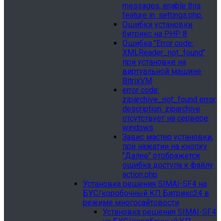
messages, enable this
feature in .settings.php.
Ошибки установки
битрикс на PHP 8
Ошибка "Error сode:
XMLReader_not_found"
при установке на
виртуальной машине
BitrixVM
error сode:
ziparchive_not_found error
description: ziparchive
отсутствует на сервере
windows
Завис мастер установки,
при нажатии на кнопку
"Далее" отображется
ошибка доступа к файлу
action.php
Установка решения SIMAI-SF4 на
БУС/коробочный КП Битрикс24 в
режиме многосайтовости
Установка решения SIMAI-SF4