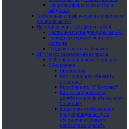
Настройка форм элементов и
разделов
Требования к графическим материалам
решения на SF4
Настройка почты для форм на SF4
Настройка почты для форм на SF4
Проверка отправки почты на
хостинге
Создание почты на timeweb
SF4: Часто задаваемые вопросы
SF4: Часто задаваемые вопросы
Обновления
Обновления
Как правильно обновить
решение?
Как обновить 1С-Битрикс?
Как не затереть свои
доработки после обновления
решения?
В админке отображается
предупреждение "Для
обновления продукта
необходимо удалить