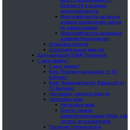
на БУС/коробочный КП
Битрикс24 в режиме
многосайтовости
Многосайтовость на одном
домене (разделение сайтов
по директориям)
Многосайтовость на разных
доменах (поддоменах)
Установка модуля
Дополнительные модули
Документация SIMAI Framework
С чего начать?
С чего начать?
Курс "Контент-менеджер от 1С-
Битрикс"
Курс "Администратор. Базовый" от
1С-Битрикс
Настройки главного модуля
Настройка прав
Настройка прав
Доступ панели
администрирования SIMAI для
группы пользователей
Различие статической и