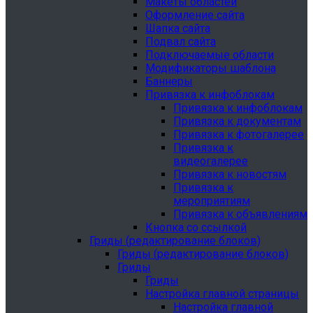
Макеты областей
Оформление сайта
Шапка сайта
Подвал сайта
Подключаемые области
Модификаторы шаблона
Баннеры
Привязка к инфоблокам
Привязка к инфоблокам
Привязка к документам
Привязка к фотогалерее
Привязка к
видеогалерее
Привязка к новостям
Привязка к
мероприятиям
Привязка к объявлениям
Кнопка со ссылкой
Гриды (редактирование блоков)
Гриды (редактирование блоков)
Гриды
Гриды
Настройка главной страницы
Настройка главной