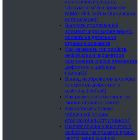
аналогичный разделу
"Документы" (на примере
SIMAI-SF4: сайт медицинской
организации)?
Вывести привязанный
элемент через включаемую
область на детальной
странице элемента
Как изменить тип свойств
инфоблока и параметров
компонента списка элементов
дефолтного шаблона
(.default)?
Вывод изображения в списке
элементов дефолтного
шаблона (.default)
Как разместить баннеры на
любой странице сайта?
Как оставить только
табличный режим
отображения сотрудников?
Импорт списка элементов в
инфоблок (на примере прайс-
листа) через админку