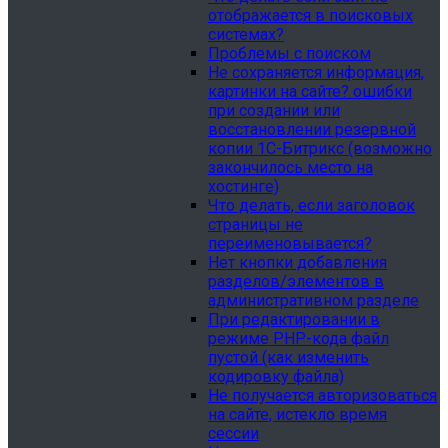
отображается в поисковых
системах?
Проблемы с поиском
Не сохраняется информация,
картинки на сайте? ошибки
при создании или
восстановлении резервной
копии 1С-Битрикс (возможно
закончилось место на
хостинге)
Что делать, если заголовок
страницы не
переименовывается?
Нет кнопки добавления
разделов/элементов в
административном разделе
При редактировании в
режиме PHP-кода файл
пустой (как изменить
кодировку файла)
Не получается авторизоваться
на сайте, истекло время
сессии