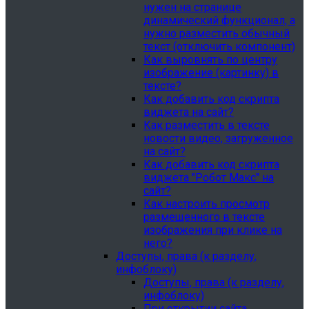
нужен на странице
динамический функционал, а
нужно разместить обычный
текст (отключить компонент)
Как выровнять по центру
изображение (картинку) в
тексте?
Как добавить код скрипта
виджета на сайт?
Как разместить в тексте
новости видео, загруженное
на сайт?
Как добавить код скрипта
виджета "Робот Макс" на
сайт?
Как настроить просмотр
размещенного в тексте
изображения при клике на
него?
Доступы, права (к разделу,
инфоблоку)
Доступы, права (к разделу,
инфоблоку)
При открытии сайта