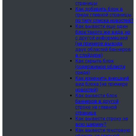
страницы
Как добавить блок в
гриде главной страницы
по типу списка новостей?
Как вывести еще один
блок такого же вида, но
с другой информацией
(на примере вывода
двух областей баннеров
в слайдере)
Как скрыть блок
(содержимое области
грида)
Как изменить внешний
вид блока (на примере
новостей)
Как вывести блок
баннеров в другой
строке на главной
странице
Как вывести строку на
всю ширину?
Как вывести текстовую
область на главной