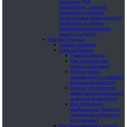
настройку PHP
mbstring.func_overload.
Пожалуйста, внесите
необходимые изменения или
обратитесь в службу
технической поддержки
вашего хостинга."
Главная страница
Главная страница
Главный баннер
Главный баннер
Как изменить тип
главного баннера?
Почему края у
динамического главного
баннера обрезаются?
Почему не стоит всю
информацию размещать
на фоновой картинке?
Как отобразить
изображение Главного
баннера на мобильных
устройствах?
Как переименовать кнопку