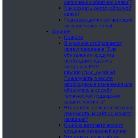
заполнении обратной связи)?
Как создать форму обратной
связи?
Подтверждение регистрации
на сайте через e-mail
Ошибки
Ошибки
В админке отображается
предупреждение "Для
обновления продукта
необходимо удалить
настройку PHP
mbstring.func_overload.
Пожалуйста, внесите
необходимые изменения или
обратитесь в службу
технической поддержки
вашего хостинга."
Что делать, если при загрузке
документа на сайт он меняет
название?
Ошибка автоматического
создания резервной копии
Что делать если сайт не