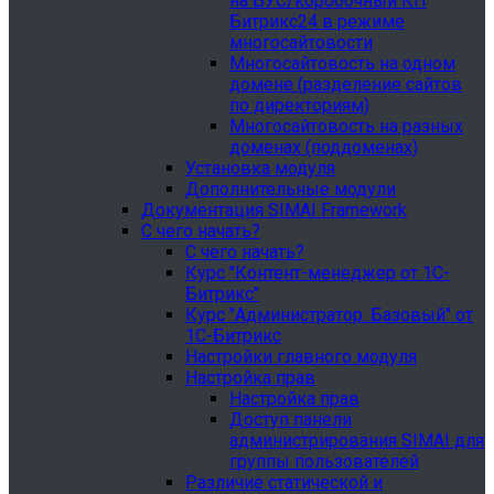
на БУС/коробочный КП
Битрикс24 в режиме
многосайтовости
Многосайтовость на одном
домене (разделение сайтов
по директориям)
Многосайтовость на разных
доменах (поддоменах)
Установка модуля
Дополнительные модули
Документация SIMAI Framework
С чего начать?
С чего начать?
Курс "Контент-менеджер от 1С-
Битрикс"
Курс "Администратор. Базовый" от
1С-Битрикс
Настройки главного модуля
Настройка прав
Настройка прав
Доступ панели
администрирования SIMAI для
группы пользователей
Различие статической и