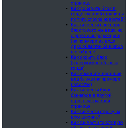
страницы
Как добавить блок в
гриде главной страницы
по типу списка новостей?
Как вывести еще один
блок такого же вида, но
с другой информацией
(на примере вывода
двух областей баннеров
в слайдере)
Как скрыть блок
(содержимое области
грида)
Как изменить внешний
вид блока (на примере
новостей)
Как вывести блок
баннеров в другой
строке на главной
странице
Как вывести строку на
всю ширину?
Как вывести текстовую
область на главной