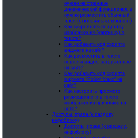
нужен на странице
динамический функционал, а
нужно разместить обычный
текст (отключить компонент)
Как выровнять по центру
изображение (картинку) в
тексте?
Как добавить код скрипта
виджета на сайт?
Как разместить в тексте
новости видео, загруженное
на сайт?
Как добавить код скрипта
виджета "Робот Макс" на
сайт?
Как настроить просмотр
размещенного в тексте
изображения при клике на
него?
Доступы, права (к разделу,
инфоблоку)
Доступы, права (к разделу,
инфоблоку)
При открытии сайта