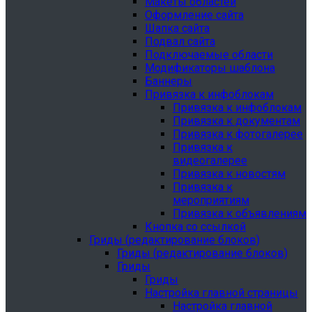
Макеты областей
Оформление сайта
Шапка сайта
Подвал сайта
Подключаемые области
Модификаторы шаблона
Баннеры
Привязка к инфоблокам
Привязка к инфоблокам
Привязка к документам
Привязка к фотогалерее
Привязка к
видеогалерее
Привязка к новостям
Привязка к
мероприятиям
Привязка к объявлениям
Кнопка со ссылкой
Гриды (редактирование блоков)
Гриды (редактирование блоков)
Гриды
Гриды
Настройка главной страницы
Настройка главной