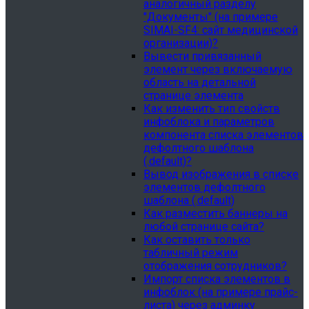
аналогичный разделу
"Документы" (на примере
SIMAI-SF4: сайт медицинской
организации)?
Вывести привязанный
элемент через включаемую
область на детальной
странице элемента
Как изменить тип свойств
инфоблока и параметров
компонента списка элементов
дефолтного шаблона
(.default)?
Вывод изображения в списке
элементов дефолтного
шаблона (.default)
Как разместить баннеры на
любой странице сайта?
Как оставить только
табличный режим
отображения сотрудников?
Импорт списка элементов в
инфоблок (на примере прайс-
листа) через админку