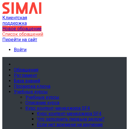
Клиентская
поддержка
Новое обращение
Список обращений
Перейти на сайт
Войти
Обращения
Регламент
База знаний
Проверка ключа
Учебные курсы
Учебные курсы
Описание курса
Курс контент-менеджера SF4
Курс контент-менеджера SF4
Что заполнить первым делом?
Если нет времени на изучение