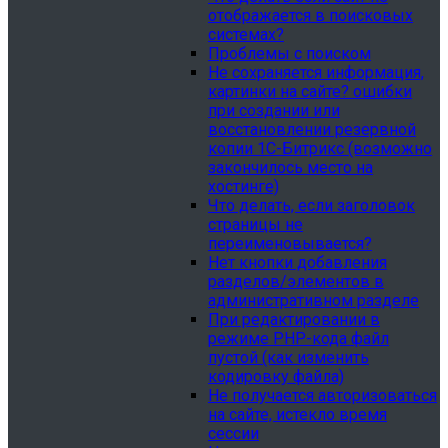
отображается в поисковых
системах?
Проблемы с поиском
Не сохраняется информация,
картинки на сайте? ошибки
при создании или
восстановлении резервной
копии 1С-Битрикс (возможно
закончилось место на
хостинге)
Что делать, если заголовок
страницы не
переименовывается?
Нет кнопки добавления
разделов/элементов в
административном разделе
При редактировании в
режиме PHP-кода файл
пустой (как изменить
кодировку файла)
Не получается авторизоваться
на сайте, истекло время
сессии