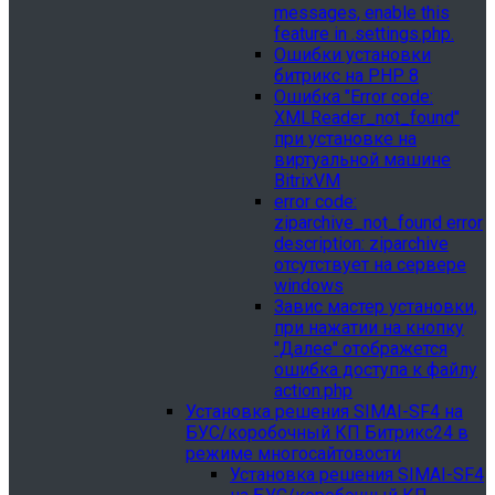
messages, enable this
feature in .settings.php.
Ошибки установки
битрикс на PHP 8
Ошибка "Error сode:
XMLReader_not_found"
при установке на
виртуальной машине
BitrixVM
error сode:
ziparchive_not_found error
description: ziparchive
отсутствует на сервере
windows
Завис мастер установки,
при нажатии на кнопку
"Далее" отображется
ошибка доступа к файлу
action.php
Установка решения SIMAI-SF4 на
БУС/коробочный КП Битрикс24 в
режиме многосайтовости
Установка решения SIMAI-SF4