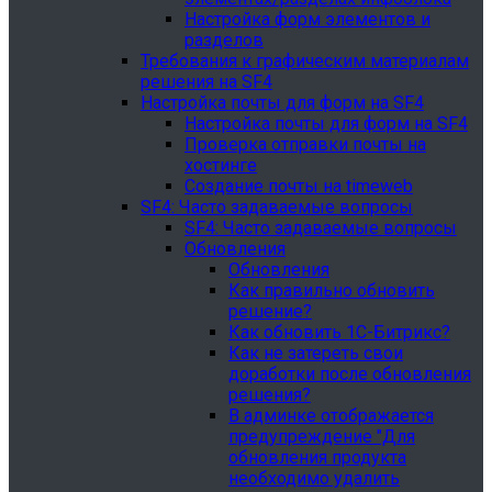
Настройка форм элементов и
разделов
Требования к графическим материалам
решения на SF4
Настройка почты для форм на SF4
Настройка почты для форм на SF4
Проверка отправки почты на
хостинге
Создание почты на timeweb
SF4: Часто задаваемые вопросы
SF4: Часто задаваемые вопросы
Обновления
Обновления
Как правильно обновить
решение?
Как обновить 1С-Битрикс?
Как не затереть свои
доработки после обновления
решения?
В админке отображается
предупреждение "Для
обновления продукта
необходимо удалить