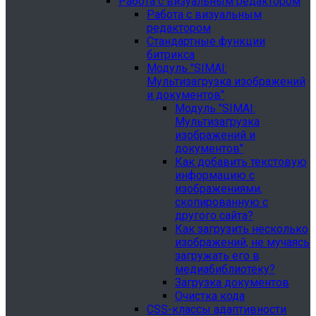
Работа с визуальным редактором
Работа с визуальным
редактором
Стандартные функции
битрикса
Модуль "SIMAI:
Мультизагрузка изображений
и документов"
Модуль "SIMAI:
Мультизагрузка
изображений и
документов"
Как добавить текстовую
информацию с
изображениями,
скопированную с
другого сайта?
Как загрузить несколько
изображений, не мучаясь
загружать его в
медиабиблиотеку?
Загрузка документов
Очистка кода
CSS-классы адаптивности