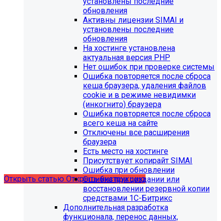
установлены последние
обновления
Активны лицензии SIMAI и
установлены последние
обновления
На хостинге установлена
актуальная версия PHP
Нет ошибок при проверке системы
Ошибка повторяется после сброса
кеша браузера, удаления файлов
cookie и в режиме невидимки
(инкогнито) браузера
Ошибка повторяется после сброса
С 1 февраля 2023 года ограничена
всего кеша на сайте
поддержка продуктов 1С-Битрикс на
Отключены все расширения
PHP версии ниже 8.0. Рекомендуемая
браузера
Есть место на хостинге
версия PHP - 8.1 и выше
Присутствует копирайт SIMAI
Ошибка при обновлении
Открыть статью
Открыть инструкцию
Ошибка при создании или
восстановлении резервной копии
средствами 1С-Битрикс
Дополнительная разработка
функционала, перенос данных,