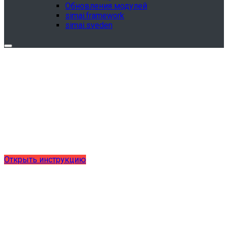
Обновления модулей
simai.framework
simai.sveden
Обновления в разделе "Сведения об
образовательной организации"
Для готовых решений, использующих модуль SIMAI-
SF4: Сведения об образовательной организации
(simai.sveden)
выпущено обновление 1.15.0, согласно приказу № 1735
от 27.08.2024 и методическим рекомендациям 2025 года,
версия 9.0.0
Открыть инструкцию