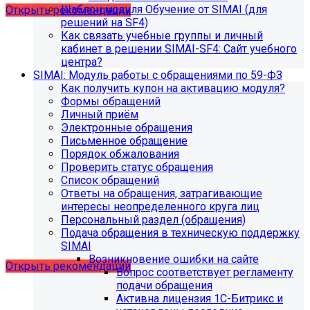
Шаблон модуля Обучение от SIMAI (для
Открыть рекомендации
решений на SF4)
Как связать учебные группы и личный
кабинет в решении SIMAI-SF4: Сайт учебного
центра?
SIMAI: Модуль работы с обращениями по 59-ФЗ
Как получить купон на активацию модуля?
Формы обращений
Личный приём
Электронные обращения
Письменное обращение
Порядок обжалования
Проверить статус обращения
Список обращений
Ответы на обращения, затрагивающие
интересы неопределенного круга лиц
Рекомендации по безопасности
Персональный раздел (обращения)
Подача обращения в техническую поддержку
сайта
SIMAI
Возникновение ошибки на сайте
Открыть рекомендации
Вопрос соответствует регламенту
подачи обращения
Активна лицензия 1С-Битрикс и