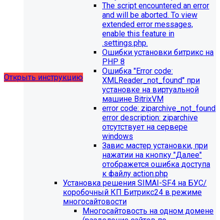
The script encountered an error
and will be aborted. To view
Для готовых решений, использующих модуль SIMAI-
extended error messages,
SF4: Сведения об образовательной организации
enable this feature in
(simai.sveden)
.settings.php.
выпущено обновление 1.14.11, согласно которому в
Ошибки установки битрикс на
разделе "Педагогический состав"
PHP 8
можно разместить документ и скрыть таблицы.
Ошибка "Error сode:
Открыть инструкцию
XMLReader_not_found" при
установке на виртуальной
машине BitrixVM
error сode: ziparchive_not_found
error description: ziparchive
отсутствует на сервере
windows
Завис мастер установки, при
нажатии на кнопку "Далее"
С 01.02.2026
будет ограничена поддержка продуктов на
отображется ошибка доступа
PHP версии ниже 8.2.
Рекомендуемая версия PHP - 8.4
к файлу action.php
и выше
.
Установка решения SIMAI-SF4 на БУС/
коробочный КП Битрикс24 в режиме
С 01.09.2026
будет ограничена поддержка продуктов на
многосайтовости
MySql версии ниже 8.0.0.
Рекомендуемая версия MySql
Многосайтовость на одном домене
- 8.4.0 и выше.