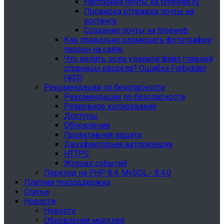
Настройка почты на timeweb.ru
Проверка отправки почты на
хостинге
Создание почты на timeweb
Как правильно размещать фотографии
персон на сайте
Что делать, если удалили файл главной
страницы раздела? Ошибка Forbidden
(403)
Рекомендации по безопасности
Рекомендации по безопасности
Резервное копирование
Доступы
Обновления
Проактивная защита
Двухфакторная авторизация
HTTPS
Журнал событий
Переход на PHP 8.4, MySQL - 8.4.0
Платная техподдержка
Статьи
Новости
Новости
Обновления модулей