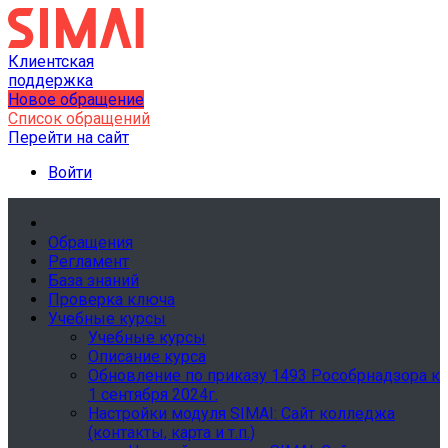
Клиентская
поддержка
Новое обращение
Список обращений
Перейти на сайт
Войти
Обращения
Регламент
База знаний
Проверка ключа
Учебные курсы
Учебные курсы
Описание курса
Обновление по приказу 1493 Рособрнадзора к
1 сентября 2024г.
Настройки модуля SIMAI: Сайт колледжа
(контакты, карта и т.п.)