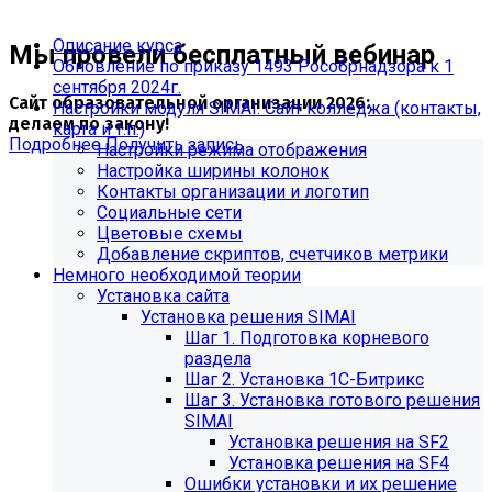
Описание курса
Мы провели бесплатный вебинар
Обновление по приказу 1493 Рособрнадзора к 1
сентября 2024г.
Сайт образовательной организации 2026:
Настройки модуля SIMAI: Сайт колледжа (контакты,
делаем по закону!
карта и т.п.)
Подробнее
Получить запись
Настройки режима отображения
Настройка ширины колонок
Контакты организации и логотип
Социальные сети
Цветовые схемы
Добавление скриптов, счетчиков метрики
Немного необходимой теории
Установка сайта
Установка решения SIMAI
Шаг 1. Подготовка корневого
раздела
Шаг 2. Установка 1С-Битрикс
Шаг 3. Установка готового решения
SIMAI
Установка решения на SF2
Обновления в разделе
Установка решения на SF4
Ошибки установки и их решение
"Педагогический состав"