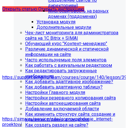
(разделение сайтов по
директориям)
Открыть статью
Открыть инструкцию
Многосайтовость на разных
доменах (поддоменах)
Установка модуля
Дополнительные модули
Чек-лист мониторинга для администратора
сайта на 1С Bitrix + SIMAI
Обучающий курс "Контент-менеджер"
Различие динамической и статической
информации на сайте
Часто используемые поля элементов
Как работать с визуальным редактором
Как редактировать загруженные
Мы подготовили чек-лист администратора сайта:
изображения
https://support.simai.ru/learn/courses/course/140/lesson/39
Как добавить адаптивное изображение?
Как добавить адаптивную таблицу?
Рекомендуем придерживаться регламента выполнения
Настройки Главного модуля
этих работ — это помогает поддерживать сайт в
Настройки резервного копирования сайта
стабильном и безопасном состоянии.
Настройки автокеширования сайта
Если у вас нет технических специалистов, вы можете
Добавление включаемой области
передать сайт на техническую поддержку нам:
Как изменить структуру сайта: создание и
https://simai.ru/service/site/soprovozhdenie_internet-
удаление страниц и разделов
proektov/
Как создать раздел на сайте?