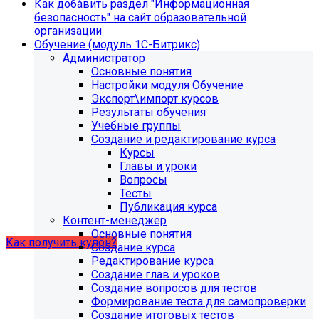
Как добавить раздел "Информационная
Информация по появлению ошибки
безопасность" на сайт образовательной
организации
Обучение (модуль 1С-Битрикс)
[MP_LICENSE_VIOLATION] В вашу лицензию не входит
Администратор
модуль SIMAI-SF4: Сведения об образовательной
Основные понятия
организации (simai.sveden)
Настройки модуля Обучение
В связи с новыми требованиями Приказа 1493
Экспорт\импорт курсов
Рособнадзора нами были внесены изменения в
Результаты обучения
поставку готовых решений для образовательных
Учебные группы
организаций.
Создание и редактирование курса
Курсы
Теперь в сборку готовых решений для образовательных
Главы и уроки
организаций входит модуль SIMAI-SF4: Сведения об
Вопросы
образовательной организации (simai.sveden). Для
Тесты
корректной работы модуля необходимо активировать
Публикация курса
купон на него.
Контент-менеджер
Основные понятия
Как получить купон?
Создание курса
Редактирование курса
Создание глав и уроков
Что делать, если на хостинге не
Создание вопросов для тестов
хватает места?
Формирование теста для самопроверки
Создание итоговых тестов