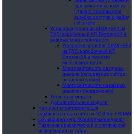
Завис мастер установки,
при нажатии на кнопку
"Далее" отображется
ошибка доступа к файлу
action.php
Установка решения SIMAI-SF4 на
БУС/коробочный КП Битрикс24 в
режиме многосайтовости
Установка решения SIMAI-SF4
на БУС/коробочный КП
Битрикс24 в режиме
многосайтовости
Многосайтовость на одном
домене (разделение сайтов
по директориям)
Многосайтовость на разных
доменах (поддоменах)
Установка модуля
Дополнительные модули
Чек-лист мониторинга для
администратора сайта на 1С Bitrix + SIMAI
Обучающий курс "Контент-менеджер"
Различие динамической и статической
информации на сайте