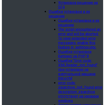
Установка решения на
SF4
Ошибки установки и их
решение
Ошибки установки и их
решение
The script encountered an
error and will be aborted.
To view extended error
messages, enable this
feature in .settings.php.
Ошибки установки
битрикс на PHP 8
Ошибка "Error сode:
XMLReader_not_found"
при установке на
виртуальной машине
BitrixVM
error сode:
ziparchive_not_found error
description: ziparchive
отсутствует на сервере
windows