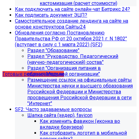
кастомизация (расчет стоимости)
Как подключить на сайте онлайн-чат Битрикс 24?
Как подписать документ ЭЦП?
Самостоятельное создание лендинга на сайте на
основе конструктора Сайты24
Обновления согласно Постановлению
Правительства РФ от 20 октября 2021 г. N 1802"
(вступает в силу с 1 марта 2022) (SF2)
Учебные курсы
Раздел "Образование"
Раздел "Руководство. Педагогический
(научно-педагогический) состав"
по работе с готовыми решениями и модулями
Раздел "Организация питания в
размещены в разделе "Учебные курсы"
образовательной организации"
Готовые решения
Модули
Размещение ссылок на официальные сайты
Министерства науки и высшего образования
Российской Федерации и Министерства
просвещения Российской Федерации в сети
"Интернет"
SF2: Часто задаваемые вопросы
Шапка сайта (хедер), favicon
Как изменить фавикон (иконка во
вкладке браузера)
Как отобразить логотип в мобильной
версии сайта?