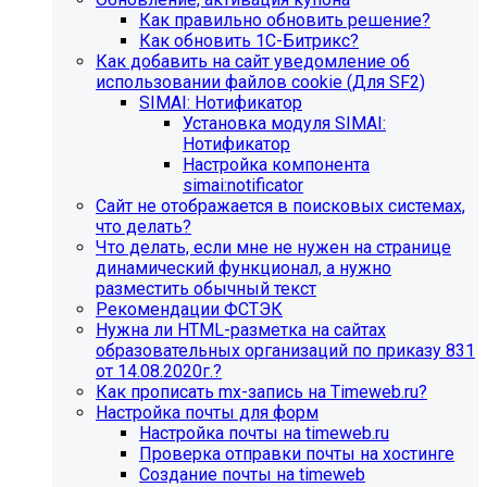
Как правильно обновить решение?
Как обновить 1С-Битрикс?
Как добавить на сайт уведомление об
использовании файлов cookie (Для SF2)
SIMAI: Нотификатор
Установка модуля SIMAI:
Нотификатор
Настройка компонента
simai:notificator
Сайт не отображается в поисковых системах,
что делать?
Что делать, если мне не нужен на странице
динамический функционал, а нужно
разместить обычный текст
Рекомендации ФСТЭК
Нужна ли HTML-разметка на сайтах
образовательных организаций по приказу 831
от 14.08.2020г.?
Как прописать mx-запись на Timeweb.ru?
Настройка почты для форм
Настройка почты на timeweb.ru
Проверка отправки почты на хостинге
Создание почты на timeweb