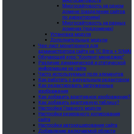
многосайтовости
Многосайтовость на одном
домене (разделение сайтов
по директориям)
Многосайтовость на разных
доменах (поддоменах)
Установка модуля
Дополнительные модули
Чек-лист мониторинга для
администратора сайта на 1С Bitrix + SIMAI
Обучающий курс "Контент-менеджер"
Различие динамической и статической
информации на сайте
Часто используемые поля элементов
Как работать с визуальным редактором
Как редактировать загруженные
изображения
Как добавить адаптивное изображение?
Как добавить адаптивную таблицу?
Настройки Главного модуля
Настройки резервного копирования
сайта
Настройки автокеширования сайта
Добавление включаемой области