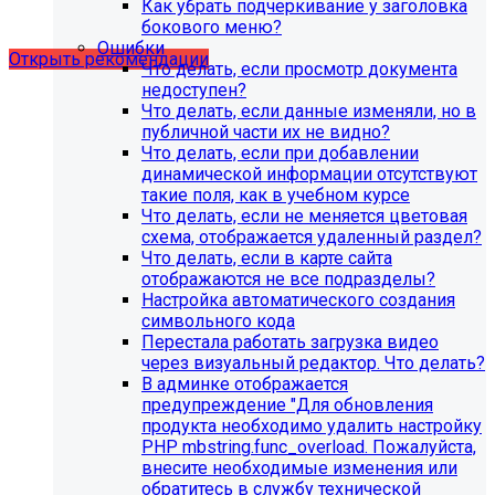
Как убрать подчеркивание у заголовка
сайта
бокового меню?
Ошибки
Открыть рекомендации
Что делать, если просмотр документа
недоступен?
Что делать, если данные изменяли, но в
публичной части их не видно?
Что делать, если при добавлении
динамической информации отсутствуют
такие поля, как в учебном курсе
Что делать, если не меняется цветовая
схема, отображается удаленный раздел?
Что делать, если в карте сайта
отображаются не все подразделы?
Настройка автоматического создания
символьного кода
Перестала работать загрузка видео
через визуальный редактор. Что делать?
В админке отображается
С 1 февраля 2023 года ограничена
предупреждение "Для обновления
поддержка продуктов 1С-Битрикс на
продукта необходимо удалить настройку
PHP версии ниже 8.0. Рекомендуемая
PHP mbstring.func_overload. Пожалуйста,
внесите необходимые изменения или
версия PHP - 8.1 и выше
обратитесь в службу технической