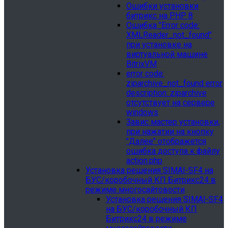
Ошибки установки
битрикс на PHP 8
Ошибка "Error сode:
XMLReader_not_found"
при установке на
виртуальной машине
BitrixVM
error сode:
ziparchive_not_found error
description: ziparchive
отсутствует на сервере
windows
Завис мастер установки,
при нажатии на кнопку
"Далее" отображется
ошибка доступа к файлу
action.php
Установка решения SIMAI-SF4 на
БУС/коробочный КП Битрикс24 в
режиме многосайтовости
Установка решения SIMAI-SF4
на БУС/коробочный КП
Битрикс24 в режиме