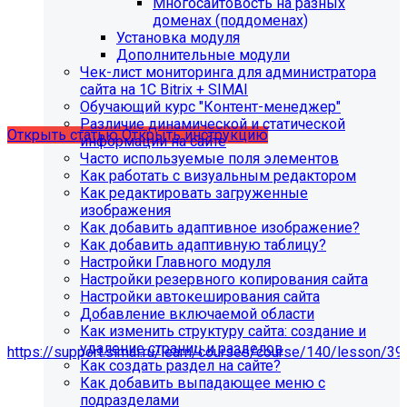
С 01.02.2026
будет ограничена поддержка продуктов на
Многосайтовость на разных
PHP версии ниже 8.2.
Рекомендуемая версия PHP - 8.4
доменах (поддоменах)
и выше
.
Установка модуля
Дополнительные модули
С 01.09.2026
будет ограничена поддержка продуктов на
Чек-лист мониторинга для администратора
MySql версии ниже 8.0.0.
Рекомендуемая версия MySql
сайта на 1С Bitrix + SIMAI
- 8.4.0 и выше.
Обучающий курс "Контент-менеджер"
Различие динамической и статической
Открыть статью
Открыть инструкцию
информации на сайте
Часто используемые поля элементов
Как работать с визуальным редактором
Как редактировать загруженные
изображения
Как добавить адаптивное изображение?
Как добавить адаптивную таблицу?
Настройки Главного модуля
Настройки резервного копирования сайта
Настройки автокеширования сайта
Добавление включаемой области
Как изменить структуру сайта: создание и
Мы подготовили чек-лист администратора сайта:
удаление страниц и разделов
https://support.simai.ru/learn/courses/course/140/lesson/39
Как создать раздел на сайте?
Как добавить выпадающее меню с
Рекомендуем придерживаться регламента выполнения
подразделами
этих работ — это помогает поддерживать сайт в