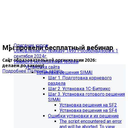
Описание курса
Мы провели бесплатный вебинар
Обновление по приказу 1493 Рособрнадзора к 1
сентября 2024г.
Сайт образовательной организации 2026:
Немного необходимой теории
делаем по закону!
Установка сайта
Подробнее
Получить запись
Установка решения SIMAI
Шаг 1. Подготовка корневого
раздела
Шаг 2. Установка 1С-Битрикс
Шаг 3. Установка готового решения
SIMAI
Установка решения на SF2
Установка решения на SF4
Ошибки установки и их решение
The script encountered an error
and will be aborted. To view