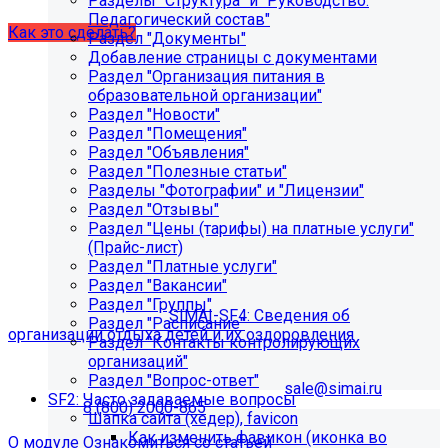
Разделы "Структура" и "Руководство.
обновлений».
Педагогический состав"
Как это сделать?
Раздел "Документы"
Добавление страницы с документами
Раздел "Организация питания в
образовательной организации"
Раздел "Новости"
Раздел "Помещения"
Раздел "Объявления"
Раздел "Полезные статьи"
Разделы "Фотографии" и "Лицензии"
Раздел "Отзывы"
Как добавить раздел "Сведения об
Раздел "Цены (тарифы) на платные услуги"
организации отдыха детей и их
(Прайс-лист)
Раздел "Платные услуги"
оздоровления"?
Раздел "Вакансии"
Раздел "Группы"
Приобретите модуль
SIMAI-SF4: Сведения об
Раздел "Расписание"
организации отдыха детей и их оздоровления
Раздел "Контакты контролирующих
организаций"
Для приобретения модуля необходимо обратиться в
Раздел "Вопрос-ответ"
отдел продаж по электронной почте
sale@simai.ru
или
SF2: Часто задаваемые вопросы
телефону
8 (800) 2000-865
Шапка сайта (хедер), favicon
Как изменить фавикон (иконка во
О модуле
Ознакомиться со статьей