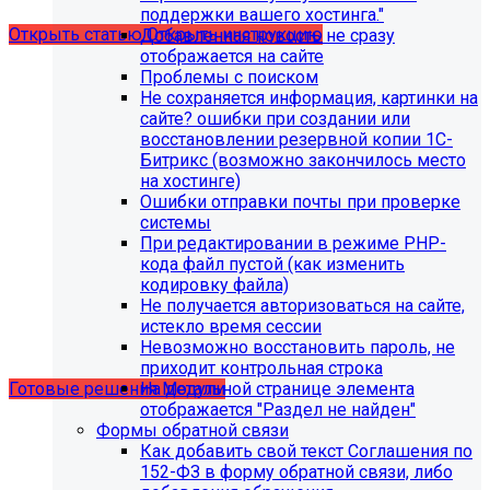
поддержки вашего хостинга."
Открыть статью
Открыть инструкцию
Добавленная новость не сразу
отображается на сайте
Проблемы с поиском
Не сохраняется информация, картинки на
сайте? ошибки при создании или
восстановлении резервной копии 1С-
Битрикс (возможно закончилось место
на хостинге)
Ошибки отправки почты при проверке
системы
При редактировании в режиме PHP-
кода файл пустой (как изменить
кодировку файла)
Учебные курсы
Не получается авторизоваться на сайте,
истекло время сессии
Невозможно восстановить пароль, не
по работе с готовыми решениями и модулями
приходит контрольная строка
размещены в разделе "Учебные курсы"
На детальной странице элемента
Готовые решения
Модули
отображается "Раздел не найден"
Формы обратной связи
Как добавить свой текст Соглашения по
152-ФЗ в форму обратной связи, либо