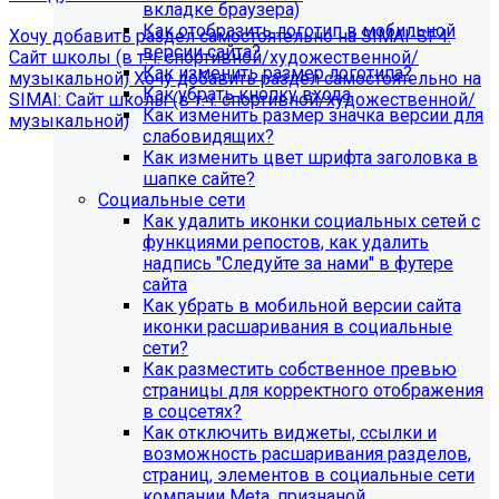
вкладке браузера)
Как отобразить логотип в мобильной
Хочу добавить раздел самостоятельно на SIMAI-SF4:
версии сайта?
Сайт школы (в т.ч. спортивной/художественной/
Как изменить размер логотипа?
музыкальной)
Хочу добавить раздел самостоятельно на
Как убрать кнопку входа
SIMAI: Сайт школы (в т.ч. спортивной/художественной/
Как изменить размер значка версии для
музыкальной)
слабовидящих?
Информация по появлению ошибки
Как изменить цвет шрифта заголовка в
шапке сайте?
Социальные сети
[MP_LICENSE_VIOLATION] В вашу лицензию не входит
Как удалить иконки социальных сетей с
модуль SIMAI-SF4: Сведения об образовательной
функциями репостов, как удалить
организации (simai.sveden)
надпись "Следуйте за нами" в футере
В связи с новыми требованиями Приказа 1493
сайта
Рособнадзора нами были внесены изменения в
Как убрать в мобильной версии сайта
поставку готовых решений для образовательных
иконки расшаривания в социальные
организаций.
сети?
Как разместить собственное превью
Теперь в сборку готовых решений для образовательных
страницы для корректного отображения
организаций входит модуль SIMAI-SF4: Сведения об
в соцсетях?
образовательной организации (simai.sveden). Для
Как отключить виджеты, ссылки и
корректной работы модуля необходимо активировать
возможность расшаривания разделов,
купон на него.
страниц, элементов в социальные сети
компании Meta, признаной