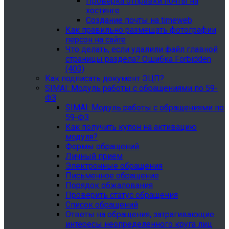
Проверка отправки почты на
хостинге
Создание почты на timeweb
Как правильно размещать фотографии
персон на сайте
Что делать, если удалили файл главной
страницы раздела? Ошибка Forbidden
(403)
Как подписать документ ЭЦП?
SIMAI: Модуль работы с обращениями по 59-
ФЗ
SIMAI: Модуль работы с обращениями по
59-ФЗ
Как получить купон на активацию
модуля?
Формы обращений
Личный приём
Электронные обращения
Письменное обращение
Порядок обжалования
Проверить статус обращения
Список обращений
Ответы на обращения, затрагивающие
интересы неопределенного круга лиц