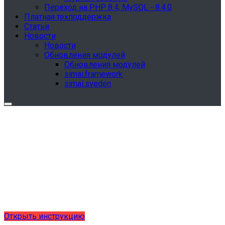
Переход на PHP 8.4, MySQL - 8.4.0
Платная техподдержка
Статьи
Новости
Новости
Обновления модулей
Обновления модулей
simai.framework
simai.sveden
Обновления в разделе "Сведения об
образовательной организации"
Для готовых решений, использующих модуль SIMAI-
SF4: Сведения об образовательной организации
(simai.sveden)
выпущено обновление 1.15.0, согласно приказу № 1735
от 27.08.2024 и методическим рекомендациям 2025 года,
версия 9.0.0
Открыть инструкцию