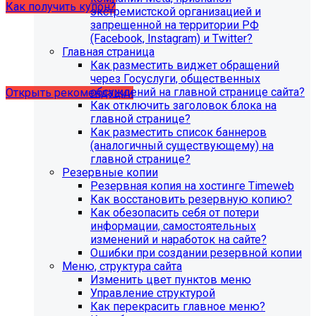
Как получить купон?
экстремистской организацией и
запрещенной на территории РФ
(Facebook, Instagram) и Twitter?
Что делать, если на хостинге не
Главная страница
хватает места?
Как разместить виджет обращений
через Госуслуги, общественных
обсуждений на главной странице сайта?
Открыть рекомендации
Как отключить заголовок блока на
главной странице?
Как разместить список баннеров
(аналогичный существующему) на
главной странице?
Резервные копии
Резервная копия на хостинге Timeweb
Как восстановить резервную копию?
Как обезопасить себя от потери
информации, самостоятельных
изменений и наработок на сайте?
Ошибки при создании резервной копии
Меню, структура сайта
Изменить цвет пунктов меню
Управление структурой
Рекомендации по безопасности
Как перекрасить главное меню?