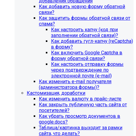
добавления обращения
Как добавить новую форму обратной
связи?
Как защитить формы обратной связи от
спама?
Как настроить капчу (код при
заполнении обратной связи)?
Как добавить гугл-капчу (reCaptcha)
в форму?
Как включить Google Captcha в
Инструкция по удалению ссылок на
форму обратной связи?
Как настроить отправку формы
социальные сети
через подтверждение по
электронной почте (e-mail)
Для готовых решений на SIMAI-SF4:
Как изменить e-mail получателя
(администратора формы)?
SIMAI-SF4: Сайт библиотеки, SIMAI-SF4: Сайт
Кастомизация, доработки
благотворительного фонда, SIMAI-SF4: Сайт города,
Как изменить валюту в прайс-листе
SIMAI-SF4: Сайт государственной организации, SIMAI-
Как закрыть публичную часть сайта от
SF4: Сайт дворца культуры, SIMAI-SF4: Сайт детского
посетителей?
сада, SIMAI-SF4: Сайт кандидата в депутаты, SIMAI-SF4:
Как убрать просмотр документов в
Сайт колледжа, SIMAI-SF4: Сайт комплексного центра
google.docs?
социального обслуживания, SIMAI-SF4: Сайт
Таблица/картинка выходит за рамки
медицинской организации, SIMAI-SF4: Сайт музея,
сайта, что делать?