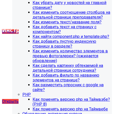
SIMAI-SF4: Сайт музыкальной школы, SIMAI-SF4: Сайт
Как убрать дату у новостей на главной
научного центра, НИИ, SIMAI-SF4: Сайт некоммерческой
странице?
организации, SIMAI-SF4: Сайт спортивной школы, SIMAI-
Как изменить соотношение столбцов на
SF4: Сайт университета, SIMAI-SF4: Сайт учебного центра,
детальной странице преподавателя?
SIMAI-SF4: Сайт художественной школы, SIMAI-SF4:
Как изменить текст/название поля?
Сайт школы
Как добавить текст на страницу с
Инструкция по удалению ссылок на
Открыть
компонентом?
социальные сети
Как найти component.php и template.php?
Как добавить пустую индексную
страницу в разделе?
SIMAI: Сайт кандидата в депутаты, SIMAI: Сайт колледжа,
Как изменить количество элементов в
SIMAI: Портал открытых данных, SIMAI: Сайт
превью фотогалереи? (ожидается
благотворительного фонда, SIMAI: Сайт детского сада,
обновление)
SIMAI: Сайт компании, SIMAI: Сайт конференции, SIMAI:
Как сделать картинку обтекаемой на
Сайт медицинской организации, SIMAI: Сайт
детальной странице сотрудника?
музыкальной школы, SIMAI: Сайт РЖД медицина, SIMAI:
Как добавить фильтр по названию
Сайт санатория, SIMAI: Сайт сельского поселения, SIMAI:
элементов на странице?
Сайт совета муниципальных образований, SIMAI: Сайт
Как разместить опросник с google на
спортивной школы, SIMAI: Сайт управления делами,
сайте?
SIMAI: Сайт учебного центра, SIMAI: Сайт
PHP
художественной школы, SIMAI: Сайт школы
Как поменять версию php на Таймвэбе?
Открыть
(PHP 8)
Как поменять версию php на Таймвебе
Обновление, активация купона