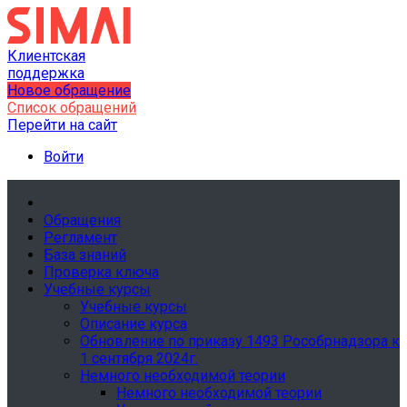
Клиентская
поддержка
Новое обращение
Список обращений
Перейти на сайт
Войти
Обращения
Регламент
База знаний
Проверка ключа
Учебные курсы
Учебные курсы
Описание курса
Обновление по приказу 1493 Рособрнадзора к
1 сентября 2024г.
Немного необходимой теории
Немного необходимой теории