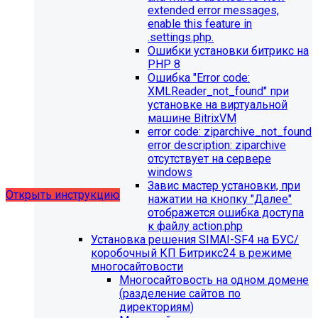
extended error messages,
enable this feature in
.settings.php.
Ошибки установки битрикс на
Обновления в разделе
PHP 8
Ошибка "Error сode:
"Педагогический состав"
XMLReader_not_found" при
установке на виртуальной
Для готовых решений, использующих модуль SIMAI-
машине BitrixVM
SF4: Сведения об образовательной организации
error сode: ziparchive_not_found
(simai.sveden)
error description: ziparchive
выпущено обновление 1.14.11, согласно которому в
отсутствует на сервере
разделе "Педагогический состав"
windows
можно разместить документ и скрыть таблицы.
Завис мастер установки, при
Открыть инструкцию
нажатии на кнопку "Далее"
отображется ошибка доступа
к файлу action.php
Установка решения SIMAI-SF4 на БУС/
коробочный КП Битрикс24 в режиме
многосайтовости
Многосайтовость на одном домене
(разделение сайтов по
директориям)