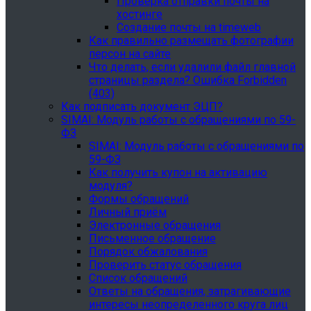
Проверка отправки почты на
хостинге
Создание почты на timeweb
Как правильно размещать фотографии
персон на сайте
Что делать, если удалили файл главной
страницы раздела? Ошибка Forbidden
(403)
Как подписать документ ЭЦП?
SIMAI: Модуль работы с обращениями по 59-
ФЗ
SIMAI: Модуль работы с обращениями по
59-ФЗ
Как получить купон на активацию
модуля?
Формы обращений
Личный приём
Электронные обращения
Письменное обращение
Порядок обжалования
Проверить статус обращения
Список обращений
Ответы на обращения, затрагивающие
интересы неопределенного круга лиц