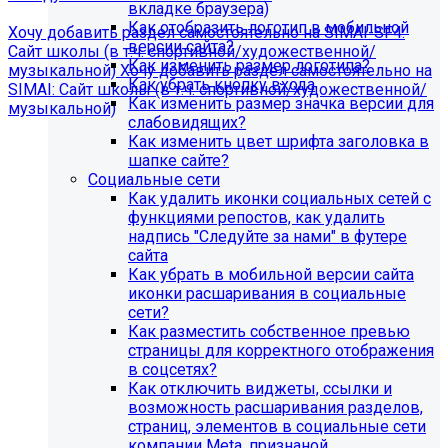
вкладке браузера)
Как отобразить логотип в мобильной
Хочу добавить раздел самостоятельно на SIMAI-SF4:
версии сайта?
Сайт школы (в т.ч. спортивной/художественной/
Как изменить размер логотипа?
музыкальной)
Хочу добавить раздел самостоятельно на
Как убрать кнопку входа
SIMAI: Сайт школы (в т.ч. спортивной/художественной/
Как изменить размер значка версии для
музыкальной)
слабовидящих?
Информация по появлению ошибки
Как изменить цвет шрифта заголовка в
шапке сайте?
Социальные сети
[MP_LICENSE_VIOLATION] В вашу лицензию не входит
Как удалить иконки социальных сетей с
модуль SIMAI-SF4: Сведения об образовательной
функциями репостов, как удалить
организации (simai.sveden)
надпись "Следуйте за нами" в футере
В связи с новыми требованиями Приказа 1493
сайта
Рособнадзора нами были внесены изменения в
Как убрать в мобильной версии сайта
поставку готовых решений для образовательных
иконки расшаривания в социальные
организаций.
сети?
Как разместить собственное превью
Теперь в сборку готовых решений для образовательных
страницы для корректного отображения
организаций входит модуль SIMAI-SF4: Сведения об
в соцсетях?
образовательной организации (simai.sveden). Для
Как отключить виджеты, ссылки и
корректной работы модуля необходимо активировать
возможность расшаривания разделов,
купон на него.
страниц, элементов в социальные сети
компании Meta, признаной