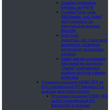
Ошибки установки
битрикс на PHP 8
Ошибка "Error сode:
XMLReader_not_found"
при установке на
виртуальной машине
BitrixVM
error сode:
ziparchive_not_found error
description: ziparchive
отсутствует на сервере
windows
Завис мастер установки,
при нажатии на кнопку
"Далее" отображется
ошибка доступа к файлу
action.php
Установка решения SIMAI-SF4 на
БУС/коробочный КП Битрикс24 в
режиме многосайтовости
Установка решения SIMAI-SF4
на БУС/коробочный КП
Битрикс24 в режиме