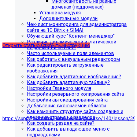
С 01.02.2026
будет ограничена поддержка продуктов на
Многосайтовость на разных
PHP версии ниже 8.2.
Рекомендуемая версия PHP - 8.4
доменах (поддоменах)
и выше
.
Установка модуля
Дополнительные модули
С 01.09.2026
будет ограничена поддержка продуктов на
Чек-лист мониторинга для администратора
MySql версии ниже 8.0.0.
Рекомендуемая версия MySql
сайта на 1С Bitrix + SIMAI
- 8.4.0 и выше.
Обучающий курс "Контент-менеджер"
Различие динамической и статической
Открыть статью
Открыть инструкцию
информации на сайте
Часто используемые поля элементов
Как работать с визуальным редактором
Как редактировать загруженные
изображения
Как добавить адаптивное изображение?
Как добавить адаптивную таблицу?
Настройки Главного модуля
Настройки резервного копирования сайта
Настройки автокеширования сайта
Добавление включаемой области
Как изменить структуру сайта: создание и
Мы подготовили чек-лист администратора сайта:
удаление страниц и разделов
https://support.simai.ru/learn/courses/course/140/lesson/39
Как создать раздел на сайте?
Как добавить выпадающее меню с
Рекомендуем придерживаться регламента выполнения
подразделами
этих работ — это помогает поддерживать сайт в