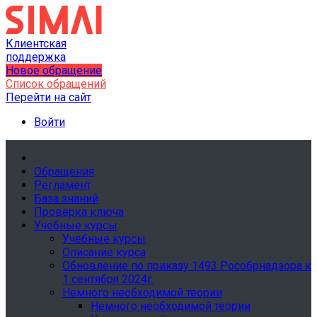
Клиентская
поддержка
Новое обращение
Список обращений
Перейти на сайт
Войти
Обращения
Регламент
База знаний
Проверка ключа
Учебные курсы
Учебные курсы
Описание курса
Обновление по приказу 1493 Рособрнадзора к
1 сентября 2024г.
Немного необходимой теории
Немного необходимой теории