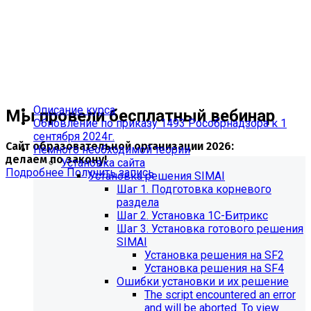
Описание курса
Мы провели бесплатный вебинар
Обновление по приказу 1493 Рособрнадзора к 1
сентября 2024г.
Сайт образовательной организации 2026:
Немного необходимой теории
делаем по закону!
Установка сайта
Подробнее
Получить запись
Установка решения SIMAI
Шаг 1. Подготовка корневого
раздела
Шаг 2. Установка 1С-Битрикс
Шаг 3. Установка готового решения
SIMAI
Установка решения на SF2
Установка решения на SF4
Ошибки установки и их решение
The script encountered an error
and will be aborted. To view