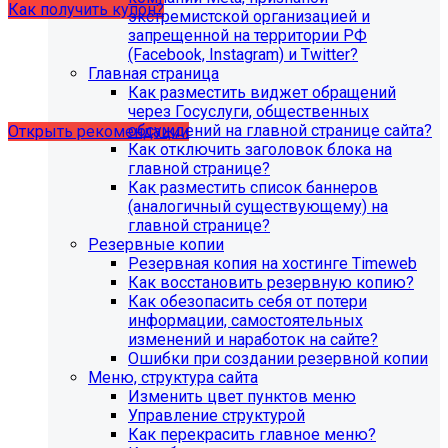
Как получить купон?
экстремистской организацией и
запрещенной на территории РФ
(Facebook, Instagram) и Twitter?
Что делать, если на хостинге не
Главная страница
хватает места?
Как разместить виджет обращений
через Госуслуги, общественных
обсуждений на главной странице сайта?
Открыть рекомендации
Как отключить заголовок блока на
главной странице?
Как разместить список баннеров
(аналогичный существующему) на
главной странице?
Резервные копии
Резервная копия на хостинге Timeweb
Как восстановить резервную копию?
Как обезопасить себя от потери
информации, самостоятельных
изменений и наработок на сайте?
Ошибки при создании резервной копии
Меню, структура сайта
Изменить цвет пунктов меню
Управление структурой
Рекомендации по безопасности
Как перекрасить главное меню?