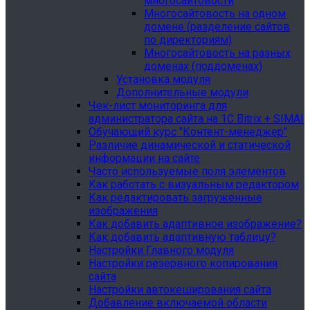
многосайтовости
Многосайтовость на одном
домене (разделение сайтов
по директориям)
Многосайтовость на разных
доменах (поддоменах)
Установка модуля
Дополнительные модули
Чек-лист мониторинга для
администратора сайта на 1С Bitrix + SIMAI
Обучающий курс "Контент-менеджер"
Различие динамической и статической
информации на сайте
Часто используемые поля элементов
Как работать с визуальным редактором
Как редактировать загруженные
изображения
Как добавить адаптивное изображение?
Как добавить адаптивную таблицу?
Настройки Главного модуля
Настройки резервного копирования
сайта
Настройки автокеширования сайта
Добавление включаемой области