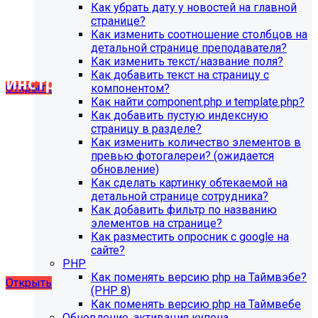
SIMAI-SF4: Сайт музыкальной школы, SIMAI-SF4: Сайт
Как убрать дату у новостей на главной
научного центра, НИИ, SIMAI-SF4: Сайт некоммерческой
странице?
организации, SIMAI-SF4: Сайт спортивной школы, SIMAI-
Как изменить соотношение столбцов на
SF4: Сайт университета, SIMAI-SF4: Сайт учебного центра,
детальной странице преподавателя?
SIMAI-SF4: Сайт художественной школы, SIMAI-SF4:
Как изменить текст/название поля?
Сайт школы
Как добавить текст на страницу с
Инструкция по удалению ссылок на
Открыть
компонентом?
социальные сети
Как найти component.php и template.php?
Как добавить пустую индексную
страницу в разделе?
SIMAI: Сайт кандидата в депутаты, SIMAI: Сайт колледжа,
Как изменить количество элементов в
SIMAI: Портал открытых данных, SIMAI: Сайт
превью фотогалереи? (ожидается
благотворительного фонда, SIMAI: Сайт детского сада,
обновление)
SIMAI: Сайт компании, SIMAI: Сайт конференции, SIMAI:
Как сделать картинку обтекаемой на
Сайт медицинской организации, SIMAI: Сайт
детальной странице сотрудника?
музыкальной школы, SIMAI: Сайт РЖД медицина, SIMAI:
Как добавить фильтр по названию
Сайт санатория, SIMAI: Сайт сельского поселения, SIMAI:
элементов на странице?
Сайт совета муниципальных образований, SIMAI: Сайт
Как разместить опросник с google на
спортивной школы, SIMAI: Сайт управления делами,
сайте?
SIMAI: Сайт учебного центра, SIMAI: Сайт
PHP
художественной школы, SIMAI: Сайт школы
Как поменять версию php на Таймвэбе?
Открыть
(PHP 8)
Как поменять версию php на Таймвебе
Обновление, активация купона