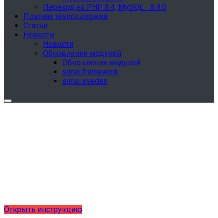
Переход на PHP 8.4, MySQL - 8.4.0
Платная техподдержка
Статьи
Новости
Новости
Обновления модулей
Обновления модулей
simai.framework
simai.sveden
Обновления в разделе "Сведения об
образовательной организации"
Для готовых решений, использующих модуль SIMAI-
SF4: Сведения об образовательной организации
(simai.sveden)
выпущено обновление 1.15.0, согласно приказу № 1735
от 27.08.2024 и методическим рекомендациям 2025 года,
версия 9.0.0
Открыть инструкцию