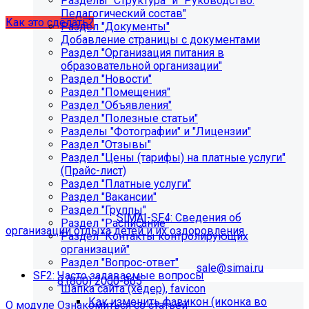
Разделы "Структура" и "Руководство.
обновлений».
Педагогический состав"
Как это сделать?
Раздел "Документы"
Добавление страницы с документами
Раздел "Организация питания в
образовательной организации"
Раздел "Новости"
Раздел "Помещения"
Раздел "Объявления"
Раздел "Полезные статьи"
Разделы "Фотографии" и "Лицензии"
Раздел "Отзывы"
Как добавить раздел "Сведения об
Раздел "Цены (тарифы) на платные услуги"
организации отдыха детей и их
(Прайс-лист)
Раздел "Платные услуги"
оздоровления"?
Раздел "Вакансии"
Раздел "Группы"
Приобретите модуль
SIMAI-SF4: Сведения об
Раздел "Расписание"
организации отдыха детей и их оздоровления
Раздел "Контакты контролирующих
организаций"
Для приобретения модуля необходимо обратиться в
Раздел "Вопрос-ответ"
отдел продаж по электронной почте
sale@simai.ru
или
SF2: Часто задаваемые вопросы
телефону
8 (800) 2000-865
Шапка сайта (хедер), favicon
Как изменить фавикон (иконка во
О модуле
Ознакомиться со статьей