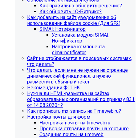
Как правильно обновить решение?
Как обновить 1С-Битрикс?
Как добавить на сайт уведомление об
использовании файлов cookie (Для SF2)
SIMAI: Нотификатор
Установка модуля SIMAI:
Нотификатор
Настройка компонента
simai:notificator
Сайт не отображается в поисковых системах,
что делать?
Что делать, если мне не нужен на странице
динамический функционал, а нужно
разместить обычный текст
Рекомендации ФСТЭК
Нужна ли HTML-разметка на сайтах
образовательных организаций по приказу 831
от 14.08.2020г.?
Как прописать mx-запись на Timeweb.ru?
Настройка почты для форм
Настройка почты на timeweb.ru
Проверка отправки почты на хостинге
Создание почты на timeweb