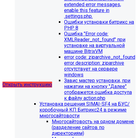
extended error messages,
enable this feature in
.settings.php.
Ошибки установки битрикс на
Обновления в разделе
PHP 8
Ошибка "Error сode:
"Педагогический состав"
XMLReader_not_found" при
установке на виртуальной
Для готовых решений, использующих модуль SIMAI-
машине BitrixVM
SF4: Сведения об образовательной организации
error сode: ziparchive_not_found
(simai.sveden)
error description: ziparchive
выпущено обновление 1.14.11, согласно которому в
отсутствует на сервере
разделе "Педагогический состав"
windows
можно разместить документ и скрыть таблицы.
Завис мастер установки, при
Открыть инструкцию
нажатии на кнопку "Далее"
отображется ошибка доступа
к файлу action.php
Установка решения SIMAI-SF4 на БУС/
коробочный КП Битрикс24 в режиме
многосайтовости
Многосайтовость на одном домене
(разделение сайтов по
директориям)