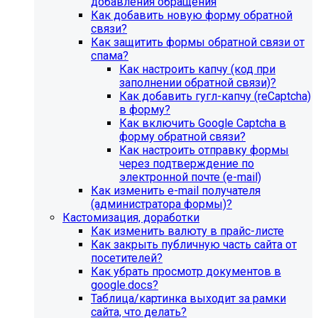
добавления обращения
Как добавить новую форму обратной
связи?
Как защитить формы обратной связи от
спама?
Как настроить капчу (код при
заполнении обратной связи)?
Как добавить гугл-капчу (reCaptcha)
в форму?
Как включить Google Captcha в
Инструкция по удалению ссылок на
форму обратной связи?
Как настроить отправку формы
социальные сети
через подтверждение по
электронной почте (e-mail)
Для готовых решений на SIMAI-SF4:
Как изменить e-mail получателя
(администратора формы)?
SIMAI-SF4: Сайт библиотеки, SIMAI-SF4: Сайт
Кастомизация, доработки
благотворительного фонда, SIMAI-SF4: Сайт города,
Как изменить валюту в прайс-листе
SIMAI-SF4: Сайт государственной организации, SIMAI-
Как закрыть публичную часть сайта от
SF4: Сайт дворца культуры, SIMAI-SF4: Сайт детского
посетителей?
сада, SIMAI-SF4: Сайт кандидата в депутаты, SIMAI-SF4:
Как убрать просмотр документов в
Сайт колледжа, SIMAI-SF4: Сайт комплексного центра
google.docs?
социального обслуживания, SIMAI-SF4: Сайт
Таблица/картинка выходит за рамки
медицинской организации, SIMAI-SF4: Сайт музея,
сайта, что делать?