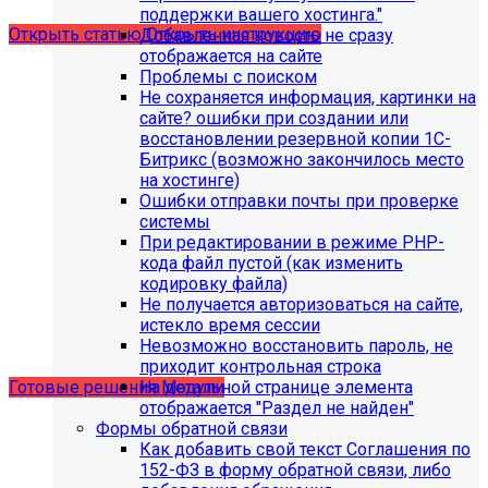
поддержки вашего хостинга."
Открыть статью
Открыть инструкцию
Добавленная новость не сразу
отображается на сайте
Проблемы с поиском
Не сохраняется информация, картинки на
сайте? ошибки при создании или
восстановлении резервной копии 1С-
Битрикс (возможно закончилось место
на хостинге)
Ошибки отправки почты при проверке
системы
При редактировании в режиме PHP-
кода файл пустой (как изменить
кодировку файла)
Учебные курсы
Не получается авторизоваться на сайте,
истекло время сессии
Невозможно восстановить пароль, не
по работе с готовыми решениями и модулями
приходит контрольная строка
размещены в разделе "Учебные курсы"
На детальной странице элемента
Готовые решения
Модули
отображается "Раздел не найден"
Формы обратной связи
Как добавить свой текст Соглашения по
152-ФЗ в форму обратной связи, либо