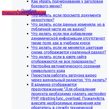
Как убрать подчеркивание у заголовка
сайта
бокового меню?
Ошибки
Открыть рекомендации
Что делать, если просмотр документа
недоступен?
Что делать, если данные изменяли, но в
публичной части их не видно?
Что делать, если при добавлении
динамической информации отсутствуют
такие поля, как в учебном курсе
Что делать, если не меняется цветовая
схема, отображается удаленный раздел?
Что делать, если в карте сайта
отображаются не все подразделы?
Настройка автоматического создания
символьного кода
Перестала работать загрузка видео
через визуальный редактор. Что делать?
В админке отображается
С 1 февраля 2023 года ограничена
предупреждение "Для обновления
поддержка продуктов 1С-Битрикс на
продукта необходимо удалить настройку
PHP версии ниже 8.0. Рекомендуемая
PHP mbstring.func_overload. Пожалуйста,
внесите необходимые изменения или
версия PHP - 8.1 и выше
обратитесь в службу технической