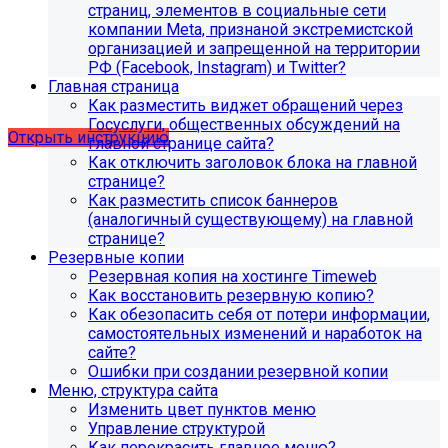
страниц, элементов в социальные сети
Для готовых решений, использующих модуль SIMAI-
компании Meta, признаной экстремистской
SF4: Сведения об образовательной организации
организацией и запрещенной на территории
(simai.sveden)
РФ (Facebook, Instagram) и Twitter?
выпущено обновление 1.14.11, согласно которому в
Главная страница
разделе "Педагогический состав"
Как разместить виджет обращений через
можно разместить документ и скрыть таблицы.
Госуслуги, общественных обсуждений на
Открыть инструкцию
главной странице сайта?
Как отключить заголовок блока на главной
странице?
Как разместить список баннеров
(аналогичный существующему) на главной
странице?
Резервные копии
Резервная копия на хостинге Timeweb
Как восстановить резервную копию?
С 01.02.2026
будет ограничена поддержка продуктов на
Как обезопасить себя от потери информации,
PHP версии ниже 8.2.
Рекомендуемая версия PHP - 8.4
самостоятельных изменений и наработок на
и выше
.
сайте?
Ошибки при создании резервной копии
С 01.09.2026
будет ограничена поддержка продуктов на
Меню, структура сайта
MySql версии ниже 8.0.0.
Рекомендуемая версия MySql
Изменить цвет пунктов меню
- 8.4.0 и выше.
Управление структурой
Как перекрасить главное меню?