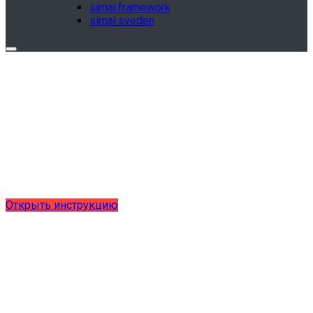
simai.framework
simai.sveden
Обновления в разделе "Сведения об
образовательной организации"
Для готовых решений, использующих модуль SIMAI-
SF4: Сведения об образовательной организации
(simai.sveden)
выпущено обновление 1.15.0, согласно приказу № 1735
от 27.08.2024 и методическим рекомендациям 2025 года,
версия 9.0.0
Открыть инструкцию