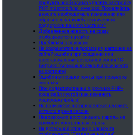
продукта необходимо удалить настройку
PHP mbstring.func_overload. Пожалуйста,
внесите необходимые изменения или
обратитесь в службу технической
поддержки вашего хостинга."
Добавленная новость не сразу
отображается на сайте
Проблемы с поиском
Не сохраняется информация, картинки на
сайте? ошибки при создании или
восстановлении резервной копии 1С-
Битрикс (возможно закончилось место
на хостинге)
Ошибки отправки почты при проверке
системы
При редактировании в режиме PHP-
кода файл пустой (как изменить
кодировку файла)
Не получается авторизоваться на сайте,
истекло время сессии
Невозможно восстановить пароль, не
приходит контрольная строка
На детальной странице элемента
отображается "Раздел не найден"