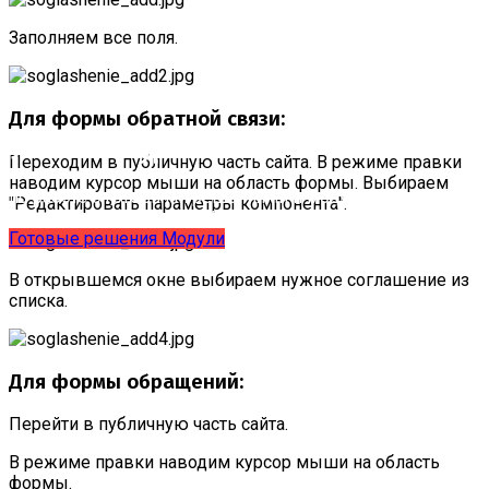
Заполняем все поля.
Для формы обратной связи:
Учебные курсы
Переходим в публичную часть сайта. В режиме правки
наводим курсор мыши на область формы. Выбираем
по работе с готовыми решениями и модулями
"Редактировать параметры компонента".
размещены в разделе "Учебные курсы"
Готовые решения
Модули
В открывшемся окне выбираем нужное соглашение из
списка.
Для формы обращений:
Перейти в публичную часть сайта.
В режиме правки наводим курсор мыши на область
формы.