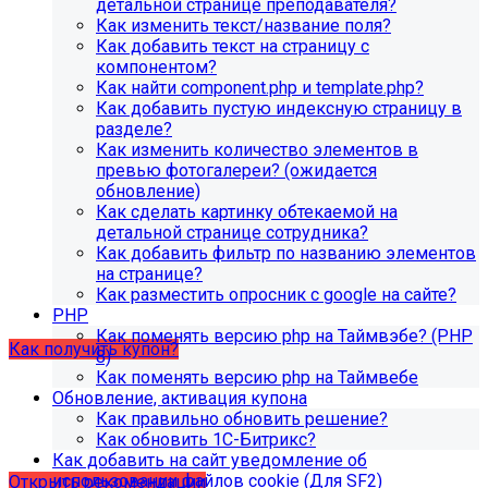
Информация по появлению ошибки
детальной странице преподавателя?
Как изменить текст/название поля?
Как добавить текст на страницу с
[MP_LICENSE_VIOLATION] В вашу лицензию не входит
компонентом?
модуль SIMAI-SF4: Сведения об образовательной
Как найти component.php и template.php?
организации (simai.sveden)
Как добавить пустую индексную страницу в
В связи с новыми требованиями Приказа 1493
разделе?
Рособнадзора нами были внесены изменения в
Как изменить количество элементов в
поставку готовых решений для образовательных
превью фотогалереи? (ожидается
организаций.
обновление)
Как сделать картинку обтекаемой на
Теперь в сборку готовых решений для образовательных
детальной странице сотрудника?
организаций входит модуль SIMAI-SF4: Сведения об
Как добавить фильтр по названию элементов
образовательной организации (simai.sveden). Для
на странице?
корректной работы модуля необходимо активировать
Как разместить опросник с google на сайте?
купон на него.
PHP
Как поменять версию php на Таймвэбе? (PHP
Как получить купон?
8)
Как поменять версию php на Таймвебе
Обновление, активация купона
Что делать, если на хостинге не
Как правильно обновить решение?
хватает места?
Как обновить 1С-Битрикс?
Как добавить на сайт уведомление об
использовании файлов cookie (Для SF2)
Открыть рекомендации