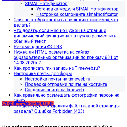
SIMAI: Нотификатор
Установка модуля SIMAI: Нотификатор
Настройка компонента simai:notificator
Сайт не отображается в поисковых системах, что
делать?
Что делать, если мне не нужен на странице
динамический функционал, а нужно разместить
обычный текст
Рекомендации ФСТЭК
Нужна ли HTML-разметка на сайтах
образовательных организаций по приказу 831 от
14.08.2020г.?
Как прописать mx-запись на Timeweb.ru?
Настройка почты для форм
Настройка почты на timeweb.ru
Рекомендации по безопасности
Проверка отправки почты на хостинге
Создание почты на timeweb
сайта
Как правильно размещать фотографии персон на
сайте
Открыть рекомендации
Что делать, если удалили файл главной страницы
раздела? Ошибка Forbidden (403)