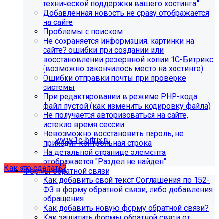
Это выгодно, потому что вы получаете команду
технической поддержки вашего хостинга."
экспертов вместо одного сотрудника: мы берём на себя
Добавленная новость не сразу отображается
регулярные обновления и контроль работоспособности,
на сайте
быстрее реагируем на сбои, снижаем риски простоев и
Проблемы с поиском
уязвимостей, а вам не нужно тратить время и бюджет на
Не сохраняется информация, картинки на
поиск, обучение и удержание специалистов.
сайте? ошибки при создании или
восстановлении резервной копии 1С-Битрикс
(возможно закончилось место на хостинге)
Проверьте адрес сервера
Ошибки отправки почты при проверке
системы
обновлений!
При редактировании в режиме PHP-кода
файл пустой (как изменить кодировку файла)
Из-за неправильного адреса обновлений может
Не получается авторизоваться на сайте,
некорректно отображаться срок действия лицензии.
истекло время сессии
Убедитесь, что в настройках «Главного модуля»
Невозможно восстановить пароль, не
указан адрес:
www.1c-bitrix.ru
.
приходит контрольная строка
Затем запустите обновление через «Систему
На детальной странице элемента
обновлений».
отображается "Раздел не найден"
Как это сделать?
Формы обратной связи
Как добавить свой текст Соглашения по 152-
ФЗ в форму обратной связи, либо добавления
обращения
Как добавить новую форму обратной связи?
Как защитить формы обратной связи от