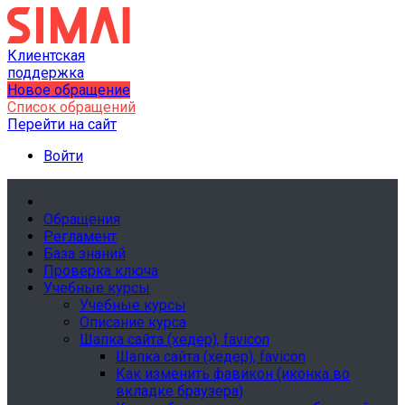
Клиентская
поддержка
Новое обращение
Список обращений
Перейти на сайт
Войти
Обращения
Регламент
База знаний
Проверка ключа
Учебные курсы
Учебные курсы
Описание курса
Шапка сайта (хедер), favicon
Шапка сайта (хедер), favicon
Как изменить фавикон (иконка во
вкладке браузера)