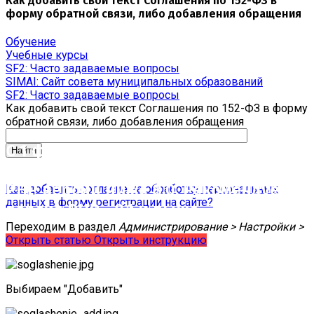
Как добавить свой текст Соглашения по 152-ФЗ в
форму обратной связи, либо добавления обращения
Обучение
Учебные курсы
SF2: Часто задаваемые вопросы
SIMAI: Сайт совета муниципальных образований
SF2: Часто задаваемые вопросы
Как добавить свой текст Соглашения по 152-ФЗ в форму
обратной связи, либо добавления обращения
С 1 февраля 2023 года ограничена
поддержка продуктов 1С-Битрикс на
PHP версии ниже 8.0. Рекомендуемая
Как добавить согласие на обработку персональных
данных в форму регистрации на сайте?
версия PHP - 8.1 и выше
Переходим в раздел
Администрирование > Настройки >
Открыть статью
Открыть инструкцию
Настройки продукта > Соглашения
.
Выбираем "Добавить"