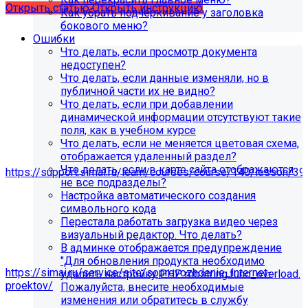
Открыть статью
Открыть инструкцию
Как убрать подчеркивание у заголовка
бокового меню?
Ошибки
Что делать, если просмотр документа
недоступен?
Что делать, если данные изменяли, но в
публичной части их не видно?
Что делать, если при добавлении
динамической информации отсутствуют такие
поля, как в учебном курсе
Что делать, если не меняется цветовая схема,
отображается удаленный раздел?
Мы подготовили чек-лист администратора сайта:
Что делать, если в карте сайта отображаются
https://support.simai.ru/learn/courses/course/140/lesson/39
не все подразделы?
Настройка автоматического создания
Рекомендуем придерживаться регламента выполнения
символьного кода
этих работ — это помогает поддерживать сайт в
Перестала работать загрузка видео через
стабильном и безопасном состоянии.
визуальный редактор. Что делать?
Если у вас нет технических специалистов, вы можете
В админке отображается предупреждение
передать сайт на техническую поддержку нам:
"Для обновления продукта необходимо
https://simai.ru/service/site/soprovozhdenie_internet-
удалить настройку PHP mbstring.func_overload.
proektov/
Пожалуйста, внесите необходимые
изменения или обратитесь в службу