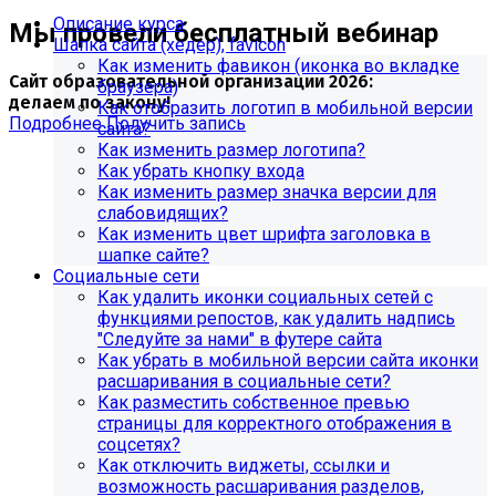
Описание курса
Мы провели бесплатный вебинар
Шапка сайта (хедер), favicon
Как изменить фавикон (иконка во вкладке
Сайт образовательной организации 2026:
браузера)
делаем по закону!
Как отобразить логотип в мобильной версии
Подробнее
Получить запись
сайта?
Как изменить размер логотипа?
Как убрать кнопку входа
Как изменить размер значка версии для
слабовидящих?
Как изменить цвет шрифта заголовка в
шапке сайте?
Социальные сети
Как удалить иконки социальных сетей с
функциями репостов, как удалить надпись
"Следуйте за нами" в футере сайта
Как убрать в мобильной версии сайта иконки
расшаривания в социальные сети?
Как разместить собственное превью
страницы для корректного отображения в
Обновления в разделе
соцсетях?
Как отключить виджеты, ссылки и
"Педагогический состав"
возможность расшаривания разделов,