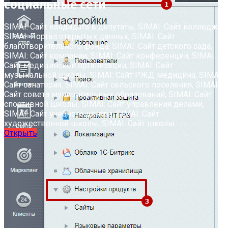
социальные сети
SIMAI: Сайт кандидата в депутаты, SIMAI: Сайт колледжа,
SIMAI: Портал открытых данных, SIMAI: Сайт
благотворительного фонда, SIMAI: Сайт детского сада,
SIMAI: Сайт компании, SIMAI: Сайт конференции, SIMAI:
Сайт медицинской организации, SIMAI: Сайт
музыкальной школы, SIMAI: Сайт РЖД медицина, SIMAI:
Сайт санатория, SIMAI: Сайт сельского поселения, SIMAI:
Сайт совета муниципальных образований, SIMAI: Сайт
спортивной школы, SIMAI: Сайт управления делами,
SIMAI: Сайт учебного центра, SIMAI: Сайт
художественной школы, SIMAI: Сайт школы
Открыть