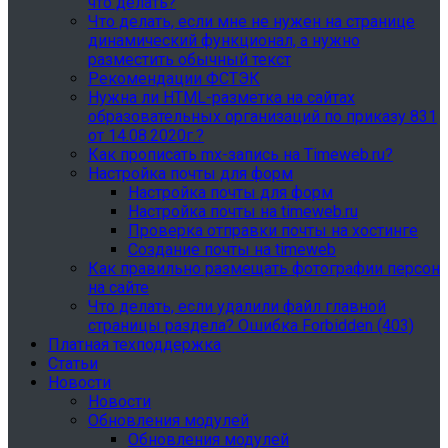
что делать?
Что делать, если мне не нужен на странице
динамический функционал, а нужно
разместить обычный текст
Рекомендации ФСТЭК
Нужна ли HTML-разметка на сайтах
образовательных организаций по приказу 831
от 14.08.2020г.?
Как прописать mx-запись на Timeweb.ru?
Настройка почты для форм
Настройка почты для форм
Настройка почты на timeweb.ru
Проверка отправки почты на хостинге
Создание почты на timeweb
Как правильно размещать фотографии персон
на сайте
Что делать, если удалили файл главной
страницы раздела? Ошибка Forbidden (403)
Платная техподдержка
Статьи
Новости
Новости
Обновления модулей
Обновления модулей