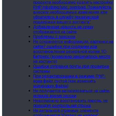
продукта необходимо удалить настройку
PHP mbstring.func_overload. Пожалуйста,
внесите необходимые изменения или
обратитесь в службу технической
поддержки вашего хостинга."
Добавленная новость не сразу
отображается на сайте
Проблемы с поиском
Не сохраняется информация, картинки на
сайте? ошибки при создании или
восстановлении резервной копии 1С-
Битрикс (возможно закончилось место
на хостинге)
Ошибки отправки почты при проверке
системы
При редактировании в режиме PHP-
кода файл пустой (как изменить
кодировку файла)
Не получается авторизоваться на сайте,
истекло время сессии
Невозможно восстановить пароль, не
приходит контрольная строка
На детальной странице элемента
отображается "Раздел не найден"