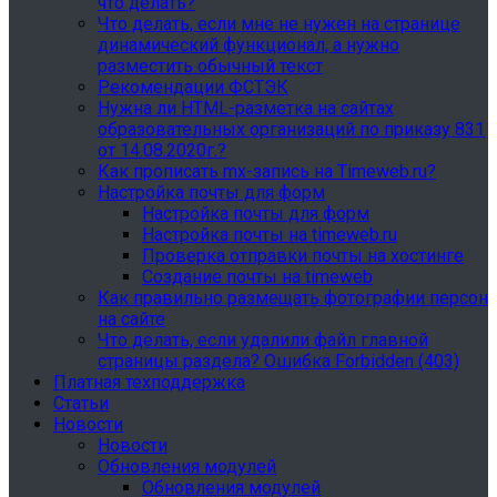
что делать?
Что делать, если мне не нужен на странице
динамический функционал, а нужно
разместить обычный текст
Рекомендации ФСТЭК
Нужна ли HTML-разметка на сайтах
образовательных организаций по приказу 831
от 14.08.2020г.?
Как прописать mx-запись на Timeweb.ru?
Настройка почты для форм
Настройка почты для форм
Настройка почты на timeweb.ru
Проверка отправки почты на хостинге
Создание почты на timeweb
Как правильно размещать фотографии персон
на сайте
Что делать, если удалили файл главной
страницы раздела? Ошибка Forbidden (403)
Платная техподдержка
Статьи
Новости
Новости
Обновления модулей
Обновления модулей