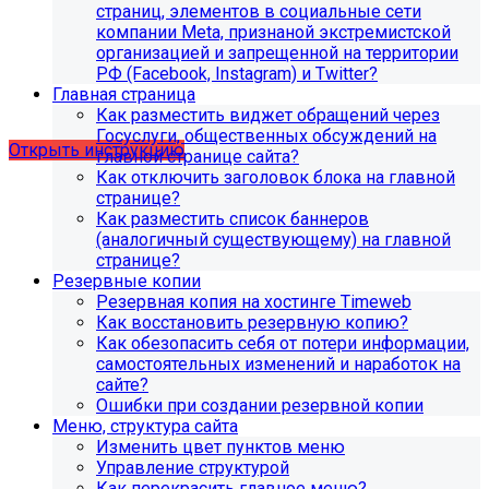
страниц, элементов в социальные сети
Для готовых решений, использующих модуль SIMAI-
компании Meta, признаной экстремистской
SF4: Сведения об образовательной организации
организацией и запрещенной на территории
(simai.sveden)
РФ (Facebook, Instagram) и Twitter?
выпущено обновление 1.14.11, согласно которому в
Главная страница
разделе "Педагогический состав"
Как разместить виджет обращений через
можно разместить документ и скрыть таблицы.
Госуслуги, общественных обсуждений на
Открыть инструкцию
главной странице сайта?
Как отключить заголовок блока на главной
странице?
Как разместить список баннеров
(аналогичный существующему) на главной
странице?
Резервные копии
Резервная копия на хостинге Timeweb
Как восстановить резервную копию?
С 01.02.2026
будет ограничена поддержка продуктов на
Как обезопасить себя от потери информации,
PHP версии ниже 8.2.
Рекомендуемая версия PHP - 8.4
самостоятельных изменений и наработок на
и выше
.
сайте?
Ошибки при создании резервной копии
С 01.09.2026
будет ограничена поддержка продуктов на
Меню, структура сайта
MySql версии ниже 8.0.0.
Рекомендуемая версия MySql
Изменить цвет пунктов меню
- 8.4.0 и выше.
Управление структурой
Как перекрасить главное меню?