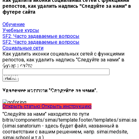
Как удалить иконки социальных сетей с функциями
репостов, как удалить надпись "Следуйте за нами" в
футере сайта
Обучение
Учебные курсы
SF2: Часто задаваемые вопросы
SF2: Часто задаваемые вопросы
Социальные сети
Как удалить иконки социальных сетей с функциями
репостов, как удалить надпись "Следуйте за нами" в
С 1 февраля 2023 года ограничена
футере сайта
поддержка продуктов 1С-Битрикс на
PHP версии ниже 8.0. Рекомендуемая
Удаление надписи "Следуйте за нами".
версия PHP - 8.1 и выше
Открыть статью
Открыть инструкцию
"Следуйте за нами" находится по пути
bitrix/components/simai/template.footer/templates/simai.sa
(simai.sanatorium - здесь будет файл, названный в
соответствии с вашим решением, напр. simai.medsite,
simai.school и т.д.)