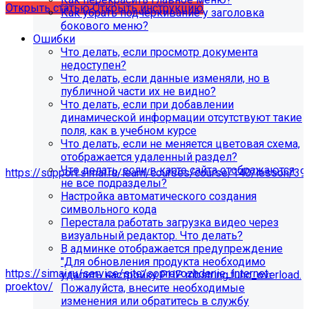
Открыть статью
Открыть инструкцию
Как убрать подчеркивание у заголовка
бокового меню?
Ошибки
Что делать, если просмотр документа
недоступен?
Что делать, если данные изменяли, но в
публичной части их не видно?
Что делать, если при добавлении
динамической информации отсутствуют такие
поля, как в учебном курсе
Что делать, если не меняется цветовая схема,
отображается удаленный раздел?
Мы подготовили чек-лист администратора сайта:
Что делать, если в карте сайта отображаются
https://support.simai.ru/learn/courses/course/140/lesson/39
не все подразделы?
Настройка автоматического создания
Рекомендуем придерживаться регламента выполнения
символьного кода
этих работ — это помогает поддерживать сайт в
Перестала работать загрузка видео через
стабильном и безопасном состоянии.
визуальный редактор. Что делать?
Если у вас нет технических специалистов, вы можете
В админке отображается предупреждение
передать сайт на техническую поддержку нам:
"Для обновления продукта необходимо
https://simai.ru/service/site/soprovozhdenie_internet-
удалить настройку PHP mbstring.func_overload.
proektov/
Пожалуйста, внесите необходимые
изменения или обратитесь в службу