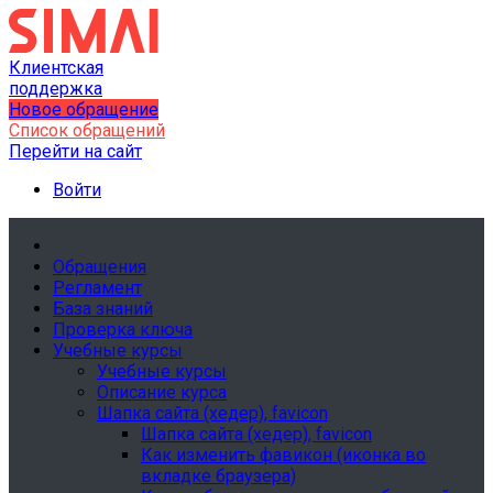
Клиентская
поддержка
Новое обращение
Список обращений
Перейти на сайт
Войти
Обращения
Регламент
База знаний
Проверка ключа
Учебные курсы
Учебные курсы
Описание курса
Шапка сайта (хедер), favicon
Шапка сайта (хедер), favicon
Как изменить фавикон (иконка во
вкладке браузера)