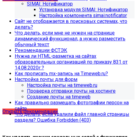
SIMAI: Нотификатор
Установка модуля SIMAI: Нотификатор
Настройка компонента simai:notificator
Сайт не отображается в поисковых системах, что
делать?
Что делать, если мне не нужен на странице
динамический функционал, а нужно разместить
обычный текст
Рекомендации ФСТЭК
Нужна ли HTML-разметка на сайтах
образовательных организаций по приказу 831 от
14.08.2020г.?
Как прописать mx-запись на Timeweb.ru?
Настройка почты для форм
Настройка почты на timeweb.ru
Рекомендации по безопасности
Проверка отправки почты на хостинге
Создание почты на timeweb
сайта
Как правильно размещать фотографии персон на
сайте
Открыть рекомендации
Что делать, если удалили файл главной страницы
раздела? Ошибка Forbidden (403)