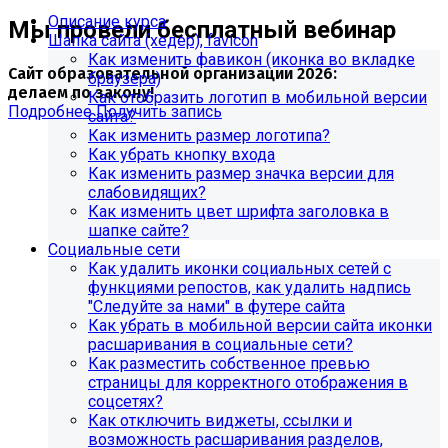
Описание курса
Мы провели бесплатный вебинар
Шапка сайта (хедер), favicon
Как изменить фавикон (иконка во вкладке
Сайт образовательной организации 2026:
браузера)
делаем по закону!
Как отобразить логотип в мобильной версии
Подробнее
Получить запись
сайта?
Как изменить размер логотипа?
Как убрать кнопку входа
Как изменить размер значка версии для
слабовидящих?
Как изменить цвет шрифта заголовка в
шапке сайте?
Социальные сети
Как удалить иконки социальных сетей с
функциями репостов, как удалить надпись
"Следуйте за нами" в футере сайта
Как убрать в мобильной версии сайта иконки
расшаривания в социальные сети?
Как разместить собственное превью
страницы для корректного отображения в
Обновления в разделе
соцсетях?
Как отключить виджеты, ссылки и
"Педагогический состав"
возможность расшаривания разделов,