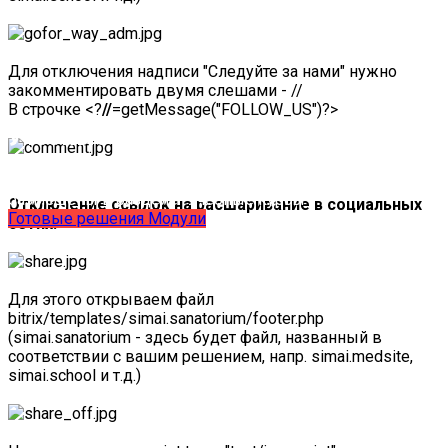
Для отключения надписи "Следуйте за нами" нужно
закомментировать двумя слешами - //
В строчке <?
//
=getMessage("FOLLOW_US")?>
Учебные курсы
по работе с готовыми решениями и модулями
размещены в разделе "Учебные курсы"
Отключение
ссылок на расшаривание в социальных
Готовые решения
Модули
сетях.
Для этого открываем файл
bitrix/templates/simai.sanatorium/footer.php
(simai.sanatorium - здесь будет файл, названный в
соответствии с вашим решением, напр. simai.medsite,
simai.school и т.д.)