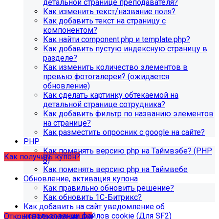
Информация по появлению ошибки
детальной странице преподавателя?
Как изменить текст/название поля?
Как добавить текст на страницу с
[MP_LICENSE_VIOLATION] В вашу лицензию не входит
компонентом?
модуль SIMAI-SF4: Сведения об образовательной
Как найти component.php и template.php?
организации (simai.sveden)
Как добавить пустую индексную страницу в
В связи с новыми требованиями Приказа 1493
разделе?
Рособнадзора нами были внесены изменения в
Как изменить количество элементов в
поставку готовых решений для образовательных
превью фотогалереи? (ожидается
организаций.
обновление)
Как сделать картинку обтекаемой на
Теперь в сборку готовых решений для образовательных
детальной странице сотрудника?
организаций входит модуль SIMAI-SF4: Сведения об
Как добавить фильтр по названию элементов
образовательной организации (simai.sveden). Для
на странице?
корректной работы модуля необходимо активировать
Как разместить опросник с google на сайте?
купон на него.
PHP
Как поменять версию php на Таймвэбе? (PHP
Как получить купон?
8)
Как поменять версию php на Таймвебе
Обновление, активация купона
Что делать, если на хостинге не
Как правильно обновить решение?
хватает места?
Как обновить 1С-Битрикс?
Как добавить на сайт уведомление об
использовании файлов cookie (Для SF2)
Открыть рекомендации