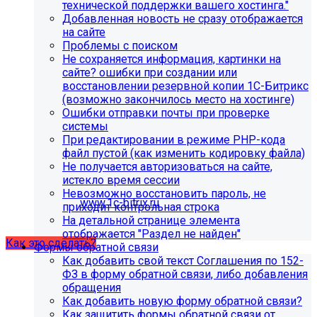
Это выгодно, потому что вы получаете команду
технической поддержки вашего хостинга."
экспертов вместо одного сотрудника: мы берём на себя
Добавленная новость не сразу отображается
регулярные обновления и контроль работоспособности,
на сайте
быстрее реагируем на сбои, снижаем риски простоев и
Проблемы с поиском
уязвимостей, а вам не нужно тратить время и бюджет на
Не сохраняется информация, картинки на
поиск, обучение и удержание специалистов.
сайте? ошибки при создании или
восстановлении резервной копии 1С-Битрикс
(возможно закончилось место на хостинге)
Проверьте адрес сервера
Ошибки отправки почты при проверке
системы
обновлений!
При редактировании в режиме PHP-кода
файл пустой (как изменить кодировку файла)
Из-за неправильного адреса обновлений может
Не получается авторизоваться на сайте,
некорректно отображаться срок действия лицензии.
истекло время сессии
Убедитесь, что в настройках «Главного модуля»
Невозможно восстановить пароль, не
указан адрес:
www.1c-bitrix.ru
.
приходит контрольная строка
Затем запустите обновление через «Систему
На детальной странице элемента
обновлений».
отображается "Раздел не найден"
Как это сделать?
Формы обратной связи
Как добавить свой текст Соглашения по 152-
ФЗ в форму обратной связи, либо добавления
обращения
Как добавить новую форму обратной связи?
Как защитить формы обратной связи от