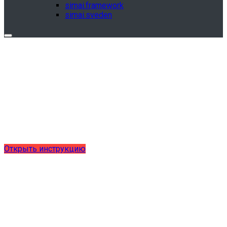
simai.framework
simai.sveden
Обновления в разделе "Сведения об
образовательной организации"
Для готовых решений, использующих модуль SIMAI-
SF4: Сведения об образовательной организации
(simai.sveden)
выпущено обновление 1.15.0, согласно приказу № 1735
от 27.08.2024 и методическим рекомендациям 2025 года,
версия 9.0.0
Открыть инструкцию