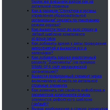
таким же внешним видом как на
детальной странице
Как в разделе "Структура и органы
управления образовательной
организации" сделать по умолчанию
режим дерева?
Как вывести текст во всю строку в
.default шаблоне компонента
sf.iblock.table
Как добавить время у даты проведения
мероприятий и вывести его в
календаре?
Как добавить раздел аналогичный
разделу "Документы" (на примере
SIMAI-SF4: сайт медицинской
организации)?
Вывести привязанный элемент через
включаемую область на детальной
странице элемента
Как изменить тип свойств инфоблока и
параметров компонента списка
элементов дефолтного шаблона
(.default)?
Вывод изображения в списке элементов