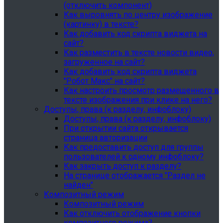
(отключить компонент)
Как выровнять по центру изображение
(картинку) в тексте?
Как добавить код скрипта виджета на
сайт?
Как разместить в тексте новости видео,
загруженное на сайт?
Как добавить код скрипта виджета
"Робот Макс" на сайт?
Как настроить просмотр размещенного в
тексте изображения при клике на него?
Доступы, права (к разделу, инфоблоку)
Доступы, права (к разделу, инфоблоку)
При открытии сайта открывается
страница авторизации
Как предоставить доступ для группы
пользователей к одному инфоблоку?
Как закрыть доступ к разделу?
На странице отображается "Раздел не
найден"
Композитный режим
Композитный режим
Как отключить отображение кнопки
композитного режима?