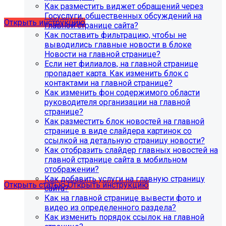
разделе "Педагогический состав"
Как разместить виджет обращений через
можно разместить документ и скрыть таблицы.
Госуслуги, общественных обсуждений на
Открыть инструкцию
главной странице сайта?
Как поставить фильтрацию, чтобы не
выводились главные новости в блоке
Новости на главной странице?
Если нет филиалов, на главной странице
пропадает карта. Как изменить блок с
контактами на главной странице?
Как изменить фон содержимого области
руководителя организации на главной
С 01.02.2026
будет ограничена поддержка продуктов на
странице?
PHP версии ниже 8.2.
Рекомендуемая версия PHP - 8.4
Как разместить блок новостей на главной
и выше
.
странице в виде слайдера картинок со
ссылкой на детальную страницу новости?
С 01.09.2026
будет ограничена поддержка продуктов на
Как отобразить слайдер главных новостей на
MySql версии ниже 8.0.0.
Рекомендуемая версия MySql
главной странице сайта в мобильном
- 8.4.0 и выше.
отображении?
Как добавить услуги на главную страницу
Открыть статью
Открыть инструкцию
сайта?
Как на главной странице вывести фото и
видео из определенного раздела?
Как изменить порядок ссылок на главной