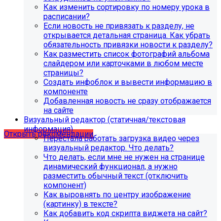
Как изменить сортировку по номеру урока в
расписании?
Если новость не привязать к разделу, не
открывается детальная страница. Как убрать
обязательность привязки новости к разделу?
Как разместить список фотографий альбома
слайдером или карточками в любом месте
страницы?
Создать инфоблок и вывести информацию в
компоненте
Рекомендации по безопасности
Добавленная новость не сразу отображается
на сайте
сайта
Визуальный редактор (статичная/текстовая
информация)
Открыть рекомендации
Перестала работать загрузка видео через
визуальный редактор. Что делать?
Что делать, если мне не нужен на странице
динамический функционал, а нужно
разместить обычный текст (отключить
компонент)
Как выровнять по центру изображение
(картинку) в тексте?
Как добавить код скрипта виджета на сайт?