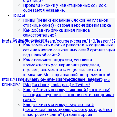
странице?
Пропали иконки у навигационных ссылок,
обрезается название.
Гриды
Гриды (редактирование блоков на главной
странице сайта) - старая версия фреймворка
Как добавить функционал гридов
самостоятельно?
Мы подготовили чек-лист администратора сайта:
Социальные сети
https://support.simai.ru/learn/courses/course/140/lesson/39
Как заменить кнопки репостов в социальные
сети на кнопки социальных сетей организации
Рекомендуем придерживаться регламента выполнения
под шапкой сайта?
этих работ — это помогает поддерживать сайт в
Как отключить виджеты, ссылки и
стабильном и безопасном состоянии.
возможность расшаривания разделов,
Если у вас нет технических специалистов, вы можете
страниц, элементов в социальные сети
передать сайт на техническую поддержку нам:
компании Meta, признанной экстремистской
https://simai.ru/service/site/soprovozhdenie_internet-
организацией и запрещенной на территории
proektov/
РФ (Facebook, Instagram) и Twitter?
Как добавить ссылку с иконкой (логотипом)
Это выгодно, потому что вы получаете команду
на социальную сеть, которой нет в настройках
экспертов вместо одного сотрудника: мы берём на себя
сайта?
регулярные обновления и контроль работоспособности,
Как добавить ссылку с svg иконкой
быстрее реагируем на сбои, снижаем риски простоев и
(логотипом) на социальную сеть, которой нет
уязвимостей, а вам не нужно тратить время и бюджет на
в настройках сайта? (старая версия