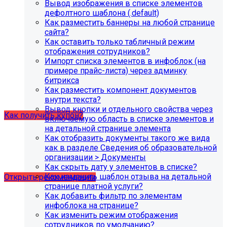
Вывод изображения в списке элементов
В связи с новыми требованиями Приказа 1493
дефолтного шаблона (.default)
Рособнадзора нами были внесены изменения в
Как разместить баннеры на любой странице
поставку готовых решений для образовательных
сайта?
организаций.
Как оставить только табличный режим
отображения сотрудников?
Теперь в сборку готовых решений для образовательных
Импорт списка элементов в инфоблок (на
организаций входит модуль SIMAI-SF4: Сведения об
примере прайс-листа) через админку
образовательной организации (simai.sveden). Для
битрикса
корректной работы модуля необходимо активировать
Как разместить компонент документов
купон на него.
внутри текста?
Вывод кнопки и отдельного свойства через
Как получить купон?
включаемую область в списке элементов и
на детальной странице элемента
Как отобразить документы такого же вида
Что делать, если на хостинге не
как в разделе Сведения об образовательной
хватает места?
организации > Документы
Как скрыть дату у элементов в списке?
Как изменить шаблон отзыва на детальной
Открыть рекомендации
странице платной услуги?
Как добавить фильтр по элементам
инфоблока на странице?
Как изменить режим отображения
сотрудников по умолчанию?