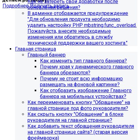
Как не затереть свои доработки после
Подробнее
Получить запись
обновления решения?
В админке отображается предупреждение
"Для обновления продукта необходимо
удалить настройку PHP mbstring.func_overload.
Пожалуйста, внесите необходимые
изменения или обратитесь в службу
технической поддержки вашего хостинга."
Главная страница
Главный баннер
Как изменить тип главного баннера?
Почему края у динамического главного
баннера обрезаются?
Почему не стоит всю информацию
размещать на фоновой картинке?
Как отобразить изображение Главного
Обновления в разделе
баннера на мобильных устройствах?
Как переименовать кнопку "Обращение" на
"Педагогический состав"
главной странице под фото руководителя?
Как скрыть кнопку "Обращение" в блоке
Для готовых решений, использующих модуль SIMAI-
руководителя на главной странице?
SF4: Сведения об образовательной организации
Как добавить текст обращения руководителя
(simai.sveden)
на главной странице сайта? (старая версия
выпущено обновление 1.14.11, согласно которому в
фреймворка)