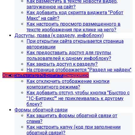
Как разместить в тексте новости видео,
загруженное на сайт?
Как добавить код скрипта виджета "Робот
Макс" на сайт?
Как настроить просмотр размещенного в
тексте изображения при клике на него?
Доступы, права (к разделу, инфоблоку)
С 1 февраля 2023 года ограничена
При открытии сайта открывается страница
поддержка продуктов 1С-Битрикс на
авторизации
PHP версии ниже 8.0. Рекомендуемая
Как предоставить доступ для группы
пользователей к одному инфоблоку?
версия PHP - 8.1 и выше
Как закрыть доступ к разделу?
На странице отображается "Раздел не найден"
Открыть статью
Открыть инструкцию
Композитный режим
Как отключить отображение кнопки
композитного режима?
Как добавить отступ, чтобы кнопка "Быстро с
"1С-Битрикс"" не приклеивалась к другому
блоку?
Формы обратной связи
Как защитить формы обратной связи от
спама?
Как настроить капчу (код при заполнении
обратной связи)?