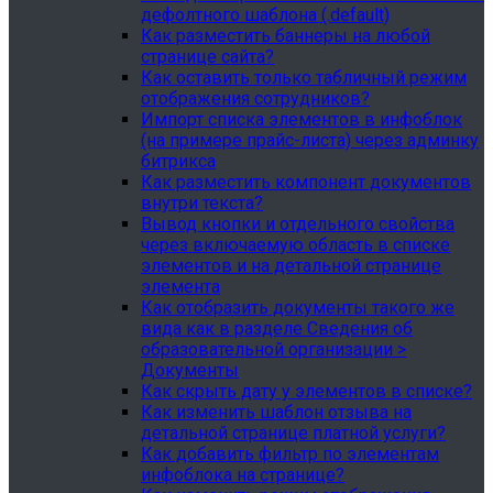
дефолтного шаблона (.default)
Как разместить баннеры на любой
странице сайта?
Как оставить только табличный режим
отображения сотрудников?
Импорт списка элементов в инфоблок
(на примере прайс-листа) через админку
битрикса
Как разместить компонент документов
внутри текста?
Вывод кнопки и отдельного свойства
через включаемую область в списке
элементов и на детальной странице
элемента
Как отобразить документы такого же
вида как в разделе Сведения об
образовательной организации >
Документы
Как скрыть дату у элементов в списке?
Как изменить шаблон отзыва на
детальной странице платной услуги?
Как добавить фильтр по элементам
инфоблока на странице?