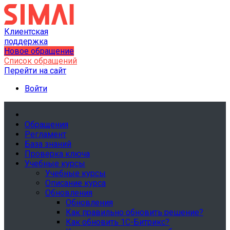
Клиентская
поддержка
Новое обращение
Список обращений
Перейти на сайт
Войти
Обращения
Регламент
База знаний
Проверка ключа
Учебные курсы
Учебные курсы
Описание курса
Обновления
Обновления
Как правильно обновить решение?
Как обновить 1С-Битрикс?