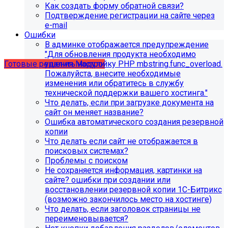
Как создать форму обратной связи?
Подтверждение регистрации на сайте через
Учебные курсы
e-mail
Ошибки
В админке отображается предупреждение
по работе с готовыми решениями и модулями
"Для обновления продукта необходимо
размещены в разделе "Учебные курсы"
удалить настройку PHP mbstring.func_overload.
Готовые решения
Модули
Пожалуйста, внесите необходимые
изменения или обратитесь в службу
технической поддержки вашего хостинга."
Что делать, если при загрузке документа на
сайт он меняет название?
Ошибка автоматического создания резервной
копии
Что делать если сайт не отображается в
поисковых системах?
Проблемы с поиском
Не сохраняется информация, картинки на
сайте? ошибки при создании или
восстановлении резервной копии 1С-Битрикс
(возможно закончилось место на хостинге)
Инструкция по удалению ссылок на
Что делать, если заголовок страницы не
переименовывается?
социальные сети