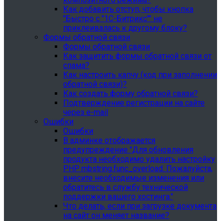
Как добавить отступ, чтобы кнопка
"Быстро с "1С-Битрикс"" не
приклеивалась к другому блоку?
Формы обратной связи
Формы обратной связи
Как защитить формы обратной связи от
спама?
Как настроить капчу (код при заполнении
обратной связи)?
Как создать форму обратной связи?
Подтверждение регистрации на сайте
через e-mail
Ошибки
Ошибки
В админке отображается
предупреждение "Для обновления
продукта необходимо удалить настройку
PHP mbstring.func_overload. Пожалуйста,
внесите необходимые изменения или
обратитесь в службу технической
поддержки вашего хостинга."
Что делать, если при загрузке документа
на сайт он меняет название?