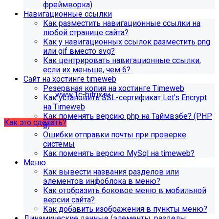
поиск, обучение и удержание специалистов.
фреймворка)
Навигационные ссылки
Как разместить навигационные ссылки на
Проверьте адрес сервера
любой странице сайта?
Как у навигационных ссылок разместить png
обновлений!
или gif вместо svg?
Как центрировать навигационные ссылки,
Из-за неправильного адреса обновлений может
если их меньше, чем 6?
некорректно отображаться срок действия лицензии.
Сайт на хостинге timeweb
Убедитесь, что в настройках «Главного модуля»
Резервная копия на хостинге Timeweb
указан адрес:
www.1c-bitrix.ru
.
Как установить SSL-сертификат Let's Encrypt
Затем запустите обновление через «Систему
на Timeweb
обновлений».
Как поменять версию php на Таймвэбе? (PHP
Как это сделать?
8)
Ошибки отправки почты при проверке
системы
Как поменять версию MySql на timeweb?
Меню
Как вывести названия разделов или
элементов инфоблока в меню?
Как отобразить боковое меню в мобильной
версии сайта?
Как добавить изображения в пункты меню?
Как добавить раздел "Сведения об
Динамические данные (элементы, разделы