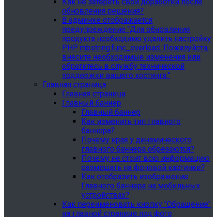
Как не затереть свои доработки после
обновления решения?
В админке отображается
предупреждение "Для обновления
продукта необходимо удалить настройку
PHP mbstring.func_overload. Пожалуйста,
внесите необходимые изменения или
обратитесь в службу технической
поддержки вашего хостинга."
Главная страница
Главная страница
Главный баннер
Главный баннер
Как изменить тип главного
баннера?
Почему края у динамического
главного баннера обрезаются?
Почему не стоит всю информацию
размещать на фоновой картинке?
Как отобразить изображение
Главного баннера на мобильных
устройствах?
Как переименовать кнопку "Обращение"
на главной странице под фото