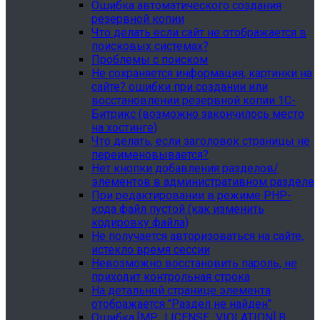
Ошибка автоматического создания
резервной копии
Что делать если сайт не отображается в
поисковых системах?
Проблемы с поиском
Не сохраняется информация, картинки на
сайте? ошибки при создании или
восстановлении резервной копии 1С-
Битрикс (возможно закончилось место
на хостинге)
Что делать, если заголовок страницы не
переименовывается?
Нет кнопки добавления разделов/
элементов в административном разделе
При редактировании в режиме PHP-
кода файл пустой (как изменить
кодировку файла)
Не получается авторизоваться на сайте,
истекло время сессии
Невозможно восстановить пароль, не
приходит контрольная строка
На детальной странице элемента
отображается "Раздел не найден"
Ошибка [MP_LICENSE_VIOLATION] В