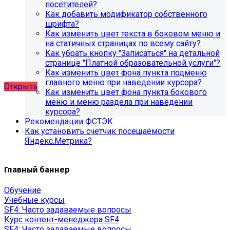
посетителей?
SIMAI: Сайт компании, SIMAI: Сайт конференции, SIMAI:
Как добавить модификатор собственного
Сайт медицинской организации, SIMAI: Сайт
шрифта?
музыкальной школы, SIMAI: Сайт РЖД медицина, SIMAI:
Как изменить цвет текста в боковом меню и
Сайт санатория, SIMAI: Сайт сельского поселения, SIMAI:
на статичных страницах по всему сайту?
Сайт совета муниципальных образований, SIMAI: Сайт
Как убрать кнопку "Записаться" на детальной
спортивной школы, SIMAI: Сайт управления делами,
странице "Платной образовательной услуги"?
SIMAI: Сайт учебного центра, SIMAI: Сайт
Как изменить цвет фона пункта подменю
художественной школы, SIMAI: Сайт школы
главного меню при наведении курсора?
Открыть
Как изменить цвет фона пункта бокового
меню и меню раздела при наведении
курсора?
Рекомендации ФСТЭК
Как установить счетчик посещаемости
Яндекс.Метрика?
Главный баннер
Обучение
Учебные курсы
SF4: Часто задаваемые вопросы
Курс контент-менеджера SF4
SF4: Часто задаваемые вопросы