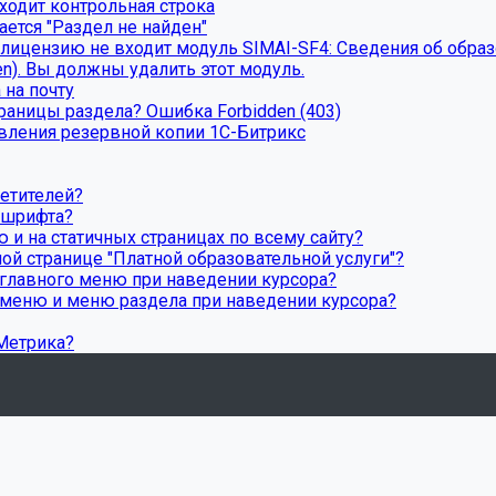
ходит контрольная строка
ется "Раздел не найден"
ицензию не входит модуль SIMAI-SF4: Сведения об образов
en). Вы должны удалить этот модуль.
 на почту
траницы раздела? Ошибка Forbidden (403)
вления резервной копии 1С-Битрикс
сетителей?
 шрифта?
 и на статичных страницах по всему сайту?
ной странице "Платной образовательной услуги"?
 главного меню при наведении курсора?
 меню и меню раздела при наведении курсора?
.Метрика?