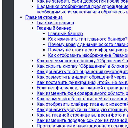
Как не затереть свои доработки после о
В админке отображается предупреждение "
необходимые изменения или обратитесь в
Главная страница
Главная страница
Главный баннер
Главный баннер
Как изменить тип главного баннера?
Почему края у динамического главн
Почему не стоит всю информацию р
Как отобразить изображение Главно
Как переименовать кнопку "Обращение" н
Как скрыть кнопку "Обращение" в блоке р
Как добавить текст обращения руководите
Как разместить виджет обращений через 
Как поставить фильтрацию, чтобы не выв
Если нет филиалов, на главной странице п
Как изменить фон содержимого области р
Как разместить блок новостей на главной
Как отобразить слайдер главных новосте
Как добавить услуги на главную страницу
Как на главной странице вывести фото и
Как изменить порядок ссылок на главной
Пропали иконки у навигационных ссылок, 