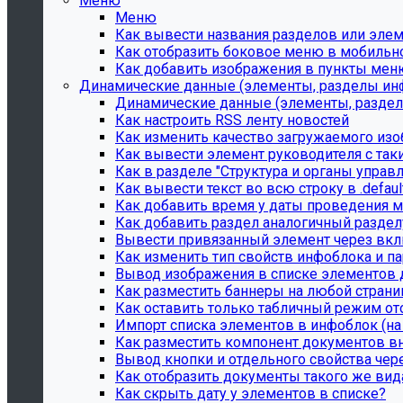
Меню
Меню
Как вывести названия разделов или эле
Как отобразить боковое меню в мобильно
Как добавить изображения в пункты мен
Динамические данные (элементы, разделы инфо
Динамические данные (элементы, разделы
Как настроить RSS ленту новостей
Как изменить качество загружаемого изо
Как вывести элемент руководителя с так
Как в разделе "Структура и органы упра
Как вывести текст во всю строку в .defaul
Как добавить время у даты проведения м
Как добавить раздел аналогичный раздел
Вывести привязанный элемент через вкл
Как изменить тип свойств инфоблока и па
Вывод изображения в списке элементов д
Как разместить баннеры на любой страни
Как оставить только табличный режим о
Импорт списка элементов в инфоблок (на
Как разместить компонент документов вн
Вывод кнопки и отдельного свойства чер
Как отобразить документы такого же вид
Как скрыть дату у элементов в списке?