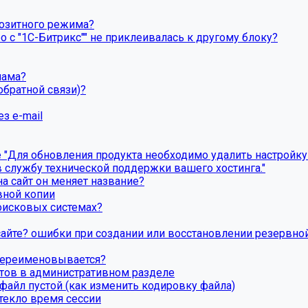
озитного режима?
о с "1С-Битрикс"" не приклеивалась к другому блоку?
пама?
обратной связи)?
з e-mail
Для обновления продукта необходимо удалить настройку P
 службу технической поддержки вашего хостинга."
на сайт он меняет название?
вной копии
поисковых системах?
 сайте? ошибки при создании или восстановлении резервно
 переименовывается?
тов в административном разделе
айл пустой (как изменить кодировку файла)
стекло время сессии