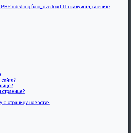
HP mbstring.func_overload. Пожалуйста, внесите
)
 сайта?
анице?
й странице?
ную страницу новости?