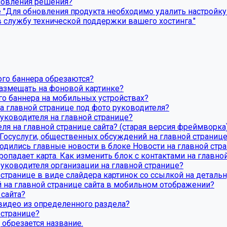
бновления решения?
Для обновления продукта необходимо удалить настройку P
 службу технической поддержки вашего хостинга."
ого баннера обрезаются?
азмещать на фоновой картинке?
го баннера на мобильных устройствах?
а главной странице под фото руководителя?
уководителя на главной странице?
ля на главной странице сайта? (старая версия фреймворка
Госуслуги, общественных обсуждений на главной странице
одились главные новости в блоке Новости на главной стр
ропадает карта. Как изменить блок с контактами на главно
уководителя организации на главной странице?
 странице в виде слайдера картинок со ссылкой на деталь
й на главной странице сайта в мобильном отображении?
 сайта?
 видео из определенного раздела?
 странице?
обрезается название.