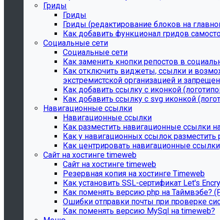
Гриды
Гриды
Гриды (редактирование блоков на главной
Как добавить функционал гридов самост
Социальные сети
Социальные сети
Как заменить кнопки репостов в социаль
Как отключить виджеты, ссылки и возмож
экстремистской организацией и запрещенно
Как добавить ссылку с иконкой (логотипом
Как добавить ссылку с svg иконкой (логот
Навигационные ссылки
Навигационные ссылки
Как разместить навигационные ссылки на
Как у навигационных ссылок разместить p
Как центрировать навигационные ссылки,
Сайт на хостинге timeweb
Сайт на хостинге timeweb
Резервная копия на хостинге Timeweb
Как установить SSL-сертификат Let's Encr
Как поменять версию php на Таймвэбе? (
Ошибки отправки почты при проверке си
Как поменять версию MySql на timeweb?