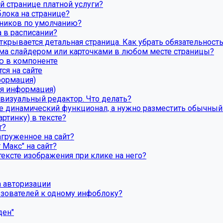
й странице платной услуги?
лока на странице?
ников по умолчанию?
а в расписании?
открывается детальная страница. Как убрать обязательност
ома слайдером или карточками в любом месте страницы?
ю в компоненте
ся на сайте
формация)
ая информация)
 визуальный редактор. Что делать?
це динамический функционал, а нужно разместить обычный
ртинку) в тексте?
т?
агруженное на сайт?
 Макс" на сайт?
ексте изображения при клике на него?
а авторизации
ьзователей к одному инфоблоку?
ден"