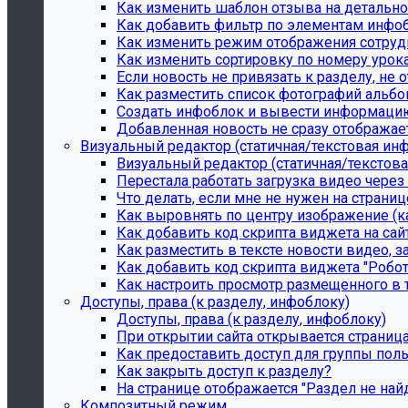
Как изменить шаблон отзыва на детально
Как добавить фильтр по элементам инфоб
Как изменить режим отображения сотруд
Как изменить сортировку по номеру урок
Если новость не привязать к разделу, не 
Как разместить список фотографий альб
Создать инфоблок и вывести информаци
Добавленная новость не сразу отображает
Визуальный редактор (статичная/текстовая ин
Визуальный редактор (статичная/текстов
Перестала работать загрузка видео через
Что делать, если мне не нужен на страни
Как выровнять по центру изображение (ка
Как добавить код скрипта виджета на сай
Как разместить в тексте новости видео, з
Как добавить код скрипта виджета "Робот
Как настроить просмотр размещенного в т
Доступы, права (к разделу, инфоблоку)
Доступы, права (к разделу, инфоблоку)
При открытии сайта открывается страниц
Как предоставить доступ для группы пол
Как закрыть доступ к разделу?
На странице отображается "Раздел не най
Композитный режим