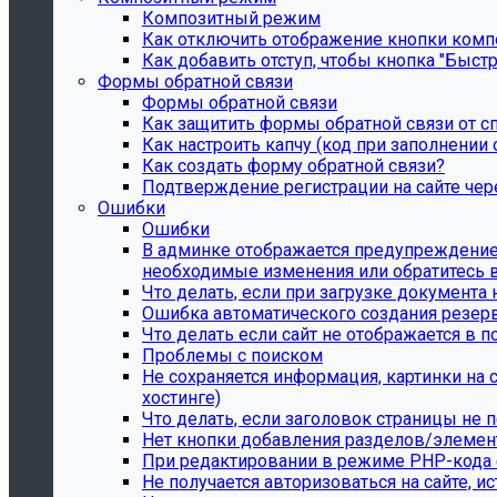
Композитный режим
Как отключить отображение кнопки комп
Как добавить отступ, чтобы кнопка "Быстр
Формы обратной связи
Формы обратной связи
Как защитить формы обратной связи от с
Как настроить капчу (код при заполнении 
Как создать форму обратной связи?
Подтверждение регистрации на сайте чере
Ошибки
Ошибки
В админке отображается предупреждение "
необходимые изменения или обратитесь в
Что делать, если при загрузке документа 
Ошибка автоматического создания резер
Что делать если сайт не отображается в 
Проблемы с поиском
Не сохраняется информация, картинки на
хостинге)
Что делать, если заголовок страницы не
Нет кнопки добавления разделов/элемен
При редактировании в режиме PHP-кода ф
Не получается авторизоваться на сайте, и