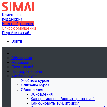
Клиентская
поддержка
Новое обращение
Список обращений
Перейти на сайт
Войти
Обращения
Регламент
База знаний
Проверка ключа
Учебные курсы
Учебные курсы
Описание курса
Обновления
Обновления
Как правильно обновить решение?
Как обновить 1С-Битрикс?