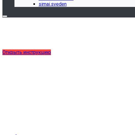
simai.sveden
Обновления в разделе "Сведения об 
Для готовых решений, использующих модуль SIMAI-SF4: С
выпущено обновление 1.15.0, согласно приказу № 1735 от
Открыть инструкцию