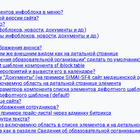
ментов инфоблока в меню?
й версии сайта?
ю?
блоков, новости, документы и др.)
 инфоблоков, новости, документы и др.)
бражения анонса?
им же внешним видом как на детальной странице
вления образовательной организации" сделать по умолчан
t шаблоне компонента sf.iblock.table
ероприятий и вывести его в календаре?
у "Документы" (на примере SIMAI-SF4: сайт медицинской о
ючаемую область на детальной странице элемента
раметров компонента списка элементов дефолтного шаблона
ефолтного шаблона (.default)
це сайта?
тображения сотрудников?
 примере прайс-листа) через админку битрикса
утри текста?
ез включаемую область в списке элементов и на детально
а как в разделе Сведения об образовательной организаци