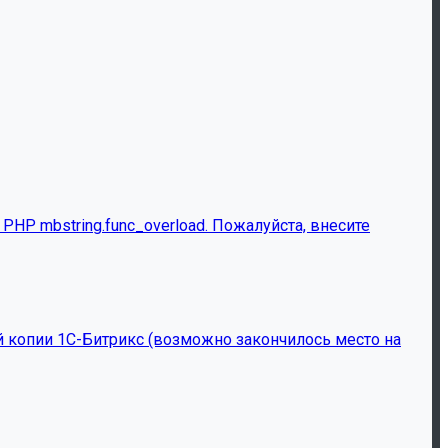
HP mbstring.func_overload. Пожалуйста, внесите
й копии 1С-Битрикс (возможно закончилось место на