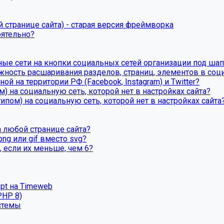
 странице сайта) - старая версия фреймворка
оятельно?
ные сети на кнопки социальных сетей организации под шап
ность расшаривания разделов, страниц, элементов в соц
й на территории РФ (Facebook, Instagram) и Twitter?
) на социальную сеть, которой нет в настройках сайта?
ипом) на социальную сеть, которой нет в настройках сайта
 любой странице сайта?
ng или gif вместо svg?
 если их меньше, чем 6?
ypt на Timeweb
PHP 8)
стемы