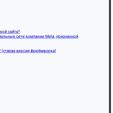
кой сайта?
иальные сети компании Meta, признанной
? (старая версия фреймворка)