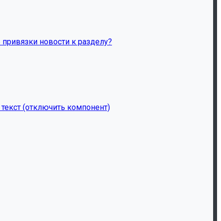
ь привязки новости к разделу?
 текст (отключить компонент)