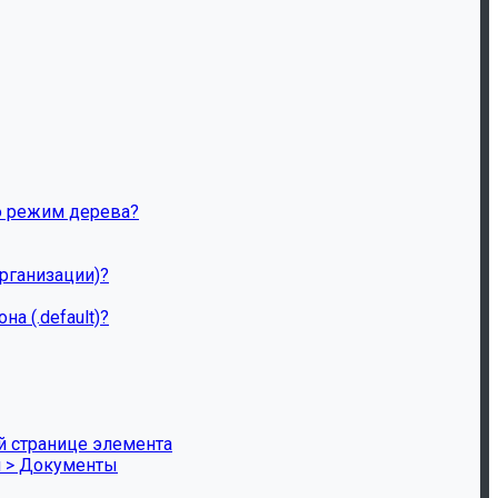
ию режим дерева?
рганизации)?
 (.default)?
й странице элемента
и > Документы