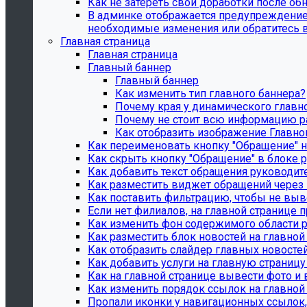
Как не затереть свои доработки после о
В админке отображается предупреждение "
необходимые изменения или обратитесь в
Главная страница
Главная страница
Главный баннер
Главный баннер
Как изменить тип главного баннера?
Почему края у динамического главн
Почему не стоит всю информацию р
Как отобразить изображение Главно
Как переименовать кнопку "Обращение" н
Как скрыть кнопку "Обращение" в блоке р
Как добавить текст обращения руководите
Как разместить виджет обращений через 
Как поставить фильтрацию, чтобы не выв
Если нет филиалов, на главной странице п
Как изменить фон содержимого области р
Как разместить блок новостей на главной
Как отобразить слайдер главных новосте
Как добавить услуги на главную страницу
Как на главной странице вывести фото и
Как изменить порядок ссылок на главной
Пропали иконки у навигационных ссылок, 