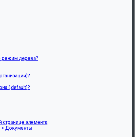
ию режим дерева?
рганизации)?
 (.default)?
й странице элемента
и > Документы