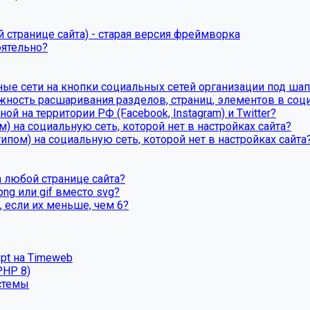
 странице сайта) - старая версия фреймворка
оятельно?
ные сети на кнопки социальных сетей организации под шап
ность расшаривания разделов, страниц, элементов в соц
й на территории РФ (Facebook, Instagram) и Twitter?
) на социальную сеть, которой нет в настройках сайта?
ипом) на социальную сеть, которой нет в настройках сайта
 любой странице сайта?
ng или gif вместо svg?
 если их меньше, чем 6?
ypt на Timeweb
PHP 8)
стемы