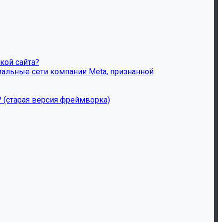
кой сайта?
иальные сети компании Meta, признанной
? (старая версия фреймворка)