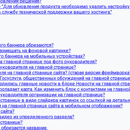
бновления решения?
Для обновления продукта необходимо удалить настройку P
 службу технической поддержки вашего хостинга."
ого баннера обрезаются?
азмещать на фоновой картинке?
го баннера на мобильных устройствах?
а главной странице под фото руководителя?
уководителя на главной странице?
ля на главной странице сайта? (старая версия фреймворка
Госуслуги, общественных обсуждений на главной странице
одились главные новости в блоке Новости на главной стр
ропадает карта. Как изменить блок с контактами на главно
уководителя организации на главной странице?
 странице в виде слайдера картинок со ссылкой на деталь
й на главной странице сайта в мобильном отображении?
 сайта?
 видео из определенного раздела?
 странице?
обрезается название.