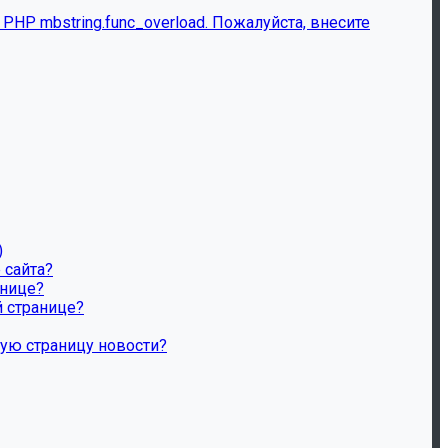
HP mbstring.func_overload. Пожалуйста, внесите
)
 сайта?
анице?
й странице?
ную страницу новости?