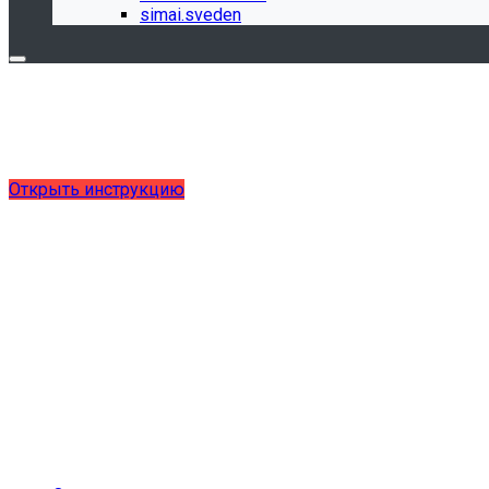
simai.sveden
Обновления в разделе "Сведения об 
Для готовых решений, использующих модуль SIMAI-SF4: С
выпущено обновление 1.15.0, согласно приказу № 1735 от
Открыть инструкцию