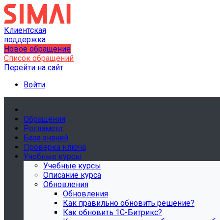
Клиентская
поддержка
Новое обращение
Список обращений
Перейти на сайт
Войти
Обращения
Регламент
База знаний
Проверка ключа
Учебные курсы
Учебные курсы
Описание курса
Обновления
Обновления
Как правильно обновить решение?
Как обновить 1С-Битрикс?