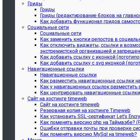
Гриды
Гриды
Гриды (редактирование блоков на главной
Как добавить функционал гридов самост
Социальные сети
Социальные сети
Как заменить кнопки репостов в социаль
Как отключить виджеты, ссылки и возмож
экстремистской организацией и запрещенно
Как добавить ссылку с иконкой (логотипом
Как добавить ссылку с svg иконкой (логот
Навигационные ссылки
Навигационные ссылки
Как разместить навигационные ссылки на
Как у навигационных ссылок разместить p
Как центрировать навигационные ссылки,
Сайт на хостинге timeweb
Сайт на хостинге timeweb
Резервная копия на хостинге Timeweb
Как установить SSL-сертификат Let's Encr
Как поменять версию php на Таймвэбе? (
Ошибки отправки почты при проверке си
Как поменять версию MySql на timeweb?