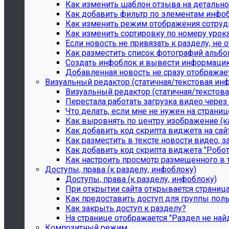
Как изменить шаблон отзыва на детально
Как добавить фильтр по элементам инфоб
Как изменить режим отображения сотруд
Как изменить сортировку по номеру урок
Если новость не привязать к разделу, не 
Как разместить список фотографий альб
Создать инфоблок и вывести информаци
Добавленная новость не сразу отображает
Визуальный редактор (статичная/текстовая ин
Визуальный редактор (статичная/текстов
Перестала работать загрузка видео через
Что делать, если мне не нужен на страни
Как выровнять по центру изображение (ка
Как добавить код скрипта виджета на сай
Как разместить в тексте новости видео, з
Как добавить код скрипта виджета "Робот
Как настроить просмотр размещенного в т
Доступы, права (к разделу, инфоблоку)
Доступы, права (к разделу, инфоблоку)
При открытии сайта открывается страниц
Как предоставить доступ для группы пол
Как закрыть доступ к разделу?
На странице отображается "Раздел не най
Композитный режим