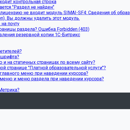
ходит контрольная строка
ется "Раздел не найден"
ицензию не входит модуль SIMAI-SF4: Сведения об образов
en). Вы должны удалить этот модуль.
 на почту
траницы раздела? Ошибка Forbidden (403)
вления резервной копии 1С-Битрикс
сетителей?
 шрифта?
 и на статичных страницах по всему сайту?
ной странице "Платной образовательной услуги"?
 главного меню при наведении курсора?
 меню и меню раздела при наведении курсора?
.Метрика?