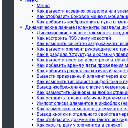
Меню
Меню
Как вывести названия разделов или эле
Как отобразить боковое меню в мобильно
Как добавить изображения в пункты мен
Динамические данные (элементы, разделы инфо
Динамические данные (элементы, разделы
Как настроить RSS ленту новостей
Как изменить качество загружаемого изо
Как вывести элемент руководителя с так
Как в разделе "Структура и органы упра
Как вывести текст во всю строку в .defaul
Как добавить время у даты проведения м
Как добавить раздел аналогичный раздел
Вывести привязанный элемент через вкл
Как изменить тип свойств инфоблока и па
Вывод изображения в списке элементов д
Как разместить баннеры на любой страни
Как оставить только табличный режим о
Импорт списка элементов в инфоблок (на
Как разместить компонент документов вн
Вывод кнопки и отдельного свойства чер
Как отобразить документы такого же вид
Как скрыть дату у элементов в списке?