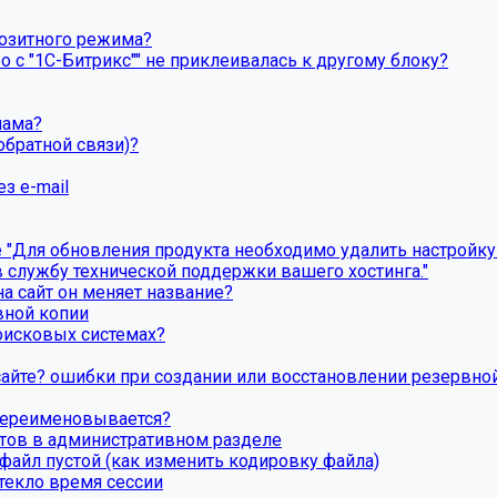
озитного режима?
о с "1С-Битрикс"" не приклеивалась к другому блоку?
пама?
обратной связи)?
з e-mail
Для обновления продукта необходимо удалить настройку P
 службу технической поддержки вашего хостинга."
на сайт он меняет название?
вной копии
поисковых системах?
 сайте? ошибки при создании или восстановлении резервно
 переименовывается?
тов в административном разделе
айл пустой (как изменить кодировку файла)
стекло время сессии