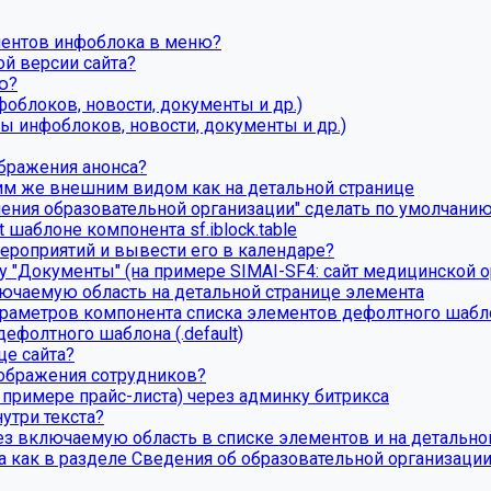
ментов инфоблока в меню?
й версии сайта?
ю?
блоков, новости, документы и др.)
 инфоблоков, новости, документы и др.)
бражения анонса?
им же внешним видом как на детальной странице
вления образовательной организации" сделать по умолчан
t шаблоне компонента sf.iblock.table
ероприятий и вывести его в календаре?
у "Документы" (на примере SIMAI-SF4: сайт медицинской о
ючаемую область на детальной странице элемента
раметров компонента списка элементов дефолтного шаблона
ефолтного шаблона (.default)
це сайта?
тображения сотрудников?
 примере прайс-листа) через админку битрикса
утри текста?
ез включаемую область в списке элементов и на детально
а как в разделе Сведения об образовательной организаци