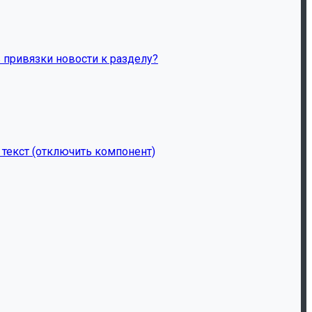
ь привязки новости к разделу?
 текст (отключить компонент)