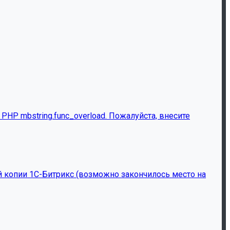
HP mbstring.func_overload. Пожалуйста, внесите
й копии 1С-Битрикс (возможно закончилось место на