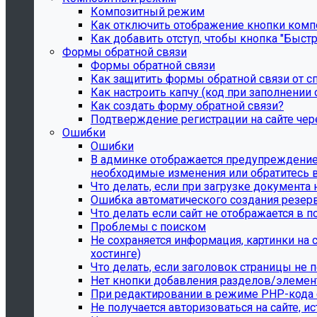
Композитный режим
Как отключить отображение кнопки комп
Как добавить отступ, чтобы кнопка "Быстр
Формы обратной связи
Формы обратной связи
Как защитить формы обратной связи от с
Как настроить капчу (код при заполнении 
Как создать форму обратной связи?
Подтверждение регистрации на сайте чере
Ошибки
Ошибки
В админке отображается предупреждение "
необходимые изменения или обратитесь в
Что делать, если при загрузке документа 
Ошибка автоматического создания резер
Что делать если сайт не отображается в 
Проблемы с поиском
Не сохраняется информация, картинки на
хостинге)
Что делать, если заголовок страницы не
Нет кнопки добавления разделов/элемен
При редактировании в режиме PHP-кода ф
Не получается авторизоваться на сайте, и