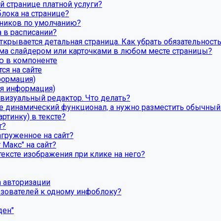
й странице платной услуги?
лока на странице?
ников по умолчанию?
а в расписании?
открывается детальная страница. Как убрать обязательност
ома слайдером или карточками в любом месте страницы?
ю в компоненте
ся на сайте
формация)
ая информация)
 визуальный редактор. Что делать?
це динамический функционал, а нужно разместить обычный
ртинку) в тексте?
т?
агруженное на сайт?
 Макс" на сайт?
ексте изображения при клике на него?
а авторизации
ьзователей к одному инфоблоку?
ден"