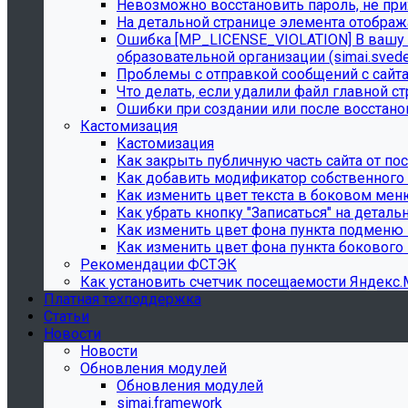
Невозможно восстановить пароль, не при
На детальной странице элемента отобража
Ошибка [MP_LICENSE_VIOLATION] В вашу л
образовательной организации (simai.sved
Проблемы с отправкой сообщений с сайта
Что делать, если удалили файл главной с
Ошибки при создании или после восстано
Кастомизация
Кастомизация
Как закрыть публичную часть сайта от по
Как добавить модификатор собственного
Как изменить цвет текста в боковом меню
Как убрать кнопку "Записаться" на деталь
Как изменить цвет фона пункта подменю
Как изменить цвет фона пункта бокового
Рекомендации ФСТЭК
Как установить счетчик посещаемости Яндекс
Платная техподдержка
Статьи
Новости
Новости
Обновления модулей
Обновления модулей
simai.framework