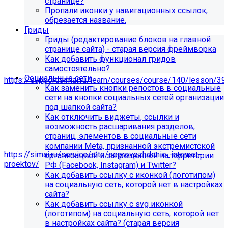
странице?
Пропали иконки у навигационных ссылок,
обрезается название.
Гриды
Гриды (редактирование блоков на главной
странице сайта) - старая версия фреймворка
Как добавить функционал гридов
самостоятельно?
Мы подготовили чек-лист администратора сайта:
Социальные сети
https://support.simai.ru/learn/courses/course/140/lesson/39
Как заменить кнопки репостов в социальные
сети на кнопки социальных сетей организации
Рекомендуем придерживаться регламента выполнения
под шапкой сайта?
этих работ — это помогает поддерживать сайт в
Как отключить виджеты, ссылки и
стабильном и безопасном состоянии.
возможность расшаривания разделов,
Если у вас нет технических специалистов, вы можете
страниц, элементов в социальные сети
передать сайт на техническую поддержку нам:
компании Meta, признанной экстремистской
https://simai.ru/service/site/soprovozhdenie_internet-
организацией и запрещенной на территории
proektov/
РФ (Facebook, Instagram) и Twitter?
Как добавить ссылку с иконкой (логотипом)
Это выгодно, потому что вы получаете команду
на социальную сеть, которой нет в настройках
экспертов вместо одного сотрудника: мы берём на себя
сайта?
регулярные обновления и контроль работоспособности,
Как добавить ссылку с svg иконкой
быстрее реагируем на сбои, снижаем риски простоев и
(логотипом) на социальную сеть, которой нет
уязвимостей, а вам не нужно тратить время и бюджет на
в настройках сайта? (старая версия