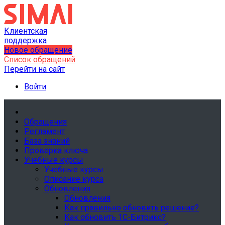
Клиентская
поддержка
Новое обращение
Список обращений
Перейти на сайт
Войти
Обращения
Регламент
База знаний
Проверка ключа
Учебные курсы
Учебные курсы
Описание курса
Обновления
Обновления
Как правильно обновить решение?
Как обновить 1С-Битрикс?