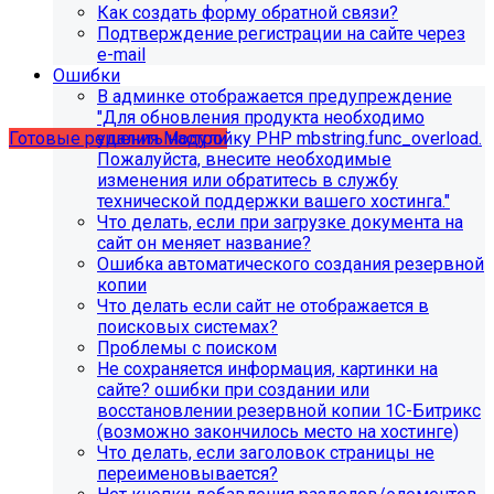
Как создать форму обратной связи?
Подтверждение регистрации на сайте через
Учебные курсы
e-mail
Ошибки
В админке отображается предупреждение
по работе с готовыми решениями и модулями
"Для обновления продукта необходимо
размещены в разделе "Учебные курсы"
удалить настройку PHP mbstring.func_overload.
Готовые решения
Модули
Пожалуйста, внесите необходимые
изменения или обратитесь в службу
технической поддержки вашего хостинга."
Что делать, если при загрузке документа на
сайт он меняет название?
Ошибка автоматического создания резервной
копии
Что делать если сайт не отображается в
поисковых системах?
Проблемы с поиском
Не сохраняется информация, картинки на
сайте? ошибки при создании или
восстановлении резервной копии 1С-Битрикс
(возможно закончилось место на хостинге)
Инструкция по удалению ссылок на
Что делать, если заголовок страницы не
переименовывается?
социальные сети