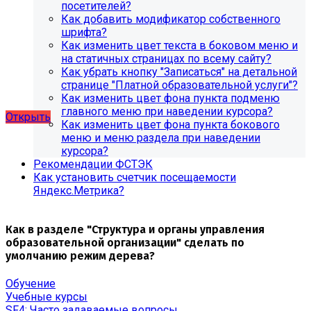
посетителей?
SIMAI: Сайт компании, SIMAI: Сайт конференции, SIMAI:
Как добавить модификатор собственного
Сайт медицинской организации, SIMAI: Сайт
шрифта?
музыкальной школы, SIMAI: Сайт РЖД медицина, SIMAI:
Как изменить цвет текста в боковом меню и
Сайт санатория, SIMAI: Сайт сельского поселения, SIMAI:
на статичных страницах по всему сайту?
Сайт совета муниципальных образований, SIMAI: Сайт
Как убрать кнопку "Записаться" на детальной
спортивной школы, SIMAI: Сайт управления делами,
странице "Платной образовательной услуги"?
SIMAI: Сайт учебного центра, SIMAI: Сайт
Как изменить цвет фона пункта подменю
художественной школы, SIMAI: Сайт школы
главного меню при наведении курсора?
Открыть
Как изменить цвет фона пункта бокового
меню и меню раздела при наведении
курсора?
Рекомендации ФСТЭК
Как установить счетчик посещаемости
Яндекс.Метрика?
Как в разделе "Структура и органы управления
образовательной организации" сделать по
умолчанию режим дерева?
Обучение
Учебные курсы
SF4: Часто задаваемые вопросы