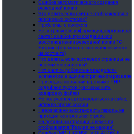
Ошибка автоматического создания
резервной копии
Что делать если сайт не отображается в
поисковых системах?
Проблемы с поиском
Не сохраняется информация, картинки на
сайте? ошибки при создании или
восстановлении резервной копии 1С-
Битрикс (возможно закончилось место
на хостинге)
Что делать, если заголовок страницы не
переименовывается?
Нет кнопки добавления разделов/
элементов в административном разделе
При редактировании в режиме PHP-
кода файл пустой (как изменить
кодировку файла)
Не получается авторизоваться на сайте,
истекло время сессии
Невозможно восстановить пароль, не
приходит контрольная строка
На детальной странице элемента
отображается "Раздел не найден"
Ошибка [MP_LICENSE_VIOLATION] В