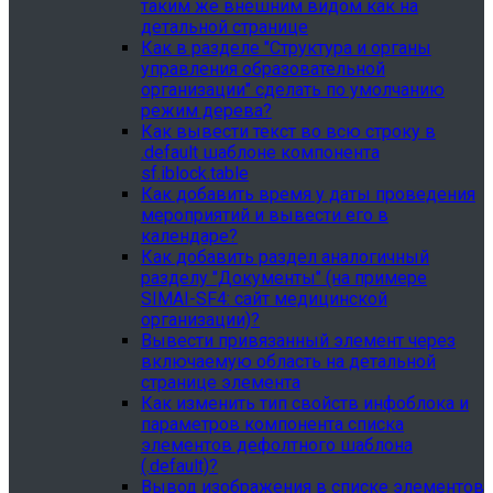
таким же внешним видом как на
детальной странице
Как в разделе "Структура и органы
управления образовательной
организации" сделать по умолчанию
режим дерева?
Как вывести текст во всю строку в
.default шаблоне компонента
sf.iblock.table
Как добавить время у даты проведения
мероприятий и вывести его в
календаре?
Как добавить раздел аналогичный
разделу "Документы" (на примере
SIMAI-SF4: сайт медицинской
организации)?
Вывести привязанный элемент через
включаемую область на детальной
странице элемента
Как изменить тип свойств инфоблока и
параметров компонента списка
элементов дефолтного шаблона
(.default)?
Вывод изображения в списке элементов