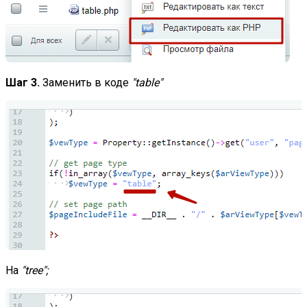
Шаг 3.
Заменить в коде
"table"
На
"tree";