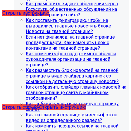
разделе "Педагогический состав"
Как разместить виджет обращений через
можно разместить документ и скрыть таблицы.
Госуслуги, общественных обсуждений на
Открыть инструкцию
главной странице сайта?
Как поставить фильтрацию, чтобы не
выводились главные новости в блоке
Новости на главной странице?
Если нет филиалов, на главной странице
пропадает карта. Как изменить блок с
контактами на главной странице?
Как изменить фон содержимого области
руководителя организации на главной
С 01.02.2026
будет ограничена поддержка продуктов на
странице?
PHP версии ниже 8.2.
Рекомендуемая версия PHP - 8.4
Как разместить блок новостей на главной
и выше
.
странице в виде слайдера картинок со
ссылкой на детальную страницу новости?
С 01.09.2026
будет ограничена поддержка продуктов на
Как отобразить слайдер главных новостей на
MySql версии ниже 8.0.0.
Рекомендуемая версия MySql
главной странице сайта в мобильном
- 8.4.0 и выше.
отображении?
Как добавить услуги на главную страницу
Открыть статью
Открыть инструкцию
сайта?
Как на главной странице вывести фото и
видео из определенного раздела?
Как изменить порядок ссылок на главной