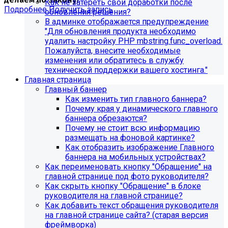
Как не затереть свои доработки после
Подробнее
Получить запись
обновления решения?
В админке отображается предупреждение
"Для обновления продукта необходимо
удалить настройку PHP mbstring.func_overload.
Пожалуйста, внесите необходимые
изменения или обратитесь в службу
технической поддержки вашего хостинга."
Главная страница
Главный баннер
Как изменить тип главного баннера?
Почему края у динамического главного
баннера обрезаются?
Почему не стоит всю информацию
размещать на фоновой картинке?
Как отобразить изображение Главного
Обновления в разделе
баннера на мобильных устройствах?
Как переименовать кнопку "Обращение" на
"Педагогический состав"
главной странице под фото руководителя?
Как скрыть кнопку "Обращение" в блоке
Для готовых решений, использующих модуль SIMAI-
руководителя на главной странице?
SF4: Сведения об образовательной организации
Как добавить текст обращения руководителя
(simai.sveden)
на главной странице сайта? (старая версия
выпущено обновление 1.14.11, согласно которому в
фреймворка)