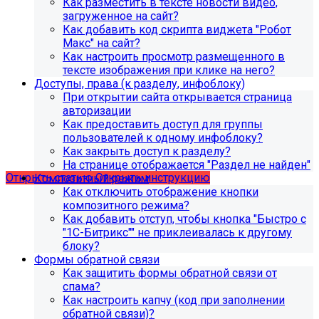
Как разместить в тексте новости видео,
загруженное на сайт?
Как добавить код скрипта виджета "Робот
Макс" на сайт?
Как настроить просмотр размещенного в
тексте изображения при клике на него?
Доступы, права (к разделу, инфоблоку)
С 1 февраля 2023 года ограничена
При открытии сайта открывается страница
поддержка продуктов 1С-Битрикс на
авторизации
PHP версии ниже 8.0. Рекомендуемая
Как предоставить доступ для группы
пользователей к одному инфоблоку?
версия PHP - 8.1 и выше
Как закрыть доступ к разделу?
На странице отображается "Раздел не найден"
Открыть статью
Открыть инструкцию
Композитный режим
Как отключить отображение кнопки
композитного режима?
Как добавить отступ, чтобы кнопка "Быстро с
"1С-Битрикс"" не приклеивалась к другому
блоку?
Формы обратной связи
Как защитить формы обратной связи от
спама?
Как настроить капчу (код при заполнении
обратной связи)?