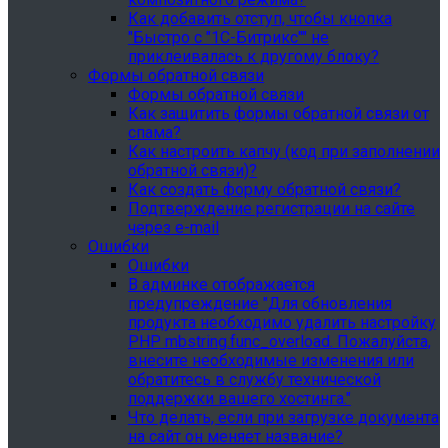
Как добавить отступ, чтобы кнопка
"Быстро с "1С-Битрикс"" не
приклеивалась к другому блоку?
Формы обратной связи
Формы обратной связи
Как защитить формы обратной связи от
спама?
Как настроить капчу (код при заполнении
обратной связи)?
Как создать форму обратной связи?
Подтверждение регистрации на сайте
через e-mail
Ошибки
Ошибки
В админке отображается
предупреждение "Для обновления
продукта необходимо удалить настройку
PHP mbstring.func_overload. Пожалуйста,
внесите необходимые изменения или
обратитесь в службу технической
поддержки вашего хостинга."
Что делать, если при загрузке документа
на сайт он меняет название?