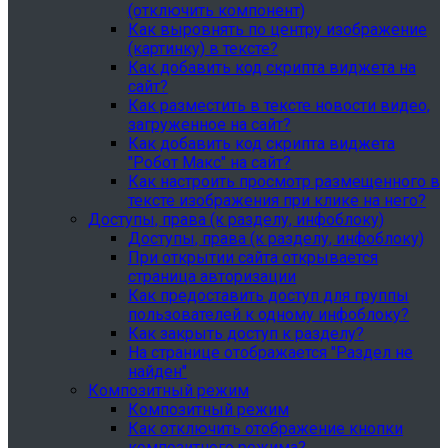
(отключить компонент)
Как выровнять по центру изображение
(картинку) в тексте?
Как добавить код скрипта виджета на
сайт?
Как разместить в тексте новости видео,
загруженное на сайт?
Как добавить код скрипта виджета
"Робот Макс" на сайт?
Как настроить просмотр размещенного в
тексте изображения при клике на него?
Доступы, права (к разделу, инфоблоку)
Доступы, права (к разделу, инфоблоку)
При открытии сайта открывается
страница авторизации
Как предоставить доступ для группы
пользователей к одному инфоблоку?
Как закрыть доступ к разделу?
На странице отображается "Раздел не
найден"
Композитный режим
Композитный режим
Как отключить отображение кнопки
композитного режима?