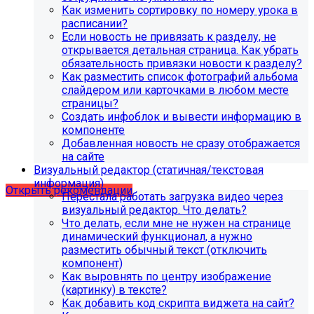
Как изменить сортировку по номеру урока в
расписании?
Если новость не привязать к разделу, не
открывается детальная страница. Как убрать
обязательность привязки новости к разделу?
Как разместить список фотографий альбома
слайдером или карточками в любом месте
страницы?
Создать инфоблок и вывести информацию в
компоненте
Рекомендации по безопасности
Добавленная новость не сразу отображается
на сайте
сайта
Визуальный редактор (статичная/текстовая
информация)
Открыть рекомендации
Перестала работать загрузка видео через
визуальный редактор. Что делать?
Что делать, если мне не нужен на странице
динамический функционал, а нужно
разместить обычный текст (отключить
компонент)
Как выровнять по центру изображение
(картинку) в тексте?
Как добавить код скрипта виджета на сайт?