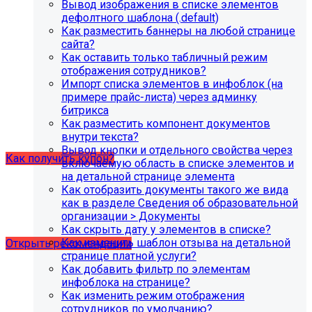
Вывод изображения в списке элементов
В связи с новыми требованиями Приказа 1493
дефолтного шаблона (.default)
Рособнадзора нами были внесены изменения в
Как разместить баннеры на любой странице
поставку готовых решений для образовательных
сайта?
организаций.
Как оставить только табличный режим
отображения сотрудников?
Теперь в сборку готовых решений для образовательных
Импорт списка элементов в инфоблок (на
организаций входит модуль SIMAI-SF4: Сведения об
примере прайс-листа) через админку
образовательной организации (simai.sveden). Для
битрикса
корректной работы модуля необходимо активировать
Как разместить компонент документов
купон на него.
внутри текста?
Вывод кнопки и отдельного свойства через
Как получить купон?
включаемую область в списке элементов и
на детальной странице элемента
Как отобразить документы такого же вида
Что делать, если на хостинге не
как в разделе Сведения об образовательной
хватает места?
организации > Документы
Как скрыть дату у элементов в списке?
Как изменить шаблон отзыва на детальной
Открыть рекомендации
странице платной услуги?
Как добавить фильтр по элементам
инфоблока на странице?
Как изменить режим отображения
сотрудников по умолчанию?