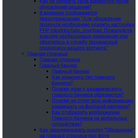
Как не затереть свои доработки после
обновления решения?
В админке отображается
предупреждение "Для обновления
продукта необходимо удалить настройку
PHP mbstring.func_overload. Пожалуйста,
внесите необходимые изменения или
обратитесь в службу технической
поддержки вашего хостинга."
Главная страница
Главная страница
Главный баннер
Главный баннер
Как изменить тип главного
баннера?
Почему края у динамического
главного баннера обрезаются?
Почему не стоит всю информацию
размещать на фоновой картинке?
Как отобразить изображение
Главного баннера на мобильных
устройствах?
Как переименовать кнопку "Обращение"
на главной странице под фото