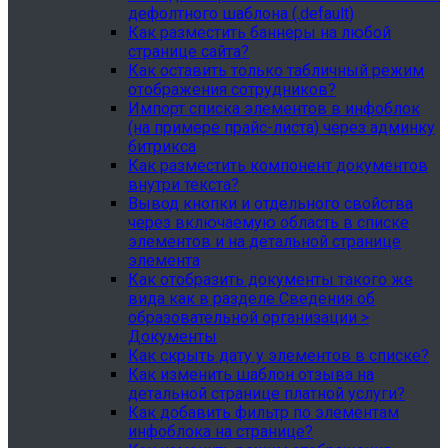
дефолтного шаблона (.default)
Как разместить баннеры на любой
странице сайта?
Как оставить только табличный режим
отображения сотрудников?
Импорт списка элементов в инфоблок
(на примере прайс-листа) через админку
битрикса
Как разместить компонент документов
внутри текста?
Вывод кнопки и отдельного свойства
через включаемую область в списке
элементов и на детальной странице
элемента
Как отобразить документы такого же
вида как в разделе Сведения об
образовательной организации >
Документы
Как скрыть дату у элементов в списке?
Как изменить шаблон отзыва на
детальной странице платной услуги?
Как добавить фильтр по элементам
инфоблока на странице?