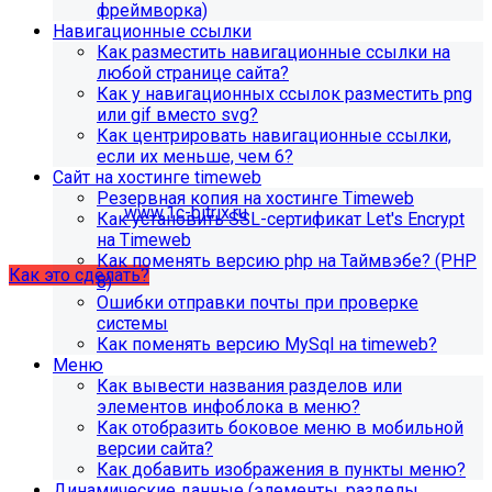
поиск, обучение и удержание специалистов.
фреймворка)
Навигационные ссылки
Как разместить навигационные ссылки на
Проверьте адрес сервера
любой странице сайта?
Как у навигационных ссылок разместить png
обновлений!
или gif вместо svg?
Как центрировать навигационные ссылки,
Из-за неправильного адреса обновлений может
если их меньше, чем 6?
некорректно отображаться срок действия лицензии.
Сайт на хостинге timeweb
Убедитесь, что в настройках «Главного модуля»
Резервная копия на хостинге Timeweb
указан адрес:
www.1c-bitrix.ru
.
Как установить SSL-сертификат Let's Encrypt
Затем запустите обновление через «Систему
на Timeweb
обновлений».
Как поменять версию php на Таймвэбе? (PHP
Как это сделать?
8)
Ошибки отправки почты при проверке
системы
Как поменять версию MySql на timeweb?
Меню
Как вывести названия разделов или
элементов инфоблока в меню?
Как отобразить боковое меню в мобильной
версии сайта?
Как добавить изображения в пункты меню?
Как добавить раздел "Сведения об
Динамические данные (элементы, разделы