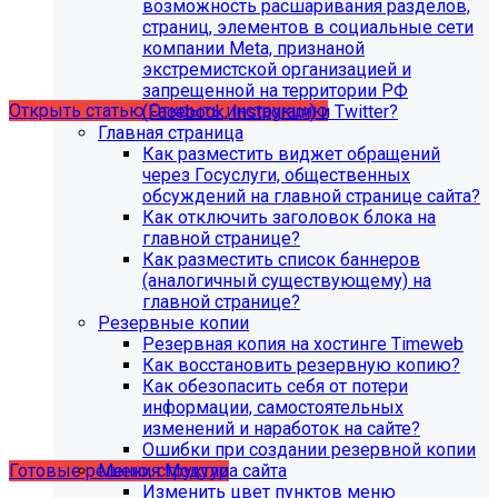
поддержка продуктов 1С-Битрикс на
возможность расшаривания разделов,
PHP версии ниже 8.0. Рекомендуемая
страниц, элементов в социальные сети
компании Meta, признаной
версия PHP - 8.1 и выше
экстремистской организацией и
запрещенной на территории РФ
Открыть статью
Открыть инструкцию
(Facebook, Instagram) и Twitter?
Главная страница
Как разместить виджет обращений
через Госуслуги, общественных
обсуждений на главной странице сайта?
Как отключить заголовок блока на
главной странице?
Как разместить список баннеров
(аналогичный существующему) на
главной странице?
Резервные копии
Резервная копия на хостинге Timeweb
Как восстановить резервную копию?
Учебные курсы
Как обезопасить себя от потери
информации, самостоятельных
изменений и наработок на сайте?
по работе с готовыми решениями и модулями
Ошибки при создании резервной копии
размещены в разделе "Учебные курсы"
Меню, структура сайта
Готовые решения
Модули
Изменить цвет пунктов меню