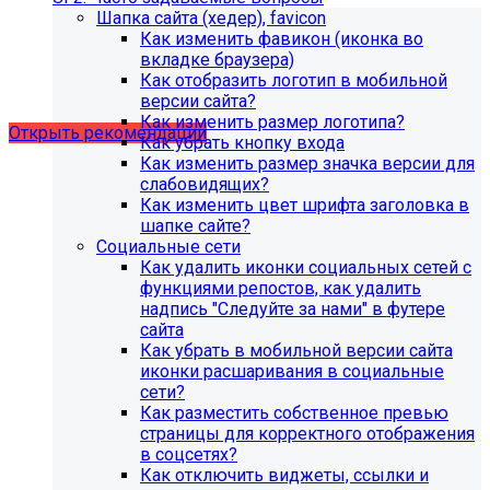
Шапка сайта (хедер), favicon
Как изменить фавикон (иконка во
Рекомендации по безопасности
вкладке браузера)
Как отобразить логотип в мобильной
сайта
версии сайта?
Как изменить размер логотипа?
Открыть рекомендации
Как убрать кнопку входа
Как изменить размер значка версии для
слабовидящих?
Как изменить цвет шрифта заголовка в
шапке сайте?
Социальные сети
Как удалить иконки социальных сетей с
функциями репостов, как удалить
надпись "Следуйте за нами" в футере
сайта
Как убрать в мобильной версии сайта
иконки расшаривания в социальные
сети?
Как разместить собственное превью
страницы для корректного отображения
в соцсетях?
С 1 февраля 2023 года ограничена
Как отключить виджеты, ссылки и