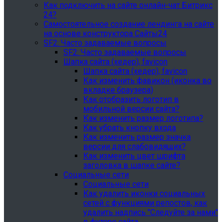
Как подключить на сайте онлайн-чат Битрикс
24?
Самостоятельное создание лендинга на сайте
на основе конструктора Сайты24
SF2: Часто задаваемые вопросы
SF2: Часто задаваемые вопросы
Шапка сайта (хедер), favicon
Шапка сайта (хедер), favicon
Как изменить фавикон (иконка во
вкладке браузера)
Как отобразить логотип в
мобильной версии сайта?
Как изменить размер логотипа?
Как убрать кнопку входа
Как изменить размер значка
версии для слабовидящих?
Как изменить цвет шрифта
заголовка в шапке сайте?
Социальные сети
Социальные сети
Как удалить иконки социальных
сетей с функциями репостов, как
удалить надпись "Следуйте за нами"
в футере сайта