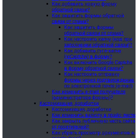
Как добавить новую форму
обратной связи?
Как защитить формы обратной
связи от спама?
Как защитить формы
обратной связи от спама?
Как настроить капчу (код при
заполнении обратной связи)?
Как добавить гугл-капчу
(reCaptcha) в форму?
Как включить Google Captcha
в форму обратной связи?
Как настроить отправку
формы через подтверждение
по электронной почте (e-mail)
Как изменить e-mail получателя
(администратора формы)?
Кастомизация, доработки
Кастомизация, доработки
Как изменить валюту в прайс-листе
Как закрыть публичную часть сайта
от посетителей?
Как убрать просмотр документов в