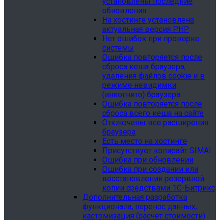
установлены последние
обновления
На хостинге установлена
актуальная версия PHP
Нет ошибок при проверке
системы
Ошибка повторяется после
сброса кеша браузера,
удаления файлов cookie и в
режиме невидимки
(инкогнито) браузера
Ошибка повторяется после
сброса всего кеша на сайте
Отключены все расширения
браузера
Есть место на хостинге
Присутствует копирайт SIMAI
Ошибка при обновлении
Ошибка при создании или
восстановлении резервной
копии средствами 1С-Битрикс
Дополнительная разработка
функционала, перенос данных,
кастомизация (расчет стоимости)