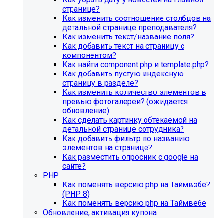
странице?
Как изменить соотношение столбцов на
детальной странице преподавателя?
Как изменить текст/название поля?
Как добавить текст на страницу с
компонентом?
Как найти component.php и template.php?
Как добавить пустую индексную
страницу в разделе?
Как изменить количество элементов в
превью фотогалереи? (ожидается
обновление)
Как сделать картинку обтекаемой на
детальной странице сотрудника?
Как добавить фильтр по названию
элементов на странице?
Как разместить опросник с google на
сайте?
PHP
Как поменять версию php на Таймвэбе?
(PHP 8)
Как поменять версию php на Таймвебе
Обновление, активация купона