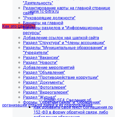
некорректно отображаться срок действия лицензии.
"Деятельность"
Убедитесь, что в настройках «Главного модуля»
Редактирование карты на главной странице
указан адрес:
www.1c-bitrix.ru
.
сайта
Затем запустите обновление через «Систему
"Руководящие должности"
обновлений».
Баннеры на главной
Как это сделать?
Баннеры разделов и "Информационные
ресурсы"
Добавление ссылок над шапкой сайта
Раздел "Структура" и "Члены ассоциации"
Разделы "Муниципальные образования" и
"Учредители"
Раздел "Вакансии"
Раздел "Новости"
Добавление мероприятий
Раздел "Объявления"
Как добавить раздел "Сведения об
Раздел "Противодействие коррупции"
организации отдыха детей и их
Раздел "Документы"
Раздел "Фотогалерея"
оздоровления"?
Раздел "Видеогалерея"
Раздел "Журнал"
Приобретите модуль
SIMAI-SF4: Сведения об
Формы "Обратная связь" и "Обращения"
организации отдыха детей и их оздоровления
Как добавить свой текст Соглашения по
152-ФЗ в форму обратной связи, либо
Для приобретения модуля необходимо обратиться в