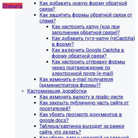
Как добавить новую форму обратной
Открыть
связи?
Как защитить формы обратной связи от
спама?
Как настроить капчу (код при
заполнении обратной связи)?
Как добавить гугл-капчу (reCaptcha)
в форму?
Как включить Google Captcha в
форму обратной связи?
Как настроить отправку формы
через подтверждение по
электронной почте (e-mail)
Как изменить e-mail получателя
(администратора формы)?
Кастомизация, доработки
Как изменить валюту в прайс-листе
Как закрыть публичную часть сайта от
посетителей?
Как убрать просмотр документов в
google.docs?
Таблица/картинка выходит за рамки
сайта, что делать?
Как убрать дату у новостей на главной