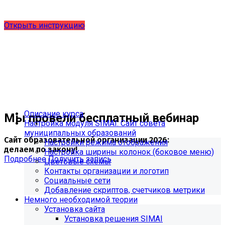
от 27.08.2024 и методическим рекомендациям 2025 года,
версия 9.0.0
Открыть инструкцию
Описание курса
Мы провели бесплатный вебинар
Настройка модуля SIMAI: Сайт совета
муниципальных образований
Сайт образовательной организации 2026:
Настройки режима отображения
делаем по закону!
Настройка ширины колонок (боковое меню)
Подробнее
Получить запись
Цветовые схемы
Контакты организации и логотип
Социальные сети
Добавление скриптов, счетчиков метрики
Немного необходимой теории
Установка сайта
Установка решения SIMAI