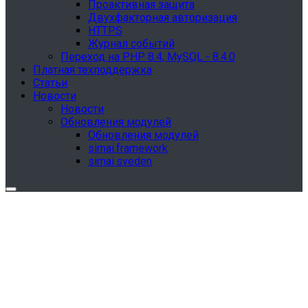
Проактивная защита
Двухфакторная авторизация
HTTPS
Журнал событий
Переход на PHP 8.4, MySQL - 8.4.0
Платная техподдержка
Статьи
Новости
Новости
Обновления модулей
Обновления модулей
simai.framework
simai.sveden
Обновления в разделе "Сведения об
образовательной организации"
Для готовых решений, использующих модуль SIMAI-
SF4: Сведения об образовательной организации
(simai.sveden)
выпущено обновление 1.15.0, согласно приказу № 1735