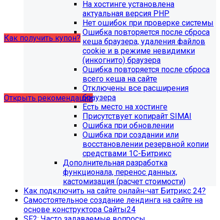
образовательной организации (simai.sveden). Для
На хостинге установлена
корректной работы модуля необходимо активировать
актуальная версия PHP
купон на него.
Нет ошибок при проверке системы
Ошибка повторяется после сброса
Как получить купон?
кеша браузера, удаления файлов
cookie и в режиме невидимки
(инкогнито) браузера
Что делать, если на хостинге не
Ошибка повторяется после сброса
хватает места?
всего кеша на сайте
Отключены все расширения
браузера
Открыть рекомендации
Есть место на хостинге
Присутствует копирайт SIMAI
Ошибка при обновлении
Ошибка при создании или
восстановлении резервной копии
средствами 1С-Битрикс
Дополнительная разработка
функционала, перенос данных,
кастомизация (расчет стоимости)
Как подключить на сайте онлайн-чат Битрикс 24?
Самостоятельное создание лендинга на сайте на
основе конструктора Сайты24
SF2: Часто задаваемые вопросы