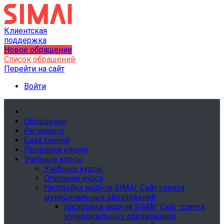
Клиентская
поддержка
Новое обращение
Список обращений
Перейти на сайт
Войти
Обращения
Регламент
База знаний
Проверка ключа
Учебные курсы
Учебные курсы
Описание курса
Настройка модуля SIMAI: Сайт совета
муниципальных образований
Настройка модуля SIMAI: Сайт совета
муниципальных образований