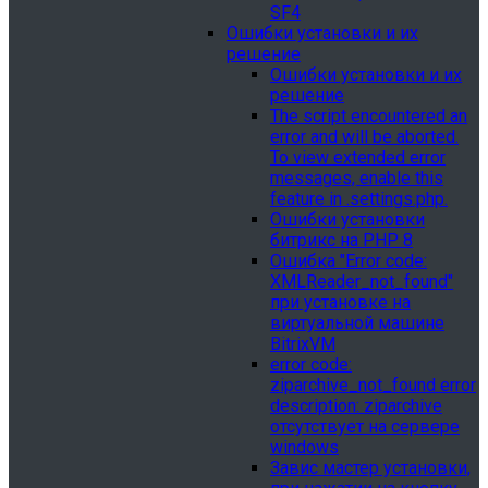
SF4
Ошибки установки и их
решение
Ошибки установки и их
решение
The script encountered an
error and will be aborted.
To view extended error
messages, enable this
feature in .settings.php.
Ошибки установки
битрикс на PHP 8
Ошибка "Error сode:
XMLReader_not_found"
при установке на
виртуальной машине
BitrixVM
error сode:
ziparchive_not_found error
description: ziparchive
отсутствует на сервере
windows
Завис мастер установки,