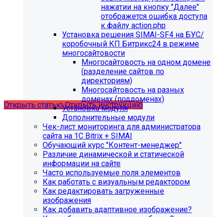
нажатии на кнопку "Далее"
отображется ошибка доступа
к файлу action.php
С 01.02.2026
будет ограничена поддержка продуктов на
Установка решения SIMAI-SF4 на БУС/
PHP версии ниже 8.2.
Рекомендуемая версия PHP - 8.4
коробочный КП Битрикс24 в режиме
и выше
.
многосайтовости
Многосайтовость на одном домене
С 01.09.2026
будет ограничена поддержка продуктов на
(разделение сайтов по
MySql версии ниже 8.0.0.
Рекомендуемая версия MySql
директориям)
- 8.4.0 и выше.
Многосайтовость на разных
доменах (поддоменах)
Открыть статью
Открыть инструкцию
Установка модуля
Дополнительные модули
Чек-лист мониторинга для администратора
сайта на 1С Bitrix + SIMAI
Обучающий курс "Контент-менеджер"
Различие динамической и статической
информации на сайте
Часто используемые поля элементов
Как работать с визуальным редактором
Как редактировать загруженные
изображения
Как добавить адаптивное изображение?
Мы подготовили чек-лист администратора сайта: