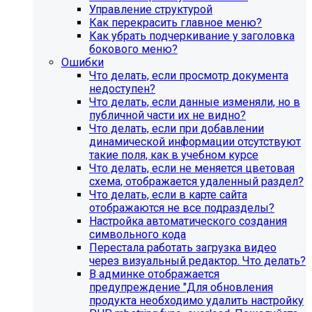
Управление структурой
Как перекрасить главное меню?
Как убрать подчеркивание у заголовка
бокового меню?
Ошибки
Что делать, если просмотр документа
недоступен?
Что делать, если данные изменяли, но в
публичной части их не видно?
Что делать, если при добавлении
динамической информации отсутствуют
такие поля, как в учебном курсе
Что делать, если не меняется цветовая
Инструкция по удалению ссылок на
схема, отображается удаленный раздел?
Что делать, если в карте сайта
социальные сети
отображаются не все подразделы?
Настройка автоматического создания
Для готовых решений на SIMAI-SF4:
символьного кода
Перестала работать загрузка видео
SIMAI-SF4: Сайт библиотеки, SIMAI-SF4: Сайт
через визуальный редактор. Что делать?
благотворительного фонда, SIMAI-SF4: Сайт города,
В админке отображается
SIMAI-SF4: Сайт государственной организации, SIMAI-
предупреждение "Для обновления
SF4: Сайт дворца культуры, SIMAI-SF4: Сайт детского
продукта необходимо удалить настройку