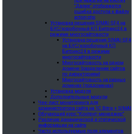
при нажатии на кнопку
"Далее" отображется
ошибка доступа к файлу
action.php
Установка решения SIMAI-SF4 на
БУС/коробочный КП Битрикс24 в
режиме многосайтовости
Установка решения SIMAI-SF4
на БУС/коробочный КП
Битрикс24 в режиме
многосайтовости
Многосайтовость на одном
домене (разделение сайтов
по директориям)
Многосайтовость на разных
доменах (поддоменах)
Установка модуля
Дополнительные модули
Чек-лист мониторинга для
администратора сайта на 1С Bitrix + SIMAI
Обучающий курс "Контент-менеджер"
Различие динамической и статической
информации на сайте
Часто используемые поля элементов