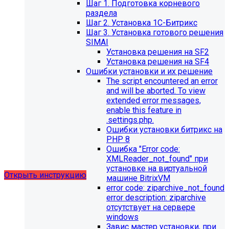
Шаг 1. Подготовка корневого
раздела
Шаг 2. Установка 1С-Битрикс
Шаг 3. Установка готового решения
SIMAI
Установка решения на SF2
Установка решения на SF4
Ошибки установки и их решение
Обновления в разделе
The script encountered an error
and will be aborted. To view
"Педагогический состав"
extended error messages,
enable this feature in
Для готовых решений, использующих модуль SIMAI-
.settings.php.
SF4: Сведения об образовательной организации
Ошибки установки битрикс на
(simai.sveden)
PHP 8
выпущено обновление 1.14.11, согласно которому в
Ошибка "Error сode:
разделе "Педагогический состав"
XMLReader_not_found" при
можно разместить документ и скрыть таблицы.
установке на виртуальной
Открыть инструкцию
машине BitrixVM
error сode: ziparchive_not_found
error description: ziparchive
отсутствует на сервере
windows
Завис мастер установки, при