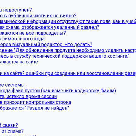
а недоступен?
о в публичной части их не видно?
намической информации отсутствуют такие поля, как в уче
вая схема, отображается удаленный раздел?
бражаются не все подразделы?
я символьного кода
через визуальный редактор. Что делать?
ние "Для обновления продукта необходимо удалить настро
есь в службу технической поддержки вашего хостинга."
ажается на сайте
ки на сайте? ошибки при создании или восстановлении рез
ке системы
ода файл пустой (как изменить кодировку файла)
те, истекло время сессии
е приходит контрольная строка
бражается "Раздел не найден"
 связи?
 от спама?