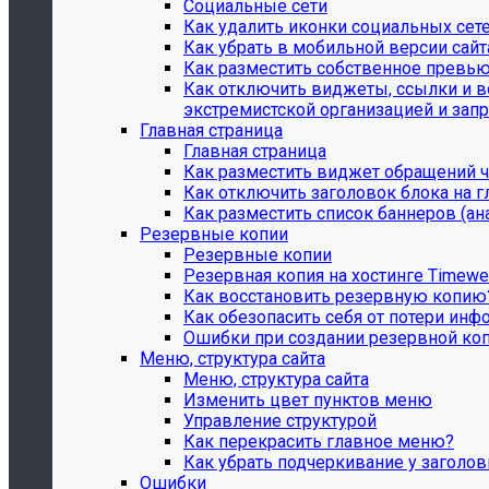
Социальные сети
Как удалить иконки социальных сете
Как убрать в мобильной версии сай
Как разместить собственное превью
Как отключить виджеты, ссылки и в
экстремистской организацией и запре
Главная страница
Главная страница
Как разместить виджет обращений ч
Как отключить заголовок блока на г
Как разместить список баннеров (а
Резервные копии
Резервные копии
Резервная копия на хостинге Timew
Как восстановить резервную копию
Как обезопасить себя от потери инф
Ошибки при создании резервной ко
Меню, структура сайта
Меню, структура сайта
Изменить цвет пунктов меню
Управление структурой
Как перекрасить главное меню?
Как убрать подчеркивание у заголо
Ошибки