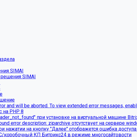
аздела
ения SIMAI
о решения SIMAI
2
4
е
ешение
ror and will be aborted. To view extended error messages, enable 
с на PHP 8
ader_not_found" при установке на виртуальной машине Bitr
found error description: ziparchive отсутствует на сервере win
ри нажатии на кнопку "Далее" отображется ошибка доступа 
УС/коробочный КП Битрикс24 в режиме многосайтовости