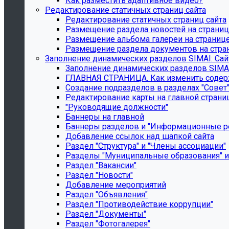
Как разместить адаптивное видео?
Редактирование статичных страниц сайта
Редактирование статичных страниц сайта
Размещение раздела новостей на страни
Размещение альбома галереи на страниц
Размещение раздела документов на стра
Заполнение динамических разделов SIMAI: Са
Заполнение динамических разделов SIMAI
ГЛАВНАЯ СТРАНИЦА. Как изменить содерж
Создание подразделов в разделах "Совет"
Редактирование карты на главной страни
"Руководящие должности"
Баннеры на главной
Баннеры разделов и "Информационные р
Добавление ссылок над шапкой сайта
Раздел "Структура" и "Члены ассоциации"
Разделы "Муниципальные образования" и
Раздел "Вакансии"
Раздел "Новости"
Добавление мероприятий
Раздел "Объявления"
Раздел "Противодействие коррупции"
Раздел "Документы"
Раздел "Фотогалерея"