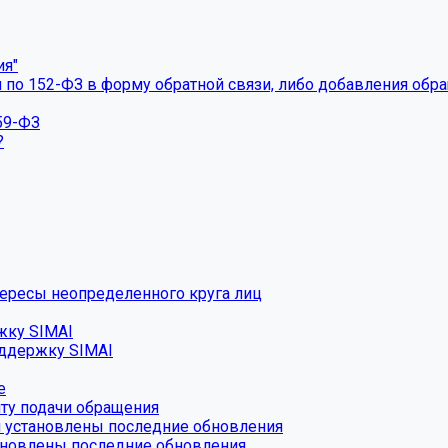
ия"
я по 152-ФЗ в форму обратной связи, либо добавления обр
59-ФЗ
?
тересы неопределенного круга лиц
жку SIMAI
оддержку SIMAI
е
нту подачи обращения
и установлены последние обновления
ановлены последние обновления