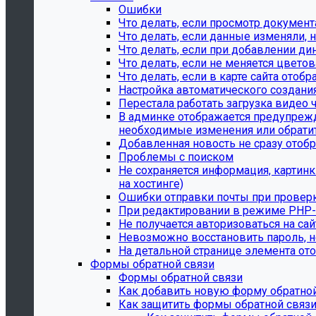
Ошибки
Что делать, если просмотр документ
Что делать, если данные изменяли, н
Что делать, если при добавлении ди
Что делать, если не меняется цвето
Что делать, если в карте сайта ото
Настройка автоматического создани
Перестала работать загрузка видео 
В админке отображается предупрежде
необходимые изменения или обратит
Добавленная новость не сразу отобр
Проблемы с поиском
Не сохраняется информация, картин
на хостинге)
Ошибки отправки почты при провер
При редактировании в режиме PHP-к
Не получается авторизоваться на сай
Невозможно восстановить пароль, н
На детальной странице элемента ото
Формы обратной связи
Формы обратной связи
Как добавить новую форму обратной
Как защитить формы обратной связи