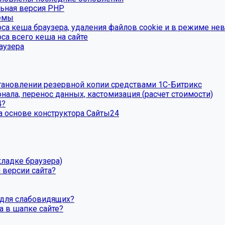
льная версия PHP
темы
са кеша браузера, удаления файлов cookie и в режиме нев
са всего кеша на сайте
аузера
тановлении резервной копии средствами 1С-Битрикс
ала, перенос данных, кастомизация (расчет стоимости)
4?
а основе конструктора Сайты24
кладке браузера)
 версии сайта?
 для слабовидящих?
а в шапке сайте?