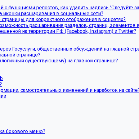
й с функциями репостов, как удалить надпись "Следуйте за
та иконки расшаривания в социальные сети?
 страницы для корректного отображения в соцсетях?
озможность расшаривания разделов, страниц, элементов в
щенной на территории РФ (Facebook, Instagram) и Twitter?
ерез Госуслуги, общественных обсуждений на главной стр
лавной странице?
налогичный существующему) на главной странице?
eb
?
ормации, самостоятельных изменений и наработок на сайте
пии
вка бокового меню?