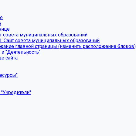
це
е
нице
йт совета муниципальных образований
: Сайт совета муниципальных образований
ание главной страницы (изменить расположение блоков)
 и "Деятельность"
це сайта
есурсы"
 "Учредители"