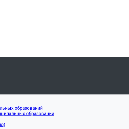
альных образований
ниципальных образований
ню)