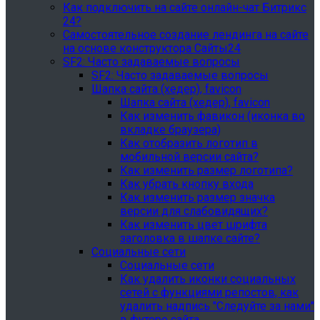
Как подключить на сайте онлайн-чат Битрикс
24?
Самостоятельное создание лендинга на сайте
на основе конструктора Сайты24
SF2: Часто задаваемые вопросы
SF2: Часто задаваемые вопросы
Шапка сайта (хедер), favicon
Шапка сайта (хедер), favicon
Как изменить фавикон (иконка во
вкладке браузера)
Как отобразить логотип в
мобильной версии сайта?
Как изменить размер логотипа?
Как убрать кнопку входа
Как изменить размер значка
версии для слабовидящих?
Как изменить цвет шрифта
заголовка в шапке сайте?
Социальные сети
Социальные сети
Как удалить иконки социальных
сетей с функциями репостов, как
удалить надпись "Следуйте за нами"
в футере сайта