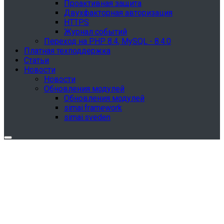
Проактивная защита
Двухфакторная авторизация
HTTPS
Журнал событий
Переход на PHP 8.4, MySQL - 8.4.0
Платная техподдержка
Статьи
Новости
Новости
Обновления модулей
Обновления модулей
simai.framework
simai.sveden
Обновления в разделе "Сведения об
образовательной организации"
Для готовых решений, использующих модуль SIMAI-
SF4: Сведения об образовательной организации
(simai.sveden)
выпущено обновление 1.15.0, согласно приказу № 1735