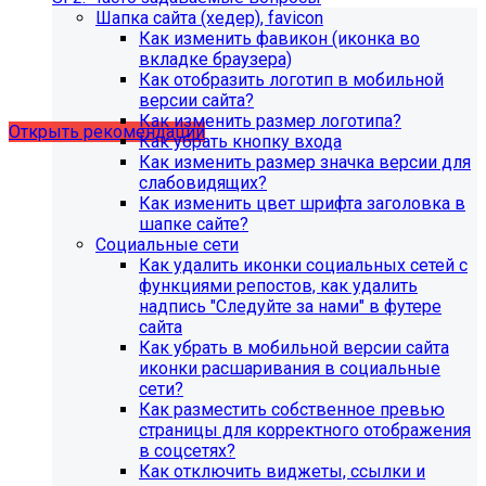
Шапка сайта (хедер), favicon
Как изменить фавикон (иконка во
Рекомендации по безопасности
вкладке браузера)
Как отобразить логотип в мобильной
сайта
версии сайта?
Как изменить размер логотипа?
Открыть рекомендации
Как убрать кнопку входа
Как изменить размер значка версии для
слабовидящих?
Как изменить цвет шрифта заголовка в
шапке сайте?
Социальные сети
Как удалить иконки социальных сетей с
функциями репостов, как удалить
надпись "Следуйте за нами" в футере
сайта
Как убрать в мобильной версии сайта
иконки расшаривания в социальные
сети?
Как разместить собственное превью
страницы для корректного отображения
в соцсетях?
С 1 февраля 2023 года ограничена
Как отключить виджеты, ссылки и