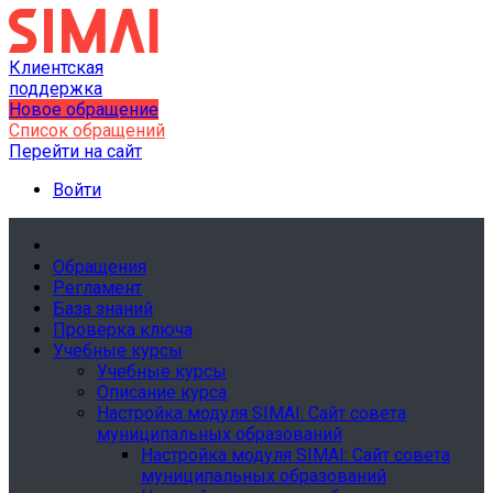
Клиентская
поддержка
Новое обращение
Список обращений
Перейти на сайт
Войти
Обращения
Регламент
База знаний
Проверка ключа
Учебные курсы
Учебные курсы
Описание курса
Настройка модуля SIMAI: Сайт совета
муниципальных образований
Настройка модуля SIMAI: Сайт совета
муниципальных образований