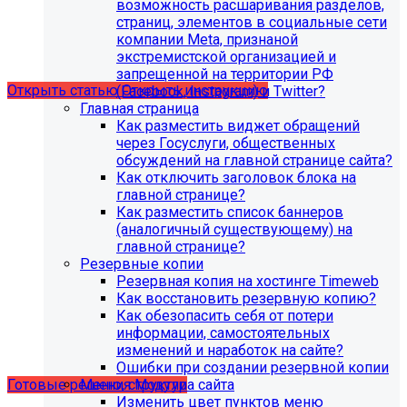
поддержка продуктов 1С-Битрикс на
возможность расшаривания разделов,
PHP версии ниже 8.0. Рекомендуемая
страниц, элементов в социальные сети
компании Meta, признаной
версия PHP - 8.1 и выше
экстремистской организацией и
запрещенной на территории РФ
Открыть статью
Открыть инструкцию
(Facebook, Instagram) и Twitter?
Главная страница
Как разместить виджет обращений
через Госуслуги, общественных
обсуждений на главной странице сайта?
Как отключить заголовок блока на
главной странице?
Как разместить список баннеров
(аналогичный существующему) на
главной странице?
Резервные копии
Резервная копия на хостинге Timeweb
Как восстановить резервную копию?
Учебные курсы
Как обезопасить себя от потери
информации, самостоятельных
изменений и наработок на сайте?
по работе с готовыми решениями и модулями
Ошибки при создании резервной копии
размещены в разделе "Учебные курсы"
Меню, структура сайта
Готовые решения
Модули
Изменить цвет пунктов меню