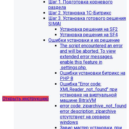
Шаг 1. Подготовка корневого
раздела
Шаг 2. Установка 1С-Битрикс
Шаг 3. Установка готового решения
SIMAI
Установка решения на SF2
Установка решения на SF4
Ошибки установки и их решение
Обновления в разделе
The script encountered an error
and will be aborted. To view
"Педагогический состав"
extended error messages,
enable this feature in
Для готовых решений, использующих модуль SIMAI-
.settings.php.
SF4: Сведения об образовательной организации
Ошибки установки битрикс на
(simai.sveden)
PHP 8
выпущено обновление 1.14.11, согласно которому в
Ошибка "Error сode:
разделе "Педагогический состав"
XMLReader_not_found" при
можно разместить документ и скрыть таблицы.
установке на виртуальной
Открыть инструкцию
машине BitrixVM
error сode: ziparchive_not_found
error description: ziparchive
отсутствует на сервере
windows
Завис мастер установки, при