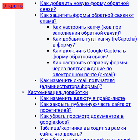
Как добавить новую форму обратной
Открыть
связи?
Как защитить формы обратной связи от
спама?
Как настроить капчу (код при
заполнении обратной связи)?
Как добавить гугл-капчу (reCaptcha)
в форму?
Как включить Google Captcha в
форму обратной связи?
Как настроить отправку формы
через подтверждение по
электронной почте (e-mail)
Как изменить e-mail получателя
(администратора формы)?
Кастомизация, доработки
Как изменить валюту в прайс-листе
Как закрыть публичную часть сайта от
посетителей?
Как убрать просмотр документов в
google.docs?
Таблица/картинка выходит за рамки
сайта, что делать?
Как убрать дату у новостей на главной