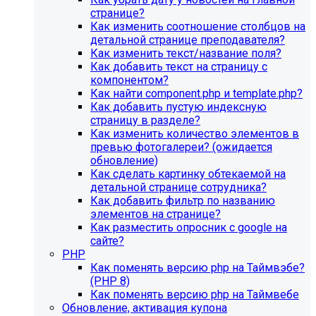
странице?
Как изменить соотношение столбцов на
детальной странице преподавателя?
Как изменить текст/название поля?
Как добавить текст на страницу с
компонентом?
Как найти component.php и template.php?
Как добавить пустую индексную
страницу в разделе?
Как изменить количество элементов в
превью фотогалереи? (ожидается
обновление)
Как сделать картинку обтекаемой на
детальной странице сотрудника?
Как добавить фильтр по названию
элементов на странице?
Как разместить опросник с google на
сайте?
PHP
Как поменять версию php на Таймвэбе?
(PHP 8)
Как поменять версию php на Таймвебе
Обновление, активация купона