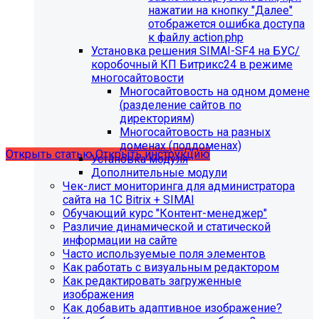
нажатии на кнопку "Далее"
отображется ошибка доступа
к файлу action.php
С 01.02.2026
будет ограничена поддержка продуктов на
Установка решения SIMAI-SF4 на БУС/
PHP версии ниже 8.2.
Рекомендуемая версия PHP - 8.4
коробочный КП Битрикс24 в режиме
и выше
.
многосайтовости
Многосайтовость на одном домене
С 01.09.2026
будет ограничена поддержка продуктов на
(разделение сайтов по
MySql версии ниже 8.0.0.
Рекомендуемая версия MySql
директориям)
- 8.4.0 и выше.
Многосайтовость на разных
доменах (поддоменах)
Открыть статью
Открыть инструкцию
Установка модуля
Дополнительные модули
Чек-лист мониторинга для администратора
сайта на 1С Bitrix + SIMAI
Обучающий курс "Контент-менеджер"
Различие динамической и статической
информации на сайте
Часто используемые поля элементов
Как работать с визуальным редактором
Как редактировать загруженные
изображения
Как добавить адаптивное изображение?
Мы подготовили чек-лист администратора сайта: