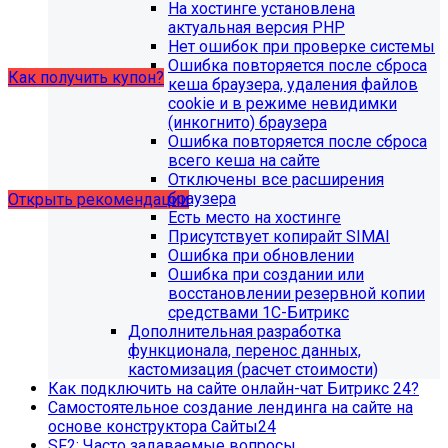
образовательной организации (simai.sveden). Для
На хостинге установлена
корректной работы модуля необходимо активировать
актуальная версия PHP
купон на него.
Нет ошибок при проверке системы
Ошибка повторяется после сброса
Как получить купон?
кеша браузера, удаления файлов
cookie и в режиме невидимки
(инкогнито) браузера
Что делать, если на хостинге не
Ошибка повторяется после сброса
хватает места?
всего кеша на сайте
Отключены все расширения
браузера
Открыть рекомендации
Есть место на хостинге
Присутствует копирайт SIMAI
Ошибка при обновлении
Ошибка при создании или
восстановлении резервной копии
средствами 1С-Битрикс
Дополнительная разработка
функционала, перенос данных,
кастомизация (расчет стоимости)
Как подключить на сайте онлайн-чат Битрикс 24?
Самостоятельное создание лендинга на сайте на
основе конструктора Сайты24
SF2: Часто задаваемые вопросы