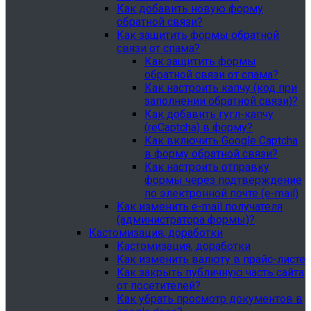
Как добавить новую форму
обратной связи?
Как защитить формы обратной
связи от спама?
Как защитить формы
обратной связи от спама?
Как настроить капчу (код при
заполнении обратной связи)?
Как добавить гугл-капчу
(reCaptcha) в форму?
Как включить Google Captcha
в форму обратной связи?
Как настроить отправку
формы через подтверждение
по электронной почте (e-mail)
Как изменить e-mail получателя
(администратора формы)?
Кастомизация, доработки
Кастомизация, доработки
Как изменить валюту в прайс-листе
Как закрыть публичную часть сайта
от посетителей?
Как убрать просмотр документов в