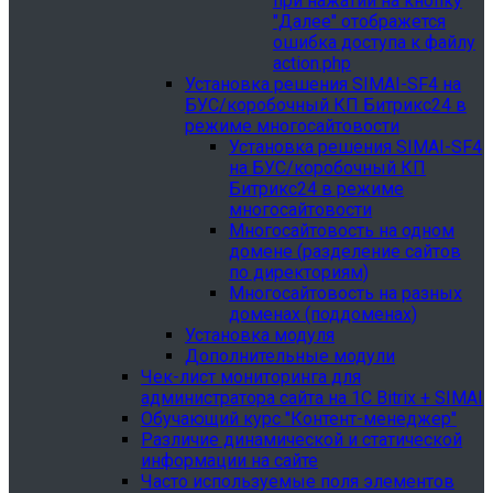
при нажатии на кнопку
"Далее" отображется
ошибка доступа к файлу
action.php
Установка решения SIMAI-SF4 на
БУС/коробочный КП Битрикс24 в
режиме многосайтовости
Установка решения SIMAI-SF4
на БУС/коробочный КП
Битрикс24 в режиме
многосайтовости
Многосайтовость на одном
домене (разделение сайтов
по директориям)
Многосайтовость на разных
доменах (поддоменах)
Установка модуля
Дополнительные модули
Чек-лист мониторинга для
администратора сайта на 1С Bitrix + SIMAI
Обучающий курс "Контент-менеджер"
Различие динамической и статической
информации на сайте
Часто используемые поля элементов