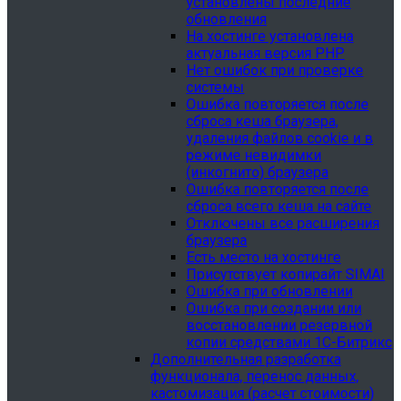
установлены последние
обновления
На хостинге установлена
актуальная версия PHP
Нет ошибок при проверке
системы
Ошибка повторяется после
сброса кеша браузера,
удаления файлов cookie и в
режиме невидимки
(инкогнито) браузера
Ошибка повторяется после
сброса всего кеша на сайте
Отключены все расширения
браузера
Есть место на хостинге
Присутствует копирайт SIMAI
Ошибка при обновлении
Ошибка при создании или
восстановлении резервной
копии средствами 1С-Битрикс
Дополнительная разработка
функционала, перенос данных,
кастомизация (расчет стоимости)