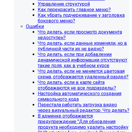
Управление структурой
Как перекрасить главное меню?
Как убрать подчеркивание у заголовка
бокового меню?
Ошибки
Что делать, если просмотр документа
недоступен?
Что делать, если данные изменяли, но в
публичной части их не видно?
Что делать, если при добавлении
динамической информации отсутствуют
такие поля, как в учебном курсе
Что делать, если не меняется цветовая
Инструкция по удалению ссылок на
схема, отображается удаленный раздел?
Что делать, если в карте сайта
социальные сети
отображаются не все подразделы?
Настройка автоматического создания
Для готовых решений на SIMAI-SF4:
символьного кода
Перестала работать загрузка видео
SIMAI-SF4: Сайт библиотеки, SIMAI-SF4: Сайт
через визуальный редактор. Что делать?
благотворительного фонда, SIMAI-SF4: Сайт города,
В админке отображается
SIMAI-SF4: Сайт государственной организации, SIMAI-
предупреждение "Для обновления
SF4: Сайт дворца культуры, SIMAI-SF4: Сайт детского
продукта необходимо удалить настройку