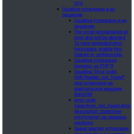
SF4
Ошибки установки и их
решение
Ошибки установки и их
решение
The script encountered an
error and will be aborted.
To view extended error
messages, enable this
feature in .settings.php.
Ошибки установки
битрикс на PHP 8
Ошибка "Error сode:
XMLReader_not_found"
при установке на
виртуальной машине
BitrixVM
error сode:
ziparchive_not_found error
description: ziparchive
отсутствует на сервере
windows
Завис мастер установки,