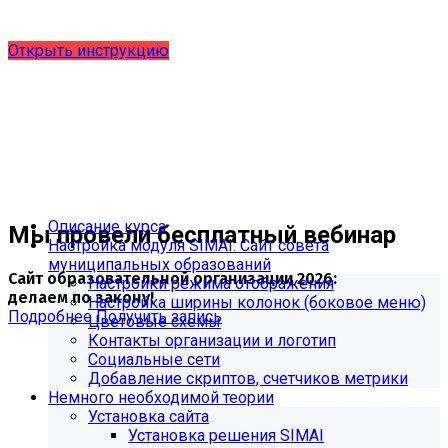
от 27.08.2024 и методическим рекомендациям 2025 года,
версия 9.0.0
Открыть инструкцию
Описание курса
Мы провели бесплатный вебинар
Настройка модуля SIMAI: Сайт совета
муниципальных образований
Сайт образовательной организации 2026:
Настройки режима отображения
делаем по закону!
Настройка ширины колонок (боковое меню)
Подробнее
Получить запись
Цветовые схемы
Контакты организации и логотип
Социальные сети
Добавление скриптов, счетчиков метрики
Немного необходимой теории
Установка сайта
Установка решения SIMAI