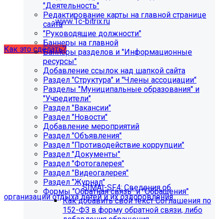
некорректно отображаться срок действия лицензии.
"Деятельность"
Убедитесь, что в настройках «Главного модуля»
Редактирование карты на главной странице
указан адрес:
www.1c-bitrix.ru
.
сайта
Затем запустите обновление через «Систему
"Руководящие должности"
обновлений».
Баннеры на главной
Как это сделать?
Баннеры разделов и "Информационные
ресурсы"
Добавление ссылок над шапкой сайта
Раздел "Структура" и "Члены ассоциации"
Разделы "Муниципальные образования" и
"Учредители"
Раздел "Вакансии"
Раздел "Новости"
Добавление мероприятий
Раздел "Объявления"
Как добавить раздел "Сведения об
Раздел "Противодействие коррупции"
организации отдыха детей и их
Раздел "Документы"
Раздел "Фотогалерея"
оздоровления"?
Раздел "Видеогалерея"
Раздел "Журнал"
Приобретите модуль
SIMAI-SF4: Сведения об
Формы "Обратная связь" и "Обращения"
организации отдыха детей и их оздоровления
Как добавить свой текст Соглашения по
152-ФЗ в форму обратной связи, либо
Для приобретения модуля необходимо обратиться в