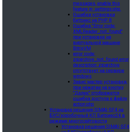
messages, enable this
feature in .settings.php.
Ошибки установки
битрикс на PHP 8
Ошибка "Error сode:
XMLReader_not_found"
при установке на
виртуальной машине
BitrixVM
error сode:
ziparchive_not_found error
description: ziparchive
отсутствует на сервере
windows
Завис мастер установки,
при нажатии на кнопку
"Далее" отображется
ошибка доступа к файлу
action.php
Установка решения SIMAI-SF4 на
БУС/коробочный КП Битрикс24 в
режиме многосайтовости
Установка решения SIMAI-SF4