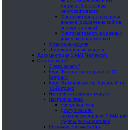
на БУС/коробочный КП
Битрикс24 в режиме
многосайтовости
Многосайтовость на одном
домене (разделение сайтов
по директориям)
Многосайтовость на разных
доменах (поддоменах)
Установка модуля
Дополнительные модули
Документация SIMAI Framework
С чего начать?
С чего начать?
Курс "Контент-менеджер от 1С-
Битрикс"
Курс "Администратор. Базовый" от
1С-Битрикс
Настройки главного модуля
Настройка прав
Настройка прав
Доступ панели
администрирования SIMAI для
группы пользователей
Различие статической и