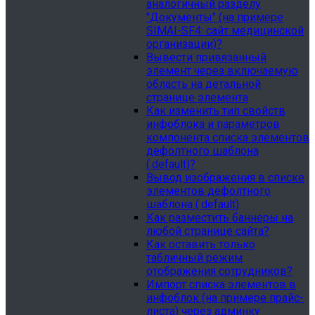
аналогичный разделу
"Документы" (на примере
SIMAI-SF4: сайт медицинской
организации)?
Вывести привязанный
элемент через включаемую
область на детальной
странице элемента
Как изменить тип свойств
инфоблока и параметров
компонента списка элементов
дефолтного шаблона
(.default)?
Вывод изображения в списке
элементов дефолтного
шаблона (.default)
Как разместить баннеры на
любой странице сайта?
Как оставить только
табличный режим
отображения сотрудников?
Импорт списка элементов в
инфоблок (на примере прайс-
листа) через админку