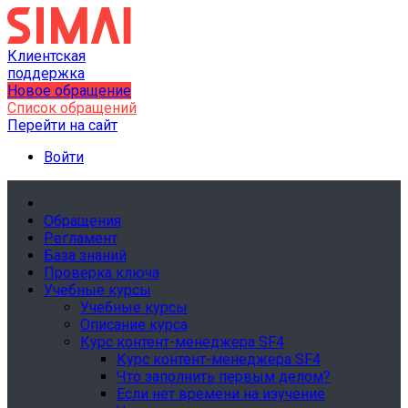
Клиентская
поддержка
Новое обращение
Список обращений
Перейти на сайт
Войти
Обращения
Регламент
База знаний
Проверка ключа
Учебные курсы
Учебные курсы
Описание курса
Курс контент-менеджера SF4
Курс контент-менеджера SF4
Что заполнить первым делом?
Если нет времени на изучение