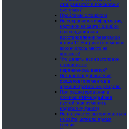
отображается в поисковых
системах?
Проблемы с поиском
Не сохраняется информация,
картинки на сайте? ошибки
при создании или
восстановлении резервной
копии 1С-Битрикс (возможно
закончилось место на
хостинге)
Что делать, если заголовок
страницы не
переименовывается?
Нет кнопки добавления
разделов/элементов в
административном разделе
При редактировании в
режиме PHP-кода файл
пустой (как изменить
кодировку файла)
Не получается авторизоваться
на сайте, истекло время
сессии