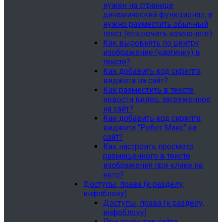
нужен на странице
динамический функционал, а
нужно разместить обычный
текст (отключить компонент)
Как выровнять по центру
изображение (картинку) в
тексте?
Как добавить код скрипта
виджета на сайт?
Как разместить в тексте
новости видео, загруженное
на сайт?
Как добавить код скрипта
виджета "Робот Макс" на
сайт?
Как настроить просмотр
размещенного в тексте
изображения при клике на
него?
Доступы, права (к разделу,
инфоблоку)
Доступы, права (к разделу,
инфоблоку)
При открытии сайта