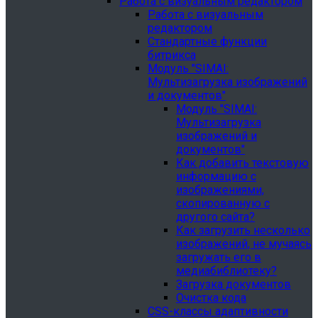
Работа с визуальным редактором
Работа с визуальным
редактором
Стандартные функции
битрикса
Модуль "SIMAI:
Мультизагрузка изображений
и документов"
Модуль "SIMAI:
Мультизагрузка
изображений и
документов"
Как добавить текстовую
информацию с
изображениями,
скопированную с
другого сайта?
Как загрузить несколько
изображений, не мучаясь
загружать его в
медиабиблиотеку?
Загрузка документов
Очистка кода
CSS-классы адаптивности