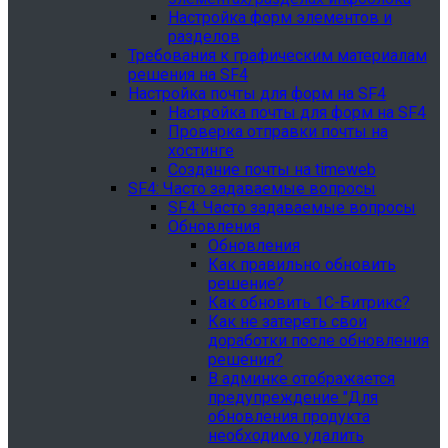
Настройка форм элементов и
разделов
Требования к графическим материалам
решения на SF4
Настройка почты для форм на SF4
Настройка почты для форм на SF4
Проверка отправки почты на
хостинге
Создание почты на timeweb
SF4: Часто задаваемые вопросы
SF4: Часто задаваемые вопросы
Обновления
Обновления
Как правильно обновить
решение?
Как обновить 1С-Битрикс?
Как не затереть свои
доработки после обновления
решения?
В админке отображается
предупреждение "Для
обновления продукта
необходимо удалить