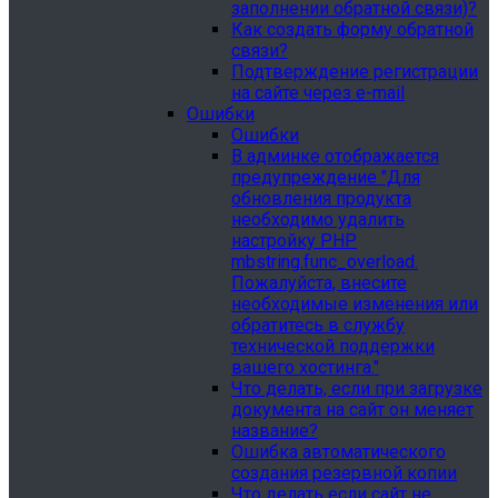
заполнении обратной связи)?
Как создать форму обратной
связи?
Подтверждение регистрации
на сайте через e-mail
Ошибки
Ошибки
В админке отображается
предупреждение "Для
обновления продукта
необходимо удалить
настройку PHP
mbstring.func_overload.
Пожалуйста, внесите
необходимые изменения или
обратитесь в службу
технической поддержки
вашего хостинга."
Что делать, если при загрузке
документа на сайт он меняет
название?
Ошибка автоматического
создания резервной копии
Что делать если сайт не