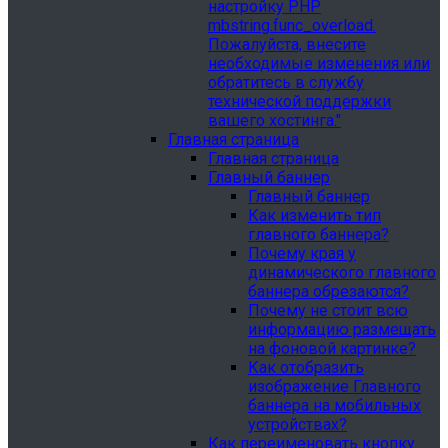
настройку PHP
mbstring.func_overload.
Пожалуйста, внесите
необходимые изменения или
обратитесь в службу
технической поддержки
вашего хостинга."
Главная страница
Главная страница
Главный баннер
Главный баннер
Как изменить тип
главного баннера?
Почему края у
динамического главного
баннера обрезаются?
Почему не стоит всю
информацию размещать
на фоновой картинке?
Как отобразить
изображение Главного
баннера на мобильных
устройствах?
Как переименовать кнопку