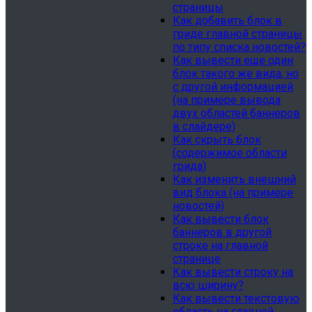
страницы
Как добавить блок в
гриде главной страницы
по типу списка новостей?
Как вывести еще один
блок такого же вида, но
с другой информацией
(на примере вывода
двух областей баннеров
в слайдере)
Как скрыть блок
(содержимое области
грида)
Как изменить внешний
вид блока (на примере
новостей)
Как вывести блок
баннеров в другой
строке на главной
странице
Как вывести строку на
всю ширину?
Как вывести текстовую
область на главной