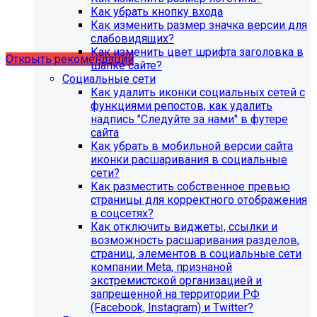
Рекомендации по безопасности
Как убрать кнопку входа
Как изменить размер значка версии для
сайта
слабовидящих?
Как изменить цвет шрифта заголовка в
Открыть рекомендации
шапке сайте?
Социальные сети
Как удалить иконки социальных сетей с
функциями репостов, как удалить
надпись "Следуйте за нами" в футере
сайта
Как убрать в мобильной версии сайта
иконки расшаривания в социальные
сети?
Как разместить собственное превью
страницы для корректного отображения
в соцсетях?
Как отключить виджеты, ссылки и
возможность расшаривания разделов,
страниц, элементов в социальные сети
компании Meta, признаной
С 1 февраля 2023 года ограничена
экстремистской организацией и
поддержка продуктов 1С-Битрикс на
запрещенной на территории РФ
PHP версии ниже 8.0. Рекомендуемая
(Facebook, Instagram) и Twitter?