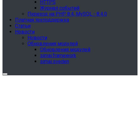
HTTPS
Журнал событий
Переход на PHP 8.4, MySQL - 8.4.0
Платная техподдержка
Статьи
Новости
Новости
Обновления модулей
Обновления модулей
simai.framework
simai.sveden
Обновления в разделе "Сведения об
образовательной организации"
Для готовых решений, использующих модуль SIMAI-
SF4: Сведения об образовательной организации
(simai.sveden)
выпущено обновление 1.15.0, согласно приказу № 1735
от 27.08.2024 и методическим рекомендациям 2025 года,
версия 9.0.0