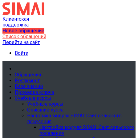
Клиентская
поддержка
Новое обращение
Список обращений
Перейти на сайт
Войти
Обращения
Регламент
База знаний
Проверка ключа
Учебные курсы
Учебные курсы
Описание курса
Настройка модуля SIMAI: Сайт сельского
поселения
Настройка модуля SIMAI: Сайт сельского
поселения