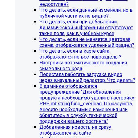
недоступен?
Что делать, если данные изменяли, но в
публичной части их не видно?
Что делать, если при добавлении
динамической информации отсутствуют
такие поля, как в учебном курсе
Что делать, если не меняется цветовая
схема, отображается удаленный раздел?
Что делать, если в карте сайта
отображаются не все подразделы?
Настройка автоматического создания
Инструкция по удалению ссылок на
символьного кода
Перестала работать загрузка видео
социальные сети
через визуальный редактор. Что делать?
В админке отображается
Для готовых решений на SIMAI-SF4:
предупреждение "Для обновления
продукта необходимо удалить настройку
SIMAI-SF4: Сайт библиотеки, SIMAI-SF4: Сайт
PHP mbstring.func_overload. Пожалуйста,
благотворительного фонда, SIMAI-SF4: Сайт города,
внесите необходимые изменения или
SIMAI-SF4: Сайт государственной организации, SIMAI-
обратитесь в службу технической
SF4: Сайт дворца культуры, SIMAI-SF4: Сайт детского
поддержки вашего хостинга."
сада, SIMAI-SF4: Сайт кандидата в депутаты, SIMAI-SF4:
Добавленная новость не сразу
Сайт колледжа, SIMAI-SF4: Сайт комплексного центра
отображается на сайте