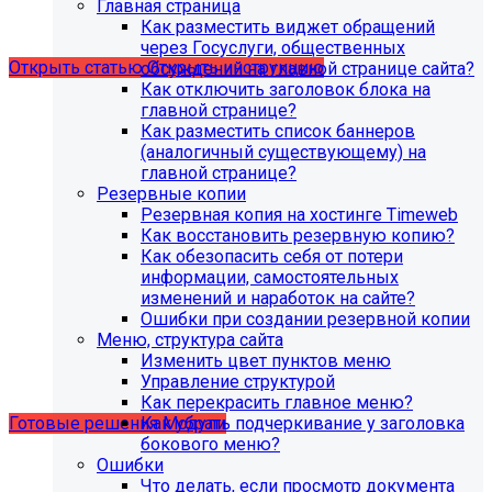
Главная страница
версия PHP - 8.1 и выше
Как разместить виджет обращений
через Госуслуги, общественных
Открыть статью
Открыть инструкцию
обсуждений на главной странице сайта?
Как отключить заголовок блока на
главной странице?
Как разместить список баннеров
(аналогичный существующему) на
главной странице?
Резервные копии
Резервная копия на хостинге Timeweb
Как восстановить резервную копию?
Как обезопасить себя от потери
информации, самостоятельных
изменений и наработок на сайте?
Ошибки при создании резервной копии
Учебные курсы
Меню, структура сайта
Изменить цвет пунктов меню
Управление структурой
по работе с готовыми решениями и модулями
Как перекрасить главное меню?
размещены в разделе "Учебные курсы"
Как убрать подчеркивание у заголовка
Готовые решения
Модули
бокового меню?
Ошибки
Что делать, если просмотр документа