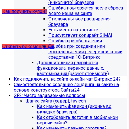
купон на него.
(инкогнито) браузера
Ошибка повторяется после сброса
Как получить купон?
всего кеша на сайте
Отключены все расширения
браузера
Что делать, если на хостинге не
Есть место на хостинге
хватает места?
Присутствует копирайт SIMAI
Ошибка при обновлении
Ошибка при создании или
Открыть рекомендации
восстановлении резервной копии
средствами 1С-Битрикс
Дополнительная разработка
функционала, перенос данных,
кастомизация (расчет стоимости)
Как подключить на сайте онлайн-чат Битрикс 24?
Самостоятельное создание лендинга на сайте на
основе конструктора Сайты24
SF2: Часто задаваемые вопросы
Шапка сайта (хедер), favicon
Как изменить фавикон (иконка во
вкладке браузера)
Как отобразить логотип в мобильной
версии сайта?
Как изменить размер логотипа?