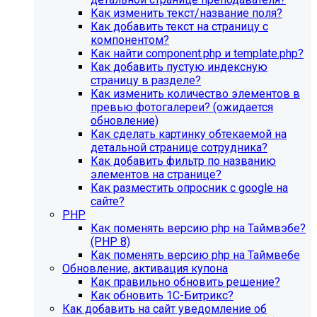
Как изменить текст/название поля?
Как добавить текст на страницу с
компонентом?
Как найти component.php и template.php?
Как добавить пустую индексную
страницу в разделе?
Как изменить количество элементов в
превью фотогалереи? (ожидается
обновление)
Как сделать картинку обтекаемой на
детальной странице сотрудника?
Как добавить фильтр по названию
элементов на странице?
Как разместить опросник с google на
сайте?
PHP
Как поменять версию php на Таймвэбе?
(PHP 8)
Как поменять версию php на Таймвебе
Обновление, активация купона
Как правильно обновить решение?
Как обновить 1С-Битрикс?
Как добавить на сайт уведомление об