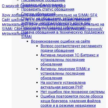
Письменное обращение
Порядок обжалования
О модуле
Ознакомиться со статьей
Проверить статус обращения
Список обращений
Хочу добавить раздел самостоятельно на SIMAI-SF4:
Ответы на обращения, затрагивающие
Сайт школы (в т.ч. спортивной/художественной/
интересы неопределенного круга лиц
музыкальной)
Хочу добавить раздел самостоятельно на
Персональный раздел (обращения)
SIMAI: Сайт школы (в т.ч. спортивной/художественной/
Подача обращения в техническую поддержку
музыкальной)
SIMAI
Информация по появлению ошибки
Возникновение ошибки на сайте
Вопрос соответствует регламенту
подачи обращения
[MP_LICENSE_VIOLATION] В вашу лицензию не входит
Активна лицензия 1С-Битрикс и
модуль SIMAI-SF4: Сведения об образовательной
установлены последние
организации (simai.sveden)
обновления
В связи с новыми требованиями Приказа 1493
Активны лицензии SIMAI и
Рособнадзора нами были внесены изменения в
установлены последние
поставку готовых решений для образовательных
обновления
организаций.
На хостинге установлена
актуальная версия PHP
Теперь в сборку готовых решений для образовательных
Нет ошибок при проверке системы
организаций входит модуль SIMAI-SF4: Сведения об
Ошибка повторяется после сброса
образовательной организации (simai.sveden). Для
кеша браузера, удаления файлов
корректной работы модуля необходимо активировать
cookie и в режиме невидимки