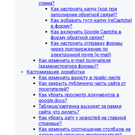
спама?
Как настроить капчу (код при
заполнении обратной связи)?
Как добавить гугл-капчу (reCaptcha)
в форму?
Как включить Google Captcha в
форму обратной связи?
Как настроить отправку формы
через подтверждение по
электронной почте (e-mail)
Как изменить e-mail получателя
(администратора формы)?
Кастомизация, доработки
Как изменить валюту в прайс-листе
Как закрыть публичную часть сайта от
посетителей?
Как убрать просмотр документов в
google.docs?
Таблица/картинка выходит за рамки
сайта, что делать?
Как убрать дату у новостей на главной
странице?
Как изменить соотношение столбцов на
детальной странице преподавателя?