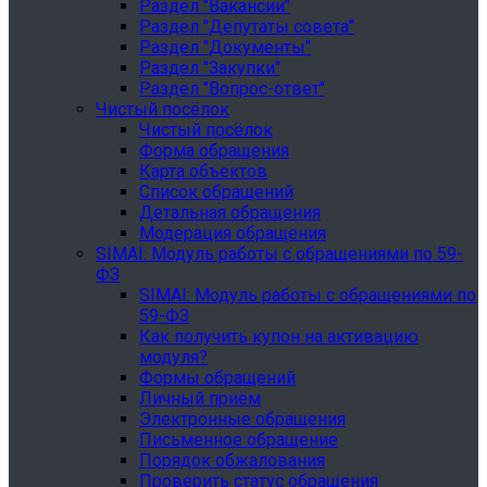
Раздел "Вакансии"
Раздел "Депутаты совета"
Раздел "Документы"
Раздел "Закупки"
Раздел "Вопрос-ответ"
Чистый посёлок
Чистый посёлок
Форма обращения
Карта объектов
Список обращений
Детальная обращения
Модерация обращения
SIMAI: Модуль работы с обращениями по 59-
ФЗ
SIMAI: Модуль работы с обращениями по
59-ФЗ
Как получить купон на активацию
модуля?
Формы обращений
Личный приём
Электронные обращения
Письменное обращение
Порядок обжалования
Проверить статус обращения