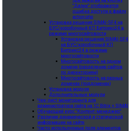
при нажатии на кнопку
"Далее" отображется
ошибка доступа к файлу
action.php
Установка решения SIMAI-SF4 на
БУС/коробочный КП Битрикс24 в
режиме многосайтовости
Установка решения SIMAI-SF4
на БУС/коробочный КП
Битрикс24 в режиме
многосайтовости
Многосайтовость на одном
домене (разделение сайтов
по директориям)
Многосайтовость на разных
доменах (поддоменах)
Установка модуля
Дополнительные модули
Чек-лист мониторинга для
администратора сайта на 1С Bitrix + SIMAI
Обучающий курс "Контент-менеджер"
Различие динамической и статической
информации на сайте
Часто используемые поля элементов