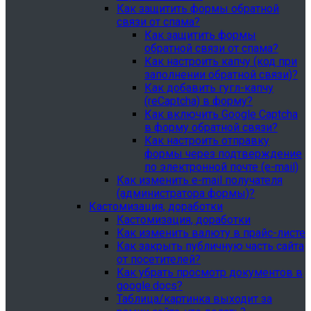
Как защитить формы обратной
связи от спама?
Как защитить формы
обратной связи от спама?
Как настроить капчу (код при
заполнении обратной связи)?
Как добавить гугл-капчу
(reCaptcha) в форму?
Как включить Google Captcha
в форму обратной связи?
Как настроить отправку
формы через подтверждение
по электронной почте (e-mail)
Как изменить e-mail получателя
(администратора формы)?
Кастомизация, доработки
Кастомизация, доработки
Как изменить валюту в прайс-листе
Как закрыть публичную часть сайта
от посетителей?
Как убрать просмотр документов в
google.docs?
Таблица/картинка выходит за