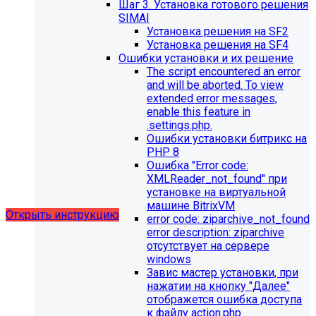
Шаг 3. Установка готового решения
SIMAI
Установка решения на SF2
Установка решения на SF4
Ошибки установки и их решение
The script encountered an error
Обновления в разделе
and will be aborted. To view
extended error messages,
"Педагогический состав"
enable this feature in
.settings.php.
Для готовых решений, использующих модуль SIMAI-
Ошибки установки битрикс на
SF4: Сведения об образовательной организации
PHP 8
(simai.sveden)
Ошибка "Error сode:
выпущено обновление 1.14.11, согласно которому в
XMLReader_not_found" при
разделе "Педагогический состав"
установке на виртуальной
можно разместить документ и скрыть таблицы.
машине BitrixVM
Открыть инструкцию
error сode: ziparchive_not_found
error description: ziparchive
отсутствует на сервере
windows
Завис мастер установки, при
нажатии на кнопку "Далее"
отображется ошибка доступа
к файлу action.php