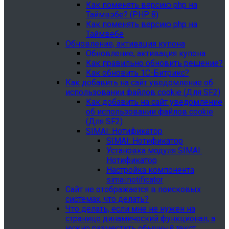
Как поменять версию php на
Таймвэбе? (PHP 8)
Как поменять версию php на
Таймвебе
Обновление, активация купона
Обновление, активация купона
Как правильно обновить решение?
Как обновить 1С-Битрикс?
Как добавить на сайт уведомление об
использовании файлов cookie (Для SF2)
Как добавить на сайт уведомление
об использовании файлов cookie
(Для SF2)
SIMAI: Нотификатор
SIMAI: Нотификатор
Установка модуля SIMAI:
Нотификатор
Настройка компонента
simai:notificator
Сайт не отображается в поисковых
системах, что делать?
Что делать, если мне не нужен на
странице динамический функционал, а
нужно разместить обычный текст