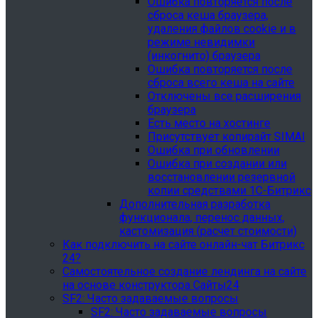
Ошибка повторяется после
сброса кеша браузера,
удаления файлов cookie и в
режиме невидимки
(инкогнито) браузера
Ошибка повторяется после
сброса всего кеша на сайте
Отключены все расширения
браузера
Есть место на хостинге
Присутствует копирайт SIMAI
Ошибка при обновлении
Ошибка при создании или
восстановлении резервной
копии средствами 1С-Битрикс
Дополнительная разработка
функционала, перенос данных,
кастомизация (расчет стоимости)
Как подключить на сайте онлайн-чат Битрикс
24?
Самостоятельное создание лендинга на сайте
на основе конструктора Сайты24
SF2: Часто задаваемые вопросы
SF2: Часто задаваемые вопросы