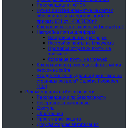
Рекомендации ФСТЭК
Нужна ли HTML-разметка на сайтах
образовательных организаций по
приказу 831 от 14.08.2020г.?
Как прописать mx-запись на Timeweb.ru?
Настройка почты для форм
Настройка почты для форм
Настройка почты на timeweb.ru
Проверка отправки почты на
хостинге
Создание почты на timeweb
Как правильно размещать фотографии
персон на сайте
Что делать, если удалили файл главной
страницы раздела? Ошибка Forbidden
(403)
Рекомендации по безопасности
Рекомендации по безопасности
Резервное копирование
Доступы
Обновления
Проактивная защита
Двухфакторная авторизация