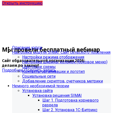
Открыть инструкцию
Описание курса
Мы провели бесплатный вебинар
Настройка модуля SIMAI: Сайт сельского поселения
Настройки режима отображения
Сайт образовательной организации 2026:
Настройка ширины колонок (боковое меню)
делаем по закону!
Цветовые схемы
Подробнее
Получить запись
Контакты организации и логотип
Социальные сети
Добавление скриптов, счетчиков метрики
Немного необходимой теории
Установка сайта
Установка решения SIMAI
Шаг 1. Подготовка корневого
раздела
Шаг 2. Установка 1С-Битрикс