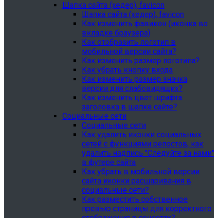
Шапка сайта (хедер), favicon
Шапка сайта (хедер), favicon
Как изменить фавикон (иконка во
вкладке браузера)
Как отобразить логотип в
мобильной версии сайта?
Как изменить размер логотипа?
Как убрать кнопку входа
Как изменить размер значка
версии для слабовидящих?
Как изменить цвет шрифта
заголовка в шапке сайте?
Социальные сети
Социальные сети
Как удалить иконки социальных
сетей с функциями репостов, как
удалить надпись "Следуйте за нами"
в футере сайта
Как убрать в мобильной версии
сайта иконки расшаривания в
социальные сети?
Как разместить собственное
превью страницы для корректного
отображения в соцсетях?