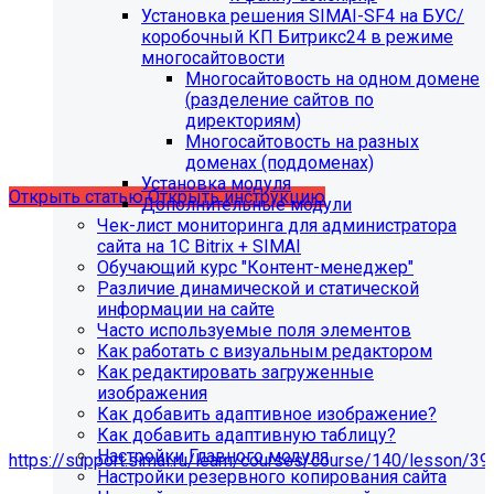
Установка решения SIMAI-SF4 на БУС/
С 01.02.2026
будет ограничена поддержка продуктов на
коробочный КП Битрикс24 в режиме
PHP версии ниже 8.2.
Рекомендуемая версия PHP - 8.4
многосайтовости
и выше
.
Многосайтовость на одном домене
(разделение сайтов по
С 01.09.2026
будет ограничена поддержка продуктов на
директориям)
MySql версии ниже 8.0.0.
Рекомендуемая версия MySql
Многосайтовость на разных
- 8.4.0 и выше.
доменах (поддоменах)
Установка модуля
Открыть статью
Открыть инструкцию
Дополнительные модули
Чек-лист мониторинга для администратора
сайта на 1С Bitrix + SIMAI
Обучающий курс "Контент-менеджер"
Различие динамической и статической
информации на сайте
Часто используемые поля элементов
Как работать с визуальным редактором
Как редактировать загруженные
изображения
Как добавить адаптивное изображение?
Как добавить адаптивную таблицу?
Мы подготовили чек-лист администратора сайта:
Настройки Главного модуля
https://support.simai.ru/learn/courses/course/140/lesson/39
Настройки резервного копирования сайта