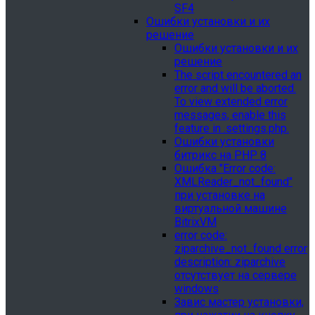
SF4
Ошибки установки и их
решение
Ошибки установки и их
решение
The script encountered an
error and will be aborted.
To view extended error
messages, enable this
feature in .settings.php.
Ошибки установки
битрикс на PHP 8
Ошибка "Error сode:
XMLReader_not_found"
при установке на
виртуальной машине
BitrixVM
error сode:
ziparchive_not_found error
description: ziparchive
отсутствует на сервере
windows
Завис мастер установки,