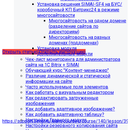
Установка решения SIMAI-SF4 на БУС/
С 01.02.2026
будет ограничена поддержка продуктов на
коробочный КП Битрикс24 в режиме
PHP версии ниже 8.2.
Рекомендуемая версия PHP - 8.4
многосайтовости
и выше
.
Многосайтовость на одном домене
(разделение сайтов по
С 01.09.2026
будет ограничена поддержка продуктов на
директориям)
MySql версии ниже 8.0.0.
Рекомендуемая версия MySql
Многосайтовость на разных
- 8.4.0 и выше.
доменах (поддоменах)
Установка модуля
Открыть статью
Открыть инструкцию
Дополнительные модули
Чек-лист мониторинга для администратора
сайта на 1С Bitrix + SIMAI
Обучающий курс "Контент-менеджер"
Различие динамической и статической
информации на сайте
Часто используемые поля элементов
Как работать с визуальным редактором
Как редактировать загруженные
изображения
Как добавить адаптивное изображение?
Как добавить адаптивную таблицу?
Мы подготовили чек-лист администратора сайта:
Настройки Главного модуля
https://support.simai.ru/learn/courses/course/140/lesson/39
Настройки резервного копирования сайта