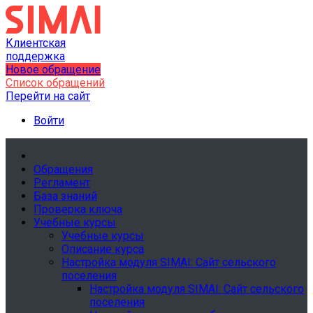
Клиентская
поддержка
Новое обращение
Список обращений
Перейти на сайт
Войти
Обращения
Регламент
База знаний
Проверка ключа
Учебные курсы
Учебные курсы
Описание курса
Настройка модуля SIMAI: Сайт сельского
поселения
Настройка модуля SIMAI: Сайт сельского
поселения