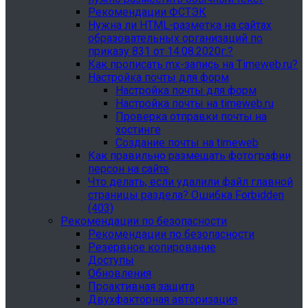
Рекомендации ФСТЭК
Нужна ли HTML-разметка на сайтах
образовательных организаций по
приказу 831 от 14.08.2020г.?
Как прописать mx-запись на Timeweb.ru?
Настройка почты для форм
Настройка почты для форм
Настройка почты на timeweb.ru
Проверка отправки почты на
хостинге
Создание почты на timeweb
Как правильно размещать фотографии
персон на сайте
Что делать, если удалили файл главной
страницы раздела? Ошибка Forbidden
(403)
Рекомендации по безопасности
Рекомендации по безопасности
Резервное копирование
Доступы
Обновления
Проактивная защита
Двухфакторная авторизация