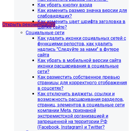
Рекомендации по безопасности
Как убрать кнопку входа
Как изменить размер значка версии для
сайта
слабовидящих?
Как изменить цвет шрифта заголовка в
Открыть рекомендации
шапке сайте?
Социальные сети
Как удалить иконки социальных сетей с
функциями репостов, как удалить
надпись "Следуйте за нами" в футере
сайта
Как убрать в мобильной версии сайта
иконки расшаривания в социальные
сети?
Как разместить собственное превью
страницы для корректного отображения
в соцсетях?
Как отключить виджеты, ссылки и
возможность расшаривания разделов,
страниц, элементов в социальные сети
компании Meta, признаной
С 1 февраля 2023 года ограничена
экстремистской организацией и
поддержка продуктов 1С-Битрикс на
запрещенной на территории РФ
PHP версии ниже 8.0. Рекомендуемая
(Facebook, Instagram) и Twitter?