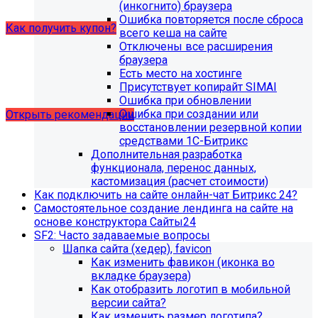
купон на него.
(инкогнито) браузера
Ошибка повторяется после сброса
Как получить купон?
всего кеша на сайте
Отключены все расширения
браузера
Что делать, если на хостинге не
Есть место на хостинге
хватает места?
Присутствует копирайт SIMAI
Ошибка при обновлении
Ошибка при создании или
Открыть рекомендации
восстановлении резервной копии
средствами 1С-Битрикс
Дополнительная разработка
функционала, перенос данных,
кастомизация (расчет стоимости)
Как подключить на сайте онлайн-чат Битрикс 24?
Самостоятельное создание лендинга на сайте на
основе конструктора Сайты24
SF2: Часто задаваемые вопросы
Шапка сайта (хедер), favicon
Как изменить фавикон (иконка во
вкладке браузера)
Как отобразить логотип в мобильной
версии сайта?
Как изменить размер логотипа?