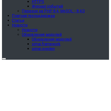
HTTPS
Журнал событий
Переход на PHP 8.4, MySQL - 8.4.0
Платная техподдержка
Статьи
Новости
Новости
Обновления модулей
Обновления модулей
simai.framework
simai.sveden
Обновления в разделе "Сведения об
образовательной организации"
Для готовых решений, использующих модуль SIMAI-
SF4: Сведения об образовательной организации
(simai.sveden)
выпущено обновление 1.15.0, согласно приказу № 1735
от 27.08.2024 и методическим рекомендациям 2025 года,
версия 9.0.0