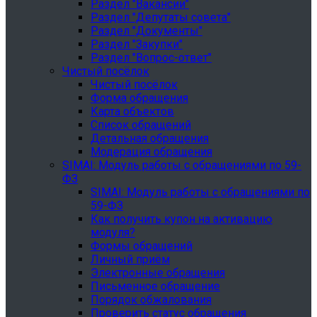
Раздел "Вакансии"
Раздел "Депутаты совета"
Раздел "Документы"
Раздел "Закупки"
Раздел "Вопрос-ответ"
Чистый посёлок
Чистый посёлок
Форма обращения
Карта объектов
Список обращений
Детальная обращения
Модерация обращения
SIMAI: Модуль работы с обращениями по 59-
ФЗ
SIMAI: Модуль работы с обращениями по
59-ФЗ
Как получить купон на активацию
модуля?
Формы обращений
Личный приём
Электронные обращения
Письменное обращение
Порядок обжалования
Проверить статус обращения