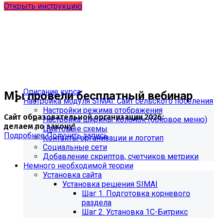
Открыть инструкцию
Описание курса
Мы провели бесплатный вебинар
Настройка модуля SIMAI: Сайт сельского поселения
Настройки режима отображения
Сайт образовательной организации 2026:
Настройка ширины колонок (боковое меню)
делаем по закону!
Цветовые схемы
Подробнее
Получить запись
Контакты организации и логотип
Социальные сети
Добавление скриптов, счетчиков метрики
Немного необходимой теории
Установка сайта
Установка решения SIMAI
Шаг 1. Подготовка корневого
раздела
Шаг 2. Установка 1С-Битрикс