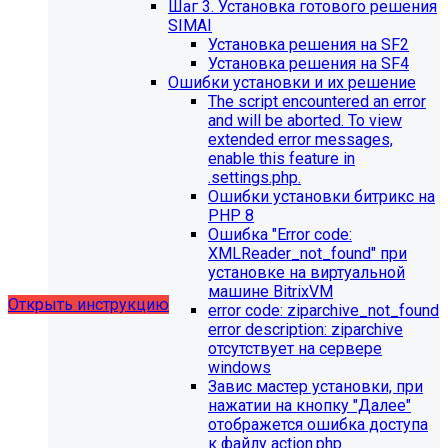
Шаг 3. Установка готового решения
SIMAI
Установка решения на SF2
Установка решения на SF4
Ошибки установки и их решение
The script encountered an error
Обновления в разделе
and will be aborted. To view
extended error messages,
"Педагогический состав"
enable this feature in
.settings.php.
Для готовых решений, использующих модуль SIMAI-
Ошибки установки битрикс на
SF4: Сведения об образовательной организации
PHP 8
(simai.sveden)
Ошибка "Error сode:
выпущено обновление 1.14.11, согласно которому в
XMLReader_not_found" при
разделе "Педагогический состав"
установке на виртуальной
можно разместить документ и скрыть таблицы.
машине BitrixVM
Открыть инструкцию
error сode: ziparchive_not_found
error description: ziparchive
отсутствует на сервере
windows
Завис мастер установки, при
нажатии на кнопку "Далее"
отображется ошибка доступа
к файлу action.php