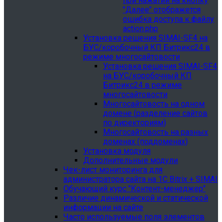
при нажатии на кнопку
"Далее" отображется
ошибка доступа к файлу
action.php
Установка решения SIMAI-SF4 на
БУС/коробочный КП Битрикс24 в
режиме многосайтовости
Установка решения SIMAI-SF4
на БУС/коробочный КП
Битрикс24 в режиме
многосайтовости
Многосайтовость на одном
домене (разделение сайтов
по директориям)
Многосайтовость на разных
доменах (поддоменах)
Установка модуля
Дополнительные модули
Чек-лист мониторинга для
администратора сайта на 1С Bitrix + SIMAI
Обучающий курс "Контент-менеджер"
Различие динамической и статической
информации на сайте
Часто используемые поля элементов