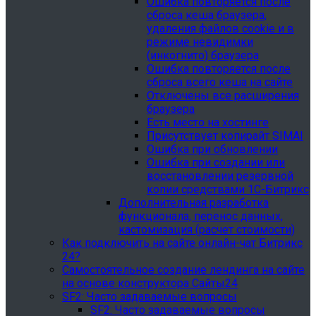
Ошибка повторяется после
сброса кеша браузера,
удаления файлов cookie и в
режиме невидимки
(инкогнито) браузера
Ошибка повторяется после
сброса всего кеша на сайте
Отключены все расширения
браузера
Есть место на хостинге
Присутствует копирайт SIMAI
Ошибка при обновлении
Ошибка при создании или
восстановлении резервной
копии средствами 1С-Битрикс
Дополнительная разработка
функционала, перенос данных,
кастомизация (расчет стоимости)
Как подключить на сайте онлайн-чат Битрикс
24?
Самостоятельное создание лендинга на сайте
на основе конструктора Сайты24
SF2: Часто задаваемые вопросы
SF2: Часто задаваемые вопросы