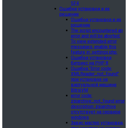
SF4
Ошибки установки и их
решение
Ошибки установки и их
решение
The script encountered an
error and will be aborted.
To view extended error
messages, enable this
feature in .settings.php.
Ошибки установки
битрикс на PHP 8
Ошибка "Error сode:
XMLReader_not_found"
при установке на
виртуальной машине
BitrixVM
error сode:
ziparchive_not_found error
description: ziparchive
отсутствует на сервере
windows
Завис мастер установки,