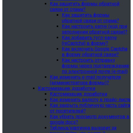
Как защитить формы обратной
связи от спама?
Как защитить формы
обратной связи от спама?
Как настроить капчу (код при
заполнении обратной связи)?
Как добавить гугл-капчу
(reCaptcha) в форму?
Как включить Google Captcha
в форму обратной связи?
Как настроить отправку
формы через подтверждение
по электронной почте (e-mail)
Как изменить e-mail получателя
(администратора формы)?
Кастомизация, доработки
Кастомизация, доработки
Как изменить валюту в прайс-листе
Как закрыть публичную часть сайта
от посетителей?
Как убрать просмотр документов в
google.docs?
Таблица/картинка выходит за