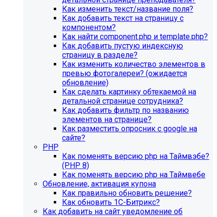
Как изменить текст/название поля?
Как добавить текст на страницу с
компонентом?
Как найти component.php и template.php?
Как добавить пустую индексную
страницу в разделе?
Как изменить количество элементов в
превью фотогалереи? (ожидается
обновление)
Как сделать картинку обтекаемой на
детальной странице сотрудника?
Как добавить фильтр по названию
элементов на странице?
Как разместить опросник с google на
сайте?
PHP
Как поменять версию php на Таймвэбе?
(PHP 8)
Как поменять версию php на Таймвебе
Обновление, активация купона
Как правильно обновить решение?
Как обновить 1С-Битрикс?
Как добавить на сайт уведомление об