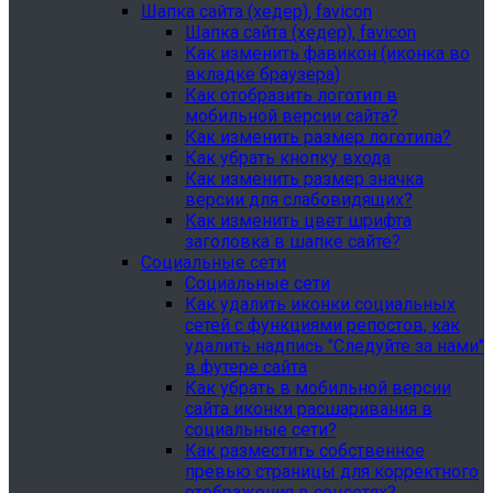
Шапка сайта (хедер), favicon
Шапка сайта (хедер), favicon
Как изменить фавикон (иконка во
вкладке браузера)
Как отобразить логотип в
мобильной версии сайта?
Как изменить размер логотипа?
Как убрать кнопку входа
Как изменить размер значка
версии для слабовидящих?
Как изменить цвет шрифта
заголовка в шапке сайте?
Социальные сети
Социальные сети
Как удалить иконки социальных
сетей с функциями репостов, как
удалить надпись "Следуйте за нами"
в футере сайта
Как убрать в мобильной версии
сайта иконки расшаривания в
социальные сети?
Как разместить собственное
превью страницы для корректного
отображения в соцсетях?