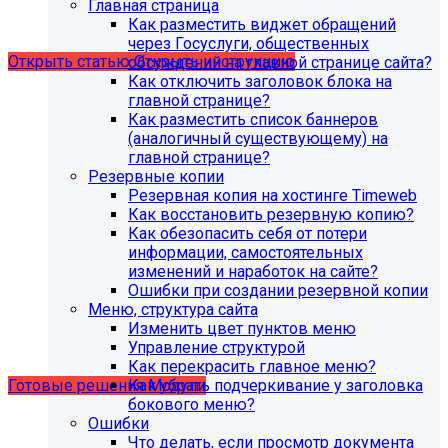
Главная страница
версия PHP - 8.1 и выше
Как разместить виджет обращений
через Госуслуги, общественных
Открыть статью
Открыть инструкцию
обсуждений на главной странице сайта?
Как отключить заголовок блока на
главной странице?
Как разместить список баннеров
(аналогичный существующему) на
главной странице?
Резервные копии
Резервная копия на хостинге Timeweb
Как восстановить резервную копию?
Как обезопасить себя от потери
информации, самостоятельных
изменений и наработок на сайте?
Ошибки при создании резервной копии
Учебные курсы
Меню, структура сайта
Изменить цвет пунктов меню
Управление структурой
по работе с готовыми решениями и модулями
Как перекрасить главное меню?
размещены в разделе "Учебные курсы"
Как убрать подчеркивание у заголовка
Готовые решения
Модули
бокового меню?
Ошибки
Что делать, если просмотр документа