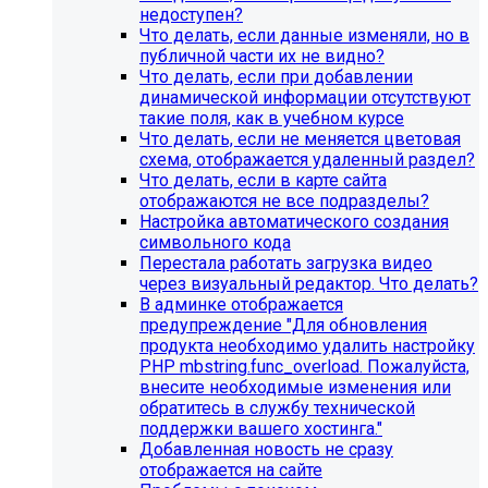
недоступен?
Что делать, если данные изменяли, но в
публичной части их не видно?
Что делать, если при добавлении
динамической информации отсутствуют
такие поля, как в учебном курсе
Что делать, если не меняется цветовая
схема, отображается удаленный раздел?
Что делать, если в карте сайта
отображаются не все подразделы?
Настройка автоматического создания
Инструкция по удалению ссылок на
символьного кода
Перестала работать загрузка видео
социальные сети
через визуальный редактор. Что делать?
В админке отображается
Для готовых решений на SIMAI-SF4:
предупреждение "Для обновления
продукта необходимо удалить настройку
SIMAI-SF4: Сайт библиотеки, SIMAI-SF4: Сайт
PHP mbstring.func_overload. Пожалуйста,
благотворительного фонда, SIMAI-SF4: Сайт города,
внесите необходимые изменения или
SIMAI-SF4: Сайт государственной организации, SIMAI-
обратитесь в службу технической
SF4: Сайт дворца культуры, SIMAI-SF4: Сайт детского
поддержки вашего хостинга."
сада, SIMAI-SF4: Сайт кандидата в депутаты, SIMAI-SF4:
Добавленная новость не сразу
Сайт колледжа, SIMAI-SF4: Сайт комплексного центра
отображается на сайте