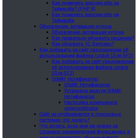
Как поменять версию php на
Таймвэбе? (PHP 8)
Как поменять версию php на
Таймвебе
Обновление, активация купона
Обновление, активация купона
Как правильно обновить решение?
Как обновить 1С-Битрикс?
Как добавить на сайт уведомление об
использовании файлов cookie (Для SF2)
Как добавить на сайт уведомление
об использовании файлов cookie
(Для SF2)
SIMAI: Нотификатор
SIMAI: Нотификатор
Установка модуля SIMAI:
Нотификатор
Настройка компонента
simai:notificator
Сайт не отображается в поисковых
системах, что делать?
Что делать, если мне не нужен на
странице динамический функционал, а
нужно разместить обычный текст