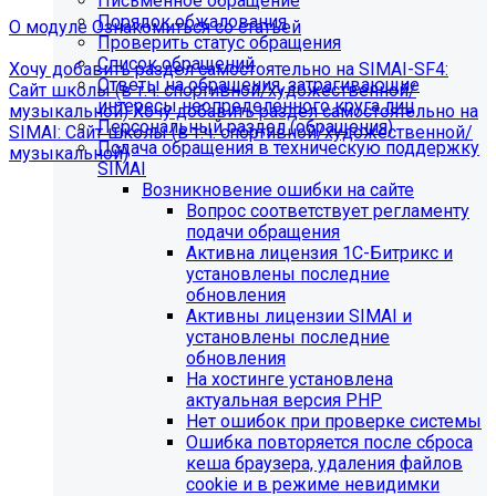
Письменное обращение
Порядок обжалования
О модуле
Ознакомиться со статьей
Проверить статус обращения
Список обращений
Хочу добавить раздел самостоятельно на SIMAI-SF4:
Ответы на обращения, затрагивающие
Сайт школы (в т.ч. спортивной/художественной/
интересы неопределенного круга лиц
музыкальной)
Хочу добавить раздел самостоятельно на
Персональный раздел (обращения)
SIMAI: Сайт школы (в т.ч. спортивной/художественной/
Подача обращения в техническую поддержку
музыкальной)
SIMAI
Информация по появлению ошибки
Возникновение ошибки на сайте
Вопрос соответствует регламенту
подачи обращения
[MP_LICENSE_VIOLATION] В вашу лицензию не входит
Активна лицензия 1С-Битрикс и
модуль SIMAI-SF4: Сведения об образовательной
установлены последние
организации (simai.sveden)
обновления
В связи с новыми требованиями Приказа 1493
Активны лицензии SIMAI и
Рособнадзора нами были внесены изменения в
установлены последние
поставку готовых решений для образовательных
обновления
организаций.
На хостинге установлена
актуальная версия PHP
Теперь в сборку готовых решений для образовательных
Нет ошибок при проверке системы
организаций входит модуль SIMAI-SF4: Сведения об
Ошибка повторяется после сброса
образовательной организации (simai.sveden). Для
кеша браузера, удаления файлов
корректной работы модуля необходимо активировать
cookie и в режиме невидимки