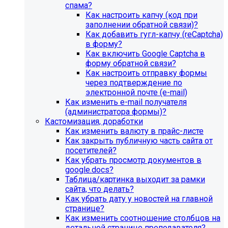
спама?
Как настроить капчу (код при
заполнении обратной связи)?
Как добавить гугл-капчу (reCaptcha)
в форму?
Как включить Google Captcha в
форму обратной связи?
Как настроить отправку формы
через подтверждение по
электронной почте (e-mail)
Как изменить e-mail получателя
(администратора формы)?
Кастомизация, доработки
Как изменить валюту в прайс-листе
Как закрыть публичную часть сайта от
посетителей?
Как убрать просмотр документов в
google.docs?
Таблица/картинка выходит за рамки
сайта, что делать?
Как убрать дату у новостей на главной
странице?
Как изменить соотношение столбцов на
детальной странице преподавателя?