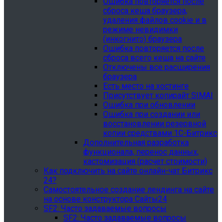
Ошибка повторяется после
сброса кеша браузера,
удаления файлов cookie и в
режиме невидимки
(инкогнито) браузера
Ошибка повторяется после
сброса всего кеша на сайте
Отключены все расширения
браузера
Есть место на хостинге
Присутствует копирайт SIMAI
Ошибка при обновлении
Ошибка при создании или
восстановлении резервной
копии средствами 1С-Битрикс
Дополнительная разработка
функционала, перенос данных,
кастомизация (расчет стоимости)
Как подключить на сайте онлайн-чат Битрикс
24?
Самостоятельное создание лендинга на сайте
на основе конструктора Сайты24
SF2: Часто задаваемые вопросы
SF2: Часто задаваемые вопросы