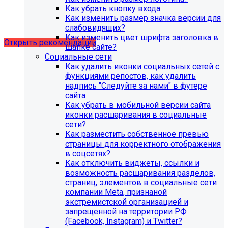
Рекомендации по безопасности
Как убрать кнопку входа
Как изменить размер значка версии для
сайта
слабовидящих?
Как изменить цвет шрифта заголовка в
Открыть рекомендации
шапке сайте?
Социальные сети
Как удалить иконки социальных сетей с
функциями репостов, как удалить
надпись "Следуйте за нами" в футере
сайта
Как убрать в мобильной версии сайта
иконки расшаривания в социальные
сети?
Как разместить собственное превью
страницы для корректного отображения
в соцсетях?
Как отключить виджеты, ссылки и
возможность расшаривания разделов,
страниц, элементов в социальные сети
компании Meta, признаной
С 1 февраля 2023 года ограничена
экстремистской организацией и
поддержка продуктов 1С-Битрикс на
запрещенной на территории РФ
PHP версии ниже 8.0. Рекомендуемая
(Facebook, Instagram) и Twitter?