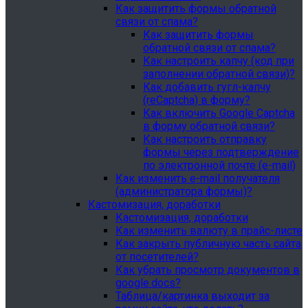
Как защитить формы обратной
связи от спама?
Как защитить формы
обратной связи от спама?
Как настроить капчу (код при
заполнении обратной связи)?
Как добавить гугл-капчу
(reCaptcha) в форму?
Как включить Google Captcha
в форму обратной связи?
Как настроить отправку
формы через подтверждение
по электронной почте (e-mail)
Как изменить e-mail получателя
(администратора формы)?
Кастомизация, доработки
Кастомизация, доработки
Как изменить валюту в прайс-листе
Как закрыть публичную часть сайта
от посетителей?
Как убрать просмотр документов в
google.docs?
Таблица/картинка выходит за