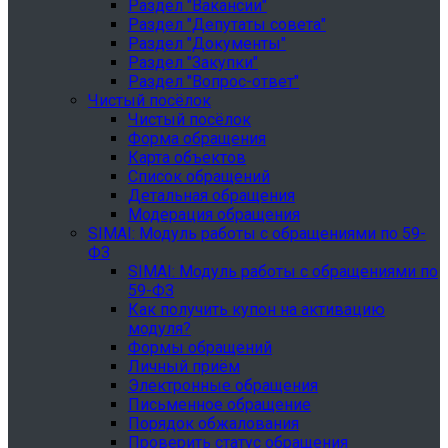
Раздел "Вакансии"
Раздел "Депутаты совета"
Раздел "Документы"
Раздел "Закупки"
Раздел "Вопрос-ответ"
Чистый посёлок
Чистый посёлок
Форма обращения
Карта объектов
Список обращений
Детальная обращения
Модерация обращения
SIMAI: Модуль работы с обращениями по 59-
ФЗ
SIMAI: Модуль работы с обращениями по
59-ФЗ
Как получить купон на активацию
модуля?
Формы обращений
Личный приём
Электронные обращения
Письменное обращение
Порядок обжалования
Проверить статус обращения