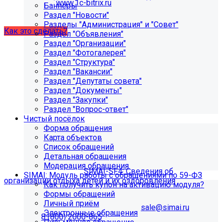
указан адрес:
www.1c-bitrix.ru
.
Баннеры
Затем запустите обновление через «Систему
Раздел "Новости"
обновлений».
Разделы "Администрация" и "Совет"
Как это сделать?
Раздел "Объявления"
Раздел "Организации"
Раздел "Фотогалерея"
Раздел "Структура"
Раздел "Вакансии"
Раздел "Депутаты совета"
Раздел "Документы"
Раздел "Закупки"
Раздел "Вопрос-ответ"
Чистый посёлок
Как добавить раздел "Сведения об
Форма обращения
организации отдыха детей и их
Карта объектов
Список обращений
оздоровления"?
Детальная обращения
Модерация обращения
Приобретите модуль
SIMAI-SF4: Сведения об
SIMAI: Модуль работы с обращениями по 59-ФЗ
организации отдыха детей и их оздоровления
Как получить купон на активацию модуля?
Формы обращений
Для приобретения модуля необходимо обратиться в
Личный приём
отдел продаж по электронной почте
sale@simai.ru
или
Электронные обращения
телефону
8 (800) 2000-865