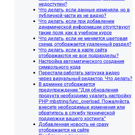
недоступен?
Что делать, если данные изменяли, но в
публичной части их не видно?
Что делать, если при добавлении
динамической информации отсутствуют
такие поля, как в учебном курсе
Что делать, если не меняется цветовая
схема, отображается удаленный раздел?
Что делать, если в карте сайта
отображаются не все подразделы?
Настройка автоматического создания
Инструкция по удалению ссылок на
символьного кода
Перестала работать загрузка видео
социальные сети
через визуальный редактор. Что делать?
В админке отображается
Для готовых решений на SIMAI-SF4:
предупреждение "Для обновления
продукта необходимо удалить настройку
SIMAI-SF4: Сайт библиотеки, SIMAI-SF4: Сайт
PHP mbstring.func_overload. Пожалуйста,
благотворительного фонда, SIMAI-SF4: Сайт города,
внесите необходимые изменения или
SIMAI-SF4: Сайт государственной организации, SIMAI-
обратитесь в службу технической
SF4: Сайт дворца культуры, SIMAI-SF4: Сайт детского
поддержки вашего хостинга."
сада, SIMAI-SF4: Сайт кандидата в депутаты, SIMAI-SF4:
Добавленная новость не сразу
Сайт колледжа, SIMAI-SF4: Сайт комплексного центра
отображается на сайте