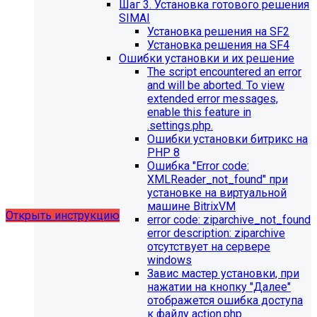
Шаг 3. Установка готового решения
SIMAI
Установка решения на SF2
Установка решения на SF4
Ошибки установки и их решение
The script encountered an error
Обновления в разделе
and will be aborted. To view
extended error messages,
"Педагогический состав"
enable this feature in
.settings.php.
Для готовых решений, использующих модуль SIMAI-
Ошибки установки битрикс на
SF4: Сведения об образовательной организации
PHP 8
(simai.sveden)
Ошибка "Error сode:
выпущено обновление 1.14.11, согласно которому в
XMLReader_not_found" при
разделе "Педагогический состав"
установке на виртуальной
можно разместить документ и скрыть таблицы.
машине BitrixVM
Открыть инструкцию
error сode: ziparchive_not_found
error description: ziparchive
отсутствует на сервере
windows
Завис мастер установки, при
нажатии на кнопку "Далее"
отображется ошибка доступа
к файлу action.php