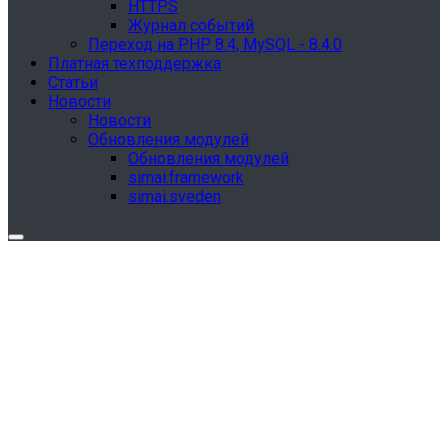
HTTPS
Журнал событий
Переход на PHP 8.4, MySQL - 8.4.0
Платная техподдержка
Статьи
Новости
Новости
Обновления модулей
Обновления модулей
simai.framework
simai.sveden
Обновления в разделе "Сведения об
образовательной организации"
Для готовых решений, использующих модуль SIMAI-
SF4: Сведения об образовательной организации
(simai.sveden)
выпущено обновление 1.15.0, согласно приказу № 1735
от 27.08.2024 и методическим рекомендациям 2025 года,
версия 9.0.0