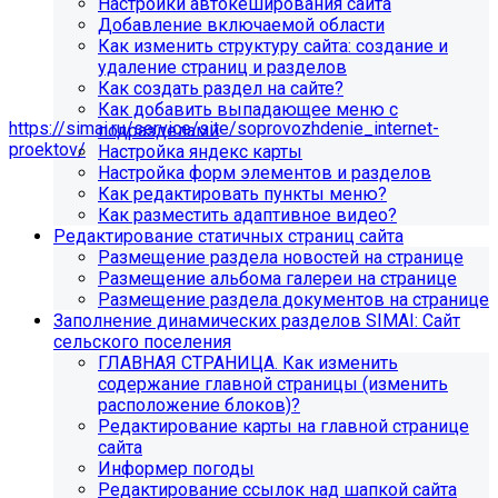
Настройки автокеширования сайта
Рекомендуем придерживаться регламента выполнения
Добавление включаемой области
этих работ — это помогает поддерживать сайт в
Как изменить структуру сайта: создание и
стабильном и безопасном состоянии.
удаление страниц и разделов
Если у вас нет технических специалистов, вы можете
Как создать раздел на сайте?
передать сайт на техническую поддержку нам:
Как добавить выпадающее меню с
https://simai.ru/service/site/soprovozhdenie_internet-
подразделами
proektov/
Настройка яндекс карты
Настройка форм элементов и разделов
Это выгодно, потому что вы получаете команду
Как редактировать пункты меню?
экспертов вместо одного сотрудника: мы берём на себя
Как разместить адаптивное видео?
регулярные обновления и контроль работоспособности,
Редактирование статичных страниц сайта
быстрее реагируем на сбои, снижаем риски простоев и
Размещение раздела новостей на странице
уязвимостей, а вам не нужно тратить время и бюджет на
Размещение альбома галереи на странице
поиск, обучение и удержание специалистов.
Размещение раздела документов на странице
Заполнение динамических разделов SIMAI: Сайт
сельского поселения
Проверьте адрес сервера
ГЛАВНАЯ СТРАНИЦА. Как изменить
содержание главной страницы (изменить
обновлений!
расположение блоков)?
Редактирование карты на главной странице
Из-за неправильного адреса обновлений может
сайта
некорректно отображаться срок действия лицензии.
Информер погоды
Убедитесь, что в настройках «Главного модуля»
Редактирование ссылок над шапкой сайта