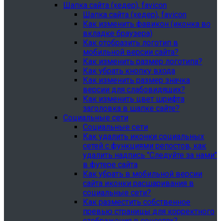
Шапка сайта (хедер), favicon
Шапка сайта (хедер), favicon
Как изменить фавикон (иконка во
вкладке браузера)
Как отобразить логотип в
мобильной версии сайта?
Как изменить размер логотипа?
Как убрать кнопку входа
Как изменить размер значка
версии для слабовидящих?
Как изменить цвет шрифта
заголовка в шапке сайте?
Социальные сети
Социальные сети
Как удалить иконки социальных
сетей с функциями репостов, как
удалить надпись "Следуйте за нами"
в футере сайта
Как убрать в мобильной версии
сайта иконки расшаривания в
социальные сети?
Как разместить собственное
превью страницы для корректного
отображения в соцсетях?