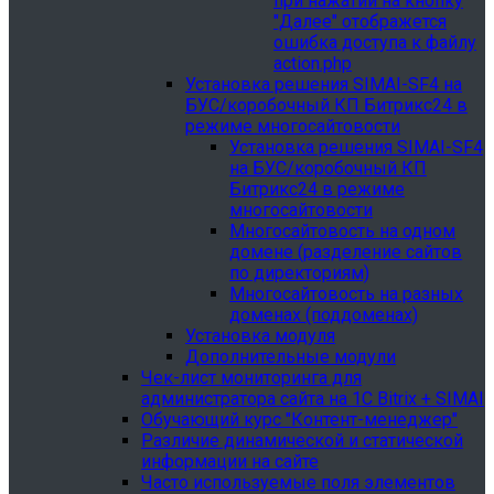
при нажатии на кнопку
"Далее" отображется
ошибка доступа к файлу
action.php
Установка решения SIMAI-SF4 на
БУС/коробочный КП Битрикс24 в
режиме многосайтовости
Установка решения SIMAI-SF4
на БУС/коробочный КП
Битрикс24 в режиме
многосайтовости
Многосайтовость на одном
домене (разделение сайтов
по директориям)
Многосайтовость на разных
доменах (поддоменах)
Установка модуля
Дополнительные модули
Чек-лист мониторинга для
администратора сайта на 1С Bitrix + SIMAI
Обучающий курс "Контент-менеджер"
Различие динамической и статической
информации на сайте
Часто используемые поля элементов