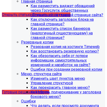
Главная страница
версия PHP - 8.1 и выше
Как разместить виджет обращений
через Госуслуги, общественных
Открыть статью
Открыть инструкцию
обсуждений на главной странице сайта?
Как отключить заголовок блока на
главной странице?
Как разместить список баннеров
(аналогичный существующему) на
главной странице?
Резервные копии
Резервная копия на хостинге Timeweb
Как восстановить резервную копию?
Как обезопасить себя от потери
информации, самостоятельных
изменений и наработок на сайте?
Ошибки при создании резервной копии
Учебные курсы
Меню, структура сайта
Изменить цвет пунктов меню
Управление структурой
по работе с готовыми решениями и модулями
Как перекрасить главное меню?
размещены в разделе "Учебные курсы"
Как убрать подчеркивание у заголовка
Готовые решения
Модули
бокового меню?
Ошибки
Что делать, если просмотр документа