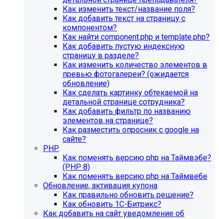
Как изменить текст/название поля?
Как добавить текст на страницу с
компонентом?
Как найти component.php и template.php?
Как добавить пустую индексную
страницу в разделе?
Как изменить количество элементов в
превью фотогалереи? (ожидается
обновление)
Как сделать картинку обтекаемой на
детальной странице сотрудника?
Как добавить фильтр по названию
элементов на странице?
Как разместить опросник с google на
сайте?
PHP
Как поменять версию php на Таймвэбе?
(PHP 8)
Как поменять версию php на Таймвебе
Обновление, активация купона
Как правильно обновить решение?
Как обновить 1С-Битрикс?
Как добавить на сайт уведомление об