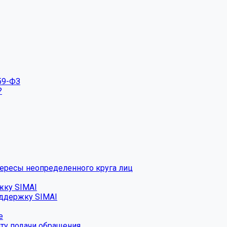
59-ФЗ
?
тересы неопределенного круга лиц
жку SIMAI
оддержку SIMAI
е
нту подачи обращения