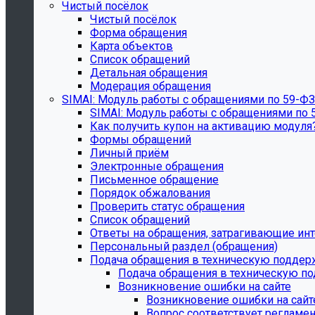
Чистый посёлок
Чистый посёлок
Форма обращения
Карта объектов
Список обращений
Детальная обращения
Модерация обращения
SIMAI: Модуль работы с обращениями по 59-ФЗ
SIMAI: Модуль работы с обращениями по 
Как получить купон на активацию модуля
Формы обращений
Личный приём
Электронные обращения
Письменное обращение
Порядок обжалования
Проверить статус обращения
Список обращений
Ответы на обращения, затрагивающие ин
Персональный раздел (обращения)
Подача обращения в техническую поддер
Подача обращения в техническую п
Возникновение ошибки на сайте
Возникновение ошибки на сайт
Вопрос соответствует регламе