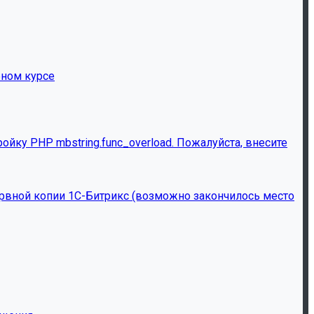
бном курсе
йку PHP mbstring.func_overload. Пожалуйста, внесите
ервной копии 1С-Битрикс (возможно закончилось место