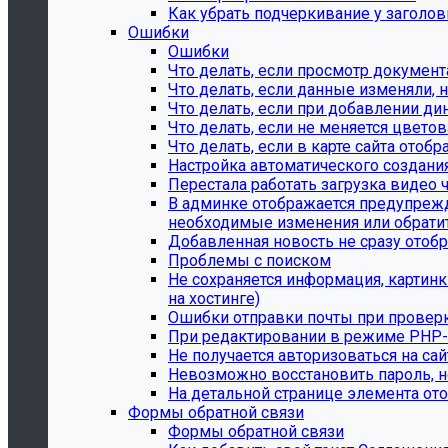
Как убрать подчеркивание у заголо
Ошибки
Ошибки
Что делать, если просмотр документ
Что делать, если данные изменяли, н
Что делать, если при добавлении ди
Что делать, если не меняется цвето
Что делать, если в карте сайта ото
Настройка автоматического создани
Перестала работать загрузка видео 
В админке отображается предупрежде
необходимые изменения или обратит
Добавленная новость не сразу отобр
Проблемы с поиском
Не сохраняется информация, картин
на хостинге)
Ошибки отправки почты при провер
При редактировании в режиме PHP-к
Не получается авторизоваться на сай
Невозможно восстановить пароль, н
На детальной странице элемента ото
Формы обратной связи
Формы обратной связи