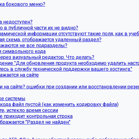
вка бокового меню?
а недоступен?
о в публичной части их не видно?
намической информации отсутствуют такие поля, как в уче
вая схема, отображается удаленный раздел?
бражаются не все подразделы?
я символьного кода
через визуальный редактор. Что делать?
ние "Для обновления продукта необходимо удалить настро
есь в службу технической поддержки вашего хостинга."
ажается на сайте
ки на сайте? ошибки при создании или восстановлении рез
ке системы
ода файл пустой (как изменить кодировку файла)
те, истекло время сессии
е приходит контрольная строка
бражается "Раздел не найден"