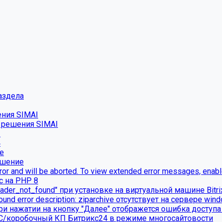
аздела
ения SIMAI
о решения SIMAI
2
4
е
ешение
ror and will be aborted. To view extended error messages, enable 
с на PHP 8
ader_not_found" при установке на виртуальной машине Bitr
found error description: ziparchive отсутствует на сервере win
ри нажатии на кнопку "Далее" отображется ошибка доступа 
УС/коробочный КП Битрикс24 в режиме многосайтовости