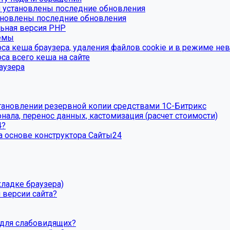
и установлены последние обновления
ановлены последние обновления
льная версия PHP
темы
са кеша браузера, удаления файлов cookie и в режиме нев
са всего кеша на сайте
аузера
тановлении резервной копии средствами 1С-Битрикс
ала, перенос данных, кастомизация (расчет стоимости)
4?
а основе конструктора Сайты24
кладке браузера)
 версии сайта?
 для слабовидящих?