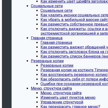
Как изменить цвет шрифта заголовк
Социальные сети
Социальные сети
Как удалить иконки социальных сете
Как убрать в мобильной версии сай
Как разместить собственное превью
Как отключить виджеты, ссылки и в
экстремистской организацией и запре
Главная страница
Главная страница
Как разместить виджет обращений ч
Как отключить заголовок блока на г
Как разместить список баннеров (а
Резервные копии
Резервные копии
Резервная копия на хостинге Timew
Как восстановить резервную копию
Как обезопасить себя от потери инф
Ошибки при создании резервной ко
Меню, структура сайта
Меню, структура сайта
Изменить цвет пунктов меню
Управление структурой
Как перекрасить главное меню?