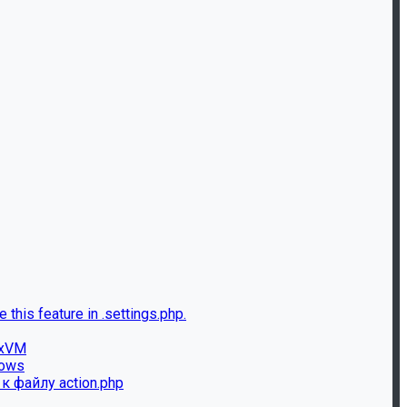
this feature in .settings.php.
ixVM
dows
к файлу action.php