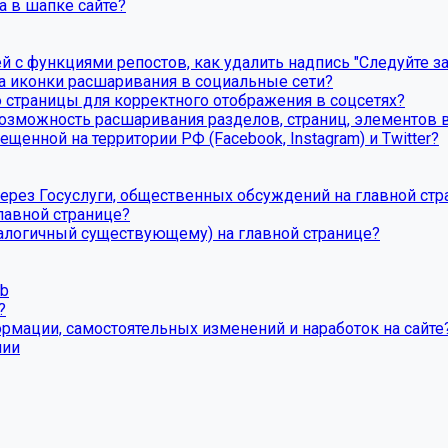
а в шапке сайте?
й с функциями репостов, как удалить надпись "Следуйте за
та иконки расшаривания в социальные сети?
 страницы для корректного отображения в соцсетях?
озможность расшаривания разделов, страниц, элементов в
щенной на территории РФ (Facebook, Instagram) и Twitter?
ерез Госуслуги, общественных обсуждений на главной стр
лавной странице?
налогичный существующему) на главной странице?
eb
?
ормации, самостоятельных изменений и наработок на сайте
пии