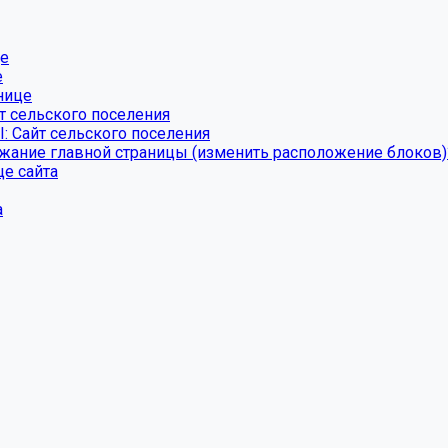
це
е
нице
т сельского поселения
: Сайт сельского поселения
ание главной страницы (изменить расположение блоков)
це сайта
а