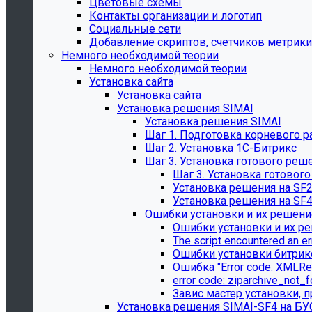
Цветовые схемы
Контакты организации и логотип
Социальные сети
Добавление скриптов, счетчиков метрики
Немного необходимой теории
Немного необходимой теории
Установка сайта
Установка сайта
Установка решения SIMAI
Установка решения SIMAI
Шаг 1. Подготовка корневого р
Шаг 2. Установка 1С-Битрикс
Шаг 3. Установка готового реш
Шаг 3. Установка готовог
Установка решения на SF
Установка решения на SF
Ошибки установки и их решени
Ошибки установки и их р
The script encountered an er
Ошибки установки битрик
Ошибка "Error сode: XMLRe
error сode: ziparchive_not_
Завис мастер установки, п
Установка решения SIMAI-SF4 на Б