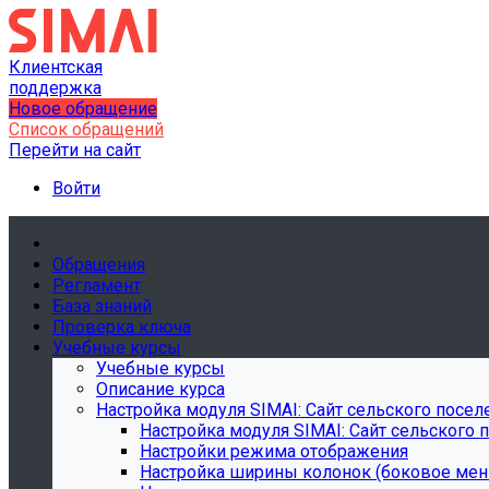
Клиентская
поддержка
Новое обращение
Список обращений
Перейти на сайт
Войти
Обращения
Регламент
База знаний
Проверка ключа
Учебные курсы
Учебные курсы
Описание курса
Настройка модуля SIMAI: Сайт сельского посел
Настройка модуля SIMAI: Сайт сельского 
Настройки режима отображения
Настройка ширины колонок (боковое ме