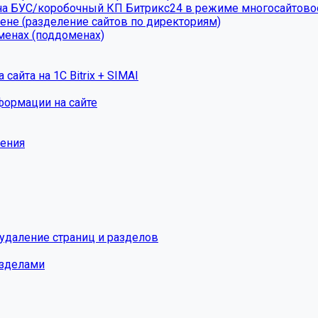
на БУС/коробочный КП Битрикс24 в режиме многосайтово
ене (разделение сайтов по директориям)
менах (поддоменах)
айта на 1С Bitrix + SIMAI
формации на сайте
жения
 удаление страниц и разделов
азделами