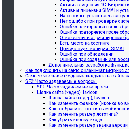
Активна лицензия 1С-Битрикс 
Активны лицензии SIMAI и уст
На хостинге установлена актуа
Нет ошибок при проверке сис
Ошибка повторяется после сбро
Ошибка повторяется после сбро
Отключены все расширения бр
Есть место на хостинге
Присутствует копирайт SIMAI
Ошибка при обновлении
Ошибка при создании или восс
Дополнительная разработка функцион
Как подключить на сайте онлайн-чат Битрикс 2
Самостоятельное создание лендинга на сайте н
SF2: Часто задаваемые вопросы
SF2: Часто задаваемые вопросы
Шапка сайта (хедер), favicon
Шапка сайта (хедер), favicon
Как изменить фавикон (иконка во в
Как отобразить логотип в мобильной
Как изменить размер логотипа?
Как убрать кнопку входа
Как изменить размер значка версии