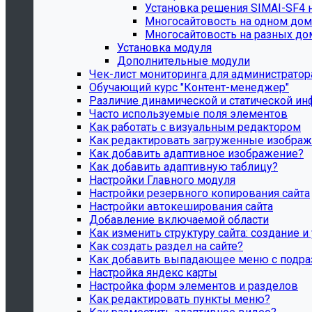
Установка решения SIMAI-SF4 
Многосайтовость на одном дом
Многосайтовость на разных до
Установка модуля
Дополнительные модули
Чек-лист мониторинга для администратора с
Обучающий курс "Контент-менеджер"
Различие динамической и статической ин
Часто используемые поля элементов
Как работать с визуальным редактором
Как редактировать загруженные изобра
Как добавить адаптивное изображение?
Как добавить адаптивную таблицу?
Настройки Главного модуля
Настройки резервного копирования сайта
Настройки автокеширования сайта
Добавление включаемой области
Как изменить структуру сайта: создание и
Как создать раздел на сайте?
Как добавить выпадающее меню с подр
Настройка яндекс карты
Настройка форм элементов и разделов
Как редактировать пункты меню?