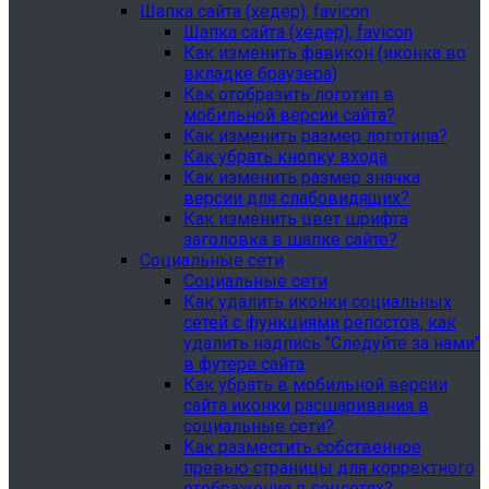
Шапка сайта (хедер), favicon
Шапка сайта (хедер), favicon
Как изменить фавикон (иконка во
вкладке браузера)
Как отобразить логотип в
мобильной версии сайта?
Как изменить размер логотипа?
Как убрать кнопку входа
Как изменить размер значка
версии для слабовидящих?
Как изменить цвет шрифта
заголовка в шапке сайте?
Социальные сети
Социальные сети
Как удалить иконки социальных
сетей с функциями репостов, как
удалить надпись "Следуйте за нами"
в футере сайта
Как убрать в мобильной версии
сайта иконки расшаривания в
социальные сети?
Как разместить собственное
превью страницы для корректного
отображения в соцсетях?