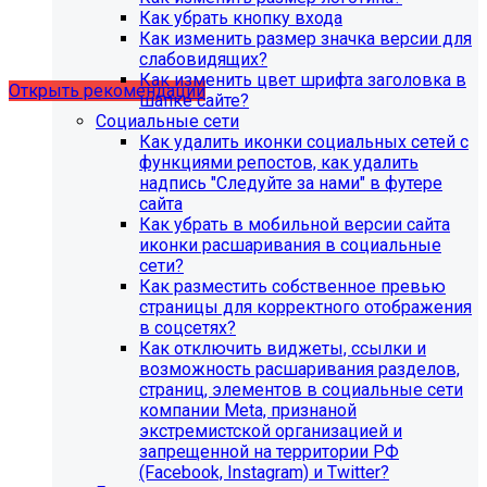
Рекомендации по безопасности
Как убрать кнопку входа
Как изменить размер значка версии для
сайта
слабовидящих?
Как изменить цвет шрифта заголовка в
Открыть рекомендации
шапке сайте?
Социальные сети
Как удалить иконки социальных сетей с
функциями репостов, как удалить
надпись "Следуйте за нами" в футере
сайта
Как убрать в мобильной версии сайта
иконки расшаривания в социальные
сети?
Как разместить собственное превью
страницы для корректного отображения
в соцсетях?
Как отключить виджеты, ссылки и
возможность расшаривания разделов,
страниц, элементов в социальные сети
компании Meta, признаной
С 1 февраля 2023 года ограничена
экстремистской организацией и
поддержка продуктов 1С-Битрикс на
запрещенной на территории РФ
PHP версии ниже 8.0. Рекомендуемая
(Facebook, Instagram) и Twitter?