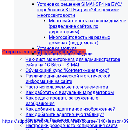
Установка решения SIMAI-SF4 на БУС/
С 01.02.2026
будет ограничена поддержка продуктов на
коробочный КП Битрикс24 в режиме
PHP версии ниже 8.2.
Рекомендуемая версия PHP - 8.4
многосайтовости
и выше
.
Многосайтовость на одном домене
(разделение сайтов по
С 01.09.2026
будет ограничена поддержка продуктов на
директориям)
MySql версии ниже 8.0.0.
Рекомендуемая версия MySql
Многосайтовость на разных
- 8.4.0 и выше.
доменах (поддоменах)
Установка модуля
Открыть статью
Открыть инструкцию
Дополнительные модули
Чек-лист мониторинга для администратора
сайта на 1С Bitrix + SIMAI
Обучающий курс "Контент-менеджер"
Различие динамической и статической
информации на сайте
Часто используемые поля элементов
Как работать с визуальным редактором
Как редактировать загруженные
изображения
Как добавить адаптивное изображение?
Как добавить адаптивную таблицу?
Мы подготовили чек-лист администратора сайта:
Настройки Главного модуля
https://support.simai.ru/learn/courses/course/140/lesson/39
Настройки резервного копирования сайта