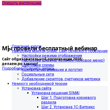
Открыть инструкцию
Описание курса
Мы провели бесплатный вебинар
Настройка модуля SIMAI: Сайт сельского поселения
Настройки режима отображения
Сайт образовательной организации 2026:
Настройка ширины колонок (боковое меню)
делаем по закону!
Цветовые схемы
Подробнее
Получить запись
Контакты организации и логотип
Социальные сети
Добавление скриптов, счетчиков метрики
Немного необходимой теории
Установка сайта
Установка решения SIMAI
Шаг 1. Подготовка корневого
раздела
Шаг 2. Установка 1С-Битрикс