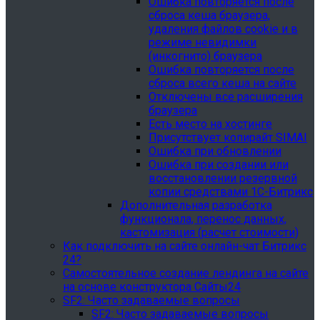
Ошибка повторяется после
сброса кеша браузера,
удаления файлов cookie и в
режиме невидимки
(инкогнито) браузера
Ошибка повторяется после
сброса всего кеша на сайте
Отключены все расширения
браузера
Есть место на хостинге
Присутствует копирайт SIMAI
Ошибка при обновлении
Ошибка при создании или
восстановлении резервной
копии средствами 1С-Битрикс
Дополнительная разработка
функционала, перенос данных,
кастомизация (расчет стоимости)
Как подключить на сайте онлайн-чат Битрикс
24?
Самостоятельное создание лендинга на сайте
на основе конструктора Сайты24
SF2: Часто задаваемые вопросы
SF2: Часто задаваемые вопросы