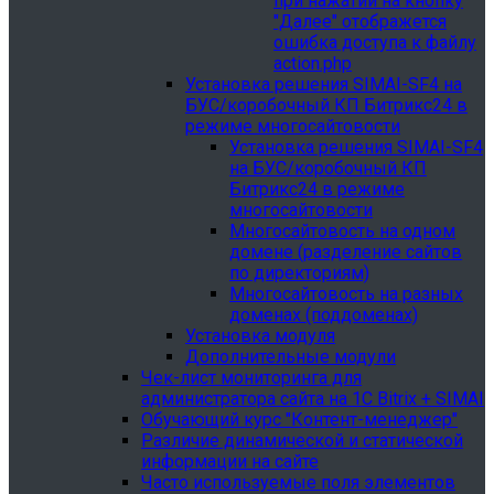
при нажатии на кнопку
"Далее" отображется
ошибка доступа к файлу
action.php
Установка решения SIMAI-SF4 на
БУС/коробочный КП Битрикс24 в
режиме многосайтовости
Установка решения SIMAI-SF4
на БУС/коробочный КП
Битрикс24 в режиме
многосайтовости
Многосайтовость на одном
домене (разделение сайтов
по директориям)
Многосайтовость на разных
доменах (поддоменах)
Установка модуля
Дополнительные модули
Чек-лист мониторинга для
администратора сайта на 1С Bitrix + SIMAI
Обучающий курс "Контент-менеджер"
Различие динамической и статической
информации на сайте
Часто используемые поля элементов