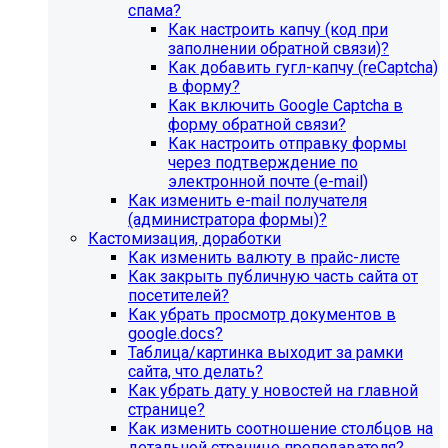
спама?
Как настроить капчу (код при
заполнении обратной связи)?
Как добавить гугл-капчу (reCaptcha)
в форму?
Как включить Google Captcha в
форму обратной связи?
Как настроить отправку формы
через подтверждение по
электронной почте (e-mail)
Как изменить e-mail получателя
(администратора формы)?
Кастомизация, доработки
Как изменить валюту в прайс-листе
Как закрыть публичную часть сайта от
посетителей?
Как убрать просмотр документов в
google.docs?
Таблица/картинка выходит за рамки
сайта, что делать?
Как убрать дату у новостей на главной
странице?
Как изменить соотношение столбцов на
детальной странице преподавателя?