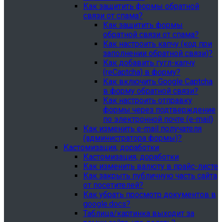
Как защитить формы обратной
связи от спама?
Как защитить формы
обратной связи от спама?
Как настроить капчу (код при
заполнении обратной связи)?
Как добавить гугл-капчу
(reCaptcha) в форму?
Как включить Google Captcha
в форму обратной связи?
Как настроить отправку
формы через подтверждение
по электронной почте (e-mail)
Как изменить e-mail получателя
(администратора формы)?
Кастомизация, доработки
Кастомизация, доработки
Как изменить валюту в прайс-листе
Как закрыть публичную часть сайта
от посетителей?
Как убрать просмотр документов в
google.docs?
Таблица/картинка выходит за