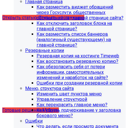
Главная страница
версия PHP - 8.1 и выше
Как разместить виджет обращений
через Госуслуги, общественных
Открыть статью
Открыть инструкцию
обсуждений на главной странице сайта?
Как отключить заголовок блока на
главной странице?
Как разместить список баннеров
(аналогичный существующему) на
главной странице?
Резервные копии
Резервная копия на хостинге Timeweb
Как восстановить резервную копию?
Как обезопасить себя от потери
информации, самостоятельных
изменений и наработок на сайте?
Ошибки при создании резервной копии
Учебные курсы
Меню, структура сайта
Изменить цвет пунктов меню
Управление структурой
по работе с готовыми решениями и модулями
Как перекрасить главное меню?
размещены в разделе "Учебные курсы"
Как убрать подчеркивание у заголовка
Готовые решения
Модули
бокового меню?
Ошибки
Что делать, если просмотр документа