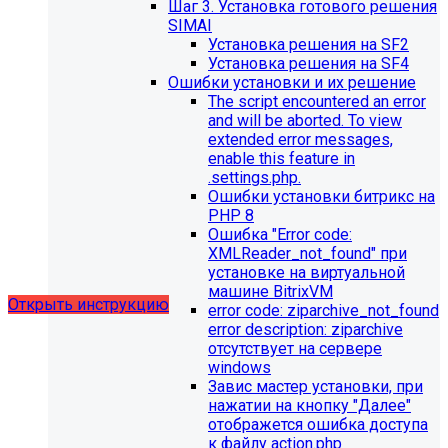
Шаг 3. Установка готового решения
SIMAI
Установка решения на SF2
Установка решения на SF4
Ошибки установки и их решение
The script encountered an error
Обновления в разделе
and will be aborted. To view
extended error messages,
"Педагогический состав"
enable this feature in
.settings.php.
Для готовых решений, использующих модуль SIMAI-
Ошибки установки битрикс на
SF4: Сведения об образовательной организации
PHP 8
(simai.sveden)
Ошибка "Error сode:
выпущено обновление 1.14.11, согласно которому в
XMLReader_not_found" при
разделе "Педагогический состав"
установке на виртуальной
можно разместить документ и скрыть таблицы.
машине BitrixVM
Открыть инструкцию
error сode: ziparchive_not_found
error description: ziparchive
отсутствует на сервере
windows
Завис мастер установки, при
нажатии на кнопку "Далее"
отображется ошибка доступа
к файлу action.php