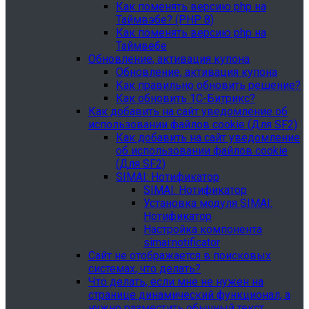
Как поменять версию php на
Таймвэбе? (PHP 8)
Как поменять версию php на
Таймвебе
Обновление, активация купона
Обновление, активация купона
Как правильно обновить решение?
Как обновить 1С-Битрикс?
Как добавить на сайт уведомление об
использовании файлов cookie (Для SF2)
Как добавить на сайт уведомление
об использовании файлов cookie
(Для SF2)
SIMAI: Нотификатор
SIMAI: Нотификатор
Установка модуля SIMAI:
Нотификатор
Настройка компонента
simai:notificator
Сайт не отображается в поисковых
системах, что делать?
Что делать, если мне не нужен на
странице динамический функционал, а
нужно разместить обычный текст