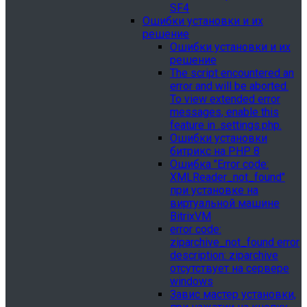
SF4
Ошибки установки и их
решение
Ошибки установки и их
решение
The script encountered an
error and will be aborted.
To view extended error
messages, enable this
feature in .settings.php.
Ошибки установки
битрикс на PHP 8
Ошибка "Error сode:
XMLReader_not_found"
при установке на
виртуальной машине
BitrixVM
error сode:
ziparchive_not_found error
description: ziparchive
отсутствует на сервере
windows
Завис мастер установки,