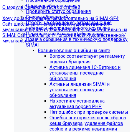
Письменное обращение
Порядок обжалования
О модуле
Ознакомиться со статьей
Проверить статус обращения
Список обращений
Хочу добавить раздел самостоятельно на SIMAI-SF4:
Ответы на обращения, затрагивающие
Сайт школы (в т.ч. спортивной/художественной/
интересы неопределенного круга лиц
музыкальной)
Хочу добавить раздел самостоятельно на
Персональный раздел (обращения)
SIMAI: Сайт школы (в т.ч. спортивной/художественной/
Подача обращения в техническую поддержку
музыкальной)
SIMAI
Информация по появлению ошибки
Возникновение ошибки на сайте
Вопрос соответствует регламенту
подачи обращения
[MP_LICENSE_VIOLATION] В вашу лицензию не входит
Активна лицензия 1С-Битрикс и
модуль SIMAI-SF4: Сведения об образовательной
установлены последние
организации (simai.sveden)
обновления
В связи с новыми требованиями Приказа 1493
Активны лицензии SIMAI и
Рособнадзора нами были внесены изменения в
установлены последние
поставку готовых решений для образовательных
обновления
организаций.
На хостинге установлена
актуальная версия PHP
Теперь в сборку готовых решений для образовательных
Нет ошибок при проверке системы
организаций входит модуль SIMAI-SF4: Сведения об
Ошибка повторяется после сброса
образовательной организации (simai.sveden). Для
кеша браузера, удаления файлов
корректной работы модуля необходимо активировать
cookie и в режиме невидимки