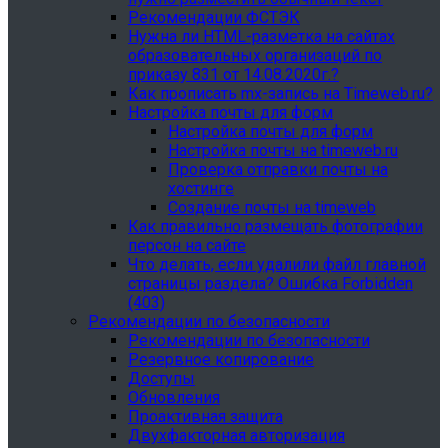
Рекомендации ФСТЭК
Нужна ли HTML-разметка на сайтах
образовательных организаций по
приказу 831 от 14.08.2020г.?
Как прописать mx-запись на Timeweb.ru?
Настройка почты для форм
Настройка почты для форм
Настройка почты на timeweb.ru
Проверка отправки почты на
хостинге
Создание почты на timeweb
Как правильно размещать фотографии
персон на сайте
Что делать, если удалили файл главной
страницы раздела? Ошибка Forbidden
(403)
Рекомендации по безопасности
Рекомендации по безопасности
Резервное копирование
Доступы
Обновления
Проактивная защита
Двухфакторная авторизация