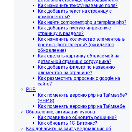
Как изменить текст/название поля?
Как добавить текст на страницу с
компонентом?
Как найти component.php и template.php?
Как добавить пустую индексную
страницу в разделе?
Как изменить количество элементов в
превью фотогалереи? (ожидается
обновление)
Как сделать картинку обтекаемой на
детальной странице сотрудника?
Как добавить фильтр по названию
элементов на странице?
Как разместить опросник с google на
сайте?
PHP
Как поменять версию php на Таймвэбе?
(PHP 8)
Как поменять версию php на Таймвебе
Обновление, активация купона
Как правильно обновить решение?
Как обновить 1С-Битрикс?
Как добавить на сайт уведомление об