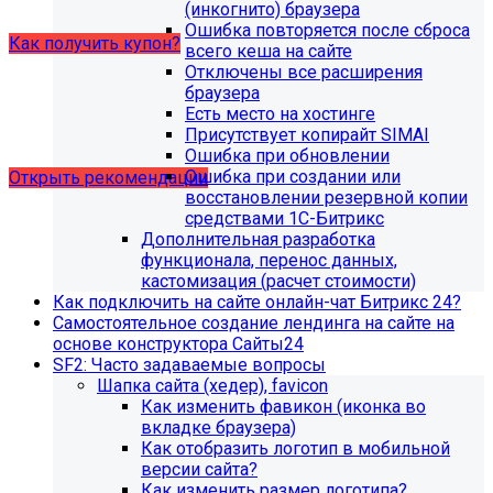
купон на него.
(инкогнито) браузера
Ошибка повторяется после сброса
Как получить купон?
всего кеша на сайте
Отключены все расширения
браузера
Что делать, если на хостинге не
Есть место на хостинге
хватает места?
Присутствует копирайт SIMAI
Ошибка при обновлении
Ошибка при создании или
Открыть рекомендации
восстановлении резервной копии
средствами 1С-Битрикс
Дополнительная разработка
функционала, перенос данных,
кастомизация (расчет стоимости)
Как подключить на сайте онлайн-чат Битрикс 24?
Самостоятельное создание лендинга на сайте на
основе конструктора Сайты24
SF2: Часто задаваемые вопросы
Шапка сайта (хедер), favicon
Как изменить фавикон (иконка во
вкладке браузера)
Как отобразить логотип в мобильной
версии сайта?
Как изменить размер логотипа?