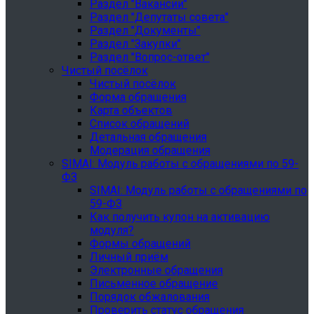
Раздел "Вакансии"
Раздел "Депутаты совета"
Раздел "Документы"
Раздел "Закупки"
Раздел "Вопрос-ответ"
Чистый посёлок
Чистый посёлок
Форма обращения
Карта объектов
Список обращений
Детальная обращения
Модерация обращения
SIMAI: Модуль работы с обращениями по 59-
ФЗ
SIMAI: Модуль работы с обращениями по
59-ФЗ
Как получить купон на активацию
модуля?
Формы обращений
Личный приём
Электронные обращения
Письменное обращение
Порядок обжалования
Проверить статус обращения