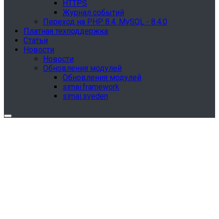
HTTPS
Журнал событий
Переход на PHP 8.4, MySQL - 8.4.0
Платная техподдержка
Статьи
Новости
Новости
Обновления модулей
Обновления модулей
simai.framework
simai.sveden
Обновления в разделе "Сведения об
образовательной организации"
Для готовых решений, использующих модуль SIMAI-
SF4: Сведения об образовательной организации
(simai.sveden)
выпущено обновление 1.15.0, согласно приказу № 1735
от 27.08.2024 и методическим рекомендациям 2025 года,
версия 9.0.0