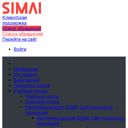
Клиентская
поддержка
Новое обращение
Список обращений
Перейти на сайт
Войти
Обращения
Регламент
База знаний
Проверка ключа
Учебные курсы
Учебные курсы
Описание курса
Настройка модуля SIMAI: Сайт сельского
поселения
Настройка модуля SIMAI: Сайт сельского
поселения