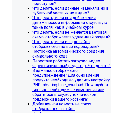
недоступен?
Что делать, если данные изменяли, но в
публичной части их не видно?
Что делать, если при добавлении
динамической информации отсутствуют
такие поля, как в учебном курсе
Что делать, если не меняется цветовая
схема, отображается удаленный раздел?
Что делать, если в карте сайта
отображаются не все подразделы?
Настройка автоматического создания
Инструкция по удалению ссылок на
символьного кода
Перестала работать загрузка видео
социальные сети
через визуальный редактор. Что делать?
В админке отображается
Для готовых решений на SIMAI-SF4:
предупреждение "Для обновления
продукта необходимо удалить настройку
SIMAI-SF4: Сайт библиотеки, SIMAI-SF4: Сайт
PHP mbstring.func_overload. Пожалуйста,
благотворительного фонда, SIMAI-SF4: Сайт города,
внесите необходимые изменения или
SIMAI-SF4: Сайт государственной организации, SIMAI-
обратитесь в службу технической
SF4: Сайт дворца культуры, SIMAI-SF4: Сайт детского
поддержки вашего хостинга."
сада, SIMAI-SF4: Сайт кандидата в депутаты, SIMAI-SF4:
Добавленная новость не сразу
Сайт колледжа, SIMAI-SF4: Сайт комплексного центра
отображается на сайте