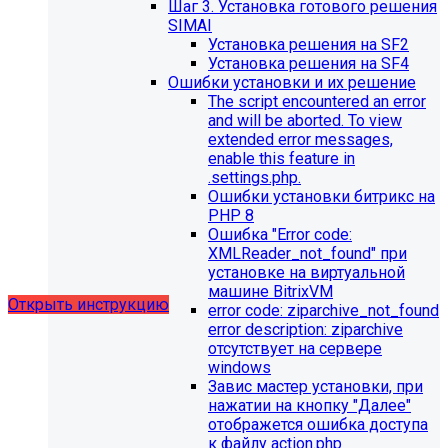
Шаг 3. Установка готового решения
SIMAI
Установка решения на SF2
Установка решения на SF4
Ошибки установки и их решение
The script encountered an error
Обновления в разделе
and will be aborted. To view
extended error messages,
"Педагогический состав"
enable this feature in
.settings.php.
Для готовых решений, использующих модуль SIMAI-
Ошибки установки битрикс на
SF4: Сведения об образовательной организации
PHP 8
(simai.sveden)
Ошибка "Error сode:
выпущено обновление 1.14.11, согласно которому в
XMLReader_not_found" при
разделе "Педагогический состав"
установке на виртуальной
можно разместить документ и скрыть таблицы.
машине BitrixVM
Открыть инструкцию
error сode: ziparchive_not_found
error description: ziparchive
отсутствует на сервере
windows
Завис мастер установки, при
нажатии на кнопку "Далее"
отображется ошибка доступа
к файлу action.php