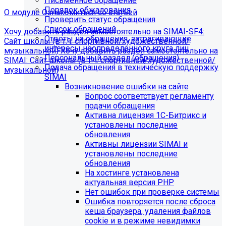
Письменное обращение
Порядок обжалования
О модуле
Ознакомиться со статьей
Проверить статус обращения
Список обращений
Хочу добавить раздел самостоятельно на SIMAI-SF4:
Ответы на обращения, затрагивающие
Сайт школы (в т.ч. спортивной/художественной/
интересы неопределенного круга лиц
музыкальной)
Хочу добавить раздел самостоятельно на
Персональный раздел (обращения)
SIMAI: Сайт школы (в т.ч. спортивной/художественной/
Подача обращения в техническую поддержку
музыкальной)
SIMAI
Информация по появлению ошибки
Возникновение ошибки на сайте
Вопрос соответствует регламенту
подачи обращения
[MP_LICENSE_VIOLATION] В вашу лицензию не входит
Активна лицензия 1С-Битрикс и
модуль SIMAI-SF4: Сведения об образовательной
установлены последние
организации (simai.sveden)
обновления
В связи с новыми требованиями Приказа 1493
Активны лицензии SIMAI и
Рособнадзора нами были внесены изменения в
установлены последние
поставку готовых решений для образовательных
обновления
организаций.
На хостинге установлена
актуальная версия PHP
Теперь в сборку готовых решений для образовательных
Нет ошибок при проверке системы
организаций входит модуль SIMAI-SF4: Сведения об
Ошибка повторяется после сброса
образовательной организации (simai.sveden). Для
кеша браузера, удаления файлов
корректной работы модуля необходимо активировать
cookie и в режиме невидимки