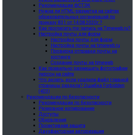
Рекомендации ФСТЭК
Нужна ли HTML-разметка на сайтах
образовательных организаций по
приказу 831 от 14.08.2020г.?
Как прописать mx-запись на Timeweb.ru?
Настройка почты для форм
Настройка почты для форм
Настройка почты на timeweb.ru
Проверка отправки почты на
хостинге
Создание почты на timeweb
Как правильно размещать фотографии
персон на сайте
Что делать, если удалили файл главной
страницы раздела? Ошибка Forbidden
(403)
Рекомендации по безопасности
Рекомендации по безопасности
Резервное копирование
Доступы
Обновления
Проактивная защита
Двухфакторная авторизация