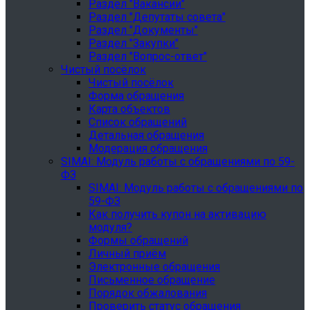
Раздел "Вакансии"
Раздел "Депутаты совета"
Раздел "Документы"
Раздел "Закупки"
Раздел "Вопрос-ответ"
Чистый посёлок
Чистый посёлок
Форма обращения
Карта объектов
Список обращений
Детальная обращения
Модерация обращения
SIMAI: Модуль работы с обращениями по 59-
ФЗ
SIMAI: Модуль работы с обращениями по
59-ФЗ
Как получить купон на активацию
модуля?
Формы обращений
Личный приём
Электронные обращения
Письменное обращение
Порядок обжалования
Проверить статус обращения