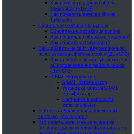
Как поменять версию php на
Таймвэбе? (PHP 8)
Как поменять версию php на
Таймвебе
Обновление, активация купона
Обновление, активация купона
Как правильно обновить решение?
Как обновить 1С-Битрикс?
Как добавить на сайт уведомление об
использовании файлов cookie (Для SF2)
Как добавить на сайт уведомление
об использовании файлов cookie
(Для SF2)
SIMAI: Нотификатор
SIMAI: Нотификатор
Установка модуля SIMAI:
Нотификатор
Настройка компонента
simai:notificator
Сайт не отображается в поисковых
системах, что делать?
Что делать, если мне не нужен на
странице динамический функционал, а
нужно разместить обычный текст