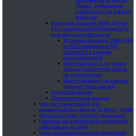
при нажатии на кнопку
"Далее" отображется
ошибка доступа к файлу
action.php
Установка решения SIMAI-SF4 на
БУС/коробочный КП Битрикс24 в
режиме многосайтовости
Установка решения SIMAI-SF4
на БУС/коробочный КП
Битрикс24 в режиме
многосайтовости
Многосайтовость на одном
домене (разделение сайтов
по директориям)
Многосайтовость на разных
доменах (поддоменах)
Установка модуля
Дополнительные модули
Чек-лист мониторинга для
администратора сайта на 1С Bitrix + SIMAI
Обучающий курс "Контент-менеджер"
Различие динамической и статической
информации на сайте
Часто используемые поля элементов