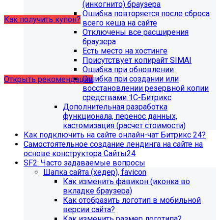
купон на него.
(инкогнито) браузера
Ошибка повторяется после сброса
Как получить купон?
всего кеша на сайте
Отключены все расширения
браузера
Что делать, если на хостинге не
Есть место на хостинге
хватает места?
Присутствует копирайт SIMAI
Ошибка при обновлении
Ошибка при создании или
Открыть рекомендации
восстановлении резервной копии
средствами 1С-Битрикс
Дополнительная разработка
функционала, перенос данных,
кастомизация (расчет стоимости)
Как подключить на сайте онлайн-чат Битрикс 24?
Самостоятельное создание лендинга на сайте на
основе конструктора Сайты24
SF2: Часто задаваемые вопросы
Шапка сайта (хедер), favicon
Как изменить фавикон (иконка во
вкладке браузера)
Как отобразить логотип в мобильной
версии сайта?
Как изменить размер логотипа?