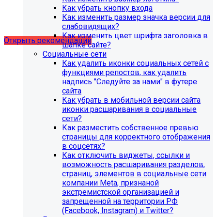
Рекомендации по безопасности
Как убрать кнопку входа
Как изменить размер значка версии для
сайта
слабовидящих?
Как изменить цвет шрифта заголовка в
Открыть рекомендации
шапке сайте?
Социальные сети
Как удалить иконки социальных сетей с
функциями репостов, как удалить
надпись "Следуйте за нами" в футере
сайта
Как убрать в мобильной версии сайта
иконки расшаривания в социальные
сети?
Как разместить собственное превью
страницы для корректного отображения
в соцсетях?
Как отключить виджеты, ссылки и
возможность расшаривания разделов,
страниц, элементов в социальные сети
компании Meta, признаной
С 1 февраля 2023 года ограничена
экстремистской организацией и
поддержка продуктов 1С-Битрикс на
запрещенной на территории РФ
PHP версии ниже 8.0. Рекомендуемая
(Facebook, Instagram) и Twitter?