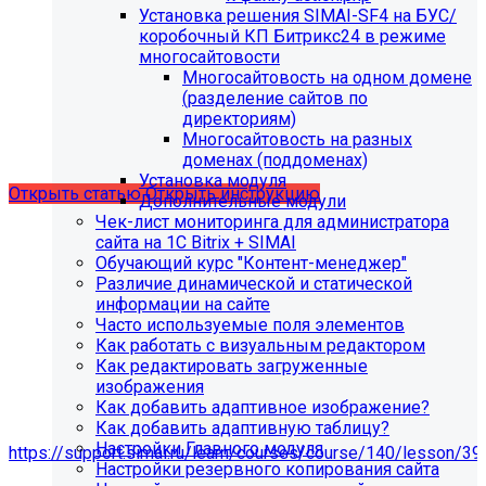
Установка решения SIMAI-SF4 на БУС/
С 01.02.2026
будет ограничена поддержка продуктов на
коробочный КП Битрикс24 в режиме
PHP версии ниже 8.2.
Рекомендуемая версия PHP - 8.4
многосайтовости
и выше
.
Многосайтовость на одном домене
(разделение сайтов по
С 01.09.2026
будет ограничена поддержка продуктов на
директориям)
MySql версии ниже 8.0.0.
Рекомендуемая версия MySql
Многосайтовость на разных
- 8.4.0 и выше.
доменах (поддоменах)
Установка модуля
Открыть статью
Открыть инструкцию
Дополнительные модули
Чек-лист мониторинга для администратора
сайта на 1С Bitrix + SIMAI
Обучающий курс "Контент-менеджер"
Различие динамической и статической
информации на сайте
Часто используемые поля элементов
Как работать с визуальным редактором
Как редактировать загруженные
изображения
Как добавить адаптивное изображение?
Как добавить адаптивную таблицу?
Мы подготовили чек-лист администратора сайта:
Настройки Главного модуля
https://support.simai.ru/learn/courses/course/140/lesson/39
Настройки резервного копирования сайта