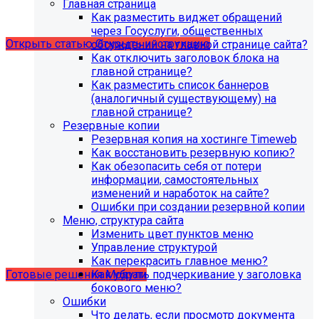
Главная страница
версия PHP - 8.1 и выше
Как разместить виджет обращений
через Госуслуги, общественных
Открыть статью
Открыть инструкцию
обсуждений на главной странице сайта?
Как отключить заголовок блока на
главной странице?
Как разместить список баннеров
(аналогичный существующему) на
главной странице?
Резервные копии
Резервная копия на хостинге Timeweb
Как восстановить резервную копию?
Как обезопасить себя от потери
информации, самостоятельных
изменений и наработок на сайте?
Ошибки при создании резервной копии
Учебные курсы
Меню, структура сайта
Изменить цвет пунктов меню
Управление структурой
по работе с готовыми решениями и модулями
Как перекрасить главное меню?
размещены в разделе "Учебные курсы"
Как убрать подчеркивание у заголовка
Готовые решения
Модули
бокового меню?
Ошибки
Что делать, если просмотр документа