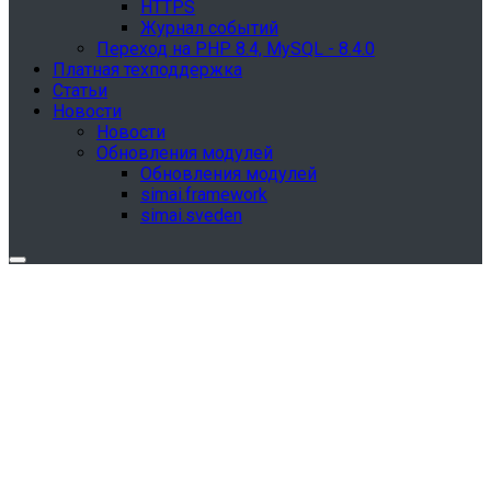
HTTPS
Журнал событий
Переход на PHP 8.4, MySQL - 8.4.0
Платная техподдержка
Статьи
Новости
Новости
Обновления модулей
Обновления модулей
simai.framework
simai.sveden
Обновления в разделе "Сведения об
образовательной организации"
Для готовых решений, использующих модуль SIMAI-
SF4: Сведения об образовательной организации
(simai.sveden)
выпущено обновление 1.15.0, согласно приказу № 1735
от 27.08.2024 и методическим рекомендациям 2025 года,
версия 9.0.0