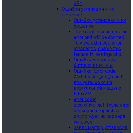
SF4
Ошибки установки и их
решение
Ошибки установки и их
решение
The script encountered an
error and will be aborted.
To view extended error
messages, enable this
feature in .settings.php.
Ошибки установки
битрикс на PHP 8
Ошибка "Error сode:
XMLReader_not_found"
при установке на
виртуальной машине
BitrixVM
error сode:
ziparchive_not_found error
description: ziparchive
отсутствует на сервере
windows
Завис мастер установки,