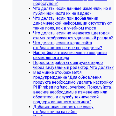
недоступен?
Что делать, если данные изменяли, но в
публичной части их не видно?
Что делать, если при добавлении
динамической информации отсутствуют
такие поля, как в учебном курсе
Что делать, если не меняется цветовая
схема, отображается удаленный раздел?
Что делать, если в карте сайта
отображаются не все подразделы?
Настройка автоматического создания
Инструкция по удалению ссылок на
символьного кода
Перестала работать загрузка видео
социальные сети
через визуальный редактор. Что делать?
В админке отображается
Для готовых решений на SIMAI-SF4:
предупреждение "Для обновления
продукта необходимо удалить настройку
SIMAI-SF4: Сайт библиотеки, SIMAI-SF4: Сайт
PHP mbstring.func_overload. Пожалуйста,
благотворительного фонда, SIMAI-SF4: Сайт города,
внесите необходимые изменения или
SIMAI-SF4: Сайт государственной организации, SIMAI-
обратитесь в службу технической
SF4: Сайт дворца культуры, SIMAI-SF4: Сайт детского
поддержки вашего хостинга."
сада, SIMAI-SF4: Сайт кандидата в депутаты, SIMAI-SF4:
Добавленная новость не сразу
Сайт колледжа, SIMAI-SF4: Сайт комплексного центра
отображается на сайте