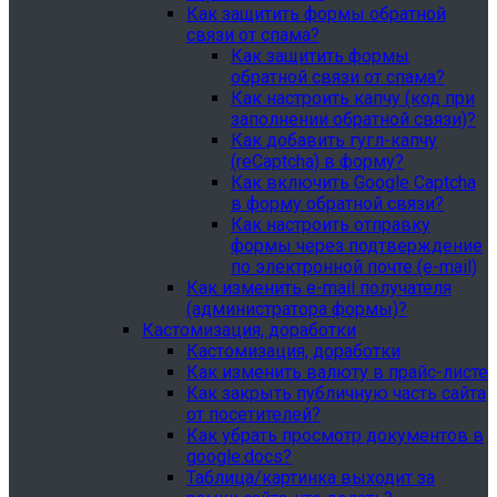
Как защитить формы обратной
связи от спама?
Как защитить формы
обратной связи от спама?
Как настроить капчу (код при
заполнении обратной связи)?
Как добавить гугл-капчу
(reCaptcha) в форму?
Как включить Google Captcha
в форму обратной связи?
Как настроить отправку
формы через подтверждение
по электронной почте (e-mail)
Как изменить e-mail получателя
(администратора формы)?
Кастомизация, доработки
Кастомизация, доработки
Как изменить валюту в прайс-листе
Как закрыть публичную часть сайта
от посетителей?
Как убрать просмотр документов в
google.docs?
Таблица/картинка выходит за