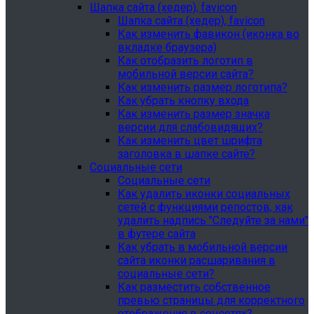
Шапка сайта (хедер), favicon
Шапка сайта (хедер), favicon
Как изменить фавикон (иконка во
вкладке браузера)
Как отобразить логотип в
мобильной версии сайта?
Как изменить размер логотипа?
Как убрать кнопку входа
Как изменить размер значка
версии для слабовидящих?
Как изменить цвет шрифта
заголовка в шапке сайте?
Социальные сети
Социальные сети
Как удалить иконки социальных
сетей с функциями репостов, как
удалить надпись "Следуйте за нами"
в футере сайта
Как убрать в мобильной версии
сайта иконки расшаривания в
социальные сети?
Как разместить собственное
превью страницы для корректного
отображения в соцсетях?