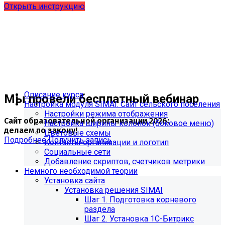
Открыть инструкцию
Описание курса
Мы провели бесплатный вебинар
Настройка модуля SIMAI: Сайт сельского поселения
Настройки режима отображения
Сайт образовательной организации 2026:
Настройка ширины колонок (боковое меню)
делаем по закону!
Цветовые схемы
Подробнее
Получить запись
Контакты организации и логотип
Социальные сети
Добавление скриптов, счетчиков метрики
Немного необходимой теории
Установка сайта
Установка решения SIMAI
Шаг 1. Подготовка корневого
раздела
Шаг 2. Установка 1С-Битрикс