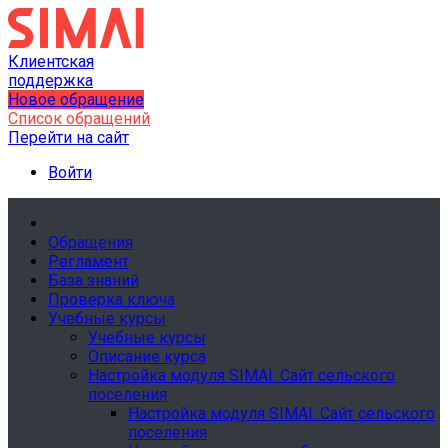
Клиентская
поддержка
Новое обращение
Список обращений
Перейти на сайт
Войти
Обращения
Регламент
База знаний
Проверка ключа
Учебные курсы
Учебные курсы
Описание курса
Настройка модуля SIMAI: Сайт сельского
поселения
Настройка модуля SIMAI: Сайт сельского
поселения