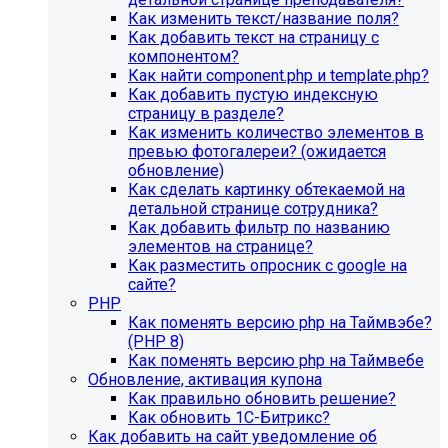
Как изменить текст/название поля?
Как добавить текст на страницу с
компонентом?
Как найти component.php и template.php?
Как добавить пустую индексную
страницу в разделе?
Как изменить количество элементов в
превью фотогалереи? (ожидается
обновление)
Как сделать картинку обтекаемой на
детальной странице сотрудника?
Как добавить фильтр по названию
элементов на странице?
Как разместить опросник с google на
сайте?
PHP
Как поменять версию php на Таймвэбе?
(PHP 8)
Как поменять версию php на Таймвебе
Обновление, активация купона
Как правильно обновить решение?
Как обновить 1С-Битрикс?
Как добавить на сайт уведомление об