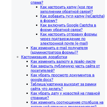
спама?
Как настроить капчу (код при
заполнении обратной связи)?
Как добавить гугл-капчу (reCaptcha)
в форму?
Как включить Google Captcha в
форму обратной связи?
Как настроить отправку формы
через подтверждение по
электронной почте (e-mail)
Как изменить e-mail получателя
(администратора формы)?
Кастомизация, доработки
Как изменить валюту в прайс-листе
Как закрыть публичную часть сайта от
посетителей?
Как убрать просмотр документов в
google.docs?
Таблица/картинка выходит за рамки
сайта, что делать?
Как убрать дату у новостей на главной
странице?
Как изменить соотношение столбцов на
детальной странице преподавателя?