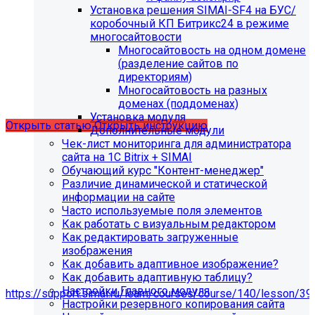
Установка решения SIMAI-SF4 на БУС/
С 01.02.2026
будет ограничена поддержка продуктов на
коробочный КП Битрикс24 в режиме
PHP версии ниже 8.2.
Рекомендуемая версия PHP - 8.4
многосайтовости
и выше
.
Многосайтовость на одном домене
(разделение сайтов по
С 01.09.2026
будет ограничена поддержка продуктов на
директориям)
MySql версии ниже 8.0.0.
Рекомендуемая версия MySql
Многосайтовость на разных
- 8.4.0 и выше.
доменах (поддоменах)
Установка модуля
Открыть статью
Открыть инструкцию
Дополнительные модули
Чек-лист мониторинга для администратора
сайта на 1С Bitrix + SIMAI
Обучающий курс "Контент-менеджер"
Различие динамической и статической
информации на сайте
Часто используемые поля элементов
Как работать с визуальным редактором
Как редактировать загруженные
изображения
Как добавить адаптивное изображение?
Как добавить адаптивную таблицу?
Мы подготовили чек-лист администратора сайта:
Настройки Главного модуля
https://support.simai.ru/learn/courses/course/140/lesson/39
Настройки резервного копирования сайта