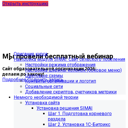
Открыть инструкцию
Описание курса
Мы провели бесплатный вебинар
Настройка модуля SIMAI: Сайт сельского поселения
Настройки режима отображения
Сайт образовательной организации 2026:
Настройка ширины колонок (боковое меню)
делаем по закону!
Цветовые схемы
Подробнее
Получить запись
Контакты организации и логотип
Социальные сети
Добавление скриптов, счетчиков метрики
Немного необходимой теории
Установка сайта
Установка решения SIMAI
Шаг 1. Подготовка корневого
раздела
Шаг 2. Установка 1С-Битрикс