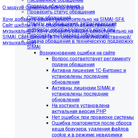
Письменное обращение
Порядок обжалования
О модуле
Ознакомиться со статьей
Проверить статус обращения
Список обращений
Хочу добавить раздел самостоятельно на SIMAI-SF4:
Ответы на обращения, затрагивающие
Сайт школы (в т.ч. спортивной/художественной/
интересы неопределенного круга лиц
музыкальной)
Хочу добавить раздел самостоятельно на
Персональный раздел (обращения)
SIMAI: Сайт школы (в т.ч. спортивной/художественной/
Подача обращения в техническую поддержку
музыкальной)
SIMAI
Информация по появлению ошибки
Возникновение ошибки на сайте
Вопрос соответствует регламенту
подачи обращения
[MP_LICENSE_VIOLATION] В вашу лицензию не входит
Активна лицензия 1С-Битрикс и
модуль SIMAI-SF4: Сведения об образовательной
установлены последние
организации (simai.sveden)
обновления
В связи с новыми требованиями Приказа 1493
Активны лицензии SIMAI и
Рособнадзора нами были внесены изменения в
установлены последние
поставку готовых решений для образовательных
обновления
организаций.
На хостинге установлена
актуальная версия PHP
Теперь в сборку готовых решений для образовательных
Нет ошибок при проверке системы
организаций входит модуль SIMAI-SF4: Сведения об
Ошибка повторяется после сброса
образовательной организации (simai.sveden). Для
кеша браузера, удаления файлов
корректной работы модуля необходимо активировать
cookie и в режиме невидимки