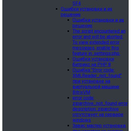
SF4
Ошибки установки и их
решение
Ошибки установки и их
решение
The script encountered an
error and will be aborted.
To view extended error
messages, enable this
feature in .settings.php.
Ошибки установки
битрикс на PHP 8
Ошибка "Error сode:
XMLReader_not_found"
при установке на
виртуальной машине
BitrixVM
error сode:
ziparchive_not_found error
description: ziparchive
отсутствует на сервере
windows
Завис мастер установки,