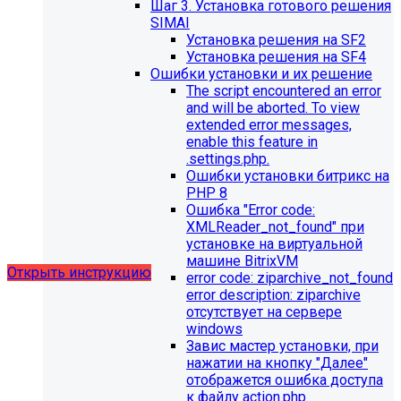
Шаг 3. Установка готового решения
SIMAI
Установка решения на SF2
Установка решения на SF4
Ошибки установки и их решение
The script encountered an error
Обновления в разделе
and will be aborted. To view
extended error messages,
"Педагогический состав"
enable this feature in
.settings.php.
Для готовых решений, использующих модуль SIMAI-
Ошибки установки битрикс на
SF4: Сведения об образовательной организации
PHP 8
(simai.sveden)
Ошибка "Error сode:
выпущено обновление 1.14.11, согласно которому в
XMLReader_not_found" при
разделе "Педагогический состав"
установке на виртуальной
можно разместить документ и скрыть таблицы.
машине BitrixVM
Открыть инструкцию
error сode: ziparchive_not_found
error description: ziparchive
отсутствует на сервере
windows
Завис мастер установки, при
нажатии на кнопку "Далее"
отображется ошибка доступа
к файлу action.php