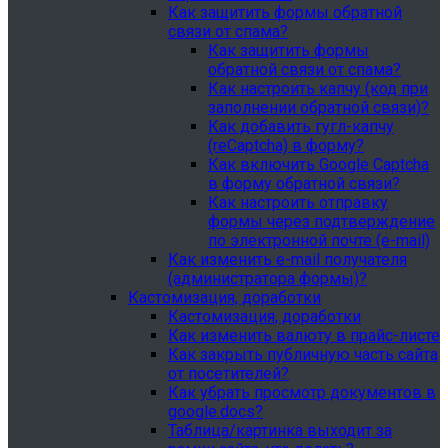
Как защитить формы обратной
связи от спама?
Как защитить формы
обратной связи от спама?
Как настроить капчу (код при
заполнении обратной связи)?
Как добавить гугл-капчу
(reCaptcha) в форму?
Как включить Google Captcha
в форму обратной связи?
Как настроить отправку
формы через подтверждение
по электронной почте (e-mail)
Как изменить e-mail получателя
(администратора формы)?
Кастомизация, доработки
Кастомизация, доработки
Как изменить валюту в прайс-листе
Как закрыть публичную часть сайта
от посетителей?
Как убрать просмотр документов в
google.docs?
Таблица/картинка выходит за