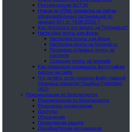
Рекомендации ФСТЭК
Нужна ли HTML-разметка на сайтах
образовательных организаций по
приказу 831 от 14.08.2020г.?
Как прописать mx-запись на Timeweb.ru?
Настройка почты для форм
Настройка почты для форм
Настройка почты на timeweb.ru
Проверка отправки почты на
хостинге
Создание почты на timeweb
Как правильно размещать фотографии
персон на сайте
Что делать, если удалили файл главной
страницы раздела? Ошибка Forbidden
(403)
Рекомендации по безопасности
Рекомендации по безопасности
Резервное копирование
Доступы
Обновления
Проактивная защита
Двухфакторная авторизация