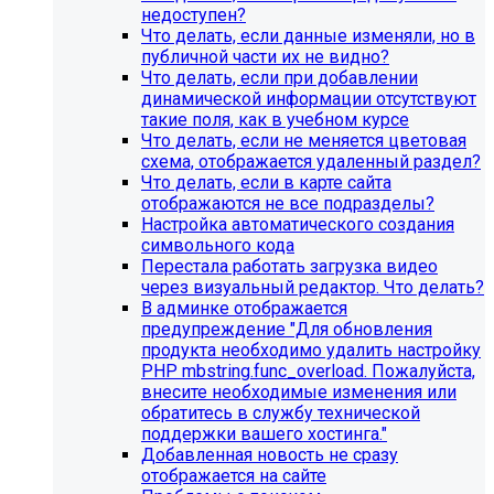
недоступен?
Что делать, если данные изменяли, но в
публичной части их не видно?
Что делать, если при добавлении
динамической информации отсутствуют
такие поля, как в учебном курсе
Что делать, если не меняется цветовая
схема, отображается удаленный раздел?
Что делать, если в карте сайта
отображаются не все подразделы?
Настройка автоматического создания
Инструкция по удалению ссылок на
символьного кода
Перестала работать загрузка видео
социальные сети
через визуальный редактор. Что делать?
В админке отображается
Для готовых решений на SIMAI-SF4:
предупреждение "Для обновления
продукта необходимо удалить настройку
SIMAI-SF4: Сайт библиотеки, SIMAI-SF4: Сайт
PHP mbstring.func_overload. Пожалуйста,
благотворительного фонда, SIMAI-SF4: Сайт города,
внесите необходимые изменения или
SIMAI-SF4: Сайт государственной организации, SIMAI-
обратитесь в службу технической
SF4: Сайт дворца культуры, SIMAI-SF4: Сайт детского
поддержки вашего хостинга."
сада, SIMAI-SF4: Сайт кандидата в депутаты, SIMAI-SF4:
Добавленная новость не сразу
Сайт колледжа, SIMAI-SF4: Сайт комплексного центра
отображается на сайте