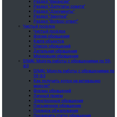
Раздел "Вакансии"
Раздел "Депутаты совета"
Раздел "Документы"
Раздел "Закупки"
Раздел "Вопрос-ответ"
Чистый посёлок
Чистый посёлок
Форма обращения
Карта объектов
Список обращений
Детальная обращения
Модерация обращения
SIMAI: Модуль работы с обращениями по 59-
ФЗ
SIMAI: Модуль работы с обращениями по
59-ФЗ
Как получить купон на активацию
модуля?
Формы обращений
Личный приём
Электронные обращения
Письменное обращение
Порядок обжалования
Проверить статус обращения