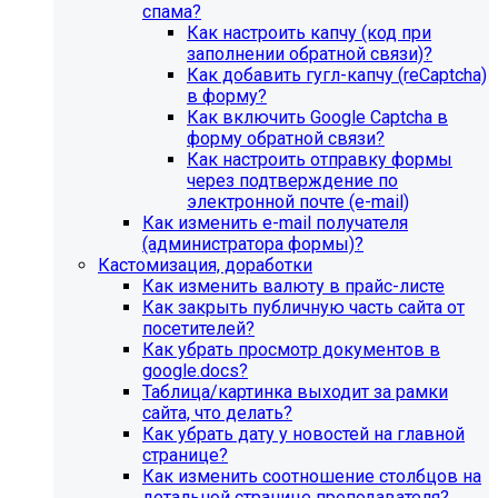
спама?
Как настроить капчу (код при
заполнении обратной связи)?
Как добавить гугл-капчу (reCaptcha)
в форму?
Как включить Google Captcha в
форму обратной связи?
Как настроить отправку формы
через подтверждение по
электронной почте (e-mail)
Как изменить e-mail получателя
(администратора формы)?
Кастомизация, доработки
Как изменить валюту в прайс-листе
Как закрыть публичную часть сайта от
посетителей?
Как убрать просмотр документов в
google.docs?
Таблица/картинка выходит за рамки
сайта, что делать?
Как убрать дату у новостей на главной
странице?
Как изменить соотношение столбцов на
детальной странице преподавателя?