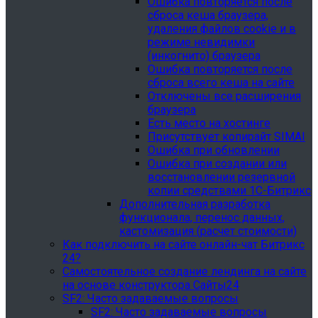
Ошибка повторяется после
сброса кеша браузера,
удаления файлов cookie и в
режиме невидимки
(инкогнито) браузера
Ошибка повторяется после
сброса всего кеша на сайте
Отключены все расширения
браузера
Есть место на хостинге
Присутствует копирайт SIMAI
Ошибка при обновлении
Ошибка при создании или
восстановлении резервной
копии средствами 1С-Битрикс
Дополнительная разработка
функционала, перенос данных,
кастомизация (расчет стоимости)
Как подключить на сайте онлайн-чат Битрикс
24?
Самостоятельное создание лендинга на сайте
на основе конструктора Сайты24
SF2: Часто задаваемые вопросы
SF2: Часто задаваемые вопросы