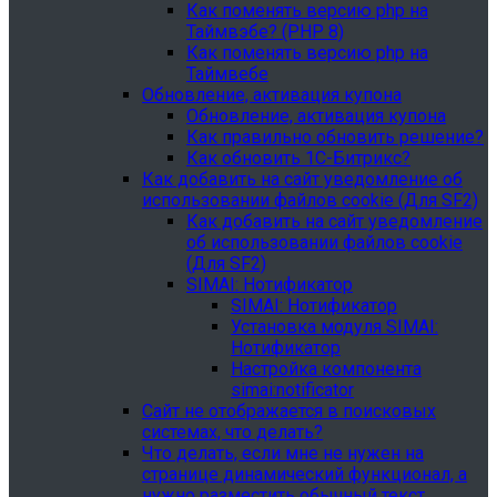
Как поменять версию php на
Таймвэбе? (PHP 8)
Как поменять версию php на
Таймвебе
Обновление, активация купона
Обновление, активация купона
Как правильно обновить решение?
Как обновить 1С-Битрикс?
Как добавить на сайт уведомление об
использовании файлов cookie (Для SF2)
Как добавить на сайт уведомление
об использовании файлов cookie
(Для SF2)
SIMAI: Нотификатор
SIMAI: Нотификатор
Установка модуля SIMAI:
Нотификатор
Настройка компонента
simai:notificator
Сайт не отображается в поисковых
системах, что делать?
Что делать, если мне не нужен на
странице динамический функционал, а
нужно разместить обычный текст