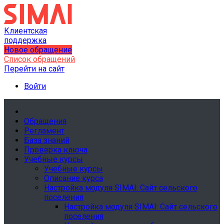
Клиентская
поддержка
Новое обращение
Список обращений
Перейти на сайт
Войти
Обращения
Регламент
База знаний
Проверка ключа
Учебные курсы
Учебные курсы
Описание курса
Настройка модуля SIMAI: Сайт сельского
поселения
Настройка модуля SIMAI: Сайт сельского
поселения