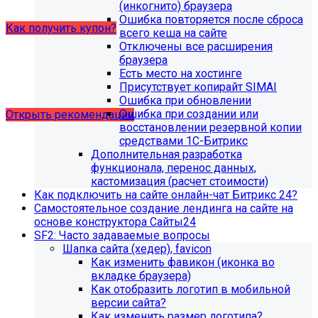
купон на него.
(инкогнито) браузера
Ошибка повторяется после сброса
Как получить купон?
всего кеша на сайте
Отключены все расширения
браузера
Что делать, если на хостинге не
Есть место на хостинге
хватает места?
Присутствует копирайт SIMAI
Ошибка при обновлении
Ошибка при создании или
Открыть рекомендации
восстановлении резервной копии
средствами 1С-Битрикс
Дополнительная разработка
функционала, перенос данных,
кастомизация (расчет стоимости)
Как подключить на сайте онлайн-чат Битрикс 24?
Самостоятельное создание лендинга на сайте на
основе конструктора Сайты24
SF2: Часто задаваемые вопросы
Шапка сайта (хедер), favicon
Как изменить фавикон (иконка во
вкладке браузера)
Как отобразить логотип в мобильной
версии сайта?
Как изменить размер логотипа?