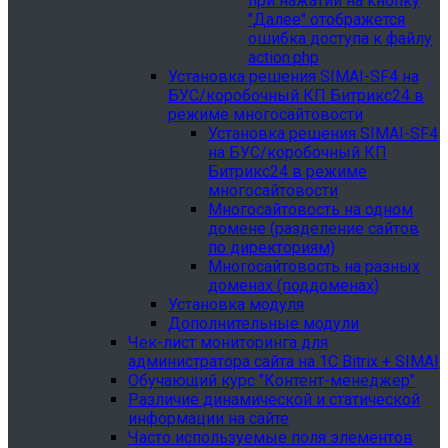
при нажатии на кнопку
"Далее" отображется
ошибка доступа к файлу
action.php
Установка решения SIMAI-SF4 на
БУС/коробочный КП Битрикс24 в
режиме многосайтовости
Установка решения SIMAI-SF4
на БУС/коробочный КП
Битрикс24 в режиме
многосайтовости
Многосайтовость на одном
домене (разделение сайтов
по директориям)
Многосайтовость на разных
доменах (поддоменах)
Установка модуля
Дополнительные модули
Чек-лист мониторинга для
администратора сайта на 1С Bitrix + SIMAI
Обучающий курс "Контент-менеджер"
Различие динамической и статической
информации на сайте
Часто используемые поля элементов