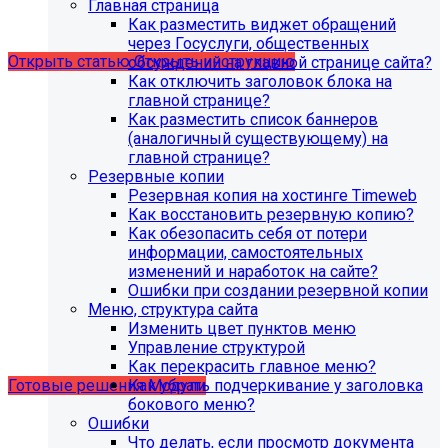
Главная страница
версия PHP - 8.1 и выше
Как разместить виджет обращений
через Госуслуги, общественных
Открыть статью
Открыть инструкцию
обсуждений на главной странице сайта?
Как отключить заголовок блока на
главной странице?
Как разместить список баннеров
(аналогичный существующему) на
главной странице?
Резервные копии
Резервная копия на хостинге Timeweb
Как восстановить резервную копию?
Как обезопасить себя от потери
информации, самостоятельных
изменений и наработок на сайте?
Ошибки при создании резервной копии
Учебные курсы
Меню, структура сайта
Изменить цвет пунктов меню
Управление структурой
по работе с готовыми решениями и модулями
Как перекрасить главное меню?
размещены в разделе "Учебные курсы"
Как убрать подчеркивание у заголовка
Готовые решения
Модули
бокового меню?
Ошибки
Что делать, если просмотр документа