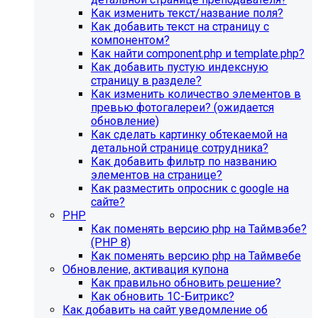
Как изменить текст/название поля?
Как добавить текст на страницу с
компонентом?
Как найти component.php и template.php?
Как добавить пустую индексную
страницу в разделе?
Как изменить количество элементов в
превью фотогалереи? (ожидается
обновление)
Как сделать картинку обтекаемой на
детальной странице сотрудника?
Как добавить фильтр по названию
элементов на странице?
Как разместить опросник с google на
сайте?
PHP
Как поменять версию php на Таймвэбе?
(PHP 8)
Как поменять версию php на Таймвебе
Обновление, активация купона
Как правильно обновить решение?
Как обновить 1С-Битрикс?
Как добавить на сайт уведомление об