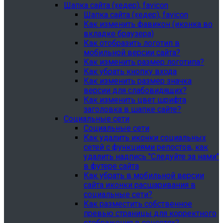
Шапка сайта (хедер), favicon
Шапка сайта (хедер), favicon
Как изменить фавикон (иконка во
вкладке браузера)
Как отобразить логотип в
мобильной версии сайта?
Как изменить размер логотипа?
Как убрать кнопку входа
Как изменить размер значка
версии для слабовидящих?
Как изменить цвет шрифта
заголовка в шапке сайте?
Социальные сети
Социальные сети
Как удалить иконки социальных
сетей с функциями репостов, как
удалить надпись "Следуйте за нами"
в футере сайта
Как убрать в мобильной версии
сайта иконки расшаривания в
социальные сети?
Как разместить собственное
превью страницы для корректного
отображения в соцсетях?