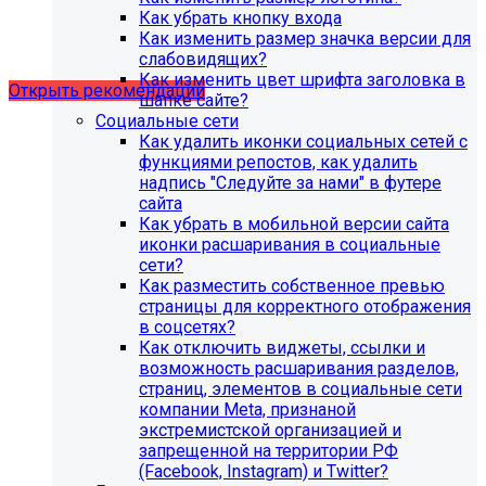
Рекомендации по безопасности
Как убрать кнопку входа
Как изменить размер значка версии для
сайта
слабовидящих?
Как изменить цвет шрифта заголовка в
Открыть рекомендации
шапке сайте?
Социальные сети
Как удалить иконки социальных сетей с
функциями репостов, как удалить
надпись "Следуйте за нами" в футере
сайта
Как убрать в мобильной версии сайта
иконки расшаривания в социальные
сети?
Как разместить собственное превью
страницы для корректного отображения
в соцсетях?
Как отключить виджеты, ссылки и
возможность расшаривания разделов,
страниц, элементов в социальные сети
компании Meta, признаной
С 1 февраля 2023 года ограничена
экстремистской организацией и
поддержка продуктов 1С-Битрикс на
запрещенной на территории РФ
PHP версии ниже 8.0. Рекомендуемая
(Facebook, Instagram) и Twitter?