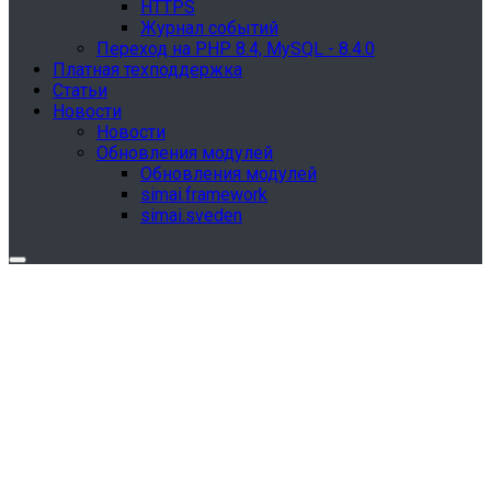
HTTPS
Журнал событий
Переход на PHP 8.4, MySQL - 8.4.0
Платная техподдержка
Статьи
Новости
Новости
Обновления модулей
Обновления модулей
simai.framework
simai.sveden
Обновления в разделе "Сведения об
образовательной организации"
Для готовых решений, использующих модуль SIMAI-
SF4: Сведения об образовательной организации
(simai.sveden)
выпущено обновление 1.15.0, согласно приказу № 1735
от 27.08.2024 и методическим рекомендациям 2025 года,
версия 9.0.0