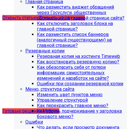
Главная страница
версия PHP - 8.1 и выше
Как разместить виджет обращений
через Госуслуги, общественных
Открыть статью
Открыть инструкцию
обсуждений на главной странице сайта?
Как отключить заголовок блока на
главной странице?
Как разместить список баннеров
(аналогичный существующему) на
главной странице?
Резервные копии
Резервная копия на хостинге Timeweb
Как восстановить резервную копию?
Как обезопасить себя от потери
информации, самостоятельных
изменений и наработок на сайте?
Ошибки при создании резервной копии
Учебные курсы
Меню, структура сайта
Изменить цвет пунктов меню
Управление структурой
по работе с готовыми решениями и модулями
Как перекрасить главное меню?
размещены в разделе "Учебные курсы"
Как убрать подчеркивание у заголовка
Готовые решения
Модули
бокового меню?
Ошибки
Что делать, если просмотр документа