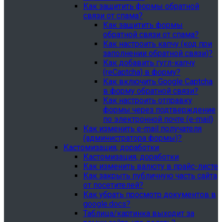
Как защитить формы обратной
связи от спама?
Как защитить формы
обратной связи от спама?
Как настроить капчу (код при
заполнении обратной связи)?
Как добавить гугл-капчу
(reCaptcha) в форму?
Как включить Google Captcha
в форму обратной связи?
Как настроить отправку
формы через подтверждение
по электронной почте (e-mail)
Как изменить e-mail получателя
(администратора формы)?
Кастомизация, доработки
Кастомизация, доработки
Как изменить валюту в прайс-листе
Как закрыть публичную часть сайта
от посетителей?
Как убрать просмотр документов в
google.docs?
Таблица/картинка выходит за