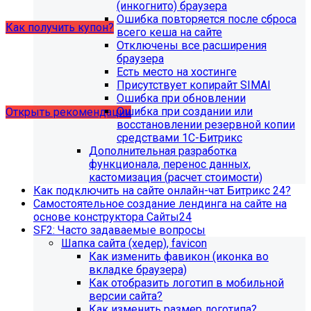
купон на него.
(инкогнито) браузера
Ошибка повторяется после сброса
Как получить купон?
всего кеша на сайте
Отключены все расширения
браузера
Что делать, если на хостинге не
Есть место на хостинге
хватает места?
Присутствует копирайт SIMAI
Ошибка при обновлении
Ошибка при создании или
Открыть рекомендации
восстановлении резервной копии
средствами 1С-Битрикс
Дополнительная разработка
функционала, перенос данных,
кастомизация (расчет стоимости)
Как подключить на сайте онлайн-чат Битрикс 24?
Самостоятельное создание лендинга на сайте на
основе конструктора Сайты24
SF2: Часто задаваемые вопросы
Шапка сайта (хедер), favicon
Как изменить фавикон (иконка во
вкладке браузера)
Как отобразить логотип в мобильной
версии сайта?
Как изменить размер логотипа?