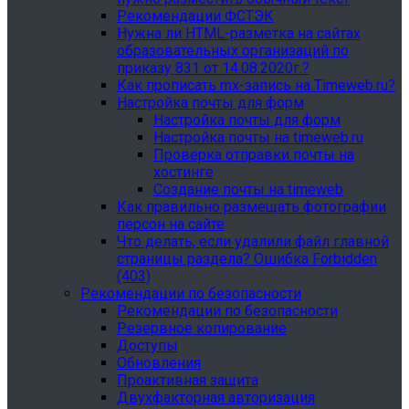
Рекомендации ФСТЭК
Нужна ли HTML-разметка на сайтах
образовательных организаций по
приказу 831 от 14.08.2020г.?
Как прописать mx-запись на Timeweb.ru?
Настройка почты для форм
Настройка почты для форм
Настройка почты на timeweb.ru
Проверка отправки почты на
хостинге
Создание почты на timeweb
Как правильно размещать фотографии
персон на сайте
Что делать, если удалили файл главной
страницы раздела? Ошибка Forbidden
(403)
Рекомендации по безопасности
Рекомендации по безопасности
Резервное копирование
Доступы
Обновления
Проактивная защита
Двухфакторная авторизация