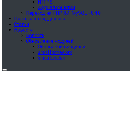
HTTPS
Журнал событий
Переход на PHP 8.4, MySQL - 8.4.0
Платная техподдержка
Статьи
Новости
Новости
Обновления модулей
Обновления модулей
simai.framework
simai.sveden
Обновления в разделе "Сведения об
образовательной организации"
Для готовых решений, использующих модуль SIMAI-
SF4: Сведения об образовательной организации
(simai.sveden)
выпущено обновление 1.15.0, согласно приказу № 1735
от 27.08.2024 и методическим рекомендациям 2025 года,
версия 9.0.0