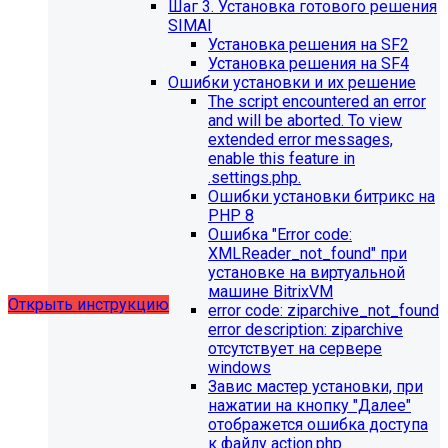
Шаг 3. Установка готового решения
SIMAI
Установка решения на SF2
Установка решения на SF4
Ошибки установки и их решение
The script encountered an error
Обновления в разделе
and will be aborted. To view
extended error messages,
"Педагогический состав"
enable this feature in
.settings.php.
Для готовых решений, использующих модуль SIMAI-
Ошибки установки битрикс на
SF4: Сведения об образовательной организации
PHP 8
(simai.sveden)
Ошибка "Error сode:
выпущено обновление 1.14.11, согласно которому в
XMLReader_not_found" при
разделе "Педагогический состав"
установке на виртуальной
можно разместить документ и скрыть таблицы.
машине BitrixVM
Открыть инструкцию
error сode: ziparchive_not_found
error description: ziparchive
отсутствует на сервере
windows
Завис мастер установки, при
нажатии на кнопку "Далее"
отображется ошибка доступа
к файлу action.php