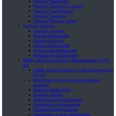
Раздел "Вакансии"
Раздел "Депутаты совета"
Раздел "Документы"
Раздел "Закупки"
Раздел "Вопрос-ответ"
Чистый посёлок
Чистый посёлок
Форма обращения
Карта объектов
Список обращений
Детальная обращения
Модерация обращения
SIMAI: Модуль работы с обращениями по 59-
ФЗ
SIMAI: Модуль работы с обращениями по
59-ФЗ
Как получить купон на активацию
модуля?
Формы обращений
Личный приём
Электронные обращения
Письменное обращение
Порядок обжалования
Проверить статус обращения