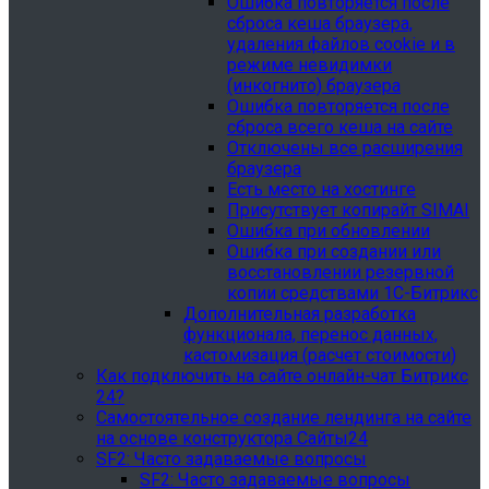
Ошибка повторяется после
сброса кеша браузера,
удаления файлов cookie и в
режиме невидимки
(инкогнито) браузера
Ошибка повторяется после
сброса всего кеша на сайте
Отключены все расширения
браузера
Есть место на хостинге
Присутствует копирайт SIMAI
Ошибка при обновлении
Ошибка при создании или
восстановлении резервной
копии средствами 1С-Битрикс
Дополнительная разработка
функционала, перенос данных,
кастомизация (расчет стоимости)
Как подключить на сайте онлайн-чат Битрикс
24?
Самостоятельное создание лендинга на сайте
на основе конструктора Сайты24
SF2: Часто задаваемые вопросы
SF2: Часто задаваемые вопросы