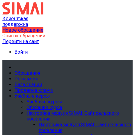
Клиентская
поддержка
Новое обращение
Список обращений
Перейти на сайт
Войти
Обращения
Регламент
База знаний
Проверка ключа
Учебные курсы
Учебные курсы
Описание курса
Настройка модуля SIMAI: Сайт сельского
поселения
Настройка модуля SIMAI: Сайт сельского
поселения