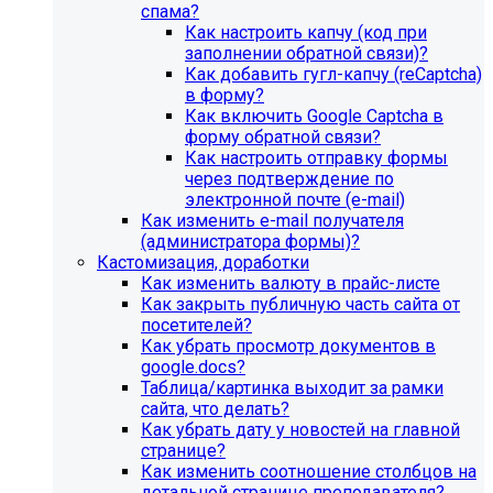
спама?
Как настроить капчу (код при
заполнении обратной связи)?
Как добавить гугл-капчу (reCaptcha)
в форму?
Как включить Google Captcha в
форму обратной связи?
Как настроить отправку формы
через подтверждение по
электронной почте (e-mail)
Как изменить e-mail получателя
(администратора формы)?
Кастомизация, доработки
Как изменить валюту в прайс-листе
Как закрыть публичную часть сайта от
посетителей?
Как убрать просмотр документов в
google.docs?
Таблица/картинка выходит за рамки
сайта, что делать?
Как убрать дату у новостей на главной
странице?
Как изменить соотношение столбцов на
детальной странице преподавателя?