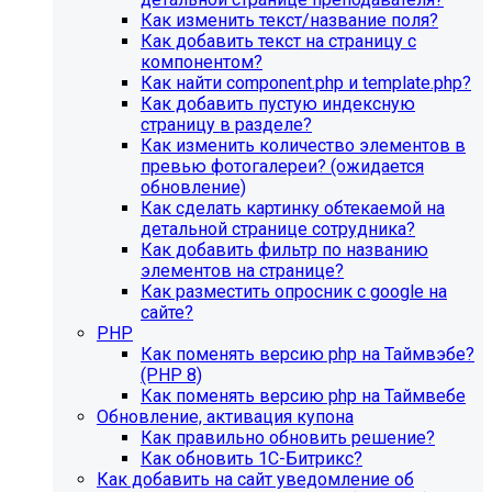
Как изменить текст/название поля?
Как добавить текст на страницу с
компонентом?
Как найти component.php и template.php?
Как добавить пустую индексную
страницу в разделе?
Как изменить количество элементов в
превью фотогалереи? (ожидается
обновление)
Как сделать картинку обтекаемой на
детальной странице сотрудника?
Как добавить фильтр по названию
элементов на странице?
Как разместить опросник с google на
сайте?
PHP
Как поменять версию php на Таймвэбе?
(PHP 8)
Как поменять версию php на Таймвебе
Обновление, активация купона
Как правильно обновить решение?
Как обновить 1С-Битрикс?
Как добавить на сайт уведомление об