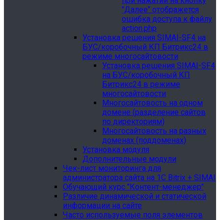
при нажатии на кнопку
"Далее" отображется
ошибка доступа к файлу
action.php
Установка решения SIMAI-SF4 на
БУС/коробочный КП Битрикс24 в
режиме многосайтовости
Установка решения SIMAI-SF4
на БУС/коробочный КП
Битрикс24 в режиме
многосайтовости
Многосайтовость на одном
домене (разделение сайтов
по директориям)
Многосайтовость на разных
доменах (поддоменах)
Установка модуля
Дополнительные модули
Чек-лист мониторинга для
администратора сайта на 1С Bitrix + SIMAI
Обучающий курс "Контент-менеджер"
Различие динамической и статической
информации на сайте
Часто используемые поля элементов