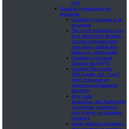
SF4
Ошибки установки и их
решение
Ошибки установки и их
решение
The script encountered an
error and will be aborted.
To view extended error
messages, enable this
feature in .settings.php.
Ошибки установки
битрикс на PHP 8
Ошибка "Error сode:
XMLReader_not_found"
при установке на
виртуальной машине
BitrixVM
error сode:
ziparchive_not_found error
description: ziparchive
отсутствует на сервере
windows
Завис мастер установки,