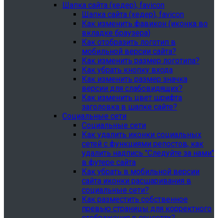
Шапка сайта (хедер), favicon
Шапка сайта (хедер), favicon
Как изменить фавикон (иконка во
вкладке браузера)
Как отобразить логотип в
мобильной версии сайта?
Как изменить размер логотипа?
Как убрать кнопку входа
Как изменить размер значка
версии для слабовидящих?
Как изменить цвет шрифта
заголовка в шапке сайте?
Социальные сети
Социальные сети
Как удалить иконки социальных
сетей с функциями репостов, как
удалить надпись "Следуйте за нами"
в футере сайта
Как убрать в мобильной версии
сайта иконки расшаривания в
социальные сети?
Как разместить собственное
превью страницы для корректного
отображения в соцсетях?