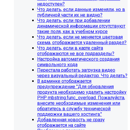
недоступен?
Что делать, если данные изменяли, но в
публичной части их не видно?
Что делать, если при добавлении
динамической информации отсутствуют
такие поля, как в учебном курсе
Что делать, если не меняется цветовая
схема, отображается удаленный раздел?
Что делать, если в карте сайта
отображаются не все подразделы?
Настройка автоматического создания
Инструкция по удалению ссылок на
символьного кода
Перестала работать загрузка видео
социальные сети
через визуальный редактор. Что делать?
В админке отображается
Для готовых решений на SIMAI-SF4:
предупреждение "Для обновления
продукта необходимо удалить настройку
SIMAI-SF4: Сайт библиотеки, SIMAI-SF4: Сайт
PHP mbstring.func_overload. Пожалуйста,
благотворительного фонда, SIMAI-SF4: Сайт города,
внесите необходимые изменения или
SIMAI-SF4: Сайт государственной организации, SIMAI-
обратитесь в службу технической
SF4: Сайт дворца культуры, SIMAI-SF4: Сайт детского
поддержки вашего хостинга."
сада, SIMAI-SF4: Сайт кандидата в депутаты, SIMAI-SF4:
Добавленная новость не сразу
Сайт колледжа, SIMAI-SF4: Сайт комплексного центра
отображается на сайте