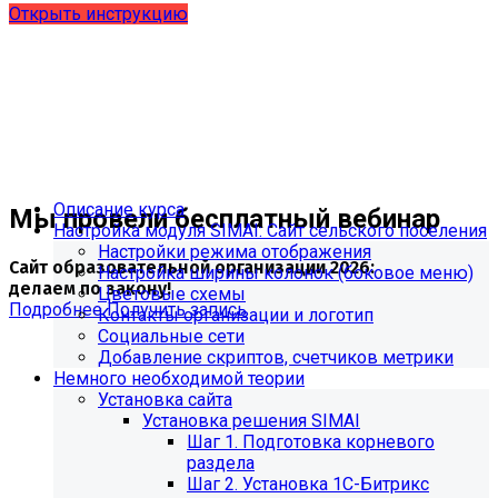
Открыть инструкцию
Описание курса
Мы провели бесплатный вебинар
Настройка модуля SIMAI: Сайт сельского поселения
Настройки режима отображения
Сайт образовательной организации 2026:
Настройка ширины колонок (боковое меню)
делаем по закону!
Цветовые схемы
Подробнее
Получить запись
Контакты организации и логотип
Социальные сети
Добавление скриптов, счетчиков метрики
Немного необходимой теории
Установка сайта
Установка решения SIMAI
Шаг 1. Подготовка корневого
раздела
Шаг 2. Установка 1С-Битрикс