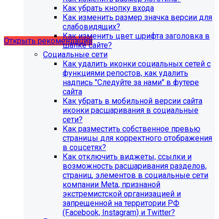
Рекомендации по безопасности
Как убрать кнопку входа
Как изменить размер значка версии для
сайта
слабовидящих?
Как изменить цвет шрифта заголовка в
Открыть рекомендации
шапке сайте?
Социальные сети
Как удалить иконки социальных сетей с
функциями репостов, как удалить
надпись "Следуйте за нами" в футере
сайта
Как убрать в мобильной версии сайта
иконки расшаривания в социальные
сети?
Как разместить собственное превью
страницы для корректного отображения
в соцсетях?
Как отключить виджеты, ссылки и
возможность расшаривания разделов,
страниц, элементов в социальные сети
компании Meta, признаной
С 1 февраля 2023 года ограничена
экстремистской организацией и
поддержка продуктов 1С-Битрикс на
запрещенной на территории РФ
PHP версии ниже 8.0. Рекомендуемая
(Facebook, Instagram) и Twitter?