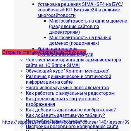
Установка решения SIMAI-SF4 на БУС/
С 01.02.2026
будет ограничена поддержка продуктов на
коробочный КП Битрикс24 в режиме
PHP версии ниже 8.2.
Рекомендуемая версия PHP - 8.4
многосайтовости
и выше
.
Многосайтовость на одном домене
(разделение сайтов по
С 01.09.2026
будет ограничена поддержка продуктов на
директориям)
MySql версии ниже 8.0.0.
Рекомендуемая версия MySql
Многосайтовость на разных
- 8.4.0 и выше.
доменах (поддоменах)
Установка модуля
Открыть статью
Открыть инструкцию
Дополнительные модули
Чек-лист мониторинга для администратора
сайта на 1С Bitrix + SIMAI
Обучающий курс "Контент-менеджер"
Различие динамической и статической
информации на сайте
Часто используемые поля элементов
Как работать с визуальным редактором
Как редактировать загруженные
изображения
Как добавить адаптивное изображение?
Как добавить адаптивную таблицу?
Мы подготовили чек-лист администратора сайта:
Настройки Главного модуля
https://support.simai.ru/learn/courses/course/140/lesson/39
Настройки резервного копирования сайта