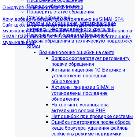
Письменное обращение
Порядок обжалования
О модуле
Ознакомиться со статьей
Проверить статус обращения
Список обращений
Хочу добавить раздел самостоятельно на SIMAI-SF4:
Ответы на обращения, затрагивающие
Сайт школы (в т.ч. спортивной/художественной/
интересы неопределенного круга лиц
музыкальной)
Хочу добавить раздел самостоятельно на
Персональный раздел (обращения)
SIMAI: Сайт школы (в т.ч. спортивной/художественной/
Подача обращения в техническую поддержку
музыкальной)
SIMAI
Информация по появлению ошибки
Возникновение ошибки на сайте
Вопрос соответствует регламенту
подачи обращения
[MP_LICENSE_VIOLATION] В вашу лицензию не входит
Активна лицензия 1С-Битрикс и
модуль SIMAI-SF4: Сведения об образовательной
установлены последние
организации (simai.sveden)
обновления
В связи с новыми требованиями Приказа 1493
Активны лицензии SIMAI и
Рособнадзора нами были внесены изменения в
установлены последние
поставку готовых решений для образовательных
обновления
организаций.
На хостинге установлена
актуальная версия PHP
Теперь в сборку готовых решений для образовательных
Нет ошибок при проверке системы
организаций входит модуль SIMAI-SF4: Сведения об
Ошибка повторяется после сброса
образовательной организации (simai.sveden). Для
кеша браузера, удаления файлов
корректной работы модуля необходимо активировать
cookie и в режиме невидимки