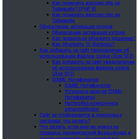
Как поменять версию php на
Таймвэбе? (PHP 8)
Как поменять версию php на
Таймвебе
Обновление, активация купона
Обновление, активация купона
Как правильно обновить решение?
Как обновить 1С-Битрикс?
Как добавить на сайт уведомление об
использовании файлов cookie (Для SF2)
Как добавить на сайт уведомление
об использовании файлов cookie
(Для SF2)
SIMAI: Нотификатор
SIMAI: Нотификатор
Установка модуля SIMAI:
Нотификатор
Настройка компонента
simai:notificator
Сайт не отображается в поисковых
системах, что делать?
Что делать, если мне не нужен на
странице динамический функционал, а
нужно разместить обычный текст