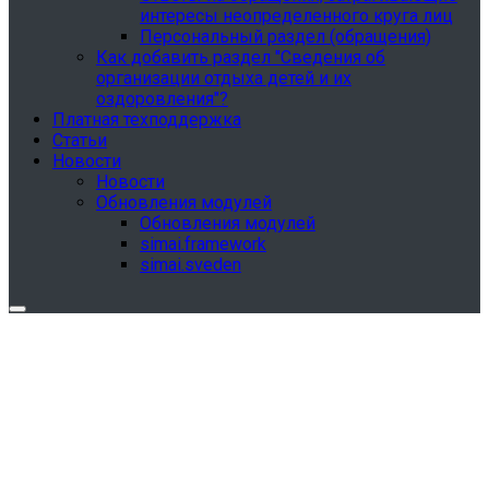
интересы неопределенного круга лиц
Персональный раздел (обращения)
Как добавить раздел "Сведения об
организации отдыха детей и их
оздоровления"?
Платная техподдержка
Статьи
Новости
Новости
Обновления модулей
Обновления модулей
simai.framework
simai.sveden
Обновления в разделе "Сведения об
образовательной организации"
Для готовых решений, использующих модуль SIMAI-
SF4: Сведения об образовательной организации
(simai.sveden)