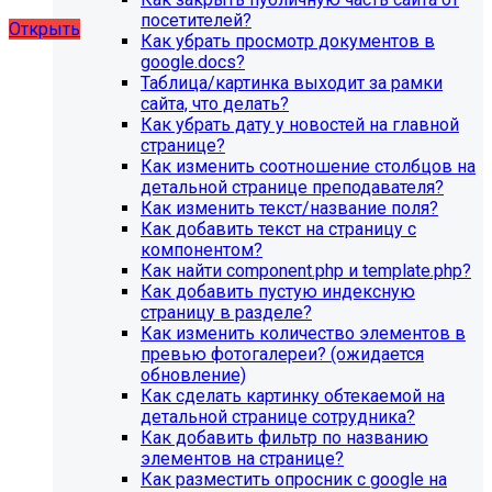
художественной школы, SIMAI: Сайт школы
посетителей?
Открыть
Как убрать просмотр документов в
google.docs?
Таблица/картинка выходит за рамки
сайта, что делать?
Как убрать дату у новостей на главной
странице?
Как изменить соотношение столбцов на
детальной странице преподавателя?
Как изменить текст/название поля?
Как добавить текст на страницу с
компонентом?
Как найти component.php и template.php?
Как добавить пустую индексную
страницу в разделе?
Как изменить количество элементов в
превью фотогалереи? (ожидается
обновление)
Как сделать картинку обтекаемой на
детальной странице сотрудника?
Как добавить фильтр по названию
элементов на странице?
Как разместить опросник с google на