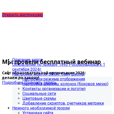
выпущено обновление 1.15.0, согласно приказу № 1735
от 27.08.2024 и методическим рекомендациям 2025 года,
версия 9.0.0
Открыть инструкцию
Описание курса
Мы провели бесплатный вебинар
Обновление по приказу 1493 Рособрнадзора к 1
сентября 2024г.
Сайт образовательной организации 2026:
Настройки модуля SIMAI: Сайт школы
делаем по закону!
Настройки режима отображения
Подробнее
Получить запись
Настройка ширины колонок (боковое меню)
Контакты организации и логотип
Социальные сети
Цветовые схемы
Добавление скриптов, счетчиков метрики
Немного необходимой теории
Установка сайта