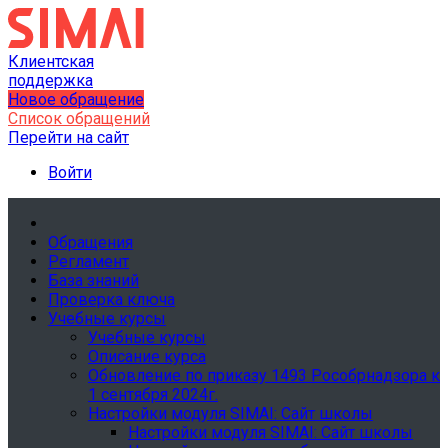
Клиентская
поддержка
Новое обращение
Список обращений
Перейти на сайт
Войти
Обращения
Регламент
База знаний
Проверка ключа
Учебные курсы
Учебные курсы
Описание курса
Обновление по приказу 1493 Рособрнадзора к
1 сентября 2024г.
Настройки модуля SIMAI: Сайт школы
Настройки модуля SIMAI: Сайт школы