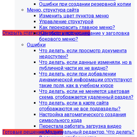
поддержка продуктов 1С-Битрикс на
Ошибки при создании резервной копии
PHP версии ниже 8.0. Рекомендуемая
Меню, структура сайта
Изменить цвет пунктов меню
версия PHP - 8.1 и выше
Управление структурой
Как перекрасить главное меню?
Открыть статью
Открыть инструкцию
Как убрать подчеркивание у заголовка
бокового меню?
Ошибки
Что делать, если просмотр документа
недоступен?
Что делать, если данные изменяли, но в
публичной части их не видно?
Что делать, если при добавлении
динамической информации отсутствуют
такие поля, как в учебном курсе
Что делать, если не меняется цветовая
схема, отображается удаленный раздел?
Что делать, если в карте сайта
Учебные курсы
отображаются не все подразделы?
Настройка автоматического создания
символьного кода
по работе с готовыми решениями и модулями
Перестала работать загрузка видео
размещены в разделе "Учебные курсы"
через визуальный редактор. Что делать?
Готовые решения
Модули