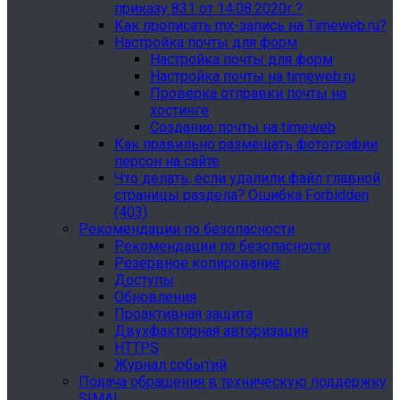
приказу 831 от 14.08.2020г.?
Как прописать mx-запись на Timeweb.ru?
Настройка почты для форм
Настройка почты для форм
Настройка почты на timeweb.ru
Проверка отправки почты на
хостинге
Создание почты на timeweb
Как правильно размещать фотографии
персон на сайте
Что делать, если удалили файл главной
страницы раздела? Ошибка Forbidden
(403)
Рекомендации по безопасности
Рекомендации по безопасности
Резервное копирование
Доступы
Обновления
Проактивная защита
Двухфакторная авторизация
HTTPS
Журнал событий
Подача обращения в техническую поддержку
SIMAI