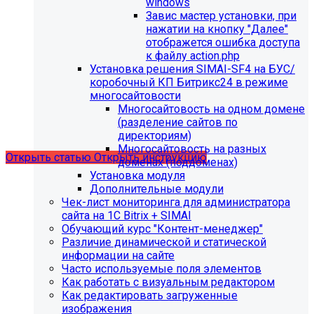
windows
Завис мастер установки, при
нажатии на кнопку "Далее"
отображется ошибка доступа
С 01.02.2026
будет ограничена поддержка продуктов на
к файлу action.php
PHP версии ниже 8.2.
Рекомендуемая версия PHP - 8.4
Установка решения SIMAI-SF4 на БУС/
и выше
.
коробочный КП Битрикс24 в режиме
многосайтовости
С 01.09.2026
будет ограничена поддержка продуктов на
Многосайтовость на одном домене
MySql версии ниже 8.0.0.
Рекомендуемая версия MySql
(разделение сайтов по
- 8.4.0 и выше.
директориям)
Многосайтовость на разных
Открыть статью
Открыть инструкцию
доменах (поддоменах)
Установка модуля
Дополнительные модули
Чек-лист мониторинга для администратора
сайта на 1С Bitrix + SIMAI
Обучающий курс "Контент-менеджер"
Различие динамической и статической
информации на сайте
Часто используемые поля элементов
Как работать с визуальным редактором
Как редактировать загруженные
изображения
Мы подготовили чек-лист администратора сайта: