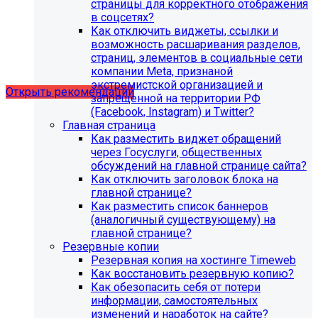
страницы для корректного отображения
в соцсетях?
Как отключить виджеты, ссылки и
Рекомендации по безопасности
возможность расшаривания разделов,
страниц, элементов в социальные сети
сайта
компании Meta, признаной
экстремистской организацией и
Открыть рекомендации
запрещенной на территории РФ
(Facebook, Instagram) и Twitter?
Главная страница
Как разместить виджет обращений
через Госуслуги, общественных
обсуждений на главной странице сайта?
Как отключить заголовок блока на
главной странице?
Как разместить список баннеров
(аналогичный существующему) на
главной странице?
Резервные копии
Резервная копия на хостинге Timeweb
Как восстановить резервную копию?
Как обезопасить себя от потери
информации, самостоятельных
С 1 февраля 2023 года ограничена
изменений и наработок на сайте?