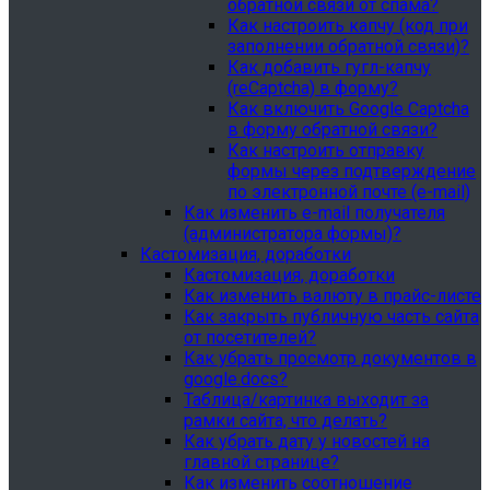
обратной связи от спама?
Как настроить капчу (код при
заполнении обратной связи)?
Как добавить гугл-капчу
(reCaptcha) в форму?
Как включить Google Captcha
в форму обратной связи?
Как настроить отправку
формы через подтверждение
по электронной почте (e-mail)
Как изменить e-mail получателя
(администратора формы)?
Кастомизация, доработки
Кастомизация, доработки
Как изменить валюту в прайс-листе
Как закрыть публичную часть сайта
от посетителей?
Как убрать просмотр документов в
google.docs?
Таблица/картинка выходит за
рамки сайта, что делать?
Как убрать дату у новостей на
главной странице?
Как изменить соотношение