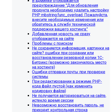
В админке отображается
предупреждение "Для обновления
продукта необходимо удалить настройку
PHP mbstring.func_overload. Пожалуйста,
внесите необходимые изменения или
обратитесь в службу технической
поддержки вашего хостинга."
Добавленная новость не сразу
отображается на сайте
Проблемы с поиском
Не сохраняется информация, картинки на
сайте? ошибки при создании или
восстановлении резервной копии 1С-
Битрикс (возможно закончилось место
Инструкция по удалению ссылок на
на хостинге)
Ошибки отправки почты при проверке
социальные сети
системы
При редактировании в режиме PHP-
Для готовых решений на SIMAI-SF4:
кода файл пустой (как изменить
кодировку файла)
SIMAI-SF4: Сайт библиотеки, SIMAI-SF4: Сайт
Не получается авторизоваться на сайте,
благотворительного фонда, SIMAI-SF4: Сайт города,
истекло время сессии
SIMAI-SF4: Сайт государственной организации, SIMAI-
Невозможно восстановить пароль, не
SF4: Сайт дворца культуры, SIMAI-SF4: Сайт детского
приходит контрольная строка