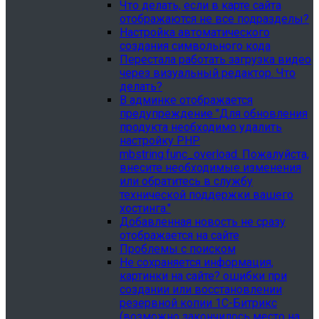
Что делать, если в карте сайта
отображаются не все подразделы?
Настройка автоматического
создания символьного кода
Перестала работать загрузка видео
через визуальный редактор. Что
делать?
В админке отображается
предупреждение "Для обновления
продукта необходимо удалить
настройку PHP
mbstring.func_overload. Пожалуйста,
внесите необходимые изменения
или обратитесь в службу
технической поддержки вашего
хостинга."
Добавленная новость не сразу
отображается на сайте
Проблемы с поиском
Не сохраняется информация,
картинки на сайте? ошибки при
создании или восстановлении
резервной копии 1С-Битрикс
(возможно закончилось место на