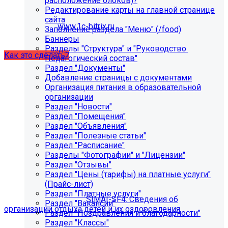
расположение блоков)?
некорректно отображаться срок действия лицензии.
Редактирование карты на главной странице
Убедитесь, что в настройках «Главного модуля»
сайта
указан адрес:
www.1c-bitrix.ru
.
Заполнение раздела "Меню" (/food)
Затем запустите обновление через «Систему
Баннеры
обновлений».
Разделы "Структура" и "Руководство.
Как это сделать?
Педагогический состав"
Раздел "Документы"
Добавление страницы с документами
Организация питания в образовательной
организации
Раздел "Новости"
Раздел "Помещения"
Раздел "Объявления"
Раздел "Полезные статьи"
Раздел "Расписание"
Как добавить раздел "Сведения об
Разделы "Фотографии" и "Лицензии"
организации отдыха детей и их
Раздел "Отзывы"
Раздел "Цены (тарифы) на платные услуги"
оздоровления"?
(Прайс-лист)
Раздел "Платные услуги"
Приобретите модуль
SIMAI-SF4: Сведения об
Раздел "Вакансии"
организации отдыха детей и их оздоровления
Раздел "Поздравления и благодарности"
Раздел "Классы"
Для приобретения модуля необходимо обратиться в