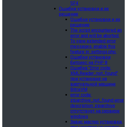
SF4
Ошибки установки и их
решение
Ошибки установки и их
решение
The script encountered an
error and will be aborted.
To view extended error
messages, enable this
feature in .settings.php.
Ошибки установки
битрикс на PHP 8
Ошибка "Error сode:
XMLReader_not_found"
при установке на
виртуальной машине
BitrixVM
error сode:
ziparchive_not_found error
description: ziparchive
отсутствует на сервере
windows
Завис мастер установки,