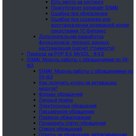
Есть место на хостинге
Присутствует копирайт SIMAI
Ошибка при обновлении
Ошибка при создании или
восстановлении резервной копии
средствами 1С-Битрикс
Дополнительная разработка
функционала, перенос данных,
кастомизация (расчет стоимости)
Переход на PHP 8.4, MySQL - 8.4.0
SIMAI: Модуль работы с обращениями по 59-
ФЗ
SIMAI: Модуль работы с обращениями по
59-ФЗ
Как получить купон на активацию
модуля?
Формы обращений
Личный приём
Электронные обращения
Письменное обращение
Порядок обжалования
Проверить статус обращения
Список обращений
Ответы на обращения, затрагивающие