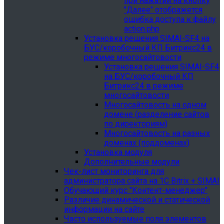
при нажатии на кнопку
"Далее" отображется
ошибка доступа к файлу
action.php
Установка решения SIMAI-SF4 на
БУС/коробочный КП Битрикс24 в
режиме многосайтовости
Установка решения SIMAI-SF4
на БУС/коробочный КП
Битрикс24 в режиме
многосайтовости
Многосайтовость на одном
домене (разделение сайтов
по директориям)
Многосайтовость на разных
доменах (поддоменах)
Установка модуля
Дополнительные модули
Чек-лист мониторинга для
администратора сайта на 1С Bitrix + SIMAI
Обучающий курс "Контент-менеджер"
Различие динамической и статической
информации на сайте
Часто используемые поля элементов