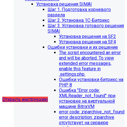
Установка решения SIMAI
Шаг 1. Подготовка корневого
раздела
Шаг 2. Установка 1С-Битрикс
Шаг 3. Установка готового решения
SIMAI
Установка решения на SF2
Установка решения на SF4
Обновления в разделе
Ошибки установки и их решение
The script encountered an error
"Педагогический состав"
and will be aborted. To view
extended error messages,
Для готовых решений, использующих модуль SIMAI-
enable this feature in
SF4: Сведения об образовательной организации
.settings.php.
(simai.sveden)
Ошибки установки битрикс на
выпущено обновление 1.14.11, согласно которому в
PHP 8
разделе "Педагогический состав"
Ошибка "Error сode:
можно разместить документ и скрыть таблицы.
XMLReader_not_found" при
Открыть инструкцию
установке на виртуальной
машине BitrixVM
error сode: ziparchive_not_found
error description: ziparchive
отсутствует на сервере