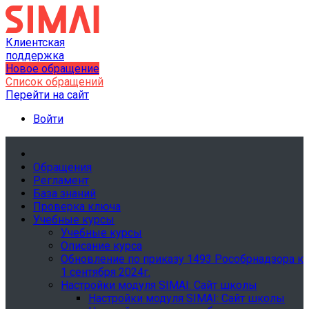
Клиентская
поддержка
Новое обращение
Список обращений
Перейти на сайт
Войти
Обращения
Регламент
База знаний
Проверка ключа
Учебные курсы
Учебные курсы
Описание курса
Обновление по приказу 1493 Рособрнадзора к
1 сентября 2024г.
Настройки модуля SIMAI: Сайт школы
Настройки модуля SIMAI: Сайт школы