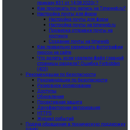
приказу 831 от 14.08.2020г.?
Как прописать mx-запись на Timeweb.ru?
Настройка почты для форм
Настройка почты для форм
Настройка почты на timeweb.ru
Проверка отправки почты на
хостинге
Создание почты на timeweb
Как правильно размещать фотографии
персон на сайте
Что делать, если удалили файл главной
страницы раздела? Ошибка Forbidden
(403)
Рекомендации по безопасности
Рекомендации по безопасности
Резервное копирование
Доступы
Обновления
Проактивная защита
Двухфакторная авторизация
HTTPS
Журнал событий
Подача обращения в техническую поддержку
SIMAI