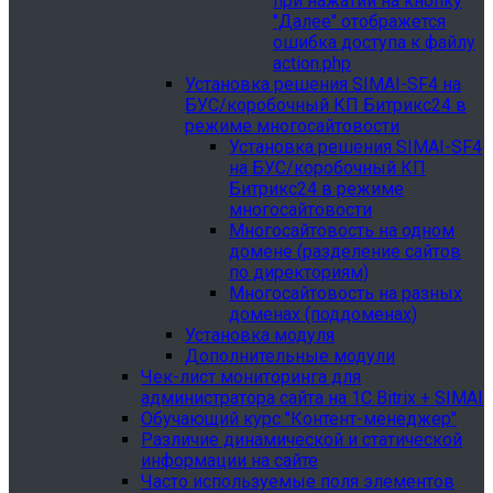
при нажатии на кнопку
"Далее" отображется
ошибка доступа к файлу
action.php
Установка решения SIMAI-SF4 на
БУС/коробочный КП Битрикс24 в
режиме многосайтовости
Установка решения SIMAI-SF4
на БУС/коробочный КП
Битрикс24 в режиме
многосайтовости
Многосайтовость на одном
домене (разделение сайтов
по директориям)
Многосайтовость на разных
доменах (поддоменах)
Установка модуля
Дополнительные модули
Чек-лист мониторинга для
администратора сайта на 1С Bitrix + SIMAI
Обучающий курс "Контент-менеджер"
Различие динамической и статической
информации на сайте
Часто используемые поля элементов