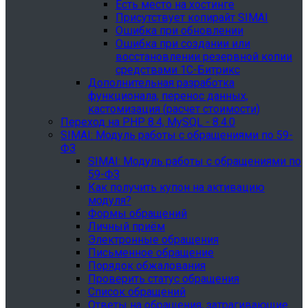
Есть место на хостинге
Присутствует копирайт SIMAI
Ошибка при обновлении
Ошибка при создании или
восстановлении резервной копии
средствами 1С-Битрикс
Дополнительная разработка
функционала, перенос данных,
кастомизация (расчет стоимости)
Переход на PHP 8.4, MySQL - 8.4.0
SIMAI: Модуль работы с обращениями по 59-
ФЗ
SIMAI: Модуль работы с обращениями по
59-ФЗ
Как получить купон на активацию
модуля?
Формы обращений
Личный приём
Электронные обращения
Письменное обращение
Порядок обжалования
Проверить статус обращения
Список обращений
Ответы на обращения, затрагивающие