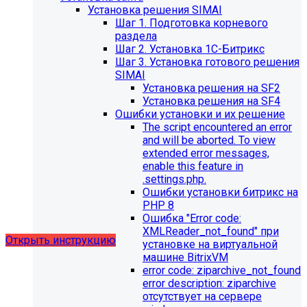
Установка решения SIMAI
Шаг 1. Подготовка корневого
раздела
Шаг 2. Установка 1С-Битрикс
Шаг 3. Установка готового решения
SIMAI
Установка решения на SF2
Установка решения на SF4
Обновления в разделе
Ошибки установки и их решение
The script encountered an error
"Педагогический состав"
and will be aborted. To view
extended error messages,
Для готовых решений, использующих модуль SIMAI-
enable this feature in
SF4: Сведения об образовательной организации
.settings.php.
(simai.sveden)
Ошибки установки битрикс на
выпущено обновление 1.14.11, согласно которому в
PHP 8
разделе "Педагогический состав"
Ошибка "Error сode:
можно разместить документ и скрыть таблицы.
XMLReader_not_found" при
Открыть инструкцию
установке на виртуальной
машине BitrixVM
error сode: ziparchive_not_found
error description: ziparchive
отсутствует на сервере