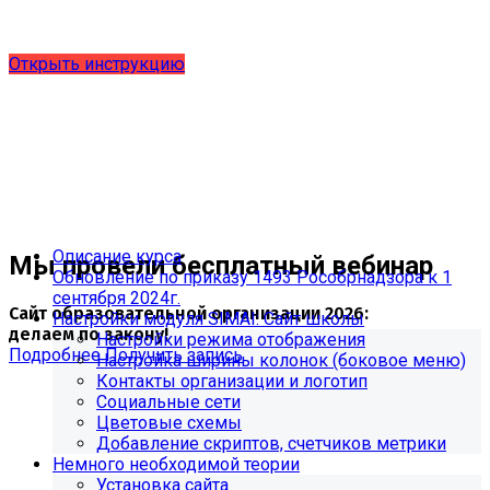
выпущено обновление 1.15.0, согласно приказу № 1735
от 27.08.2024 и методическим рекомендациям 2025 года,
версия 9.0.0
Открыть инструкцию
Описание курса
Мы провели бесплатный вебинар
Обновление по приказу 1493 Рособрнадзора к 1
сентября 2024г.
Сайт образовательной организации 2026:
Настройки модуля SIMAI: Сайт школы
делаем по закону!
Настройки режима отображения
Подробнее
Получить запись
Настройка ширины колонок (боковое меню)
Контакты организации и логотип
Социальные сети
Цветовые схемы
Добавление скриптов, счетчиков метрики
Немного необходимой теории
Установка сайта