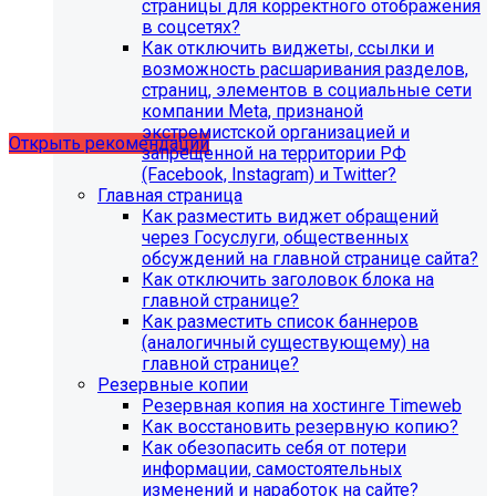
страницы для корректного отображения
в соцсетях?
Как отключить виджеты, ссылки и
Рекомендации по безопасности
возможность расшаривания разделов,
страниц, элементов в социальные сети
сайта
компании Meta, признаной
экстремистской организацией и
Открыть рекомендации
запрещенной на территории РФ
(Facebook, Instagram) и Twitter?
Главная страница
Как разместить виджет обращений
через Госуслуги, общественных
обсуждений на главной странице сайта?
Как отключить заголовок блока на
главной странице?
Как разместить список баннеров
(аналогичный существующему) на
главной странице?
Резервные копии
Резервная копия на хостинге Timeweb
Как восстановить резервную копию?
Как обезопасить себя от потери
информации, самостоятельных
С 1 февраля 2023 года ограничена
изменений и наработок на сайте?