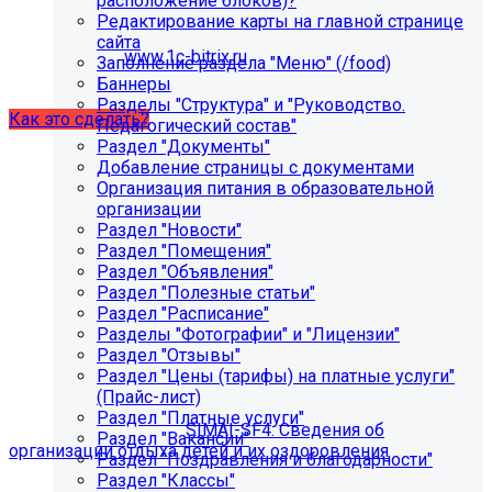
расположение блоков)?
некорректно отображаться срок действия лицензии.
Редактирование карты на главной странице
Убедитесь, что в настройках «Главного модуля»
сайта
указан адрес:
www.1c-bitrix.ru
.
Заполнение раздела "Меню" (/food)
Затем запустите обновление через «Систему
Баннеры
обновлений».
Разделы "Структура" и "Руководство.
Как это сделать?
Педагогический состав"
Раздел "Документы"
Добавление страницы с документами
Организация питания в образовательной
организации
Раздел "Новости"
Раздел "Помещения"
Раздел "Объявления"
Раздел "Полезные статьи"
Раздел "Расписание"
Как добавить раздел "Сведения об
Разделы "Фотографии" и "Лицензии"
организации отдыха детей и их
Раздел "Отзывы"
Раздел "Цены (тарифы) на платные услуги"
оздоровления"?
(Прайс-лист)
Раздел "Платные услуги"
Приобретите модуль
SIMAI-SF4: Сведения об
Раздел "Вакансии"
организации отдыха детей и их оздоровления
Раздел "Поздравления и благодарности"
Раздел "Классы"
Для приобретения модуля необходимо обратиться в