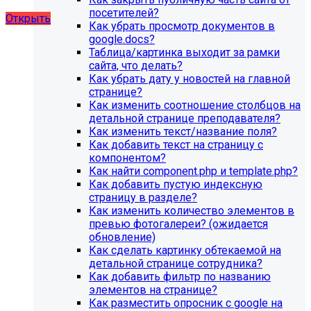
художественной школы, SIMAI: Сайт школы
посетителей?
Открыть
Как убрать просмотр документов в
google.docs?
Таблица/картинка выходит за рамки
сайта, что делать?
Как убрать дату у новостей на главной
странице?
Как изменить соотношение столбцов на
детальной странице преподавателя?
Как изменить текст/название поля?
Как добавить текст на страницу с
компонентом?
Как найти component.php и template.php?
Как добавить пустую индексную
страницу в разделе?
Как изменить количество элементов в
превью фотогалереи? (ожидается
обновление)
Как сделать картинку обтекаемой на
детальной странице сотрудника?
Как добавить фильтр по названию
элементов на странице?
Как разместить опросник с google на