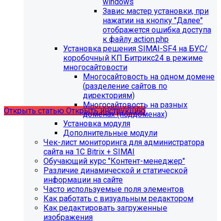
windows
Завис мастер установки, при
нажатии на кнопку "Далее"
отображется ошибка доступа
С 01.02.2026
будет ограничена поддержка продуктов на
к файлу action.php
PHP версии ниже 8.2.
Рекомендуемая версия PHP - 8.4
Установка решения SIMAI-SF4 на БУС/
и выше
.
коробочный КП Битрикс24 в режиме
многосайтовости
С 01.09.2026
будет ограничена поддержка продуктов на
Многосайтовость на одном домене
MySql версии ниже 8.0.0.
Рекомендуемая версия MySql
(разделение сайтов по
- 8.4.0 и выше.
директориям)
Многосайтовость на разных
Открыть статью
Открыть инструкцию
доменах (поддоменах)
Установка модуля
Дополнительные модули
Чек-лист мониторинга для администратора
сайта на 1С Bitrix + SIMAI
Обучающий курс "Контент-менеджер"
Различие динамической и статической
информации на сайте
Часто используемые поля элементов
Как работать с визуальным редактором
Как редактировать загруженные
изображения
Мы подготовили чек-лист администратора сайта: