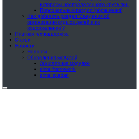
интересы неопределенного круга лиц
Персональный раздел (обращения)
Как добавить раздел "Сведения об
организации отдыха детей и их
оздоровления"?
Платная техподдержка
Статьи
Новости
Новости
Обновления модулей
Обновления модулей
simai.framework
simai.sveden
Обновления в разделе "Сведения об
образовательной организации"
Для готовых решений, использующих модуль SIMAI-
SF4: Сведения об образовательной организации
(simai.sveden)