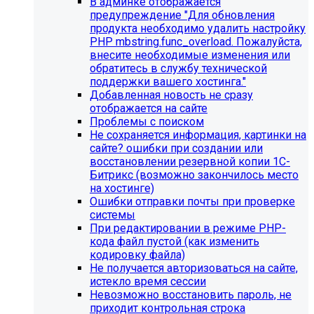
В админке отображается
предупреждение "Для обновления
продукта необходимо удалить настройку
PHP mbstring.func_overload. Пожалуйста,
внесите необходимые изменения или
обратитесь в службу технической
поддержки вашего хостинга."
Добавленная новость не сразу
отображается на сайте
Проблемы с поиском
Не сохраняется информация, картинки на
сайте? ошибки при создании или
восстановлении резервной копии 1С-
Битрикс (возможно закончилось место
Инструкция по удалению ссылок на
на хостинге)
Ошибки отправки почты при проверке
социальные сети
системы
При редактировании в режиме PHP-
Для готовых решений на SIMAI-SF4:
кода файл пустой (как изменить
кодировку файла)
SIMAI-SF4: Сайт библиотеки, SIMAI-SF4: Сайт
Не получается авторизоваться на сайте,
благотворительного фонда, SIMAI-SF4: Сайт города,
истекло время сессии
SIMAI-SF4: Сайт государственной организации, SIMAI-
Невозможно восстановить пароль, не
SF4: Сайт дворца культуры, SIMAI-SF4: Сайт детского
приходит контрольная строка