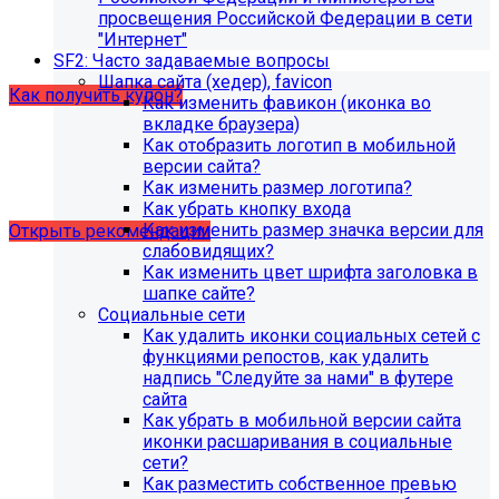
образовательной организации (simai.sveden). Для
просвещения Российской Федерации в сети
корректной работы модуля необходимо активировать
"Интернет"
купон на него.
SF2: Часто задаваемые вопросы
Шапка сайта (хедер), favicon
Как получить купон?
Как изменить фавикон (иконка во
вкладке браузера)
Как отобразить логотип в мобильной
Что делать, если на хостинге не
версии сайта?
хватает места?
Как изменить размер логотипа?
Как убрать кнопку входа
Как изменить размер значка версии для
Открыть рекомендации
слабовидящих?
Как изменить цвет шрифта заголовка в
шапке сайте?
Социальные сети
Как удалить иконки социальных сетей с
функциями репостов, как удалить
надпись "Следуйте за нами" в футере
сайта
Как убрать в мобильной версии сайта
иконки расшаривания в социальные
сети?
Как разместить собственное превью