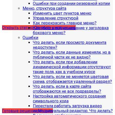
поддержка продуктов 1С-Битрикс на
Ошибки при создании резервной копии
PHP версии ниже 8.0. Рекомендуемая
Меню, структура сайта
Изменить цвет пунктов меню
версия PHP - 8.1 и выше
Управление структурой
Как перекрасить главное меню?
Открыть статью
Открыть инструкцию
Как убрать подчеркивание у заголовка
бокового меню?
Ошибки
Что делать, если просмотр документа
недоступен?
Что делать, если данные изменяли, но в
публичной части их не видно?
Что делать, если при добавлении
динамической информации отсутствуют
такие поля, как в учебном курсе
Что делать, если не меняется цветовая
схема, отображается удаленный раздел?
Что делать, если в карте сайта
Учебные курсы
отображаются не все подразделы?
Настройка автоматического создания
символьного кода
по работе с готовыми решениями и модулями
Перестала работать загрузка видео
размещены в разделе "Учебные курсы"
через визуальный редактор. Что делать?
Готовые решения
Модули