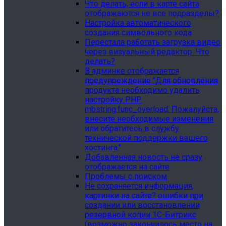
Что делать, если в карте сайта
отображаются не все подразделы?
Настройка автоматического
создания символьного кода
Перестала работать загрузка видео
через визуальный редактор. Что
делать?
В админке отображается
предупреждение "Для обновления
продукта необходимо удалить
настройку PHP
mbstring.func_overload. Пожалуйста,
внесите необходимые изменения
или обратитесь в службу
технической поддержки вашего
хостинга."
Добавленная новость не сразу
отображается на сайте
Проблемы с поиском
Не сохраняется информация,
картинки на сайте? ошибки при
создании или восстановлении
резервной копии 1С-Битрикс
(возможно закончилось место на