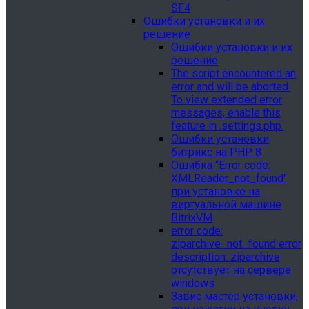
SF4
Ошибки установки и их
решение
Ошибки установки и их
решение
The script encountered an
error and will be aborted.
To view extended error
messages, enable this
feature in .settings.php.
Ошибки установки
битрикс на PHP 8
Ошибка "Error сode:
XMLReader_not_found"
при установке на
виртуальной машине
BitrixVM
error сode:
ziparchive_not_found error
description: ziparchive
отсутствует на сервере
windows
Завис мастер установки,