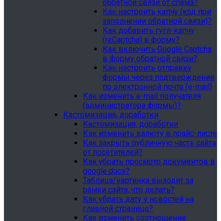
обратной связи от спама?
Как настроить капчу (код при
заполнении обратной связи)?
Как добавить гугл-капчу
(reCaptcha) в форму?
Как включить Google Captcha
в форму обратной связи?
Как настроить отправку
формы через подтверждение
по электронной почте (e-mail)
Как изменить e-mail получателя
(администратора формы)?
Кастомизация, доработки
Кастомизация, доработки
Как изменить валюту в прайс-листе
Как закрыть публичную часть сайта
от посетителей?
Как убрать просмотр документов в
google.docs?
Таблица/картинка выходит за
рамки сайта, что делать?
Как убрать дату у новостей на
главной странице?
Как изменить соотношение