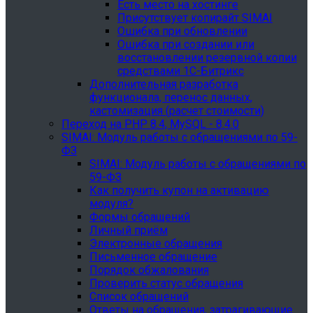
Есть место на хостинге
Присутствует копирайт SIMAI
Ошибка при обновлении
Ошибка при создании или
восстановлении резервной копии
средствами 1С-Битрикс
Дополнительная разработка
функционала, перенос данных,
кастомизация (расчет стоимости)
Переход на PHP 8.4, MySQL - 8.4.0
SIMAI: Модуль работы с обращениями по 59-
ФЗ
SIMAI: Модуль работы с обращениями по
59-ФЗ
Как получить купон на активацию
модуля?
Формы обращений
Личный приём
Электронные обращения
Письменное обращение
Порядок обжалования
Проверить статус обращения
Список обращений
Ответы на обращения, затрагивающие