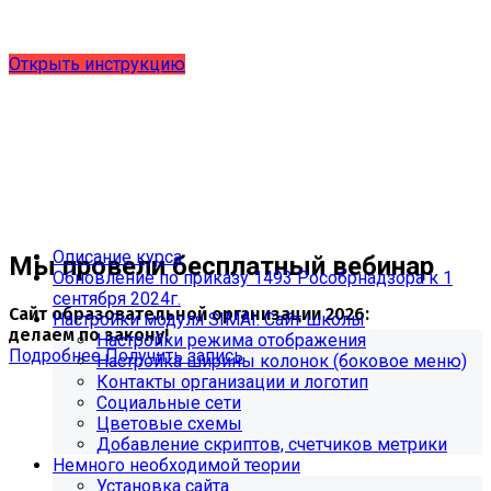
выпущено обновление 1.15.0, согласно приказу № 1735
от 27.08.2024 и методическим рекомендациям 2025 года,
версия 9.0.0
Открыть инструкцию
Описание курса
Мы провели бесплатный вебинар
Обновление по приказу 1493 Рособрнадзора к 1
сентября 2024г.
Сайт образовательной организации 2026:
Настройки модуля SIMAI: Сайт школы
делаем по закону!
Настройки режима отображения
Подробнее
Получить запись
Настройка ширины колонок (боковое меню)
Контакты организации и логотип
Социальные сети
Цветовые схемы
Добавление скриптов, счетчиков метрики
Немного необходимой теории
Установка сайта