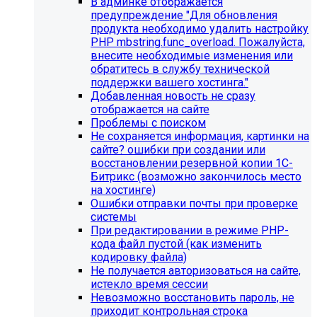
В админке отображается
предупреждение "Для обновления
продукта необходимо удалить настройку
PHP mbstring.func_overload. Пожалуйста,
внесите необходимые изменения или
обратитесь в службу технической
поддержки вашего хостинга."
Добавленная новость не сразу
отображается на сайте
Проблемы с поиском
Не сохраняется информация, картинки на
сайте? ошибки при создании или
восстановлении резервной копии 1С-
Битрикс (возможно закончилось место
Инструкция по удалению ссылок на
на хостинге)
Ошибки отправки почты при проверке
социальные сети
системы
При редактировании в режиме PHP-
Для готовых решений на SIMAI-SF4:
кода файл пустой (как изменить
кодировку файла)
SIMAI-SF4: Сайт библиотеки, SIMAI-SF4: Сайт
Не получается авторизоваться на сайте,
благотворительного фонда, SIMAI-SF4: Сайт города,
истекло время сессии
SIMAI-SF4: Сайт государственной организации, SIMAI-
Невозможно восстановить пароль, не
SF4: Сайт дворца культуры, SIMAI-SF4: Сайт детского
приходит контрольная строка