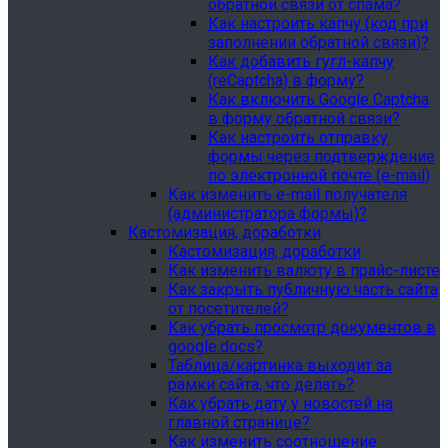
обратной связи от спама?
Как настроить капчу (код при
заполнении обратной связи)?
Как добавить гугл-капчу
(reCaptcha) в форму?
Как включить Google Captcha
в форму обратной связи?
Как настроить отправку
формы через подтверждение
по электронной почте (e-mail)
Как изменить e-mail получателя
(администратора формы)?
Кастомизация, доработки
Кастомизация, доработки
Как изменить валюту в прайс-листе
Как закрыть публичную часть сайта
от посетителей?
Как убрать просмотр документов в
google.docs?
Таблица/картинка выходит за
рамки сайта, что делать?
Как убрать дату у новостей на
главной странице?
Как изменить соотношение