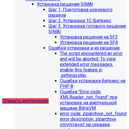
Установка решения SIMAI
Шаг 1. Подготовка корневого
раздела
Шаг 2. Установка 1С-Битрикс
Шаг 3. Установка готового решения
SIMAI
Установка решения на SF2
Установка решения на SF4
Обновления в разделе
Ошибки установки и их решение
The script encountered an error
"Педагогический состав"
and will be aborted. To view
extended error messages,
Для готовых решений, использующих модуль SIMAI-
enable this feature in
SF4: Сведения об образовательной организации
.settings.php.
(simai.sveden)
Ошибки установки битрикс на
выпущено обновление 1.14.11, согласно которому в
PHP 8
разделе "Педагогический состав"
Ошибка "Error сode:
можно разместить документ и скрыть таблицы.
XMLReader_not_found" при
Открыть инструкцию
установке на виртуальной
машине BitrixVM
error сode: ziparchive_not_found
error description: ziparchive
отсутствует на сервере