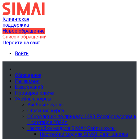
Клиентская
поддержка
Новое обращение
Список обращений
Перейти на сайт
Войти
Обращения
Регламент
База знаний
Проверка ключа
Учебные курсы
Учебные курсы
Описание курса
Обновление по приказу 1493 Рособрнадзора к
1 сентября 2024г.
Настройки модуля SIMAI: Сайт школы
Настройки модуля SIMAI: Сайт школы