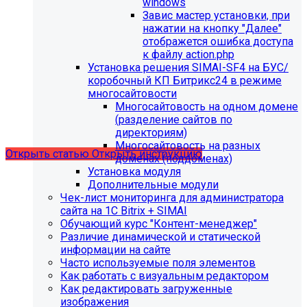
windows
Завис мастер установки, при
нажатии на кнопку "Далее"
отображется ошибка доступа
С 01.02.2026
будет ограничена поддержка продуктов на
к файлу action.php
PHP версии ниже 8.2.
Рекомендуемая версия PHP - 8.4
Установка решения SIMAI-SF4 на БУС/
и выше
.
коробочный КП Битрикс24 в режиме
многосайтовости
С 01.09.2026
будет ограничена поддержка продуктов на
Многосайтовость на одном домене
MySql версии ниже 8.0.0.
Рекомендуемая версия MySql
(разделение сайтов по
- 8.4.0 и выше.
директориям)
Многосайтовость на разных
Открыть статью
Открыть инструкцию
доменах (поддоменах)
Установка модуля
Дополнительные модули
Чек-лист мониторинга для администратора
сайта на 1С Bitrix + SIMAI
Обучающий курс "Контент-менеджер"
Различие динамической и статической
информации на сайте
Часто используемые поля элементов
Как работать с визуальным редактором
Как редактировать загруженные
изображения
Мы подготовили чек-лист администратора сайта: