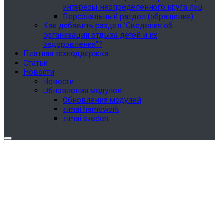
интересы неопределенного круга лиц
Персональный раздел (обращения)
Как добавить раздел "Сведения об
организации отдыха детей и их
оздоровления"?
Платная техподдержка
Статьи
Новости
Новости
Обновления модулей
Обновления модулей
simai.framework
simai.sveden
Обновления в разделе "Сведения об
образовательной организации"
Для готовых решений, использующих модуль SIMAI-
SF4: Сведения об образовательной организации
(simai.sveden)