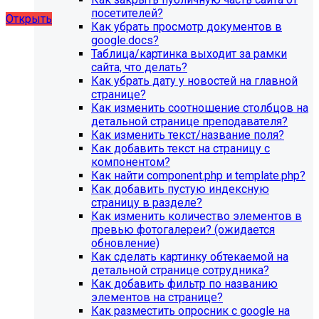
художественной школы, SIMAI: Сайт школы
посетителей?
Открыть
Как убрать просмотр документов в
google.docs?
Таблица/картинка выходит за рамки
сайта, что делать?
Как убрать дату у новостей на главной
странице?
Как изменить соотношение столбцов на
детальной странице преподавателя?
Как изменить текст/название поля?
Как добавить текст на страницу с
компонентом?
Как найти component.php и template.php?
Как добавить пустую индексную
страницу в разделе?
Как изменить количество элементов в
превью фотогалереи? (ожидается
обновление)
Как сделать картинку обтекаемой на
детальной странице сотрудника?
Как добавить фильтр по названию
элементов на странице?
Как разместить опросник с google на