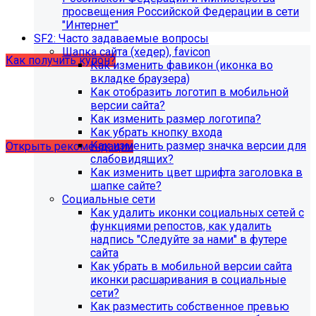
образовательной организации (simai.sveden). Для
просвещения Российской Федерации в сети
корректной работы модуля необходимо активировать
"Интернет"
купон на него.
SF2: Часто задаваемые вопросы
Шапка сайта (хедер), favicon
Как получить купон?
Как изменить фавикон (иконка во
вкладке браузера)
Как отобразить логотип в мобильной
Что делать, если на хостинге не
версии сайта?
хватает места?
Как изменить размер логотипа?
Как убрать кнопку входа
Как изменить размер значка версии для
Открыть рекомендации
слабовидящих?
Как изменить цвет шрифта заголовка в
шапке сайте?
Социальные сети
Как удалить иконки социальных сетей с
функциями репостов, как удалить
надпись "Следуйте за нами" в футере
сайта
Как убрать в мобильной версии сайта
иконки расшаривания в социальные
сети?
Как разместить собственное превью