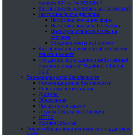
приказу 831 от 14.08.2020г.?
Как прописать mx-запись на Timeweb.ru?
Настройка почты для форм
Настройка почты для форм
Настройка почты на timeweb.ru
Проверка отправки почты на
хостинге
Создание почты на timeweb
Как правильно размещать фотографии
персон на сайте
Что делать, если удалили файл главной
страницы раздела? Ошибка Forbidden
(403)
Рекомендации по безопасности
Рекомендации по безопасности
Резервное копирование
Доступы
Обновления
Проактивная защита
Двухфакторная авторизация
HTTPS
Журнал событий
Подача обращения в техническую поддержку
SIMAI