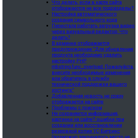
Что делать, если в карте сайта
отображаются не все подразделы?
Настройка автоматического
создания символьного кода
Перестала работать загрузка видео
через визуальный редактор. Что
делать?
В админке отображается
предупреждение "Для обновления
продукта необходимо удалить
настройку PHP
mbstring.func_overload. Пожалуйста,
внесите необходимые изменения
или обратитесь в службу
технической поддержки вашего
хостинга."
Добавленная новость не сразу
отображается на сайте
Проблемы с поиском
Не сохраняется информация,
картинки на сайте? ошибки при
создании или восстановлении
резервной копии 1С-Битрикс
(возможно закончилось место на