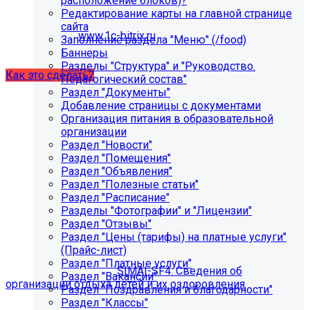
расположение блоков)?
некорректно отображаться срок действия лицензии.
Редактирование карты на главной странице
Убедитесь, что в настройках «Главного модуля»
сайта
указан адрес:
www.1c-bitrix.ru
.
Заполнение раздела "Меню" (/food)
Затем запустите обновление через «Систему
Баннеры
обновлений».
Разделы "Структура" и "Руководство.
Как это сделать?
Педагогический состав"
Раздел "Документы"
Добавление страницы с документами
Организация питания в образовательной
организации
Раздел "Новости"
Раздел "Помещения"
Раздел "Объявления"
Раздел "Полезные статьи"
Раздел "Расписание"
Как добавить раздел "Сведения об
Разделы "Фотографии" и "Лицензии"
организации отдыха детей и их
Раздел "Отзывы"
Раздел "Цены (тарифы) на платные услуги"
оздоровления"?
(Прайс-лист)
Раздел "Платные услуги"
Приобретите модуль
SIMAI-SF4: Сведения об
Раздел "Вакансии"
организации отдыха детей и их оздоровления
Раздел "Поздравления и благодарности"
Раздел "Классы"
Для приобретения модуля необходимо обратиться в