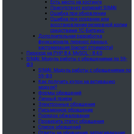
Есть место на хостинге
Присутствует копирайт SIMAI
Ошибка при обновлении
Ошибка при создании или
восстановлении резервной копии
средствами 1С-Битрикс
Дополнительная разработка
функционала, перенос данных,
кастомизация (расчет стоимости)
Переход на PHP 8.4, MySQL - 8.4.0
SIMAI: Модуль работы с обращениями по 59-
ФЗ
SIMAI: Модуль работы с обращениями по
59-ФЗ
Как получить купон на активацию
модуля?
Формы обращений
Личный приём
Электронные обращения
Письменное обращение
Порядок обжалования
Проверить статус обращения
Список обращений
Ответы на обращения, затрагивающие