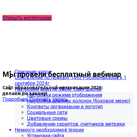
выпущено обновление 1.15.0, согласно приказу № 1735
от 27.08.2024 и методическим рекомендациям 2025 года,
версия 9.0.0
Открыть инструкцию
Описание курса
Мы провели бесплатный вебинар
Обновление по приказу 1493 Рособрнадзора к 1
сентября 2024г.
Сайт образовательной организации 2026:
Настройки модуля SIMAI: Сайт школы
делаем по закону!
Настройки режима отображения
Подробнее
Получить запись
Настройка ширины колонок (боковое меню)
Контакты организации и логотип
Социальные сети
Цветовые схемы
Добавление скриптов, счетчиков метрики
Немного необходимой теории
Установка сайта