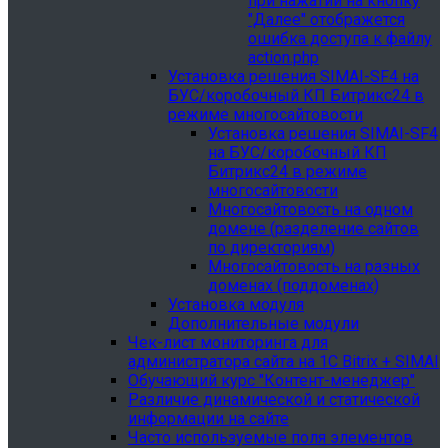
при нажатии на кнопку
"Далее" отображется
ошибка доступа к файлу
action.php
Установка решения SIMAI-SF4 на
БУС/коробочный КП Битрикс24 в
режиме многосайтовости
Установка решения SIMAI-SF4
на БУС/коробочный КП
Битрикс24 в режиме
многосайтовости
Многосайтовость на одном
домене (разделение сайтов
по директориям)
Многосайтовость на разных
доменах (поддоменах)
Установка модуля
Дополнительные модули
Чек-лист мониторинга для
администратора сайта на 1С Bitrix + SIMAI
Обучающий курс "Контент-менеджер"
Различие динамической и статической
информации на сайте
Часто используемые поля элементов