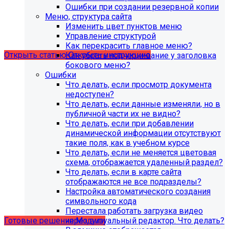
поддержка продуктов 1С-Битрикс на
Ошибки при создании резервной копии
PHP версии ниже 8.0. Рекомендуемая
Меню, структура сайта
Изменить цвет пунктов меню
версия PHP - 8.1 и выше
Управление структурой
Как перекрасить главное меню?
Открыть статью
Открыть инструкцию
Как убрать подчеркивание у заголовка
бокового меню?
Ошибки
Что делать, если просмотр документа
недоступен?
Что делать, если данные изменяли, но в
публичной части их не видно?
Что делать, если при добавлении
динамической информации отсутствуют
такие поля, как в учебном курсе
Что делать, если не меняется цветовая
схема, отображается удаленный раздел?
Что делать, если в карте сайта
Учебные курсы
отображаются не все подразделы?
Настройка автоматического создания
символьного кода
по работе с готовыми решениями и модулями
Перестала работать загрузка видео
размещены в разделе "Учебные курсы"
через визуальный редактор. Что делать?
Готовые решения
Модули