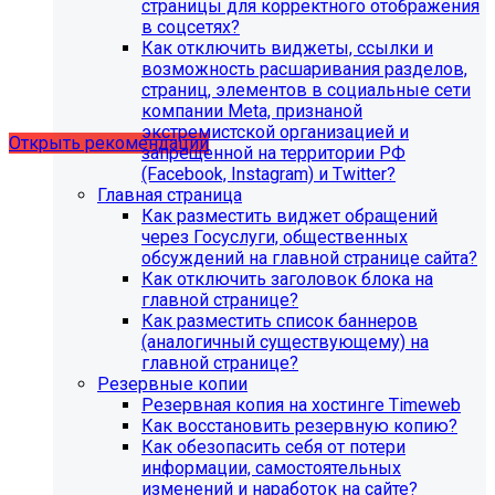
страницы для корректного отображения
в соцсетях?
Как отключить виджеты, ссылки и
Рекомендации по безопасности
возможность расшаривания разделов,
страниц, элементов в социальные сети
сайта
компании Meta, признаной
экстремистской организацией и
Открыть рекомендации
запрещенной на территории РФ
(Facebook, Instagram) и Twitter?
Главная страница
Как разместить виджет обращений
через Госуслуги, общественных
обсуждений на главной странице сайта?
Как отключить заголовок блока на
главной странице?
Как разместить список баннеров
(аналогичный существующему) на
главной странице?
Резервные копии
Резервная копия на хостинге Timeweb
Как восстановить резервную копию?
Как обезопасить себя от потери
информации, самостоятельных
С 1 февраля 2023 года ограничена
изменений и наработок на сайте?