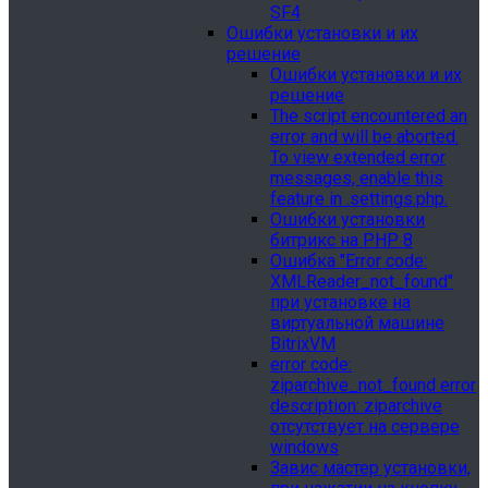
SF4
Ошибки установки и их
решение
Ошибки установки и их
решение
The script encountered an
error and will be aborted.
To view extended error
messages, enable this
feature in .settings.php.
Ошибки установки
битрикс на PHP 8
Ошибка "Error сode:
XMLReader_not_found"
при установке на
виртуальной машине
BitrixVM
error сode:
ziparchive_not_found error
description: ziparchive
отсутствует на сервере
windows
Завис мастер установки,