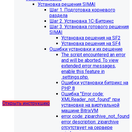
Установка решения SIMAI
Шаг 1. Подготовка корневого
раздела
Шаг 2. Установка 1С-Битрикс
Шаг 3. Установка готового решения
SIMAI
Установка решения на SF2
Установка решения на SF4
Обновления в разделе
Ошибки установки и их решение
The script encountered an error
"Педагогический состав"
and will be aborted. To view
extended error messages,
Для готовых решений, использующих модуль SIMAI-
enable this feature in
SF4: Сведения об образовательной организации
.settings.php.
(simai.sveden)
Ошибки установки битрикс на
выпущено обновление 1.14.11, согласно которому в
PHP 8
разделе "Педагогический состав"
Ошибка "Error сode:
можно разместить документ и скрыть таблицы.
XMLReader_not_found" при
Открыть инструкцию
установке на виртуальной
машине BitrixVM
error сode: ziparchive_not_found
error description: ziparchive
отсутствует на сервере