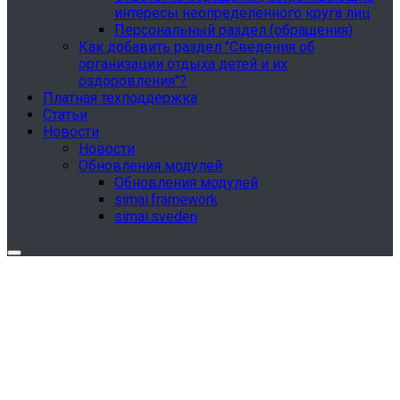
интересы неопределенного круга лиц
Персональный раздел (обращения)
Как добавить раздел "Сведения об
организации отдыха детей и их
оздоровления"?
Платная техподдержка
Статьи
Новости
Новости
Обновления модулей
Обновления модулей
simai.framework
simai.sveden
Обновления в разделе "Сведения об
образовательной организации"
Для готовых решений, использующих модуль SIMAI-
SF4: Сведения об образовательной организации
(simai.sveden)