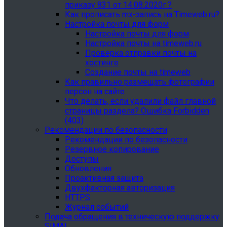
приказу 831 от 14.08.2020г.?
Как прописать mx-запись на Timeweb.ru?
Настройка почты для форм
Настройка почты для форм
Настройка почты на timeweb.ru
Проверка отправки почты на
хостинге
Создание почты на timeweb
Как правильно размещать фотографии
персон на сайте
Что делать, если удалили файл главной
страницы раздела? Ошибка Forbidden
(403)
Рекомендации по безопасности
Рекомендации по безопасности
Резервное копирование
Доступы
Обновления
Проактивная защита
Двухфакторная авторизация
HTTPS
Журнал событий
Подача обращения в техническую поддержку
SIMAI