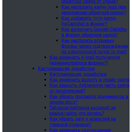
обратной связи от спама?
Как настроить капчу (код при
заполнении обратной связи)?
Как добавить гугл-капчу
(reCaptcha) в форму?
Как включить Google Captcha
в форму обратной связи?
Как настроить отправку
формы через подтверждение
по электронной почте (e-mail)
Как изменить e-mail получателя
(администратора формы)?
Кастомизация, доработки
Кастомизация, доработки
Как изменить валюту в прайс-листе
Как закрыть публичную часть сайта
от посетителей?
Как убрать просмотр документов в
google.docs?
Таблица/картинка выходит за
рамки сайта, что делать?
Как убрать дату у новостей на
главной странице?
Как изменить соотношение