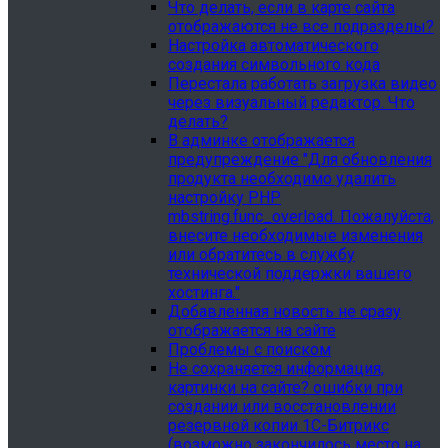
Что делать, если в карте сайта
отображаются не все подразделы?
Настройка автоматического
создания символьного кода
Перестала работать загрузка видео
через визуальный редактор. Что
делать?
В админке отображается
предупреждение "Для обновления
продукта необходимо удалить
настройку PHP
mbstring.func_overload. Пожалуйста,
внесите необходимые изменения
или обратитесь в службу
технической поддержки вашего
хостинга."
Добавленная новость не сразу
отображается на сайте
Проблемы с поиском
Не сохраняется информация,
картинки на сайте? ошибки при
создании или восстановлении
резервной копии 1С-Битрикс
(возможно закончилось место на