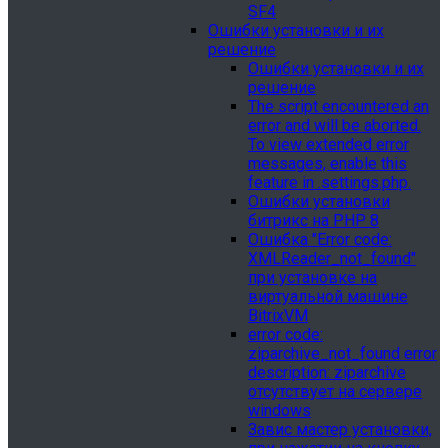
SF4
Ошибки установки и их
решение
Ошибки установки и их
решение
The script encountered an
error and will be aborted.
To view extended error
messages, enable this
feature in .settings.php.
Ошибки установки
битрикс на PHP 8
Ошибка "Error сode:
XMLReader_not_found"
при установке на
виртуальной машине
BitrixVM
error сode:
ziparchive_not_found error
description: ziparchive
отсутствует на сервере
windows
Завис мастер установки,