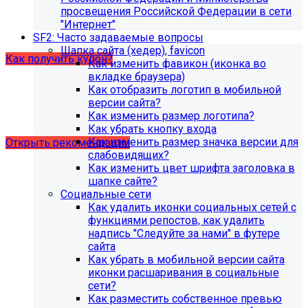
образовательной организации (simai.sveden). Для
просвещения Российской Федерации в сети
корректной работы модуля необходимо активировать
"Интернет"
купон на него.
SF2: Часто задаваемые вопросы
Шапка сайта (хедер), favicon
Как получить купон?
Как изменить фавикон (иконка во
вкладке браузера)
Как отобразить логотип в мобильной
Что делать, если на хостинге не
версии сайта?
хватает места?
Как изменить размер логотипа?
Как убрать кнопку входа
Как изменить размер значка версии для
Открыть рекомендации
слабовидящих?
Как изменить цвет шрифта заголовка в
шапке сайте?
Социальные сети
Как удалить иконки социальных сетей с
функциями репостов, как удалить
надпись "Следуйте за нами" в футере
сайта
Как убрать в мобильной версии сайта
иконки расшаривания в социальные
сети?
Как разместить собственное превью