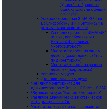
при нажатии на кнопку
"Далее" отображется
ошибка доступа к файлу
action.php
Установка решения SIMAI-SF4 на
БУС/коробочный КП Битрикс24 в
режиме многосайтовости
Установка решения SIMAI-SF4
на БУС/коробочный КП
Битрикс24 в режиме
многосайтовости
Многосайтовость на одном
домене (разделение сайтов
по директориям)
Многосайтовость на разных
доменах (поддоменах)
Установка модуля
Дополнительные модули
Чек-лист мониторинга для
администратора сайта на 1С Bitrix + SIMAI
Обучающий курс "Контент-менеджер"
Различие динамической и статической
информации на сайте
Часто используемые поля элементов