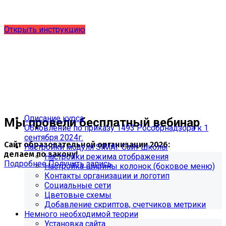
выпущено обновление 1.15.0, согласно приказу № 1735
от 27.08.2024 и методическим рекомендациям 2025 года,
версия 9.0.0
Открыть инструкцию
Описание курса
Мы провели бесплатный вебинар
Обновление по приказу 1493 Рособрнадзора к 1
сентября 2024г.
Сайт образовательной организации 2026:
Настройки модуля SIMAI: Сайт школы
делаем по закону!
Настройки режима отображения
Подробнее
Получить запись
Настройка ширины колонок (боковое меню)
Контакты организации и логотип
Социальные сети
Цветовые схемы
Добавление скриптов, счетчиков метрики
Немного необходимой теории
Установка сайта