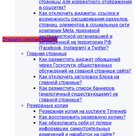
страницы для корректного отображения
в соцсетях?
Как отключить виджеты, ссылки и
Рекомендации по безопасности
возможность расшаривания разделов,
страниц, элементов в социальные сети
сайта
компании Meta, признаной
экстремистской организацией и
Открыть рекомендации
запрещенной на территории РФ
(Facebook, Instagram) и Twitter?
Главная страница
Как разместить виджет обращений
через Госуслуги, общественных
обсуждений на главной странице сайта?
Как отключить заголовок блока на
главной странице?
Как разместить список баннеров
(аналогичный существующему) на
главной странице?
Резервные копии
Резервная копия на хостинге Timeweb
Как восстановить резервную копию?
Как обезопасить себя от потери
информации, самостоятельных
С 1 февраля 2023 года ограничена
изменений и наработок на сайте?