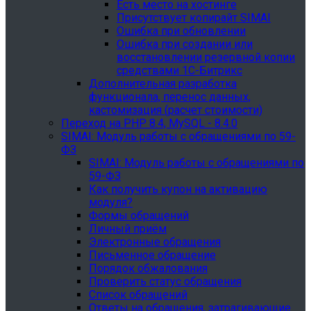
Есть место на хостинге
Присутствует копирайт SIMAI
Ошибка при обновлении
Ошибка при создании или
восстановлении резервной копии
средствами 1С-Битрикс
Дополнительная разработка
функционала, перенос данных,
кастомизация (расчет стоимости)
Переход на PHP 8.4, MySQL - 8.4.0
SIMAI: Модуль работы с обращениями по 59-
ФЗ
SIMAI: Модуль работы с обращениями по
59-ФЗ
Как получить купон на активацию
модуля?
Формы обращений
Личный приём
Электронные обращения
Письменное обращение
Порядок обжалования
Проверить статус обращения
Список обращений
Ответы на обращения, затрагивающие