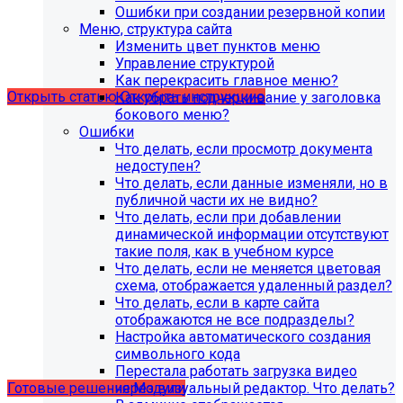
поддержка продуктов 1С-Битрикс на
Ошибки при создании резервной копии
PHP версии ниже 8.0. Рекомендуемая
Меню, структура сайта
Изменить цвет пунктов меню
версия PHP - 8.1 и выше
Управление структурой
Как перекрасить главное меню?
Открыть статью
Открыть инструкцию
Как убрать подчеркивание у заголовка
бокового меню?
Ошибки
Что делать, если просмотр документа
недоступен?
Что делать, если данные изменяли, но в
публичной части их не видно?
Что делать, если при добавлении
динамической информации отсутствуют
такие поля, как в учебном курсе
Что делать, если не меняется цветовая
схема, отображается удаленный раздел?
Что делать, если в карте сайта
Учебные курсы
отображаются не все подразделы?
Настройка автоматического создания
символьного кода
по работе с готовыми решениями и модулями
Перестала работать загрузка видео
размещены в разделе "Учебные курсы"
через визуальный редактор. Что делать?
Готовые решения
Модули