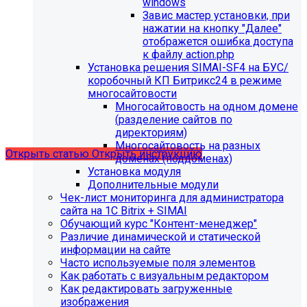
windows
Завис мастер установки, при
нажатии на кнопку "Далее"
отображется ошибка доступа
С 01.02.2026
будет ограничена поддержка продуктов на
к файлу action.php
PHP версии ниже 8.2.
Рекомендуемая версия PHP - 8.4
Установка решения SIMAI-SF4 на БУС/
и выше
.
коробочный КП Битрикс24 в режиме
многосайтовости
С 01.09.2026
будет ограничена поддержка продуктов на
Многосайтовость на одном домене
MySql версии ниже 8.0.0.
Рекомендуемая версия MySql
(разделение сайтов по
- 8.4.0 и выше.
директориям)
Многосайтовость на разных
Открыть статью
Открыть инструкцию
доменах (поддоменах)
Установка модуля
Дополнительные модули
Чек-лист мониторинга для администратора
сайта на 1С Bitrix + SIMAI
Обучающий курс "Контент-менеджер"
Различие динамической и статической
информации на сайте
Часто используемые поля элементов
Как работать с визуальным редактором
Как редактировать загруженные
изображения
Мы подготовили чек-лист администратора сайта: