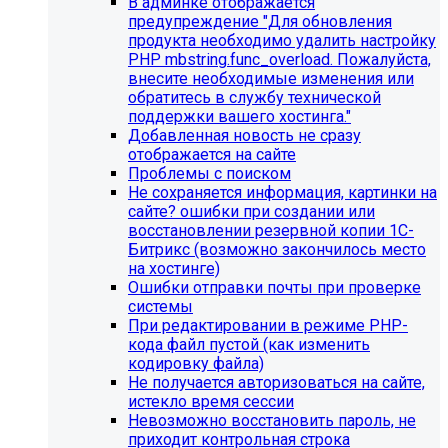
В админке отображается
предупреждение "Для обновления
продукта необходимо удалить настройку
PHP mbstring.func_overload. Пожалуйста,
внесите необходимые изменения или
обратитесь в службу технической
поддержки вашего хостинга."
Добавленная новость не сразу
отображается на сайте
Проблемы с поиском
Не сохраняется информация, картинки на
сайте? ошибки при создании или
восстановлении резервной копии 1С-
Битрикс (возможно закончилось место
Инструкция по удалению ссылок на
на хостинге)
Ошибки отправки почты при проверке
социальные сети
системы
При редактировании в режиме PHP-
Для готовых решений на SIMAI-SF4:
кода файл пустой (как изменить
кодировку файла)
SIMAI-SF4: Сайт библиотеки, SIMAI-SF4: Сайт
Не получается авторизоваться на сайте,
благотворительного фонда, SIMAI-SF4: Сайт города,
истекло время сессии
SIMAI-SF4: Сайт государственной организации, SIMAI-
Невозможно восстановить пароль, не
SF4: Сайт дворца культуры, SIMAI-SF4: Сайт детского
приходит контрольная строка