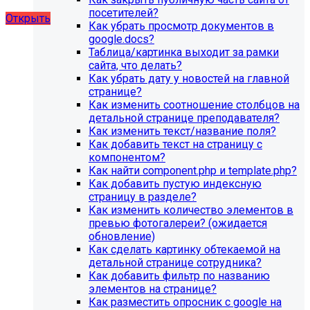
художественной школы, SIMAI: Сайт школы
посетителей?
Открыть
Как убрать просмотр документов в
google.docs?
Таблица/картинка выходит за рамки
сайта, что делать?
Как убрать дату у новостей на главной
странице?
Как изменить соотношение столбцов на
детальной странице преподавателя?
Как изменить текст/название поля?
Как добавить текст на страницу с
компонентом?
Как найти component.php и template.php?
Как добавить пустую индексную
страницу в разделе?
Как изменить количество элементов в
превью фотогалереи? (ожидается
обновление)
Как сделать картинку обтекаемой на
детальной странице сотрудника?
Как добавить фильтр по названию
элементов на странице?
Как разместить опросник с google на