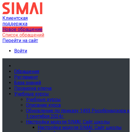
Клиентская
поддержка
Новое обращение
Список обращений
Перейти на сайт
Войти
Обращения
Регламент
База знаний
Проверка ключа
Учебные курсы
Учебные курсы
Описание курса
Обновление по приказу 1493 Рособрнадзора к
1 сентября 2024г.
Настройки модуля SIMAI: Сайт школы
Настройки модуля SIMAI: Сайт школы