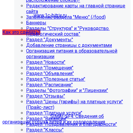
расположение блоков)?
некорректно отображаться срок действия лицензии.
Редактирование карты на главной странице
Убедитесь, что в настройках «Главного модуля»
сайта
указан адрес:
www.1c-bitrix.ru
.
Заполнение раздела "Меню" (/food)
Затем запустите обновление через «Систему
Баннеры
обновлений».
Разделы "Структура" и "Руководство.
Как это сделать?
Педагогический состав"
Раздел "Документы"
Добавление страницы с документами
Организация питания в образовательной
организации
Раздел "Новости"
Раздел "Помещения"
Раздел "Объявления"
Раздел "Полезные статьи"
Раздел "Расписание"
Как добавить раздел "Сведения об
Разделы "Фотографии" и "Лицензии"
организации отдыха детей и их
Раздел "Отзывы"
Раздел "Цены (тарифы) на платные услуги"
оздоровления"?
(Прайс-лист)
Раздел "Платные услуги"
Приобретите модуль
SIMAI-SF4: Сведения об
Раздел "Вакансии"
организации отдыха детей и их оздоровления
Раздел "Поздравления и благодарности"
Раздел "Классы"
Для приобретения модуля необходимо обратиться в