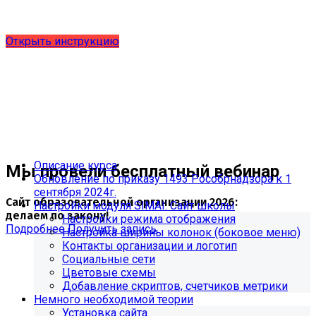
выпущено обновление 1.15.0, согласно приказу № 1735
от 27.08.2024 и методическим рекомендациям 2025 года,
версия 9.0.0
Открыть инструкцию
Описание курса
Мы провели бесплатный вебинар
Обновление по приказу 1493 Рособрнадзора к 1
сентября 2024г.
Сайт образовательной организации 2026:
Настройки модуля SIMAI: Сайт школы
делаем по закону!
Настройки режима отображения
Подробнее
Получить запись
Настройка ширины колонок (боковое меню)
Контакты организации и логотип
Социальные сети
Цветовые схемы
Добавление скриптов, счетчиков метрики
Немного необходимой теории
Установка сайта