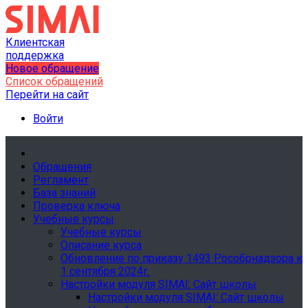
Клиентская
поддержка
Новое обращение
Список обращений
Перейти на сайт
Войти
Обращения
Регламент
База знаний
Проверка ключа
Учебные курсы
Учебные курсы
Описание курса
Обновление по приказу 1493 Рособрнадзора к
1 сентября 2024г.
Настройки модуля SIMAI: Сайт школы
Настройки модуля SIMAI: Сайт школы