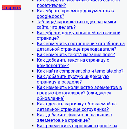
художественной школы, SIMAI: Сайт школы
посетителей?
Открыть
Как убрать просмотр документов в
google.docs?
Таблица/картинка выходит за рамки
сайта, что делать?
Как убрать дату у новостей на главной
странице?
Как изменить соотношение столбцов на
детальной странице преподавателя?
Как изменить текст/название поля?
Как добавить текст на страницу с
компонентом?
Как найти component.php и template.php?
Как добавить пустую индексную
страницу в разделе?
Как изменить количество элементов в
превью фотогалереи? (ожидается
обновление)
Как сделать картинку обтекаемой на
детальной странице сотрудника?
Как добавить фильтр по названию
элементов на странице?
Как разместить опросник с google на