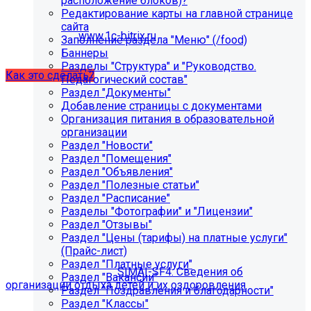
расположение блоков)?
некорректно отображаться срок действия лицензии.
Редактирование карты на главной странице
Убедитесь, что в настройках «Главного модуля»
сайта
указан адрес:
www.1c-bitrix.ru
.
Заполнение раздела "Меню" (/food)
Затем запустите обновление через «Систему
Баннеры
обновлений».
Разделы "Структура" и "Руководство.
Как это сделать?
Педагогический состав"
Раздел "Документы"
Добавление страницы с документами
Организация питания в образовательной
организации
Раздел "Новости"
Раздел "Помещения"
Раздел "Объявления"
Раздел "Полезные статьи"
Раздел "Расписание"
Как добавить раздел "Сведения об
Разделы "Фотографии" и "Лицензии"
организации отдыха детей и их
Раздел "Отзывы"
Раздел "Цены (тарифы) на платные услуги"
оздоровления"?
(Прайс-лист)
Раздел "Платные услуги"
Приобретите модуль
SIMAI-SF4: Сведения об
Раздел "Вакансии"
организации отдыха детей и их оздоровления
Раздел "Поздравления и благодарности"
Раздел "Классы"
Для приобретения модуля необходимо обратиться в