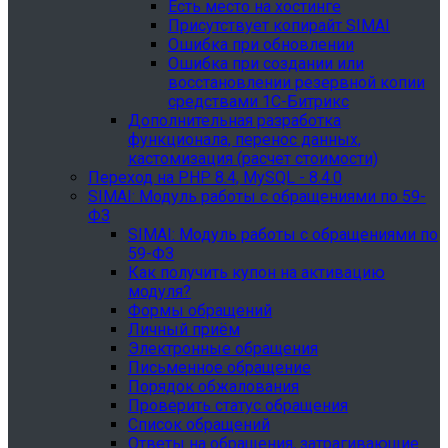
Есть место на хостинге
Присутствует копирайт SIMAI
Ошибка при обновлении
Ошибка при создании или
восстановлении резервной копии
средствами 1С-Битрикс
Дополнительная разработка
функционала, перенос данных,
кастомизация (расчет стоимости)
Переход на PHP 8.4, MySQL - 8.4.0
SIMAI: Модуль работы с обращениями по 59-
ФЗ
SIMAI: Модуль работы с обращениями по
59-ФЗ
Как получить купон на активацию
модуля?
Формы обращений
Личный приём
Электронные обращения
Письменное обращение
Порядок обжалования
Проверить статус обращения
Список обращений
Ответы на обращения, затрагивающие