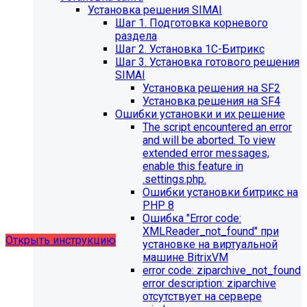
Установка решения SIMAI
Шаг 1. Подготовка корневого
раздела
Шаг 2. Установка 1С-Битрикс
Шаг 3. Установка готового решения
SIMAI
Установка решения на SF2
Установка решения на SF4
Обновления в разделе
Ошибки установки и их решение
The script encountered an error
"Педагогический состав"
and will be aborted. To view
extended error messages,
Для готовых решений, использующих модуль SIMAI-
enable this feature in
SF4: Сведения об образовательной организации
.settings.php.
(simai.sveden)
Ошибки установки битрикс на
выпущено обновление 1.14.11, согласно которому в
PHP 8
разделе "Педагогический состав"
Ошибка "Error сode:
можно разместить документ и скрыть таблицы.
XMLReader_not_found" при
Открыть инструкцию
установке на виртуальной
машине BitrixVM
error сode: ziparchive_not_found
error description: ziparchive
отсутствует на сервере