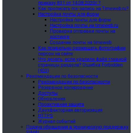
приказу 831 от 14.08.2020г.?
Как прописать mx-запись на Timeweb.ru?
Настройка почты для форм
Настройка почты для форм
Настройка почты на timeweb.ru
Проверка отправки почты на
хостинге
Создание почты на timeweb
Как правильно размещать фотографии
персон на сайте
Что делать, если удалили файл главной
страницы раздела? Ошибка Forbidden
(403)
Рекомендации по безопасности
Рекомендации по безопасности
Резервное копирование
Доступы
Обновления
Проактивная защита
Двухфакторная авторизация
HTTPS
Журнал событий
Подача обращения в техническую поддержку
SIMAI