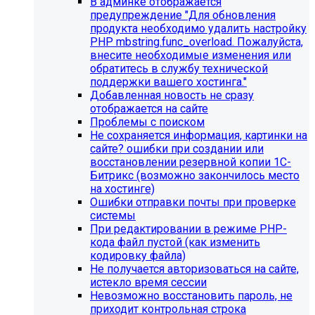
В админке отображается
предупреждение "Для обновления
продукта необходимо удалить настройку
PHP mbstring.func_overload. Пожалуйста,
внесите необходимые изменения или
обратитесь в службу технической
поддержки вашего хостинга."
Добавленная новость не сразу
отображается на сайте
Проблемы с поиском
Не сохраняется информация, картинки на
сайте? ошибки при создании или
восстановлении резервной копии 1С-
Битрикс (возможно закончилось место
Инструкция по удалению ссылок на
на хостинге)
Ошибки отправки почты при проверке
социальные сети
системы
При редактировании в режиме PHP-
Для готовых решений на SIMAI-SF4:
кода файл пустой (как изменить
кодировку файла)
SIMAI-SF4: Сайт библиотеки, SIMAI-SF4: Сайт
Не получается авторизоваться на сайте,
благотворительного фонда, SIMAI-SF4: Сайт города,
истекло время сессии
SIMAI-SF4: Сайт государственной организации, SIMAI-
Невозможно восстановить пароль, не
SF4: Сайт дворца культуры, SIMAI-SF4: Сайт детского
приходит контрольная строка