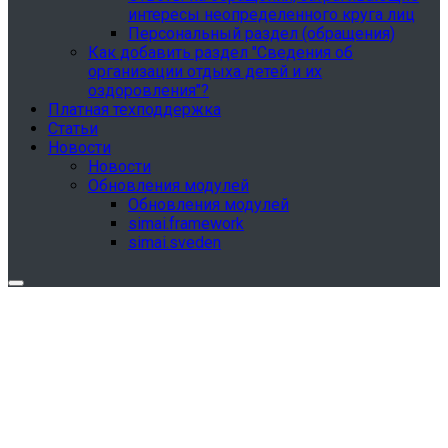
интересы неопределенного круга лиц
Персональный раздел (обращения)
Как добавить раздел "Сведения об
организации отдыха детей и их
оздоровления"?
Платная техподдержка
Статьи
Новости
Новости
Обновления модулей
Обновления модулей
simai.framework
simai.sveden
Обновления в разделе "Сведения об
образовательной организации"
Для готовых решений, использующих модуль SIMAI-
SF4: Сведения об образовательной организации
(simai.sveden)