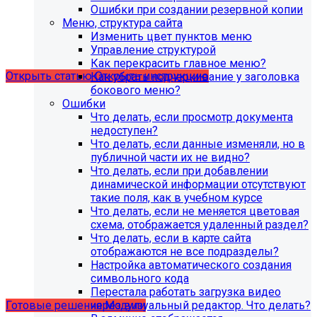
поддержка продуктов 1С-Битрикс на
Ошибки при создании резервной копии
PHP версии ниже 8.0. Рекомендуемая
Меню, структура сайта
Изменить цвет пунктов меню
версия PHP - 8.1 и выше
Управление структурой
Как перекрасить главное меню?
Открыть статью
Открыть инструкцию
Как убрать подчеркивание у заголовка
бокового меню?
Ошибки
Что делать, если просмотр документа
недоступен?
Что делать, если данные изменяли, но в
публичной части их не видно?
Что делать, если при добавлении
динамической информации отсутствуют
такие поля, как в учебном курсе
Что делать, если не меняется цветовая
схема, отображается удаленный раздел?
Что делать, если в карте сайта
Учебные курсы
отображаются не все подразделы?
Настройка автоматического создания
символьного кода
по работе с готовыми решениями и модулями
Перестала работать загрузка видео
размещены в разделе "Учебные курсы"
через визуальный редактор. Что делать?
Готовые решения
Модули