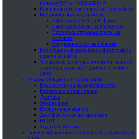
приказу 831 от 14.08.2020г.?
Как прописать mx-запись на Timeweb.ru?
Настройка почты для форм
Настройка почты для форм
Настройка почты на timeweb.ru
Проверка отправки почты на
хостинге
Создание почты на timeweb
Как правильно размещать фотографии
персон на сайте
Что делать, если удалили файл главной
страницы раздела? Ошибка Forbidden
(403)
Рекомендации по безопасности
Рекомендации по безопасности
Резервное копирование
Доступы
Обновления
Проактивная защита
Двухфакторная авторизация
HTTPS
Журнал событий
Подача обращения в техническую поддержку
SIMAI