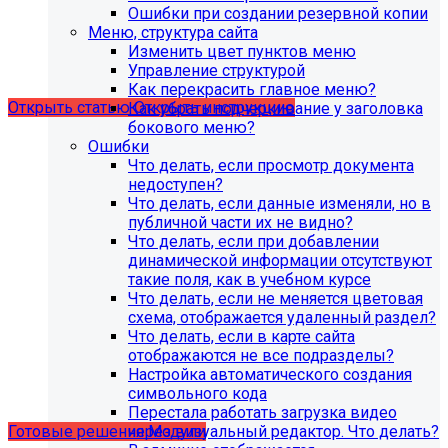
поддержка продуктов 1С-Битрикс на
Ошибки при создании резервной копии
PHP версии ниже 8.0. Рекомендуемая
Меню, структура сайта
Изменить цвет пунктов меню
версия PHP - 8.1 и выше
Управление структурой
Как перекрасить главное меню?
Открыть статью
Открыть инструкцию
Как убрать подчеркивание у заголовка
бокового меню?
Ошибки
Что делать, если просмотр документа
недоступен?
Что делать, если данные изменяли, но в
публичной части их не видно?
Что делать, если при добавлении
динамической информации отсутствуют
такие поля, как в учебном курсе
Что делать, если не меняется цветовая
схема, отображается удаленный раздел?
Что делать, если в карте сайта
Учебные курсы
отображаются не все подразделы?
Настройка автоматического создания
символьного кода
по работе с готовыми решениями и модулями
Перестала работать загрузка видео
размещены в разделе "Учебные курсы"
через визуальный редактор. Что делать?
Готовые решения
Модули