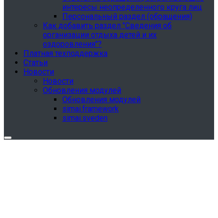
интересы неопределенного круга лиц
Персональный раздел (обращения)
Как добавить раздел "Сведения об
организации отдыха детей и их
оздоровления"?
Платная техподдержка
Статьи
Новости
Новости
Обновления модулей
Обновления модулей
simai.framework
simai.sveden
Обновления в разделе "Сведения об
образовательной организации"
Для готовых решений, использующих модуль SIMAI-
SF4: Сведения об образовательной организации
(simai.sveden)