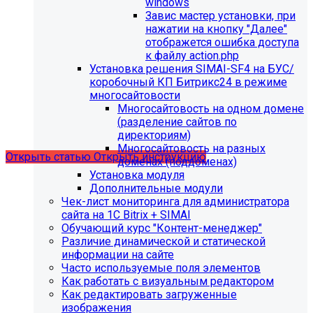
windows
Завис мастер установки, при
нажатии на кнопку "Далее"
отображется ошибка доступа
С 01.02.2026
будет ограничена поддержка продуктов на
к файлу action.php
PHP версии ниже 8.2.
Рекомендуемая версия PHP - 8.4
Установка решения SIMAI-SF4 на БУС/
и выше
.
коробочный КП Битрикс24 в режиме
многосайтовости
С 01.09.2026
будет ограничена поддержка продуктов на
Многосайтовость на одном домене
MySql версии ниже 8.0.0.
Рекомендуемая версия MySql
(разделение сайтов по
- 8.4.0 и выше.
директориям)
Многосайтовость на разных
Открыть статью
Открыть инструкцию
доменах (поддоменах)
Установка модуля
Дополнительные модули
Чек-лист мониторинга для администратора
сайта на 1С Bitrix + SIMAI
Обучающий курс "Контент-менеджер"
Различие динамической и статической
информации на сайте
Часто используемые поля элементов
Как работать с визуальным редактором
Как редактировать загруженные
изображения
Мы подготовили чек-лист администратора сайта: