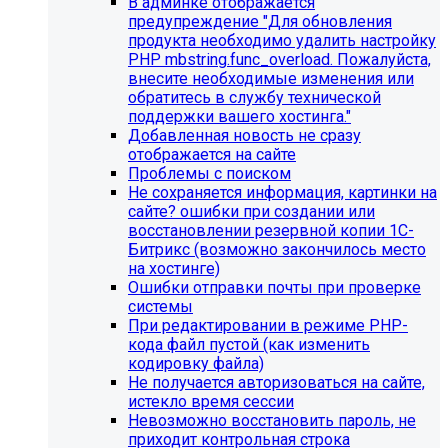
В админке отображается
предупреждение "Для обновления
продукта необходимо удалить настройку
PHP mbstring.func_overload. Пожалуйста,
внесите необходимые изменения или
обратитесь в службу технической
поддержки вашего хостинга."
Добавленная новость не сразу
отображается на сайте
Проблемы с поиском
Не сохраняется информация, картинки на
сайте? ошибки при создании или
восстановлении резервной копии 1С-
Битрикс (возможно закончилось место
Инструкция по удалению ссылок на
на хостинге)
Ошибки отправки почты при проверке
социальные сети
системы
При редактировании в режиме PHP-
Для готовых решений на SIMAI-SF4:
кода файл пустой (как изменить
кодировку файла)
SIMAI-SF4: Сайт библиотеки, SIMAI-SF4: Сайт
Не получается авторизоваться на сайте,
благотворительного фонда, SIMAI-SF4: Сайт города,
истекло время сессии
SIMAI-SF4: Сайт государственной организации, SIMAI-
Невозможно восстановить пароль, не
SF4: Сайт дворца культуры, SIMAI-SF4: Сайт детского
приходит контрольная строка