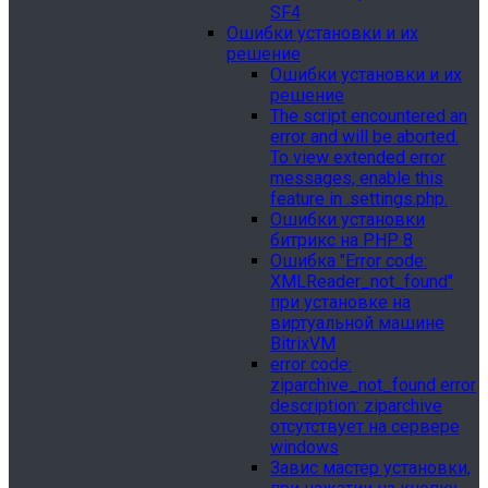
SF4
Ошибки установки и их
решение
Ошибки установки и их
решение
The script encountered an
error and will be aborted.
To view extended error
messages, enable this
feature in .settings.php.
Ошибки установки
битрикс на PHP 8
Ошибка "Error сode:
XMLReader_not_found"
при установке на
виртуальной машине
BitrixVM
error сode:
ziparchive_not_found error
description: ziparchive
отсутствует на сервере
windows
Завис мастер установки,