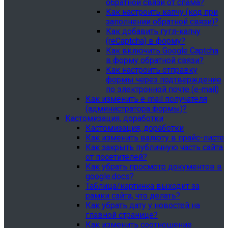
обратной связи от спама?
Как настроить капчу (код при
заполнении обратной связи)?
Как добавить гугл-капчу
(reCaptcha) в форму?
Как включить Google Captcha
в форму обратной связи?
Как настроить отправку
формы через подтверждение
по электронной почте (e-mail)
Как изменить e-mail получателя
(администратора формы)?
Кастомизация, доработки
Кастомизация, доработки
Как изменить валюту в прайс-листе
Как закрыть публичную часть сайта
от посетителей?
Как убрать просмотр документов в
google.docs?
Таблица/картинка выходит за
рамки сайта, что делать?
Как убрать дату у новостей на
главной странице?
Как изменить соотношение