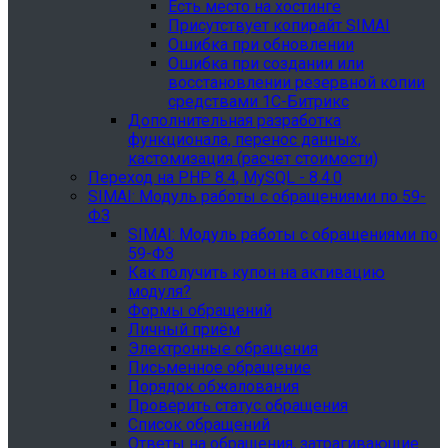
Есть место на хостинге
Присутствует копирайт SIMAI
Ошибка при обновлении
Ошибка при создании или
восстановлении резервной копии
средствами 1С-Битрикс
Дополнительная разработка
функционала, перенос данных,
кастомизация (расчет стоимости)
Переход на PHP 8.4, MySQL - 8.4.0
SIMAI: Модуль работы с обращениями по 59-
ФЗ
SIMAI: Модуль работы с обращениями по
59-ФЗ
Как получить купон на активацию
модуля?
Формы обращений
Личный приём
Электронные обращения
Письменное обращение
Порядок обжалования
Проверить статус обращения
Список обращений
Ответы на обращения, затрагивающие