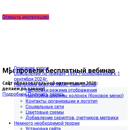
выпущено обновление 1.15.0, согласно приказу № 1735
от 27.08.2024 и методическим рекомендациям 2025 года,
версия 9.0.0
Открыть инструкцию
Описание курса
Мы провели бесплатный вебинар
Обновление по приказу 1493 Рособрнадзора к 1
сентября 2024г.
Сайт образовательной организации 2026:
Настройки модуля SIMAI: Сайт школы
делаем по закону!
Настройки режима отображения
Подробнее
Получить запись
Настройка ширины колонок (боковое меню)
Контакты организации и логотип
Социальные сети
Цветовые схемы
Добавление скриптов, счетчиков метрики
Немного необходимой теории
Установка сайта