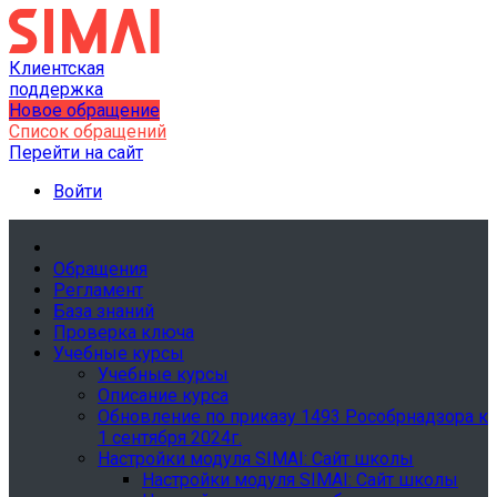
Клиентская
поддержка
Новое обращение
Список обращений
Перейти на сайт
Войти
Обращения
Регламент
База знаний
Проверка ключа
Учебные курсы
Учебные курсы
Описание курса
Обновление по приказу 1493 Рособрнадзора к
1 сентября 2024г.
Настройки модуля SIMAI: Сайт школы
Настройки модуля SIMAI: Сайт школы