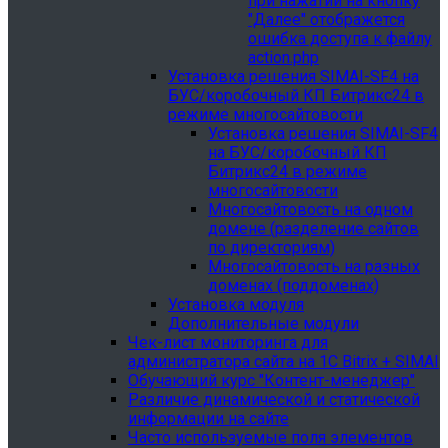
при нажатии на кнопку
"Далее" отображется
ошибка доступа к файлу
action.php
Установка решения SIMAI-SF4 на
БУС/коробочный КП Битрикс24 в
режиме многосайтовости
Установка решения SIMAI-SF4
на БУС/коробочный КП
Битрикс24 в режиме
многосайтовости
Многосайтовость на одном
домене (разделение сайтов
по директориям)
Многосайтовость на разных
доменах (поддоменах)
Установка модуля
Дополнительные модули
Чек-лист мониторинга для
администратора сайта на 1С Bitrix + SIMAI
Обучающий курс "Контент-менеджер"
Различие динамической и статической
информации на сайте
Часто используемые поля элементов