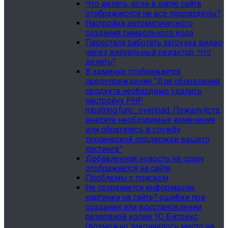
Что делать, если в карте сайта
отображаются не все подразделы?
Настройка автоматического
создания символьного кода
Перестала работать загрузка видео
через визуальный редактор. Что
делать?
В админке отображается
предупреждение "Для обновления
продукта необходимо удалить
настройку PHP
mbstring.func_overload. Пожалуйста,
внесите необходимые изменения
или обратитесь в службу
технической поддержки вашего
хостинга."
Добавленная новость не сразу
отображается на сайте
Проблемы с поиском
Не сохраняется информация,
картинки на сайте? ошибки при
создании или восстановлении
резервной копии 1С-Битрикс
(возможно закончилось место на