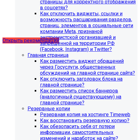
страницы для корректного отображения
в соцсетях?
Как отключить виджеты, ссылки и
Рекомендации по безопасности
возможность расшаривания разделов,
страниц, элементов в социальные сети
сайта
компании Meta, признаной
экстремистской организацией и
Открыть рекомендации
запрещенной на территории РФ
(Facebook, Instagram) и Twitter?
Главная страница
Как разместить виджет обращений
через Госуслуги, общественных
обсуждений на главной странице сайта?
Как отключить заголовок блока на
главной странице?
Как разместить список баннеров
(аналогичный существующему) на
главной странице?
Резервные копии
Резервная копия на хостинге Timeweb
Как восстановить резервную копию?
Как обезопасить себя от потери
информации, самостоятельных
С 1 февраля 2023 года ограничена
изменений и наработок на сайте?