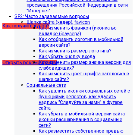
образовательной организации (simai.sveden). Для
просвещения Российской Федерации в сети
корректной работы модуля необходимо активировать
"Интернет"
купон на него.
SF2: Часто задаваемые вопросы
Шапка сайта (хедер), favicon
Как получить купон?
Как изменить фавикон (иконка во
вкладке браузера)
Как отобразить логотип в мобильной
Что делать, если на хостинге не
версии сайта?
хватает места?
Как изменить размер логотипа?
Как убрать кнопку входа
Как изменить размер значка версии для
Открыть рекомендации
слабовидящих?
Как изменить цвет шрифта заголовка в
шапке сайте?
Социальные сети
Как удалить иконки социальных сетей с
функциями репостов, как удалить
надпись "Следуйте за нами" в футере
сайта
Как убрать в мобильной версии сайта
иконки расшаривания в социальные
сети?
Как разместить собственное превью