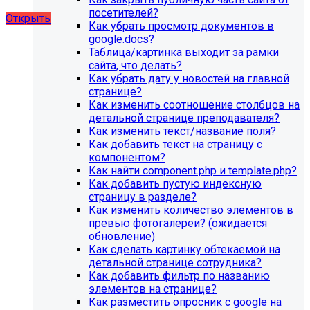
художественной школы, SIMAI: Сайт школы
посетителей?
Открыть
Как убрать просмотр документов в
google.docs?
Таблица/картинка выходит за рамки
сайта, что делать?
Как убрать дату у новостей на главной
странице?
Как изменить соотношение столбцов на
детальной странице преподавателя?
Как изменить текст/название поля?
Как добавить текст на страницу с
компонентом?
Как найти component.php и template.php?
Как добавить пустую индексную
страницу в разделе?
Как изменить количество элементов в
превью фотогалереи? (ожидается
обновление)
Как сделать картинку обтекаемой на
детальной странице сотрудника?
Как добавить фильтр по названию
элементов на странице?
Как разместить опросник с google на