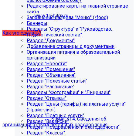
расположение блоков)?
некорректно отображаться срок действия лицензии.
Редактирование карты на главной странице
Убедитесь, что в настройках «Главного модуля»
сайта
указан адрес:
www.1c-bitrix.ru
.
Заполнение раздела "Меню" (/food)
Затем запустите обновление через «Систему
Баннеры
обновлений».
Разделы "Структура" и "Руководство.
Как это сделать?
Педагогический состав"
Раздел "Документы"
Добавление страницы с документами
Организация питания в образовательной
организации
Раздел "Новости"
Раздел "Помещения"
Раздел "Объявления"
Раздел "Полезные статьи"
Раздел "Расписание"
Как добавить раздел "Сведения об
Разделы "Фотографии" и "Лицензии"
организации отдыха детей и их
Раздел "Отзывы"
Раздел "Цены (тарифы) на платные услуги"
оздоровления"?
(Прайс-лист)
Раздел "Платные услуги"
Приобретите модуль
SIMAI-SF4: Сведения об
Раздел "Вакансии"
организации отдыха детей и их оздоровления
Раздел "Поздравления и благодарности"
Раздел "Классы"
Для приобретения модуля необходимо обратиться в