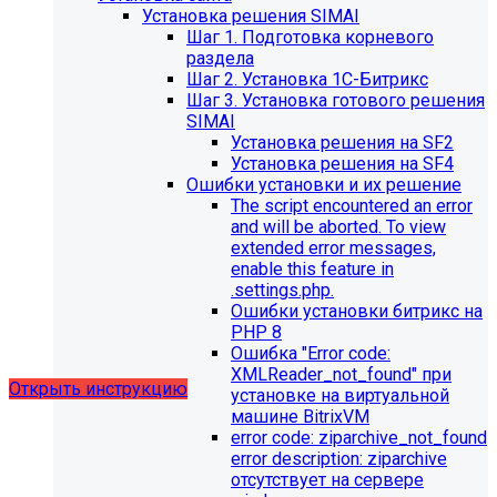
Установка решения SIMAI
Шаг 1. Подготовка корневого
раздела
Шаг 2. Установка 1С-Битрикс
Шаг 3. Установка готового решения
SIMAI
Установка решения на SF2
Установка решения на SF4
Обновления в разделе
Ошибки установки и их решение
The script encountered an error
"Педагогический состав"
and will be aborted. To view
extended error messages,
Для готовых решений, использующих модуль SIMAI-
enable this feature in
SF4: Сведения об образовательной организации
.settings.php.
(simai.sveden)
Ошибки установки битрикс на
выпущено обновление 1.14.11, согласно которому в
PHP 8
разделе "Педагогический состав"
Ошибка "Error сode:
можно разместить документ и скрыть таблицы.
XMLReader_not_found" при
Открыть инструкцию
установке на виртуальной
машине BitrixVM
error сode: ziparchive_not_found
error description: ziparchive
отсутствует на сервере