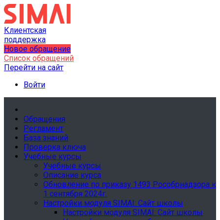
Клиентская
поддержка
Новое обращение
Список обращений
Перейти на сайт
Войти
Обращения
Регламент
База знаний
Проверка ключа
Учебные курсы
Учебные курсы
Описание курса
Обновление по приказу 1493 Рособрнадзора к
1 сентября 2024г.
Настройки модуля SIMAI: Сайт школы
Настройки модуля SIMAI: Сайт школы