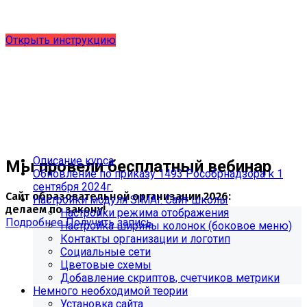
выпущено обновление 1.15.0, согласно приказу № 1735
от 27.08.2024 и методическим рекомендациям 2025 года,
версия 9.0.0
Открыть инструкцию
Описание курса
Мы провели бесплатный вебинар
Обновление по приказу 1493 Рособрнадзора к 1
сентября 2024г.
Сайт образовательной организации 2026:
Настройки модуля SIMAI: Сайт школы
делаем по закону!
Настройки режима отображения
Подробнее
Получить запись
Настройка ширины колонок (боковое меню)
Контакты организации и логотип
Социальные сети
Цветовые схемы
Добавление скриптов, счетчиков метрики
Немного необходимой теории
Установка сайта