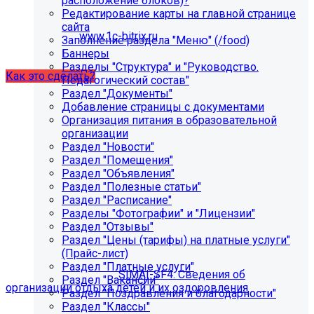
расположение блоков)?
некорректно отображаться срок действия лицензии.
Редактирование карты на главной странице
Убедитесь, что в настройках «Главного модуля»
сайта
указан адрес:
www.1c-bitrix.ru
.
Заполнение раздела "Меню" (/food)
Затем запустите обновление через «Систему
Баннеры
обновлений».
Разделы "Структура" и "Руководство.
Как это сделать?
Педагогический состав"
Раздел "Документы"
Добавление страницы с документами
Организация питания в образовательной
организации
Раздел "Новости"
Раздел "Помещения"
Раздел "Объявления"
Раздел "Полезные статьи"
Раздел "Расписание"
Как добавить раздел "Сведения об
Разделы "Фотографии" и "Лицензии"
организации отдыха детей и их
Раздел "Отзывы"
Раздел "Цены (тарифы) на платные услуги"
оздоровления"?
(Прайс-лист)
Раздел "Платные услуги"
Приобретите модуль
SIMAI-SF4: Сведения об
Раздел "Вакансии"
организации отдыха детей и их оздоровления
Раздел "Поздравления и благодарности"
Раздел "Классы"
Для приобретения модуля необходимо обратиться в