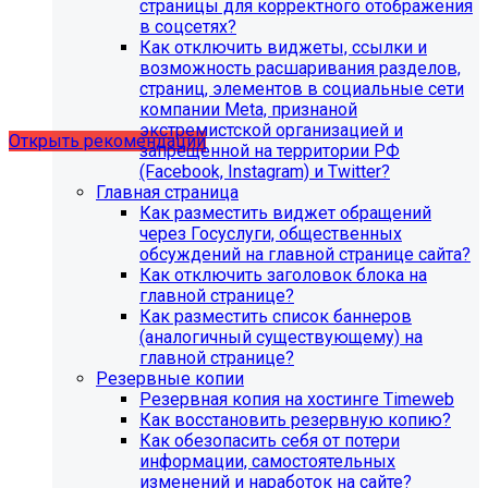
страницы для корректного отображения
в соцсетях?
Как отключить виджеты, ссылки и
Рекомендации по безопасности
возможность расшаривания разделов,
страниц, элементов в социальные сети
сайта
компании Meta, признаной
экстремистской организацией и
Открыть рекомендации
запрещенной на территории РФ
(Facebook, Instagram) и Twitter?
Главная страница
Как разместить виджет обращений
через Госуслуги, общественных
обсуждений на главной странице сайта?
Как отключить заголовок блока на
главной странице?
Как разместить список баннеров
(аналогичный существующему) на
главной странице?
Резервные копии
Резервная копия на хостинге Timeweb
Как восстановить резервную копию?
Как обезопасить себя от потери
информации, самостоятельных
С 1 февраля 2023 года ограничена
изменений и наработок на сайте?