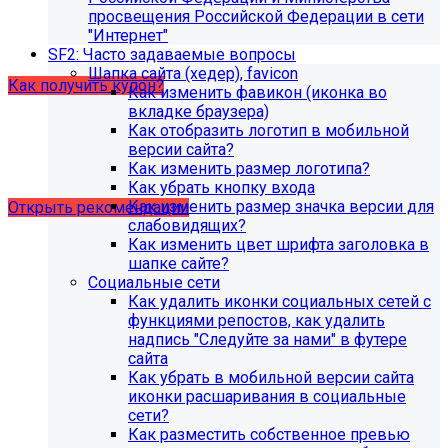
образовательной организации (simai.sveden). Для
просвещения Российской Федерации в сети
корректной работы модуля необходимо активировать
"Интернет"
купон на него.
SF2: Часто задаваемые вопросы
Шапка сайта (хедер), favicon
Как получить купон?
Как изменить фавикон (иконка во
вкладке браузера)
Как отобразить логотип в мобильной
Что делать, если на хостинге не
версии сайта?
хватает места?
Как изменить размер логотипа?
Как убрать кнопку входа
Как изменить размер значка версии для
Открыть рекомендации
слабовидящих?
Как изменить цвет шрифта заголовка в
шапке сайте?
Социальные сети
Как удалить иконки социальных сетей с
функциями репостов, как удалить
надпись "Следуйте за нами" в футере
сайта
Как убрать в мобильной версии сайта
иконки расшаривания в социальные
сети?
Как разместить собственное превью