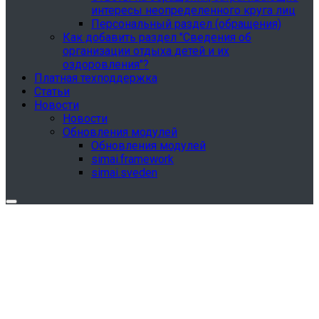
интересы неопределенного круга лиц
Персональный раздел (обращения)
Как добавить раздел "Сведения об
организации отдыха детей и их
оздоровления"?
Платная техподдержка
Статьи
Новости
Новости
Обновления модулей
Обновления модулей
simai.framework
simai.sveden
Обновления в разделе "Сведения об
образовательной организации"
Для готовых решений, использующих модуль SIMAI-
SF4: Сведения об образовательной организации
(simai.sveden)