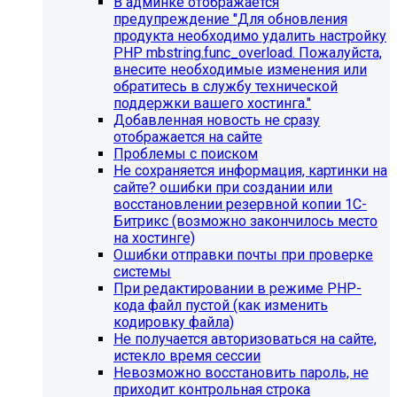
В админке отображается
предупреждение "Для обновления
продукта необходимо удалить настройку
PHP mbstring.func_overload. Пожалуйста,
внесите необходимые изменения или
обратитесь в службу технической
поддержки вашего хостинга."
Добавленная новость не сразу
отображается на сайте
Проблемы с поиском
Не сохраняется информация, картинки на
сайте? ошибки при создании или
восстановлении резервной копии 1С-
Битрикс (возможно закончилось место
Инструкция по удалению ссылок на
на хостинге)
Ошибки отправки почты при проверке
социальные сети
системы
При редактировании в режиме PHP-
Для готовых решений на SIMAI-SF4:
кода файл пустой (как изменить
кодировку файла)
SIMAI-SF4: Сайт библиотеки, SIMAI-SF4: Сайт
Не получается авторизоваться на сайте,
благотворительного фонда, SIMAI-SF4: Сайт города,
истекло время сессии
SIMAI-SF4: Сайт государственной организации, SIMAI-
Невозможно восстановить пароль, не
SF4: Сайт дворца культуры, SIMAI-SF4: Сайт детского
приходит контрольная строка