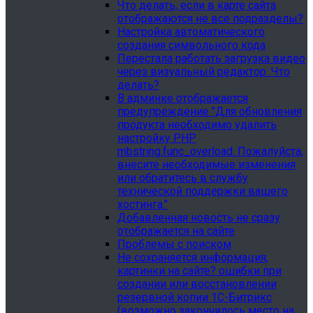
Что делать, если в карте сайта
отображаются не все подразделы?
Настройка автоматического
создания символьного кода
Перестала работать загрузка видео
через визуальный редактор. Что
делать?
В админке отображается
предупреждение "Для обновления
продукта необходимо удалить
настройку PHP
mbstring.func_overload. Пожалуйста,
внесите необходимые изменения
или обратитесь в службу
технической поддержки вашего
хостинга."
Добавленная новость не сразу
отображается на сайте
Проблемы с поиском
Не сохраняется информация,
картинки на сайте? ошибки при
создании или восстановлении
резервной копии 1С-Битрикс
(возможно закончилось место на