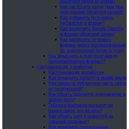
обратной связи от спама?
Как настроить капчу (код при
заполнении обратной связи)?
Как добавить гугл-капчу
(reCaptcha) в форму?
Как включить Google Captcha
в форму обратной связи?
Как настроить отправку
формы через подтверждение
по электронной почте (e-mail)
Как изменить e-mail получателя
(администратора формы)?
Кастомизация, доработки
Кастомизация, доработки
Как изменить валюту в прайс-листе
Как закрыть публичную часть сайта
от посетителей?
Как убрать просмотр документов в
google.docs?
Таблица/картинка выходит за
рамки сайта, что делать?
Как убрать дату у новостей на
главной странице?
Как изменить соотношение