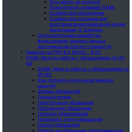
Есть место на хостинге
Присутствует копирайт SIMAI
Ошибка при обновлении
Ошибка при создании или
восстановлении резервной копии
средствами 1С-Битрикс
Дополнительная разработка
функционала, перенос данных,
кастомизация (расчет стоимости)
Переход на PHP 8.4, MySQL - 8.4.0
SIMAI: Модуль работы с обращениями по 59-
ФЗ
SIMAI: Модуль работы с обращениями по
59-ФЗ
Как получить купон на активацию
модуля?
Формы обращений
Личный приём
Электронные обращения
Письменное обращение
Порядок обжалования
Проверить статус обращения
Список обращений
Ответы на обращения, затрагивающие