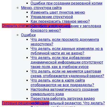
поддержка продуктов 1С-Битрикс на
Ошибки при создании резервной копии
PHP версии ниже 8.0. Рекомендуемая
Меню, структура сайта
Изменить цвет пунктов меню
версия PHP - 8.1 и выше
Управление структурой
Как перекрасить главное меню?
Открыть статью
Открыть инструкцию
Как убрать подчеркивание у заголовка
бокового меню?
Ошибки
Что делать, если просмотр документа
недоступен?
Что делать, если данные изменяли, но в
публичной части их не видно?
Что делать, если при добавлении
динамической информации отсутствуют
такие поля, как в учебном курсе
Что делать, если не меняется цветовая
схема, отображается удаленный раздел?
Что делать, если в карте сайта
Учебные курсы
отображаются не все подразделы?
Настройка автоматического создания
символьного кода
по работе с готовыми решениями и модулями
Перестала работать загрузка видео
размещены в разделе "Учебные курсы"
через визуальный редактор. Что делать?
Готовые решения
Модули