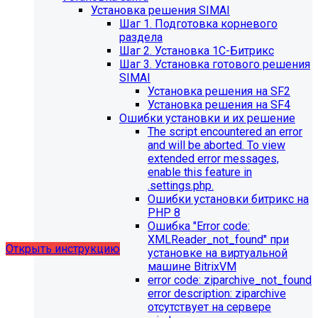
Установка решения SIMAI
Шаг 1. Подготовка корневого
раздела
Шаг 2. Установка 1С-Битрикс
Шаг 3. Установка готового решения
SIMAI
Установка решения на SF2
Установка решения на SF4
Обновления в разделе
Ошибки установки и их решение
The script encountered an error
"Педагогический состав"
and will be aborted. To view
extended error messages,
Для готовых решений, использующих модуль SIMAI-
enable this feature in
SF4: Сведения об образовательной организации
.settings.php.
(simai.sveden)
Ошибки установки битрикс на
выпущено обновление 1.14.11, согласно которому в
PHP 8
разделе "Педагогический состав"
Ошибка "Error сode:
можно разместить документ и скрыть таблицы.
XMLReader_not_found" при
Открыть инструкцию
установке на виртуальной
машине BitrixVM
error сode: ziparchive_not_found
error description: ziparchive
отсутствует на сервере