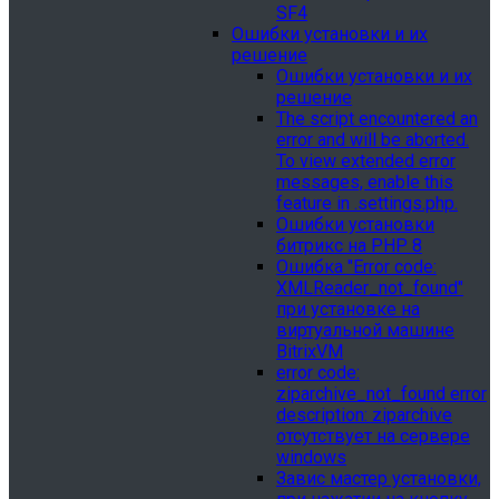
SF4
Ошибки установки и их
решение
Ошибки установки и их
решение
The script encountered an
error and will be aborted.
To view extended error
messages, enable this
feature in .settings.php.
Ошибки установки
битрикс на PHP 8
Ошибка "Error сode:
XMLReader_not_found"
при установке на
виртуальной машине
BitrixVM
error сode:
ziparchive_not_found error
description: ziparchive
отсутствует на сервере
windows
Завис мастер установки,