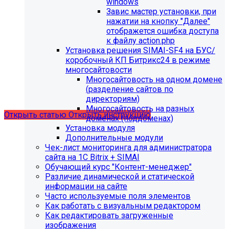
windows
Завис мастер установки, при
нажатии на кнопку "Далее"
отображется ошибка доступа
С 01.02.2026
будет ограничена поддержка продуктов на
к файлу action.php
PHP версии ниже 8.2.
Рекомендуемая версия PHP - 8.4
Установка решения SIMAI-SF4 на БУС/
и выше
.
коробочный КП Битрикс24 в режиме
многосайтовости
С 01.09.2026
будет ограничена поддержка продуктов на
Многосайтовость на одном домене
MySql версии ниже 8.0.0.
Рекомендуемая версия MySql
(разделение сайтов по
- 8.4.0 и выше.
директориям)
Многосайтовость на разных
Открыть статью
Открыть инструкцию
доменах (поддоменах)
Установка модуля
Дополнительные модули
Чек-лист мониторинга для администратора
сайта на 1С Bitrix + SIMAI
Обучающий курс "Контент-менеджер"
Различие динамической и статической
информации на сайте
Часто используемые поля элементов
Как работать с визуальным редактором
Как редактировать загруженные
изображения
Мы подготовили чек-лист администратора сайта: