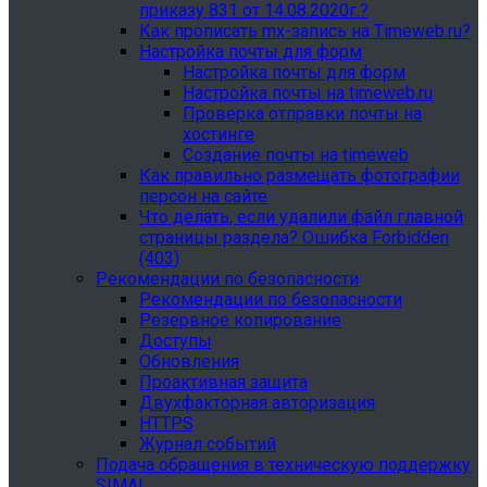
приказу 831 от 14.08.2020г.?
Как прописать mx-запись на Timeweb.ru?
Настройка почты для форм
Настройка почты для форм
Настройка почты на timeweb.ru
Проверка отправки почты на
хостинге
Создание почты на timeweb
Как правильно размещать фотографии
персон на сайте
Что делать, если удалили файл главной
страницы раздела? Ошибка Forbidden
(403)
Рекомендации по безопасности
Рекомендации по безопасности
Резервное копирование
Доступы
Обновления
Проактивная защита
Двухфакторная авторизация
HTTPS
Журнал событий
Подача обращения в техническую поддержку
SIMAI