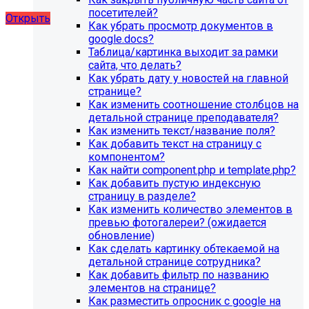
художественной школы, SIMAI: Сайт школы
посетителей?
Открыть
Как убрать просмотр документов в
google.docs?
Таблица/картинка выходит за рамки
сайта, что делать?
Как убрать дату у новостей на главной
странице?
Как изменить соотношение столбцов на
детальной странице преподавателя?
Как изменить текст/название поля?
Как добавить текст на страницу с
компонентом?
Как найти component.php и template.php?
Как добавить пустую индексную
страницу в разделе?
Как изменить количество элементов в
превью фотогалереи? (ожидается
обновление)
Как сделать картинку обтекаемой на
детальной странице сотрудника?
Как добавить фильтр по названию
элементов на странице?
Как разместить опросник с google на