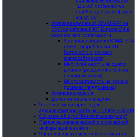
при нажатии на кнопку
"Далее" отображется
ошибка доступа к файлу
action.php
Установка решения SIMAI-SF4 на
БУС/коробочный КП Битрикс24 в
режиме многосайтовости
Установка решения SIMAI-SF4
на БУС/коробочный КП
Битрикс24 в режиме
многосайтовости
Многосайтовость на одном
домене (разделение сайтов
по директориям)
Многосайтовость на разных
доменах (поддоменах)
Установка модуля
Дополнительные модули
Чек-лист мониторинга для
администратора сайта на 1С Bitrix + SIMAI
Обучающий курс "Контент-менеджер"
Различие динамической и статической
информации на сайте
Часто используемые поля элементов