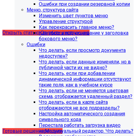
поддержка продуктов 1С-Битрикс на
Ошибки при создании резервной копии
PHP версии ниже 8.0. Рекомендуемая
Меню, структура сайта
Изменить цвет пунктов меню
версия PHP - 8.1 и выше
Управление структурой
Как перекрасить главное меню?
Открыть статью
Открыть инструкцию
Как убрать подчеркивание у заголовка
бокового меню?
Ошибки
Что делать, если просмотр документа
недоступен?
Что делать, если данные изменяли, но в
публичной части их не видно?
Что делать, если при добавлении
динамической информации отсутствуют
такие поля, как в учебном курсе
Что делать, если не меняется цветовая
схема, отображается удаленный раздел?
Что делать, если в карте сайта
Учебные курсы
отображаются не все подразделы?
Настройка автоматического создания
символьного кода
по работе с готовыми решениями и модулями
Перестала работать загрузка видео
размещены в разделе "Учебные курсы"
через визуальный редактор. Что делать?
Готовые решения
Модули