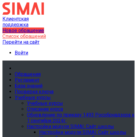
Клиентская
поддержка
Новое обращение
Список обращений
Перейти на сайт
Войти
Обращения
Регламент
База знаний
Проверка ключа
Учебные курсы
Учебные курсы
Описание курса
Обновление по приказу 1493 Рособрнадзора к
1 сентября 2024г.
Настройки модуля SIMAI: Сайт школы
Настройки модуля SIMAI: Сайт школы