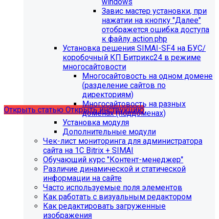
windows
Завис мастер установки, при
нажатии на кнопку "Далее"
отображется ошибка доступа
С 01.02.2026
будет ограничена поддержка продуктов на
к файлу action.php
PHP версии ниже 8.2.
Рекомендуемая версия PHP - 8.4
Установка решения SIMAI-SF4 на БУС/
и выше
.
коробочный КП Битрикс24 в режиме
многосайтовости
С 01.09.2026
будет ограничена поддержка продуктов на
Многосайтовость на одном домене
MySql версии ниже 8.0.0.
Рекомендуемая версия MySql
(разделение сайтов по
- 8.4.0 и выше.
директориям)
Многосайтовость на разных
Открыть статью
Открыть инструкцию
доменах (поддоменах)
Установка модуля
Дополнительные модули
Чек-лист мониторинга для администратора
сайта на 1С Bitrix + SIMAI
Обучающий курс "Контент-менеджер"
Различие динамической и статической
информации на сайте
Часто используемые поля элементов
Как работать с визуальным редактором
Как редактировать загруженные
изображения
Мы подготовили чек-лист администратора сайта: