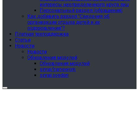
интересы неопределенного круга лиц
Персональный раздел (обращения)
Как добавить раздел "Сведения об
организации отдыха детей и их
оздоровления"?
Платная техподдержка
Статьи
Новости
Новости
Обновления модулей
Обновления модулей
simai.framework
simai.sveden
Обновления в разделе "Сведения об
образовательной организации"
Для готовых решений, использующих модуль SIMAI-
SF4: Сведения об образовательной организации
(simai.sveden)