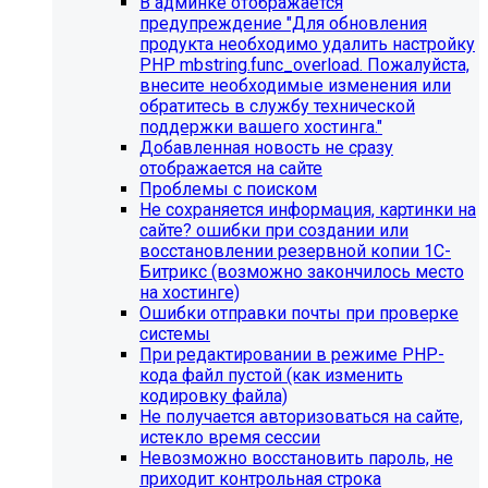
В админке отображается
предупреждение "Для обновления
продукта необходимо удалить настройку
PHP mbstring.func_overload. Пожалуйста,
внесите необходимые изменения или
обратитесь в службу технической
поддержки вашего хостинга."
Добавленная новость не сразу
отображается на сайте
Проблемы с поиском
Не сохраняется информация, картинки на
сайте? ошибки при создании или
восстановлении резервной копии 1С-
Битрикс (возможно закончилось место
Инструкция по удалению ссылок на
на хостинге)
Ошибки отправки почты при проверке
социальные сети
системы
При редактировании в режиме PHP-
Для готовых решений на SIMAI-SF4:
кода файл пустой (как изменить
кодировку файла)
SIMAI-SF4: Сайт библиотеки, SIMAI-SF4: Сайт
Не получается авторизоваться на сайте,
благотворительного фонда, SIMAI-SF4: Сайт города,
истекло время сессии
SIMAI-SF4: Сайт государственной организации, SIMAI-
Невозможно восстановить пароль, не
SF4: Сайт дворца культуры, SIMAI-SF4: Сайт детского
приходит контрольная строка