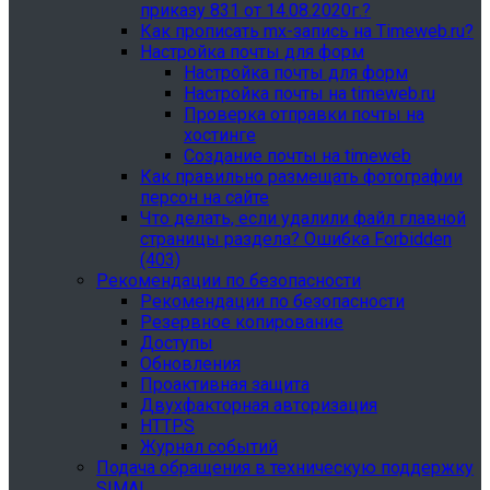
приказу 831 от 14.08.2020г.?
Как прописать mx-запись на Timeweb.ru?
Настройка почты для форм
Настройка почты для форм
Настройка почты на timeweb.ru
Проверка отправки почты на
хостинге
Создание почты на timeweb
Как правильно размещать фотографии
персон на сайте
Что делать, если удалили файл главной
страницы раздела? Ошибка Forbidden
(403)
Рекомендации по безопасности
Рекомендации по безопасности
Резервное копирование
Доступы
Обновления
Проактивная защита
Двухфакторная авторизация
HTTPS
Журнал событий
Подача обращения в техническую поддержку
SIMAI