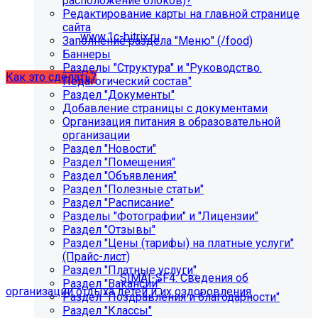
расположение блоков)?
некорректно отображаться срок действия лицензии.
Редактирование карты на главной странице
Убедитесь, что в настройках «Главного модуля»
сайта
указан адрес:
www.1c-bitrix.ru
.
Заполнение раздела "Меню" (/food)
Затем запустите обновление через «Систему
Баннеры
обновлений».
Разделы "Структура" и "Руководство.
Как это сделать?
Педагогический состав"
Раздел "Документы"
Добавление страницы с документами
Организация питания в образовательной
организации
Раздел "Новости"
Раздел "Помещения"
Раздел "Объявления"
Раздел "Полезные статьи"
Раздел "Расписание"
Как добавить раздел "Сведения об
Разделы "Фотографии" и "Лицензии"
организации отдыха детей и их
Раздел "Отзывы"
Раздел "Цены (тарифы) на платные услуги"
оздоровления"?
(Прайс-лист)
Раздел "Платные услуги"
Приобретите модуль
SIMAI-SF4: Сведения об
Раздел "Вакансии"
организации отдыха детей и их оздоровления
Раздел "Поздравления и благодарности"
Раздел "Классы"
Для приобретения модуля необходимо обратиться в