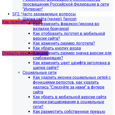
образовательной организации (simai.sveden). Для
просвещения Российской Федерации в сети
корректной работы модуля необходимо активировать
"Интернет"
купон на него.
SF2: Часто задаваемые вопросы
Шапка сайта (хедер), favicon
Как получить купон?
Как изменить фавикон (иконка во
вкладке браузера)
Как отобразить логотип в мобильной
Что делать, если на хостинге не
версии сайта?
хватает места?
Как изменить размер логотипа?
Как убрать кнопку входа
Как изменить размер значка версии для
Открыть рекомендации
слабовидящих?
Как изменить цвет шрифта заголовка в
шапке сайте?
Социальные сети
Как удалить иконки социальных сетей с
функциями репостов, как удалить
надпись "Следуйте за нами" в футере
сайта
Как убрать в мобильной версии сайта
иконки расшаривания в социальные
сети?
Как разместить собственное превью