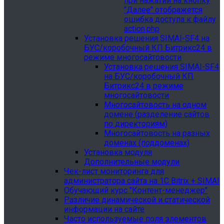
при нажатии на кнопку
"Далее" отображется
ошибка доступа к файлу
action.php
Установка решения SIMAI-SF4 на
БУС/коробочный КП Битрикс24 в
режиме многосайтовости
Установка решения SIMAI-SF4
на БУС/коробочный КП
Битрикс24 в режиме
многосайтовости
Многосайтовость на одном
домене (разделение сайтов
по директориям)
Многосайтовость на разных
доменах (поддоменах)
Установка модуля
Дополнительные модули
Чек-лист мониторинга для
администратора сайта на 1С Bitrix + SIMAI
Обучающий курс "Контент-менеджер"
Различие динамической и статической
информации на сайте
Часто используемые поля элементов