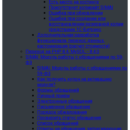
Есть место на хостинге
Присутствует копирайт SIMAI
Ошибка при обновлении
Ошибка при создании или
восстановлении резервной копии
средствами 1С-Битрикс
Дополнительная разработка
функционала, перенос данных,
кастомизация (расчет стоимости)
Переход на PHP 8.4, MySQL - 8.4.0
SIMAI: Модуль работы с обращениями по 59-
ФЗ
SIMAI: Модуль работы с обращениями по
59-ФЗ
Как получить купон на активацию
модуля?
Формы обращений
Личный приём
Электронные обращения
Письменное обращение
Порядок обжалования
Проверить статус обращения
Список обращений
Ответы на обращения, затрагивающие