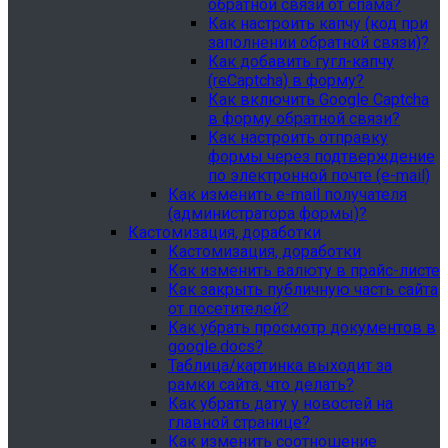
обратной связи от спама?
Как настроить капчу (код при
заполнении обратной связи)?
Как добавить гугл-капчу
(reCaptcha) в форму?
Как включить Google Captcha
в форму обратной связи?
Как настроить отправку
формы через подтверждение
по электронной почте (e-mail)
Как изменить e-mail получателя
(администратора формы)?
Кастомизация, доработки
Кастомизация, доработки
Как изменить валюту в прайс-листе
Как закрыть публичную часть сайта
от посетителей?
Как убрать просмотр документов в
google.docs?
Таблица/картинка выходит за
рамки сайта, что делать?
Как убрать дату у новостей на
главной странице?
Как изменить соотношение