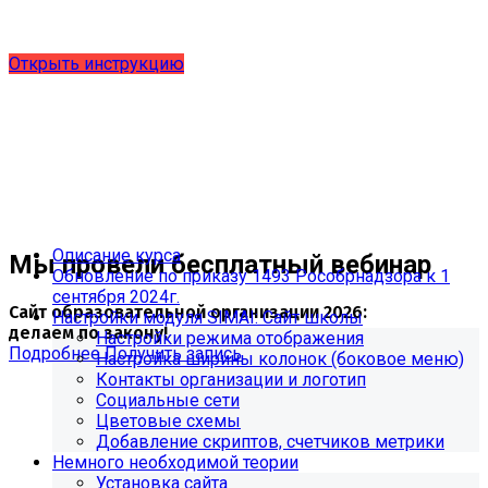
выпущено обновление 1.15.0, согласно приказу № 1735
от 27.08.2024 и методическим рекомендациям 2025 года,
версия 9.0.0
Открыть инструкцию
Описание курса
Мы провели бесплатный вебинар
Обновление по приказу 1493 Рособрнадзора к 1
сентября 2024г.
Сайт образовательной организации 2026:
Настройки модуля SIMAI: Сайт школы
делаем по закону!
Настройки режима отображения
Подробнее
Получить запись
Настройка ширины колонок (боковое меню)
Контакты организации и логотип
Социальные сети
Цветовые схемы
Добавление скриптов, счетчиков метрики
Немного необходимой теории
Установка сайта