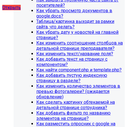
художественной школы, SIMAI: Сайт школы
посетителей?
Открыть
Как убрать просмотр документов в
google.docs?
Таблица/картинка выходит за рамки
сайта, что делать?
Как убрать дату у новостей на главной
странице?
Как изменить соотношение столбцов на
детальной странице преподавателя?
Как изменить текст/название поля?
Как добавить текст на страницу с
компонентом?
Как найти component.php и template.php?
Как добавить пустую индексную
страницу в разделе?
Как изменить количество элементов в
превью фотогалереи? (ожидается
обновление)
Как сделать картинку обтекаемой на
детальной странице сотрудника?
Как добавить фильтр по названию
элементов на странице?
Как разместить опросник с google на