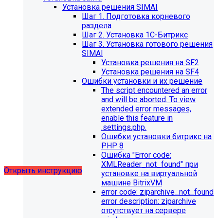
Установка решения SIMAI
Шаг 1. Подготовка корневого
раздела
Шаг 2. Установка 1С-Битрикс
Шаг 3. Установка готового решения
SIMAI
Установка решения на SF2
Установка решения на SF4
Обновления в разделе
Ошибки установки и их решение
The script encountered an error
"Педагогический состав"
and will be aborted. To view
extended error messages,
Для готовых решений, использующих модуль SIMAI-
enable this feature in
SF4: Сведения об образовательной организации
.settings.php.
(simai.sveden)
Ошибки установки битрикс на
выпущено обновление 1.14.11, согласно которому в
PHP 8
разделе "Педагогический состав"
Ошибка "Error сode:
можно разместить документ и скрыть таблицы.
XMLReader_not_found" при
Открыть инструкцию
установке на виртуальной
машине BitrixVM
error сode: ziparchive_not_found
error description: ziparchive
отсутствует на сервере