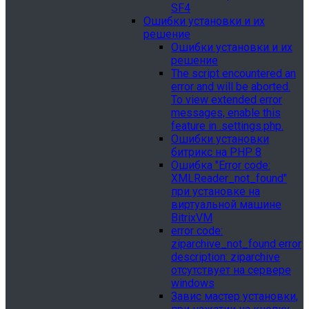
SF4
Ошибки установки и их
решение
Ошибки установки и их
решение
The script encountered an
error and will be aborted.
To view extended error
messages, enable this
feature in .settings.php.
Ошибки установки
битрикс на PHP 8
Ошибка "Error сode:
XMLReader_not_found"
при установке на
виртуальной машине
BitrixVM
error сode:
ziparchive_not_found error
description: ziparchive
отсутствует на сервере
windows
Завис мастер установки,