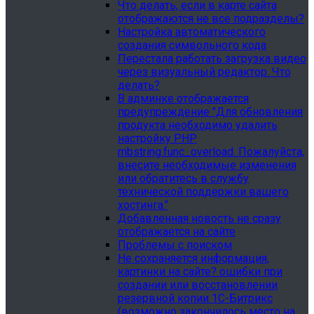
Что делать, если в карте сайта
отображаются не все подразделы?
Настройка автоматического
создания символьного кода
Перестала работать загрузка видео
через визуальный редактор. Что
делать?
В админке отображается
предупреждение "Для обновления
продукта необходимо удалить
настройку PHP
mbstring.func_overload. Пожалуйста,
внесите необходимые изменения
или обратитесь в службу
технической поддержки вашего
хостинга."
Добавленная новость не сразу
отображается на сайте
Проблемы с поиском
Не сохраняется информация,
картинки на сайте? ошибки при
создании или восстановлении
резервной копии 1С-Битрикс
(возможно закончилось место на