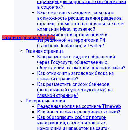
страницы для корректного отображения
в соцсетях?
Как отключить виджеты, ссылки и
Рекомендации по безопасности
возможность расшаривания разделов,
страниц, элементов в социальные сети
сайта
компании Meta, признаной
экстремистской организацией и
Открыть рекомендации
запрещенной на территории РФ
(Facebook, Instagram) и Twitter?
Главная страница
Как разместить виджет обращений
через Госуслуги, общественных
обсуждений на главной странице сайта?
Как отключить заголовок блока на
главной странице?
Как разместить список баннеров
(аналогичный существующему) на
главной странице?
Резервные копии
Резервная копия на хостинге Timeweb
Как восстановить резервную копию?
Как обезопасить себя от потери
информации, самостоятельных
С 1 февраля 2023 года ограничена
изменений и наработок на сайте?