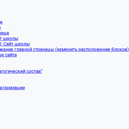
це
е
нице
йт школы
I: Сайт школы
ание главной страницы (изменить расположение блоков)
це сайта
агогический состав"
организации