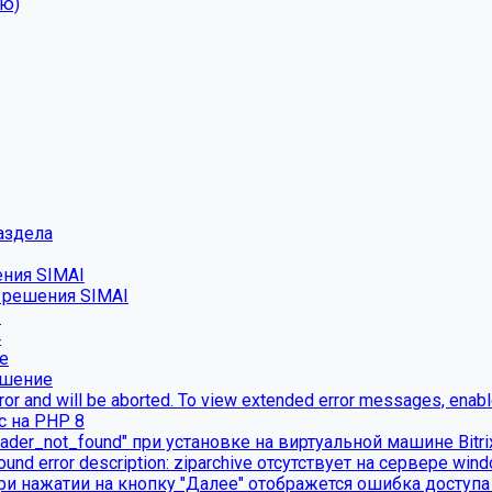
ню)
аздела
ения SIMAI
о решения SIMAI
2
4
е
ешение
ror and will be aborted. To view extended error messages, enable 
с на PHP 8
ader_not_found" при установке на виртуальной машине Bitr
found error description: ziparchive отсутствует на сервере win
ри нажатии на кнопку "Далее" отображется ошибка доступа 