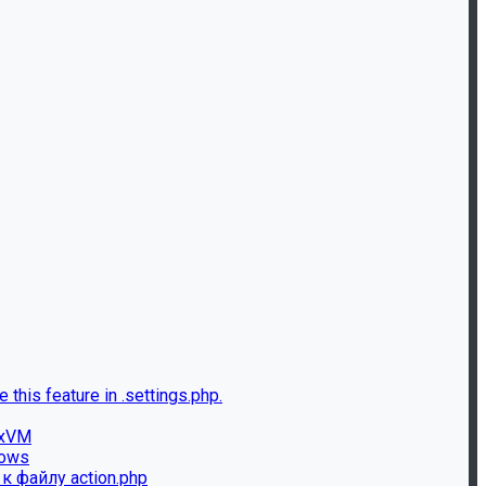
this feature in .settings.php.
ixVM
dows
к файлу action.php