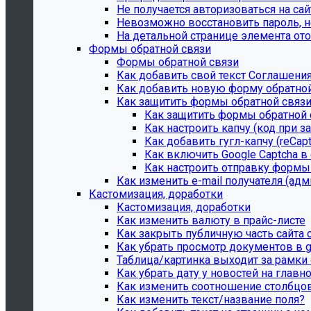
Не получается авторизоваться на сай
Невозможно восстановить пароль, н
На детальной странице элемента ото
Формы обратной связи
Формы обратной связи
Как добавить свой текст Соглашени
Как добавить новую форму обратной
Как защитить формы обратной связи
Как защитить формы обратной 
Как настроить капчу (код при з
Как добавить гугл-капчу (reCap
Как включить Google Captcha в
Как настроить отправку формы 
Как изменить e-mail получателя (ад
Кастомизация, доработки
Кастомизация, доработки
Как изменить валюту в прайс-листе
Как закрыть публичную часть сайта 
Как убрать просмотр документов в g
Таблица/картинка выходит за рамки с
Как убрать дату у новостей на главн
Как изменить соотношение столбцов
Как изменить текст/название поля?