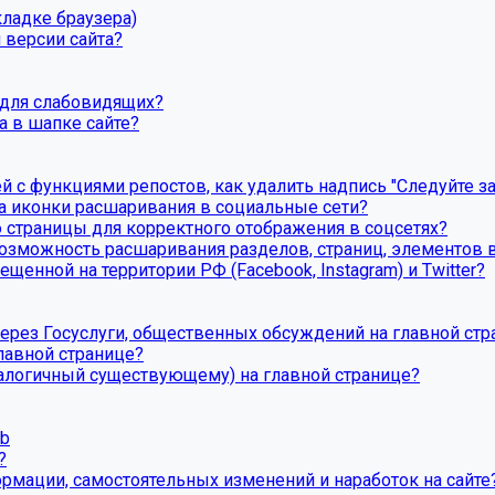
кладке браузера)
 версии сайта?
 для слабовидящих?
а в шапке сайте?
й с функциями репостов, как удалить надпись "Следуйте за
та иконки расшаривания в социальные сети?
 страницы для корректного отображения в соцсетях?
озможность расшаривания разделов, страниц, элементов в
щенной на территории РФ (Facebook, Instagram) и Twitter?
ерез Госуслуги, общественных обсуждений на главной стр
лавной странице?
налогичный существующему) на главной странице?
eb
?
ормации, самостоятельных изменений и наработок на сайте