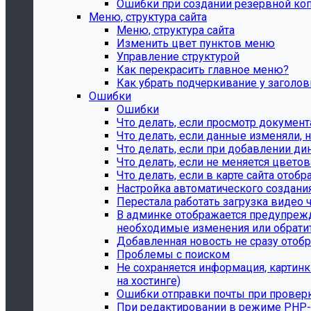
Ошибки при создании резервной ко
Меню, структура сайта
Меню, структура сайта
Изменить цвет пунктов меню
Управление структурой
Как перекрасить главное меню?
Как убрать подчеркивание у заголо
Ошибки
Ошибки
Что делать, если просмотр документ
Что делать, если данные изменяли, н
Что делать, если при добавлении ди
Что делать, если не меняется цвето
Что делать, если в карте сайта ото
Настройка автоматического создани
Перестала работать загрузка видео 
В админке отображается предупрежде
необходимые изменения или обратит
Добавленная новость не сразу отобр
Проблемы с поиском
Не сохраняется информация, картин
на хостинге)
Ошибки отправки почты при провер
При редактировании в режиме PHP-к