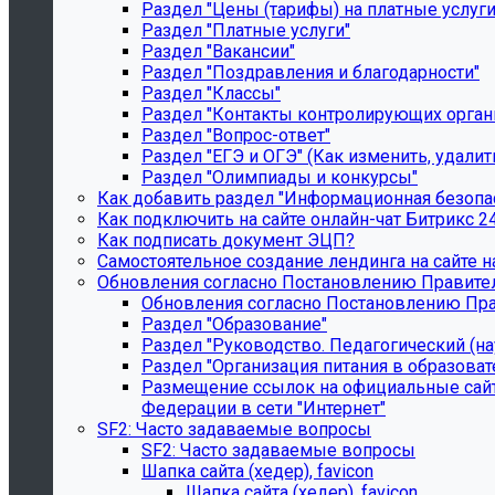
Раздел "Цены (тарифы) на платные услуги
Раздел "Платные услуги"
Раздел "Вакансии"
Раздел "Поздравления и благодарности"
Раздел "Классы"
Раздел "Контакты контролирующих орган
Раздел "Вопрос-ответ"
Раздел "ЕГЭ и ОГЭ" (Как изменить, удали
Раздел "Олимпиады и конкурсы"
Как добавить раздел "Информационная безопас
Как подключить на сайте онлайн-чат Битрикс 2
Как подписать документ ЭЦП?
Самостоятельное создание лендинга на сайте н
Обновления согласно Постановлению Правительст
Обновления согласно Постановлению Правит
Раздел "Образование"
Раздел "Руководство. Педагогический (на
Раздел "Организация питания в образоват
Размещение ссылок на официальные сайт
Федерации в сети "Интернет"
SF2: Часто задаваемые вопросы
SF2: Часто задаваемые вопросы
Шапка сайта (хедер), favicon
Шапка сайта (хедер), favicon