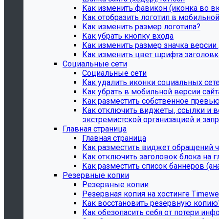
Как изменить фавикон (иконка во в
Как отобразить логотип в мобильной
Как изменить размер логотипа?
Как убрать кнопку входа
Как изменить размер значка версии
Как изменить цвет шрифта заголовк
Социальные сети
Социальные сети
Как удалить иконки социальных сете
Как убрать в мобильной версии сай
Как разместить собственное превью
Как отключить виджеты, ссылки и в
экстремистской организацией и запре
Главная страница
Главная страница
Как разместить виджет обращений ч
Как отключить заголовок блока на г
Как разместить список баннеров (а
Резервные копии
Резервные копии
Резервная копия на хостинге Timew
Как восстановить резервную копию
Как обезопасить себя от потери инф