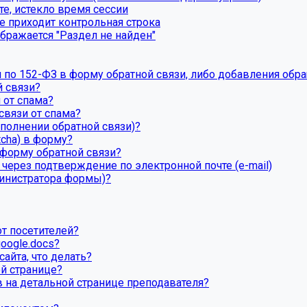
те, истекло время сессии
е приходит контрольная строка
бражается "Раздел не найден"
я по 152-ФЗ в форму обратной связи, либо добавления обр
 связи?
 от спама?
связи от спама?
аполнении обратной связи)?
tcha) в форму?
 форму обратной связи?
через подтверждение по электронной почте (e-mail)
министратора формы)?
от посетителей?
oogle.docs?
айта, что делать?
ой странице?
 на детальной странице преподавателя?