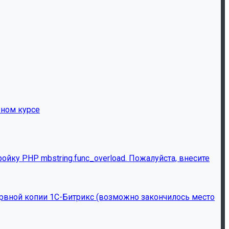
бном курсе
йку PHP mbstring.func_overload. Пожалуйста, внесите
ервной копии 1С-Битрикс (возможно закончилось место