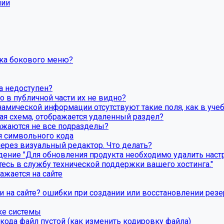
пии
вка бокового меню?
а недоступен?
о в публичной части их не видно?
намической информации отсутствуют такие поля, как в уче
вая схема, отображается удаленный раздел?
бражаются не все подразделы?
я символьного кода
через визуальный редактор. Что делать?
ние "Для обновления продукта необходимо удалить настро
есь в службу технической поддержки вашего хостинга."
ажается на сайте
ки на сайте? ошибки при создании или восстановлении рез
ке системы
ода файл пустой (как изменить кодировку файла)