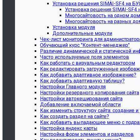
Установка решения SIMAI-SF4 на Б
Установка решения SIMAI-SF4 
Многосайтовость на одном дом
Многосайтовость на разных до
Установка модуля
Дополнительные модули
Чек-лист мониторинга для администратора с
Обучающий курс "Контент-менеджер"
Различие динамической и статической ин
Часто используемые поля элементов
Как работать с визуальным редактором
Как редактировать загруженные изобра
Как добавить адаптивное изображение?
Как добавить адаптивную таблицу?
Настройки Главного модуля
Настройки резервного копирования сайта
Настройки автокеширования сайта
Добавление включаемой области
Как изменить структуру сайта: создание и
Как создать раздел на сайте?
Как добавить выпадающее меню с подр
Настройка яндекс карты
Настройка форм элементов и разделов