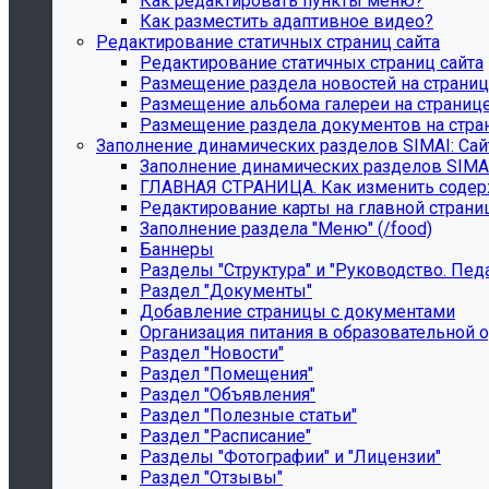
Как редактировать пункты меню?
Как разместить адаптивное видео?
Редактирование статичных страниц сайта
Редактирование статичных страниц сайта
Размещение раздела новостей на страни
Размещение альбома галереи на страниц
Размещение раздела документов на стра
Заполнение динамических разделов SIMAI: Са
Заполнение динамических разделов SIMA
ГЛАВНАЯ СТРАНИЦА. Как изменить содерж
Редактирование карты на главной страни
Заполнение раздела "Меню" (/food)
Баннеры
Разделы "Структура" и "Руководство. Пед
Раздел "Документы"
Добавление страницы с документами
Организация питания в образовательной 
Раздел "Новости"
Раздел "Помещения"
Раздел "Объявления"
Раздел "Полезные статьи"
Раздел "Расписание"
Разделы "Фотографии" и "Лицензии"
Раздел "Отзывы"