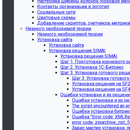
Настройка ширины колонок (боковое ме
Контакты организации и логотип
Социальные сети
Цветовые схемы
Добавление скриптов, счетчиков метрики
Немного необходимой теории
Немного необходимой теории
Установка сайта
Установка сайта
Установка решения SIMAI
Установка решения SIMAI
Шаг 1. Подготовка корневого р
Шаг 2. Установка 1С-Битрикс
Шаг 3. Установка готового реш
Шаг 3. Установка готовог
Установка решения на SF
Установка решения на SF
Ошибки установки и их решени
Ошибки установки и их р
The script encountered an er
Ошибки установки битрик
Ошибка "Error сode: XMLRe
error сode: ziparchive_not_
Завис мастер установки, п