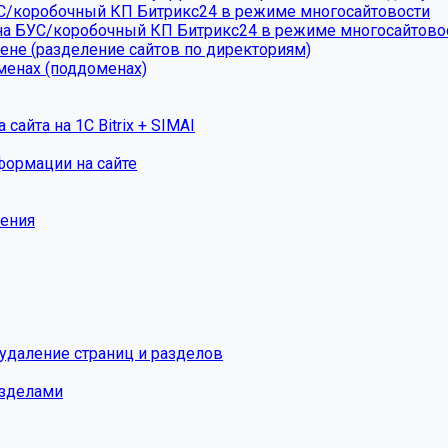
УС/коробочный КП Битрикс24 в режиме многосайтовости
на БУС/коробочный КП Битрикс24 в режиме многосайтово
ене (разделение сайтов по директориям)
менах (поддоменах)
айта на 1С Bitrix + SIMAI
формации на сайте
жения
 удаление страниц и разделов
азделами