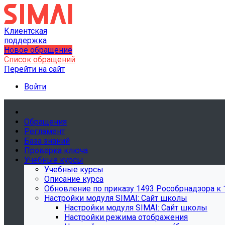
Клиентская
поддержка
Новое обращение
Список обращений
Перейти на сайт
Войти
Обращения
Регламент
База знаний
Проверка ключа
Учебные курсы
Учебные курсы
Описание курса
Обновление по приказу 1493 Рособрнадзора к 1
Настройки модуля SIMAI: Сайт школы
Настройки модуля SIMAI: Сайт школы
Настройки режима отображения