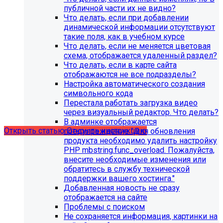
публичной части их не видно?
Что делать, если при добавлении
динамической информации отсутствуют
такие поля, как в учебном курсе
Что делать, если не меняется цветовая
схема, отображается удаленный раздел?
Что делать, если в карте сайта
С 1 февраля 2023 года ограничена
отображаются не все подразделы?
поддержка продуктов 1С-Битрикс на
Настройка автоматического создания
PHP версии ниже 8.0. Рекомендуемая
символьного кода
Перестала работать загрузка видео
версия PHP - 8.1 и выше
через визуальный редактор. Что делать?
В админке отображается
Открыть статью
Открыть инструкцию
предупреждение "Для обновления
продукта необходимо удалить настройку
PHP mbstring.func_overload. Пожалуйста,
внесите необходимые изменения или
обратитесь в службу технической
поддержки вашего хостинга."
Добавленная новость не сразу
отображается на сайте
Проблемы с поиском
Не сохраняется информация, картинки на