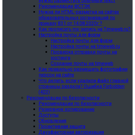
нужно разместить обычный текст
Рекомендации ФСТЭК
Нужна ли HTML-разметка на сайтах
образовательных организаций по
приказу 831 от 14.08.2020г.?
Как прописать mx-запись на Timeweb.ru?
Настройка почты для форм
Настройка почты для форм
Настройка почты на timeweb.ru
Проверка отправки почты на
хостинге
Создание почты на timeweb
Как правильно размещать фотографии
персон на сайте
Что делать, если удалили файл главной
страницы раздела? Ошибка Forbidden
(403)
Рекомендации по безопасности
Рекомендации по безопасности
Резервное копирование
Доступы
Обновления
Проактивная защита
Двухфакторная авторизация