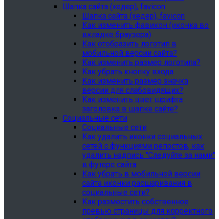
Шапка сайта (хедер), favicon
Шапка сайта (хедер), favicon
Как изменить фавикон (иконка во
вкладке браузера)
Как отобразить логотип в
мобильной версии сайта?
Как изменить размер логотипа?
Как убрать кнопку входа
Как изменить размер значка
версии для слабовидящих?
Как изменить цвет шрифта
заголовка в шапке сайте?
Социальные сети
Социальные сети
Как удалить иконки социальных
сетей с функциями репостов, как
удалить надпись "Следуйте за нами"
в футере сайта
Как убрать в мобильной версии
сайта иконки расшаривания в
социальные сети?
Как разместить собственное
превью страницы для корректного