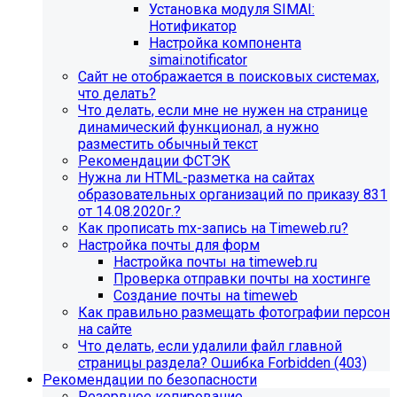
Установка модуля SIMAI:
Нотификатор
Настройка компонента
simai:notificator
Сайт не отображается в поисковых системах,
что делать?
Что делать, если мне не нужен на странице
динамический функционал, а нужно
разместить обычный текст
Рекомендации ФСТЭК
Нужна ли HTML-разметка на сайтах
образовательных организаций по приказу 831
от 14.08.2020г.?
Как прописать mx-запись на Timeweb.ru?
Настройка почты для форм
Настройка почты на timeweb.ru
Проверка отправки почты на хостинге
Создание почты на timeweb
Как правильно размещать фотографии персон
на сайте
Что делать, если удалили файл главной
страницы раздела? Ошибка Forbidden (403)
Рекомендации по безопасности
Резервное копирование