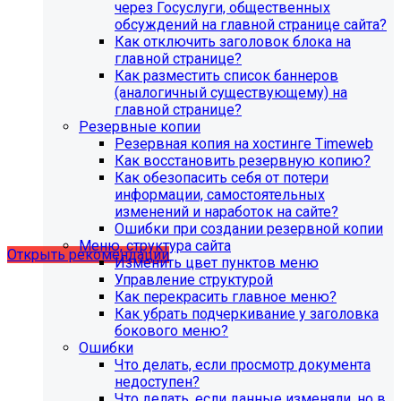
через Госуслуги, общественных
обсуждений на главной странице сайта?
Как отключить заголовок блока на
главной странице?
Как разместить список баннеров
(аналогичный существующему) на
главной странице?
Резервные копии
Резервная копия на хостинге Timeweb
Как восстановить резервную копию?
Как обезопасить себя от потери
Рекомендации по безопасности
информации, самостоятельных
изменений и наработок на сайте?
сайта
Ошибки при создании резервной копии
Меню, структура сайта
Открыть рекомендации
Изменить цвет пунктов меню
Управление структурой
Как перекрасить главное меню?
Как убрать подчеркивание у заголовка
бокового меню?
Ошибки
Что делать, если просмотр документа
недоступен?
Что делать, если данные изменяли, но в