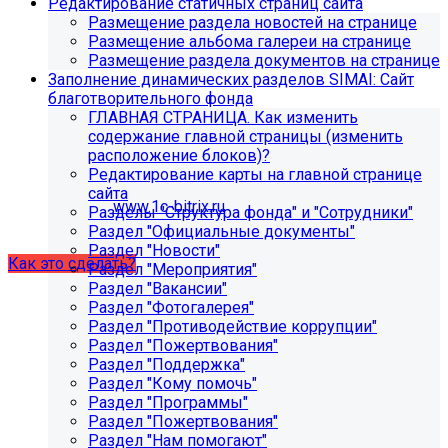
Редактирование статичных страниц сайта
поиск, обучение и удержание специалистов.
Размещение раздела новостей на странице
Размещение альбома галереи на странице
Размещение раздела документов на странице
Проверьте адрес сервера
Заполнение динамических разделов SIMAI: Сайт
благотворительного фонда
обновлений!
ГЛАВНАЯ СТРАНИЦА. Как изменить
содержание главной страницы (изменить
Из-за неправильного адреса обновлений может
расположение блоков)?
некорректно отображаться срок действия лицензии.
Редактирование карты на главной странице
Убедитесь, что в настройках «Главного модуля»
сайта
указан адрес:
www.1c-bitrix.ru
.
Разделы "Структура фонда" и "Сотрудники"
Затем запустите обновление через «Систему
Раздел "Официальные документы"
обновлений».
Раздел "Новости"
Как это сделать?
Раздел "Мероприятия"
Раздел "Вакансии"
Раздел "Фотогалерея"
Раздел "Противодействие коррупции"
Раздел "Пожертвования"
Раздел "Поддержка"
Раздел "Кому помочь"
Раздел "Программы"
Раздел "Пожертвования"
Раздел "Нам помогают"
Как добавить раздел "Сведения об