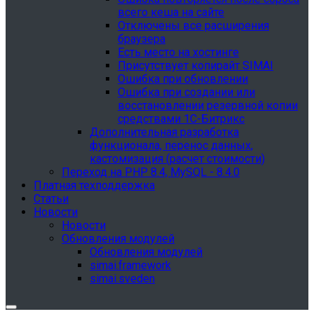
всего кеша на сайте
Отключены все расширения
браузера
Есть место на хостинге
Присутствует копирайт SIMAI
Ошибка при обновлении
Ошибка при создании или
восстановлении резервной копии
средствами 1С-Битрикс
Дополнительная разработка
функционала, перенос данных,
кастомизация (расчет стоимости)
Переход на PHP 8.4, MySQL - 8.4.0
Платная техподдержка
Статьи
Новости
Новости
Обновления модулей
Обновления модулей
simai.framework
simai.sveden