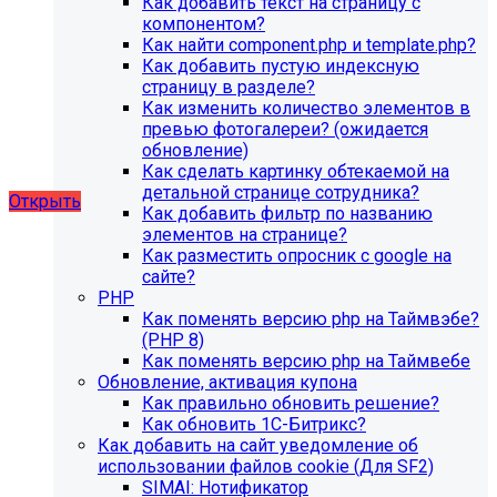
Как добавить текст на страницу с
благотворительного фонда, SIMAI: Сайт детского сада,
компонентом?
SIMAI: Сайт компании, SIMAI: Сайт конференции, SIMAI:
Как найти component.php и template.php?
Сайт медицинской организации, SIMAI: Сайт
Как добавить пустую индексную
музыкальной школы, SIMAI: Сайт РЖД медицина, SIMAI:
страницу в разделе?
Сайт санатория, SIMAI: Сайт сельского поселения, SIMAI:
Как изменить количество элементов в
Сайт совета муниципальных образований, SIMAI: Сайт
превью фотогалереи? (ожидается
спортивной школы, SIMAI: Сайт управления делами,
обновление)
SIMAI: Сайт учебного центра, SIMAI: Сайт
Как сделать картинку обтекаемой на
художественной школы, SIMAI: Сайт школы
детальной странице сотрудника?
Открыть
Как добавить фильтр по названию
элементов на странице?
Как разместить опросник с google на
сайте?
PHP
Как поменять версию php на Таймвэбе?
(PHP 8)
Как поменять версию php на Таймвебе
Обновление, активация купона
Как правильно обновить решение?
Как обновить 1С-Битрикс?
Как добавить на сайт уведомление об
использовании файлов cookie (Для SF2)
SIMAI: Нотификатор