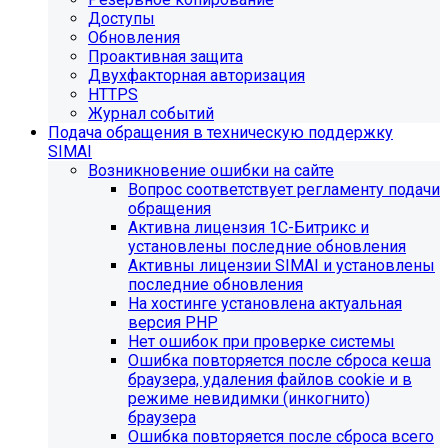
Доступы
Обновления
Проактивная защита
Двухфакторная авторизация
HTTPS
Журнал событий
Подача обращения в техническую поддержку
SIMAI
Возникновение ошибки на сайте
Вопрос соответствует регламенту подачи
обращения
Активна лицензия 1С-Битрикс и
установлены последние обновления
Активны лицензии SIMAI и установлены
последние обновления
На хостинге установлена актуальная
версия PHP
Нет ошибок при проверке системы
Ошибка повторяется после сброса кеша
браузера, удаления файлов cookie и в
режиме невидимки (инкогнито)
браузера
Ошибка повторяется после сброса всего