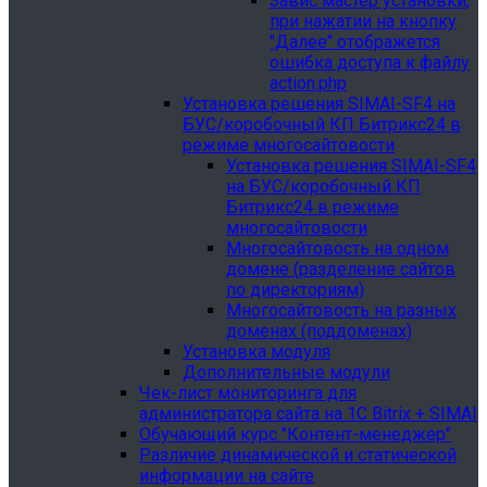
Завис мастер установки,
при нажатии на кнопку
"Далее" отображется
ошибка доступа к файлу
action.php
Установка решения SIMAI-SF4 на
БУС/коробочный КП Битрикс24 в
режиме многосайтовости
Установка решения SIMAI-SF4
на БУС/коробочный КП
Битрикс24 в режиме
многосайтовости
Многосайтовость на одном
домене (разделение сайтов
по директориям)
Многосайтовость на разных
доменах (поддоменах)
Установка модуля
Дополнительные модули
Чек-лист мониторинга для
администратора сайта на 1С Bitrix + SIMAI
Обучающий курс "Контент-менеджер"
Различие динамической и статической
информации на сайте