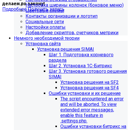
делаем по закону!
Настройка ширины колонок (боковое меню)
Подробнее
Получить запись
Цветовые схемы
Контакты организации и логотип
Социальные сети
Настройки оплаты
Добавление скриптов, счетчиков метрики
Немного необходимой теории
Установка сайта
Установка решения SIMAI
Шаг 1. Подготовка корневого
раздела
Шаг 2. Установка 1С-Битрикс
Шаг 3. Установка готового решения
SIMAI
Установка решения на SF2
Установка решения на SF4
Обновления в разделе
Ошибки установки и их решение
The script encountered an error
"Педагогический состав"
and will be aborted. To view
extended error messages,
Для готовых решений, использующих модуль SIMAI-
enable this feature in
SF4: Сведения об образовательной организации
.settings.php.
(simai.sveden)
Ошибки установки битрикс на