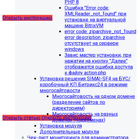
выпущено обновление 1.14.11, согласно которому в
PHP 8
разделе "Педагогический состав"
Ошибка "Error сode:
можно разместить документ и скрыть таблицы.
XMLReader_not_found" при
Открыть инструкцию
установке на виртуальной
машине BitrixVM
error сode: ziparchive_not_found
error description: ziparchive
отсутствует на сервере
windows
Завис мастер установки, при
нажатии на кнопку "Далее"
отображется ошибка доступа
С 01.02.2026
будет ограничена поддержка продуктов на
к файлу action.php
PHP версии ниже 8.2.
Рекомендуемая версия PHP - 8.4
Установка решения SIMAI-SF4 на БУС/
и выше
.
коробочный КП Битрикс24 в режиме
многосайтовости
С 01.09.2026
будет ограничена поддержка продуктов на
Многосайтовость на одном домене
MySql версии ниже 8.0.0.
Рекомендуемая версия MySql
(разделение сайтов по
- 8.4.0 и выше.
директориям)
Многосайтовость на разных
Открыть статью
Открыть инструкцию
доменах (поддоменах)
Установка модуля
Дополнительные модули
Чек-лист мониторинга для администратора