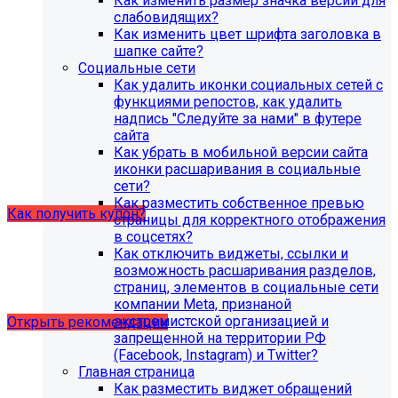
Как изменить размер значка версии для
организации (simai.sveden)
слабовидящих?
В связи с новыми требованиями Приказа 1493
Как изменить цвет шрифта заголовка в
Рособнадзора нами были внесены изменения в
шапке сайте?
поставку готовых решений для образовательных
Социальные сети
организаций.
Как удалить иконки социальных сетей с
функциями репостов, как удалить
Теперь в сборку готовых решений для образовательных
надпись "Следуйте за нами" в футере
организаций входит модуль SIMAI-SF4: Сведения об
сайта
образовательной организации (simai.sveden). Для
Как убрать в мобильной версии сайта
корректной работы модуля необходимо активировать
иконки расшаривания в социальные
купон на него.
сети?
Как разместить собственное превью
Как получить купон?
страницы для корректного отображения
в соцсетях?
Как отключить виджеты, ссылки и
Что делать, если на хостинге не
возможность расшаривания разделов,
хватает места?
страниц, элементов в социальные сети
компании Meta, признаной
экстремистской организацией и
Открыть рекомендации
запрещенной на территории РФ
(Facebook, Instagram) и Twitter?
Главная страница
Как разместить виджет обращений