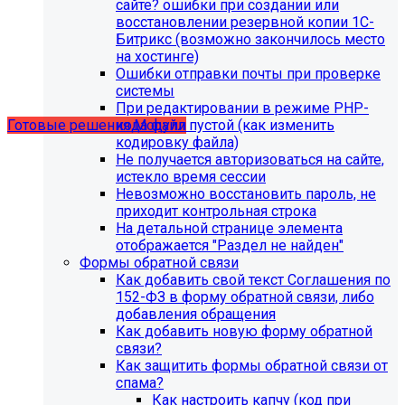
сайте? ошибки при создании или
восстановлении резервной копии 1С-
Битрикс (возможно закончилось место
Учебные курсы
на хостинге)
Ошибки отправки почты при проверке
системы
по работе с готовыми решениями и модулями
При редактировании в режиме PHP-
размещены в разделе "Учебные курсы"
кода файл пустой (как изменить
Готовые решения
Модули
кодировку файла)
Не получается авторизоваться на сайте,
истекло время сессии
Невозможно восстановить пароль, не
приходит контрольная строка
На детальной странице элемента
отображается "Раздел не найден"
Формы обратной связи
Как добавить свой текст Соглашения по
152-ФЗ в форму обратной связи, либо
добавления обращения
Как добавить новую форму обратной
связи?
Как защитить формы обратной связи от
Инструкция по удалению ссылок на
спама?
Как настроить капчу (код при