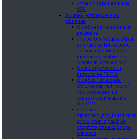
Установка решения на
SF4
Ошибки установки и их
решение
Ошибки установки и их
решение
The script encountered an
error and will be aborted.
To view extended error
messages, enable this
feature in .settings.php.
Ошибки установки
битрикс на PHP 8
Ошибка "Error сode:
XMLReader_not_found"
при установке на
виртуальной машине
BitrixVM
error сode:
ziparchive_not_found error
description: ziparchive
отсутствует на сервере
windows