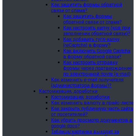
Как защитить формы обратной
связи от спама?
Как защитить формы
обратной связи от спама?
Как настроить капчу (код при
заполнении обратной связи)?
Как добавить гугл-капчу
(reCaptcha) в форму?
Как включить Google Captcha
в форму обратной связи?
Как настроить отправку
формы через подтверждение
по электронной почте (e-mail)
Как изменить e-mail получателя
(администратора формы)?
Кастомизация, доработки
Кастомизация, доработки
Как изменить валюту в прайс-листе
Как закрыть публичную часть сайта
от посетителей?
Как убрать просмотр документов в
google.docs?
Таблица/картинка выходит за