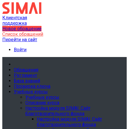
Клиентская
поддержка
Новое обращение
Список обращений
Перейти на сайт
Войти
Обращения
Регламент
База знаний
Проверка ключа
Учебные курсы
Учебные курсы
Описание курса
Настройка модуля SIMAI: Сайт
благотворительного фонда
Настройка модуля SIMAI: Сайт
благотворительного фонда