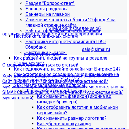
Раздел "Вопрос-ответ"
организации отдыха детей и их
Баннеры разделов
Баннеры на главной
оздоровления"?
Изменение текста в области "О фонде" на
главной странице сайта
Приобретите модуль
SIMAI-SF4: Сведения об
Работа с формами обратной связи
организации отдыха детей и их оздоровления
Настройка платёжных систем
Настройка интернет-эквайринга ПАО
Для приобретения модуля необходимо обратиться в
Сбербанк
отдел продаж по электронной почте
sale@simai.ru
или
Настройки Юкассы
телефону
8 (800) 2000-865
Как разделить людей на группы в разделе
"Получатели"?
О модуле
Ознакомиться со статьей
Как подключить на сайте онлайн-чат Битрикс 24?
Самостоятельное создание лендинга на сайте на
Хочу добавить раздел самостоятельно на SIMAI-SF4:
основе конструктора Сайты24
Сайт школы (в т.ч. спортивной/художественной/
SF2: Часто задаваемые вопросы
музыкальной)
Хочу добавить раздел самостоятельно на
Шапка сайта (хедер), favicon
SIMAI: Сайт школы (в т.ч. спортивной/художественной/
Как изменить фавикон (иконка во
музыкальной)
вкладке браузера)
Информация по появлению ошибки
Как отобразить логотип в мобильной
версии сайта?
Как изменить размер логотипа?
[MP_LICENSE_VIOLATION] В вашу лицензию не входит
Как убрать кнопку входа
модуль SIMAI-SF4: Сведения об образовательной