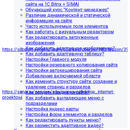
сайта на 1С Bitrix + SIMAI
Обучающий курс "Контент-менеджер"
Различие динамической и статической
информации на сайте
Часто используемые поля элементов
Как работать с визуальным редактором
Как редактировать загруженные
изображения
Мы подготовили чек-лист администратора сайта:
Как добавить адаптивное изображение?
https://support.simai.ru/learn/courses/course/140/lesson/39
Как добавить адаптивную таблицу?
Настройки Главного модуля
Рекомендуем придерживаться регламента выполнения
Настройки резервного копирования сайта
этих работ — это помогает поддерживать сайт в
Настройки автокеширования сайта
стабильном и безопасном состоянии.
Добавление включаемой области
Если у вас нет технических специалистов, вы можете
Как изменить структуру сайта: создание и
передать сайт на техническую поддержку нам:
удаление страниц и разделов
https://simai.ru/service/site/soprovozhdenie_internet-
Как создать раздел на сайте?
proektov/
Как добавить выпадающее меню с
подразделами
Это выгодно, потому что вы получаете команду
Настройка яндекс карты
экспертов вместо одного сотрудника: мы берём на себя
Настройка форм элементов и разделов
регулярные обновления и контроль работоспособности,
Как редактировать пункты меню?
быстрее реагируем на сбои, снижаем риски простоев и
Как разместить адаптивное видео?
уязвимостей, а вам не нужно тратить время и бюджет на