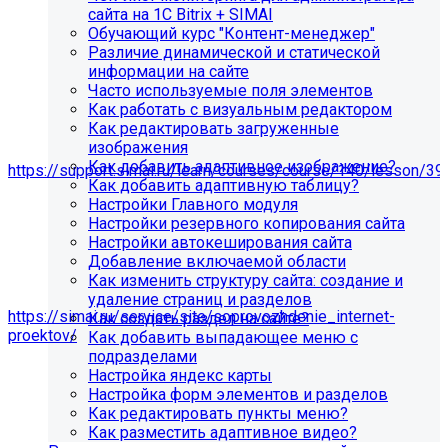
сайта на 1С Bitrix + SIMAI
Обучающий курс "Контент-менеджер"
Различие динамической и статической
информации на сайте
Часто используемые поля элементов
Как работать с визуальным редактором
Как редактировать загруженные
изображения
Мы подготовили чек-лист администратора сайта:
Как добавить адаптивное изображение?
https://support.simai.ru/learn/courses/course/140/lesson/39
Как добавить адаптивную таблицу?
Настройки Главного модуля
Рекомендуем придерживаться регламента выполнения
Настройки резервного копирования сайта
этих работ — это помогает поддерживать сайт в
Настройки автокеширования сайта
стабильном и безопасном состоянии.
Добавление включаемой области
Если у вас нет технических специалистов, вы можете
Как изменить структуру сайта: создание и
передать сайт на техническую поддержку нам:
удаление страниц и разделов
https://simai.ru/service/site/soprovozhdenie_internet-
Как создать раздел на сайте?
proektov/
Как добавить выпадающее меню с
подразделами
Это выгодно, потому что вы получаете команду
Настройка яндекс карты
экспертов вместо одного сотрудника: мы берём на себя
Настройка форм элементов и разделов
регулярные обновления и контроль работоспособности,
Как редактировать пункты меню?
быстрее реагируем на сбои, снижаем риски простоев и
Как разместить адаптивное видео?
уязвимостей, а вам не нужно тратить время и бюджет на