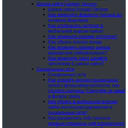
Шапка сайта (хедер), favicon
Шапка сайта (хедер), favicon
Как изменить фавикон (иконка во
вкладке браузера)
Как отобразить логотип в
мобильной версии сайта?
Как изменить размер логотипа?
Как убрать кнопку входа
Как изменить размер значка
версии для слабовидящих?
Как изменить цвет шрифта
заголовка в шапке сайте?
Социальные сети
Социальные сети
Как удалить иконки социальных
сетей с функциями репостов, как
удалить надпись "Следуйте за нами"
в футере сайта
Как убрать в мобильной версии
сайта иконки расшаривания в
социальные сети?
Как разместить собственное
превью страницы для корректного