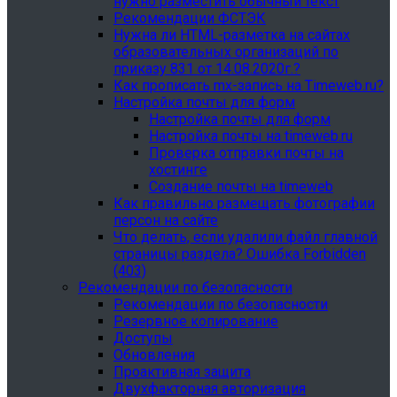
нужно разместить обычный текст
Рекомендации ФСТЭК
Нужна ли HTML-разметка на сайтах
образовательных организаций по
приказу 831 от 14.08.2020г.?
Как прописать mx-запись на Timeweb.ru?
Настройка почты для форм
Настройка почты для форм
Настройка почты на timeweb.ru
Проверка отправки почты на
хостинге
Создание почты на timeweb
Как правильно размещать фотографии
персон на сайте
Что делать, если удалили файл главной
страницы раздела? Ошибка Forbidden
(403)
Рекомендации по безопасности
Рекомендации по безопасности
Резервное копирование
Доступы
Обновления
Проактивная защита
Двухфакторная авторизация