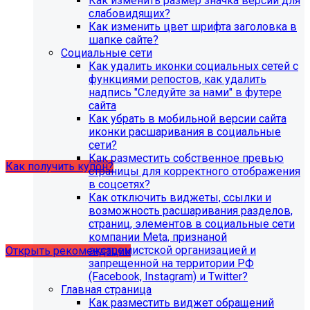
Как изменить размер значка версии для
организации (simai.sveden)
слабовидящих?
В связи с новыми требованиями Приказа 1493
Как изменить цвет шрифта заголовка в
Рособнадзора нами были внесены изменения в
шапке сайте?
поставку готовых решений для образовательных
Социальные сети
организаций.
Как удалить иконки социальных сетей с
функциями репостов, как удалить
Теперь в сборку готовых решений для образовательных
надпись "Следуйте за нами" в футере
организаций входит модуль SIMAI-SF4: Сведения об
сайта
образовательной организации (simai.sveden). Для
Как убрать в мобильной версии сайта
корректной работы модуля необходимо активировать
иконки расшаривания в социальные
купон на него.
сети?
Как разместить собственное превью
Как получить купон?
страницы для корректного отображения
в соцсетях?
Как отключить виджеты, ссылки и
Что делать, если на хостинге не
возможность расшаривания разделов,
хватает места?
страниц, элементов в социальные сети
компании Meta, признаной
экстремистской организацией и
Открыть рекомендации
запрещенной на территории РФ
(Facebook, Instagram) и Twitter?
Главная страница
Как разместить виджет обращений