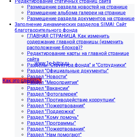
Редактирование статичных страниц сайта
поиск, обучение и удержание специалистов.
Размещение раздела новостей на странице
Размещение альбома галереи на странице
Размещение раздела документов на странице
Проверьте адрес сервера
Заполнение динамических разделов SIMAI: Сайт
благотворительного фонда
обновлений!
ГЛАВНАЯ СТРАНИЦА. Как изменить
содержание главной страницы (изменить
Из-за неправильного адреса обновлений может
расположение блоков)?
некорректно отображаться срок действия лицензии.
Редактирование карты на главной странице
Убедитесь, что в настройках «Главного модуля»
сайта
указан адрес:
www.1c-bitrix.ru
.
Разделы "Структура фонда" и "Сотрудники"
Затем запустите обновление через «Систему
Раздел "Официальные документы"
обновлений».
Раздел "Новости"
Как это сделать?
Раздел "Мероприятия"
Раздел "Вакансии"
Раздел "Фотогалерея"
Раздел "Противодействие коррупции"
Раздел "Пожертвования"
Раздел "Поддержка"
Раздел "Кому помочь"
Раздел "Программы"
Раздел "Пожертвования"
Раздел "Нам помогают"
Как добавить раздел "Сведения об