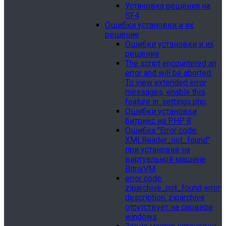
Установка решения на
SF4
Ошибки установки и их
решение
Ошибки установки и их
решение
The script encountered an
error and will be aborted.
To view extended error
messages, enable this
feature in .settings.php.
Ошибки установки
битрикс на PHP 8
Ошибка "Error сode:
XMLReader_not_found"
при установке на
виртуальной машине
BitrixVM
error сode:
ziparchive_not_found error
description: ziparchive
отсутствует на сервере
windows