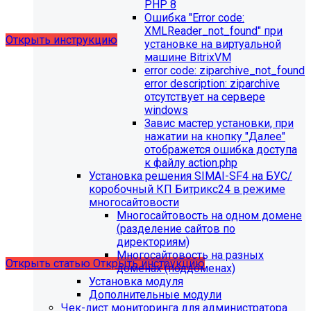
выпущено обновление 1.14.11, согласно которому в
PHP 8
разделе "Педагогический состав"
Ошибка "Error сode:
можно разместить документ и скрыть таблицы.
XMLReader_not_found" при
Открыть инструкцию
установке на виртуальной
машине BitrixVM
error сode: ziparchive_not_found
error description: ziparchive
отсутствует на сервере
windows
Завис мастер установки, при
нажатии на кнопку "Далее"
отображется ошибка доступа
С 01.02.2026
будет ограничена поддержка продуктов на
к файлу action.php
PHP версии ниже 8.2.
Рекомендуемая версия PHP - 8.4
Установка решения SIMAI-SF4 на БУС/
и выше
.
коробочный КП Битрикс24 в режиме
многосайтовости
С 01.09.2026
будет ограничена поддержка продуктов на
Многосайтовость на одном домене
MySql версии ниже 8.0.0.
Рекомендуемая версия MySql
(разделение сайтов по
- 8.4.0 и выше.
директориям)
Многосайтовость на разных
Открыть статью
Открыть инструкцию
доменах (поддоменах)
Установка модуля
Дополнительные модули
Чек-лист мониторинга для администратора