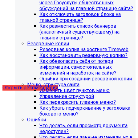
через Госуслуги, общественных
обсуждений на главной странице сайта?
Как отключить заголовок блока на
главной странице?
Как разместить список баннеров
(аналогичный существующему) на
главной странице?
Резервные копии
Резервная копия на хостинге Timeweb
Как восстановить резервную копию?
Как обезопасить себя от потери
Рекомендации по безопасности
информации, самостоятельных
изменений и наработок на сайте?
сайта
Ошибки при создании резервной копии
Меню, структура сайта
Открыть рекомендации
Изменить цвет пунктов меню
Управление структурой
Как перекрасить главное меню?
Как убрать подчеркивание у заголовка
бокового меню?
Ошибки
Что делать, если просмотр документа
недоступен?
Что делать, если данные изменяли, но в