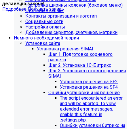
делаем по закону!
Настройка ширины колонок (боковое меню)
Подробнее
Получить запись
Цветовые схемы
Контакты организации и логотип
Социальные сети
Настройки оплаты
Добавление скриптов, счетчиков метрики
Немного необходимой теории
Установка сайта
Установка решения SIMAI
Шаг 1. Подготовка корневого
раздела
Шаг 2. Установка 1С-Битрикс
Шаг 3. Установка готового решения
SIMAI
Установка решения на SF2
Установка решения на SF4
Обновления в разделе
Ошибки установки и их решение
The script encountered an error
"Педагогический состав"
and will be aborted. To view
extended error messages,
Для готовых решений, использующих модуль SIMAI-
enable this feature in
SF4: Сведения об образовательной организации
.settings.php.
(simai.sveden)
Ошибки установки битрикс на