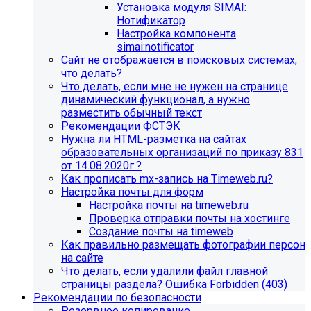
Установка модуля SIMAI:
Нотификатор
Настройка компонента
simai:notificator
Сайт не отображается в поисковых системах,
что делать?
Что делать, если мне не нужен на странице
динамический функционал, а нужно
разместить обычный текст
Рекомендации ФСТЭК
Нужна ли HTML-разметка на сайтах
образовательных организаций по приказу 831
от 14.08.2020г.?
Как прописать mx-запись на Timeweb.ru?
Настройка почты для форм
Настройка почты на timeweb.ru
Проверка отправки почты на хостинге
Создание почты на timeweb
Как правильно размещать фотографии персон
на сайте
Что делать, если удалили файл главной
страницы раздела? Ошибка Forbidden (403)
Рекомендации по безопасности
Резервное копирование