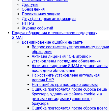
Доступы
Обновления
Проактивная защита
Двухфакторная авторизация
HTTPS
Журнал событий
Подача обращения в техническую поддержку
SIMAI
Возникновение ошибки на сайте
Вопрос соответствует регламенту подачи
обращения
Активна лицензия 1С-Битрикс и
установлены последние обновления
Активны лицензии SIMAI и установлены
последние обновления
На хостинге установлена актуальная
версия PHP
Нет ошибок при проверке системы
Ошибка повторяется после сброса кеша
браузера, удаления файлов cookie и в
режиме невидимки (инкогнито)
браузера
Ошибка повторяется после сброса всего