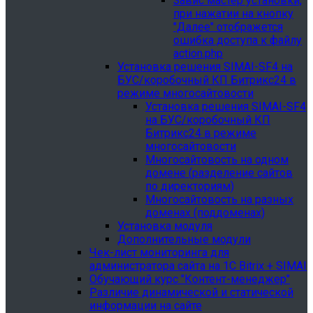
Завис мастер установки,
при нажатии на кнопку
"Далее" отображется
ошибка доступа к файлу
action.php
Установка решения SIMAI-SF4 на
БУС/коробочный КП Битрикс24 в
режиме многосайтовости
Установка решения SIMAI-SF4
на БУС/коробочный КП
Битрикс24 в режиме
многосайтовости
Многосайтовость на одном
домене (разделение сайтов
по директориям)
Многосайтовость на разных
доменах (поддоменах)
Установка модуля
Дополнительные модули
Чек-лист мониторинга для
администратора сайта на 1С Bitrix + SIMAI
Обучающий курс "Контент-менеджер"
Различие динамической и статической
информации на сайте