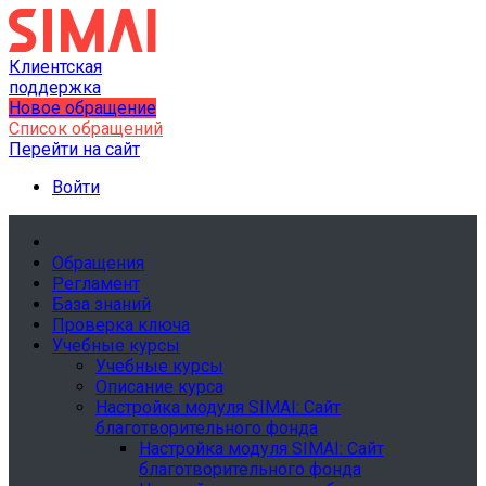
Клиентская
поддержка
Новое обращение
Список обращений
Перейти на сайт
Войти
Обращения
Регламент
База знаний
Проверка ключа
Учебные курсы
Учебные курсы
Описание курса
Настройка модуля SIMAI: Сайт
благотворительного фонда
Настройка модуля SIMAI: Сайт
благотворительного фонда