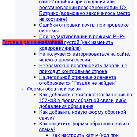
сайте? ошибки при создании или
восстановлении резервной копии 1С-
Битрикс (возможно закончилось место
Учебные курсы
на хостинге)
Ошибки отправки почты при проверке
системы
по работе с готовыми решениями и модулями
При редактировании в режиме PHP-
размещены в разделе "Учебные курсы"
кода файл пустой (как изменить
Готовые решения
Модули
кодировку файла)
Не получается авторизоваться на сайте,
истекло время сессии
Невозможно восстановить пароль, не
приходит контрольная строка
На детальной странице элемента
отображается "Раздел не найден"
Формы обратной связи
Как добавить свой текст Соглашения по
152-ФЗ в форму обратной связи, либо
добавления обращения
Как добавить новую форму обратной
связи?
Как защитить формы обратной связи от
Инструкция по удалению ссылок на
спама?
Как настроить капчу (код при