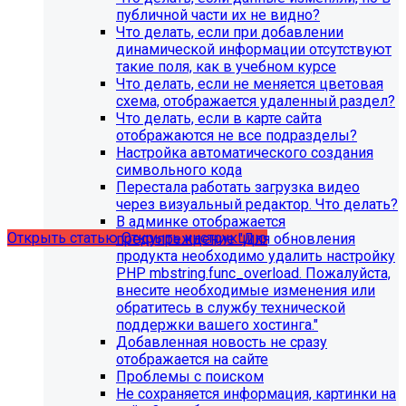
публичной части их не видно?
Что делать, если при добавлении
динамической информации отсутствуют
такие поля, как в учебном курсе
Что делать, если не меняется цветовая
схема, отображается удаленный раздел?
Что делать, если в карте сайта
С 1 февраля 2023 года ограничена
отображаются не все подразделы?
поддержка продуктов 1С-Битрикс на
Настройка автоматического создания
PHP версии ниже 8.0. Рекомендуемая
символьного кода
Перестала работать загрузка видео
версия PHP - 8.1 и выше
через визуальный редактор. Что делать?
В админке отображается
Открыть статью
Открыть инструкцию
предупреждение "Для обновления
продукта необходимо удалить настройку
PHP mbstring.func_overload. Пожалуйста,
внесите необходимые изменения или
обратитесь в службу технической
поддержки вашего хостинга."
Добавленная новость не сразу
отображается на сайте
Проблемы с поиском
Не сохраняется информация, картинки на