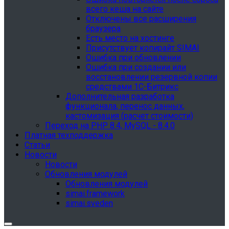
всего кеша на сайте
Отключены все расширения
браузера
Есть место на хостинге
Присутствует копирайт SIMAI
Ошибка при обновлении
Ошибка при создании или
восстановлении резервной копии
средствами 1С-Битрикс
Дополнительная разработка
функционала, перенос данных,
кастомизация (расчет стоимости)
Переход на PHP 8.4, MySQL - 8.4.0
Платная техподдержка
Статьи
Новости
Новости
Обновления модулей
Обновления модулей
simai.framework
simai.sveden