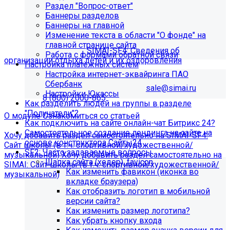
Раздел "Вопрос-ответ"
организации отдыха детей и их
Баннеры разделов
Баннеры на главной
оздоровления"?
Изменение текста в области "О фонде" на
главной странице сайта
Приобретите модуль
SIMAI-SF4: Сведения об
Работа с формами обратной связи
организации отдыха детей и их оздоровления
Настройка платёжных систем
Настройка интернет-эквайринга ПАО
Для приобретения модуля необходимо обратиться в
Сбербанк
отдел продаж по электронной почте
sale@simai.ru
или
Настройки Юкассы
телефону
8 (800) 2000-865
Как разделить людей на группы в разделе
"Получатели"?
О модуле
Ознакомиться со статьей
Как подключить на сайте онлайн-чат Битрикс 24?
Самостоятельное создание лендинга на сайте на
Хочу добавить раздел самостоятельно на SIMAI-SF4:
основе конструктора Сайты24
Сайт школы (в т.ч. спортивной/художественной/
SF2: Часто задаваемые вопросы
музыкальной)
Хочу добавить раздел самостоятельно на
Шапка сайта (хедер), favicon
SIMAI: Сайт школы (в т.ч. спортивной/художественной/
Как изменить фавикон (иконка во
музыкальной)
вкладке браузера)
Информация по появлению ошибки
Как отобразить логотип в мобильной
версии сайта?
Как изменить размер логотипа?
[MP_LICENSE_VIOLATION] В вашу лицензию не входит
Как убрать кнопку входа
модуль SIMAI-SF4: Сведения об образовательной