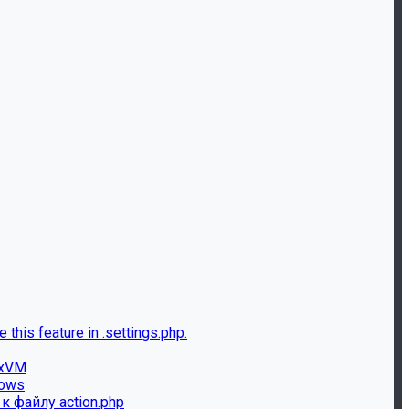
this feature in .settings.php.
ixVM
dows
к файлу action.php