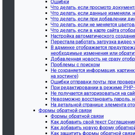
Ошибки
Что делать, если просмотр документ
Что делать, если данные изменяли, н
Что делать, если при добавлении ди
Что делать, если не меняется цвето
Что делать, если в карте сайта ото
Настройка автоматического создани
Перестала работать загрузка видео 
В админке отображается предупрежде
необходимые изменения или обратит
Добавленная новость не сразу отобр
Проблемы с поиском
Не сохраняется информация, картин
на хостинге)
Ошибки отправки почты при провер
При редактировании в режиме PHP-к
Не получается авторизоваться на сай
Невозможно восстановить пароль, н
На детальной странице элемента ото
Формы обратной связи
Формы обратной связи
Как добавить свой текст Соглашени
Как добавить новую форму обратной
Как защитить формы обратной связи