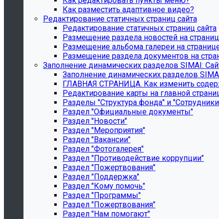
Как редактировать пункты меню?
Как разместить адаптивное видео?
Редактирование статичных страниц сайта
Редактирование статичных страниц сайта
Размещение раздела новостей на страни
Размещение альбома галереи на страниц
Размещение раздела документов на стра
Заполнение динамических разделов SIMAI: Сай
Заполнение динамических разделов SIMAI
ГЛАВНАЯ СТРАНИЦА. Как изменить содерж
Редактирование карты на главной страни
Разделы "Структура фонда" и "Сотрудники
Раздел "Официальные документы"
Раздел "Новости"
Раздел "Мероприятия"
Раздел "Вакансии"
Раздел "Фотогалерея"
Раздел "Противодействие коррупции"
Раздел "Пожертвования"
Раздел "Поддержка"
Раздел "Кому помочь"
Раздел "Программы"
Раздел "Пожертвования"
Раздел "Нам помогают"