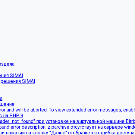
аздела
ения SIMAI
о решения SIMAI
2
4
е
ешение
ror and will be aborted. To view extended error messages, enable 
с на PHP 8
ader_not_found" при установке на виртуальной машине Bitr
found error description: ziparchive отсутствует на сервере win
ри нажатии на кнопку "Далее" отображется ошибка доступа 