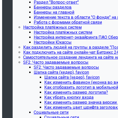
Раздел "Вопрос-ответ"
Баннеры разделов
Баннеры на главной
Изменение текста в области "О фонде" на 
Работа с формами обратной связи
Настройка платёжных систем
Настройка платёжных систем
Настройка интернет-эквайринга ПАО Сбе
Настройки Юкассы
Как разделить людей на группы в разделе "По
Как подключить на сайте онлайн-чат Битрикс 2
Самостоятельное создание лендинга на сайте н
SF2: Часто задаваемые вопросы
SF2: Часто задаваемые вопросы
Шапка сайта (хедер), favicon
Шапка сайта (хедер), favicon
Как изменить фавикон (иконка во в
Как отобразить логотип в мобильной
Как изменить размер логотипа?
Как убрать кнопку входа
Как изменить размер значка версии
Как изменить цвет шрифта заголовк
Социальные сети
Социальные сети