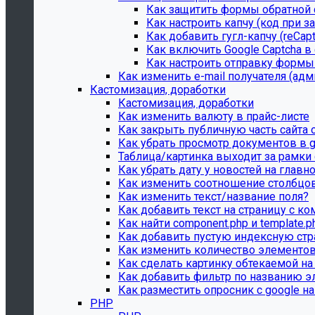
Как защитить формы обратной 
Как настроить капчу (код при з
Как добавить гугл-капчу (reCap
Как включить Google Captcha в
Как настроить отправку формы 
Как изменить e-mail получателя (ад
Кастомизация, доработки
Кастомизация, доработки
Как изменить валюту в прайс-листе
Как закрыть публичную часть сайта 
Как убрать просмотр документов в g
Таблица/картинка выходит за рамки с
Как убрать дату у новостей на главн
Как изменить соотношение столбцов
Как изменить текст/название поля?
Как добавить текст на страницу с к
Как найти component.php и template.p
Как добавить пустую индексную стр
Как изменить количество элементов
Как сделать картинку обтекаемой на
Как добавить фильтр по названию э
Как разместить опросник с google на
PHP