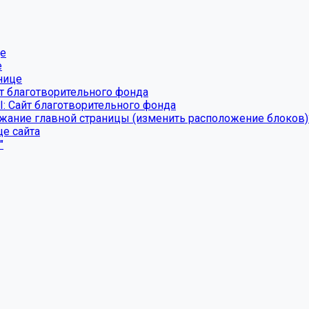
це
е
нице
т благотворительного фонда
: Сайт благотворительного фонда
ание главной страницы (изменить расположение блоков)
це сайта
"