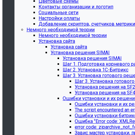
Цветовые схемы
Контакты организации и логотип
Социальные сети
Настройки оплаты
Добавление скриптов, счетчиков метрики
Немного необходимой теории
Немного необходимой теории
Установка сайта
Установка сайта
Установка решения SIMAI
Установка решения SIMAI
Шаг 1. Подготовка корневого р
Шаг 2. Установка 1С-Битрикс
Шаг 3. Установка готового реш
Шаг 3. Установка готовог
Установка решения на SF
Установка решения на SF
Ошибки установки и их решени
Ошибки установки и их р
The script encountered an er
Ошибки установки битрик
Ошибка "Error сode: XMLRe
error сode: ziparchive_not_
Завис мастер установки, п