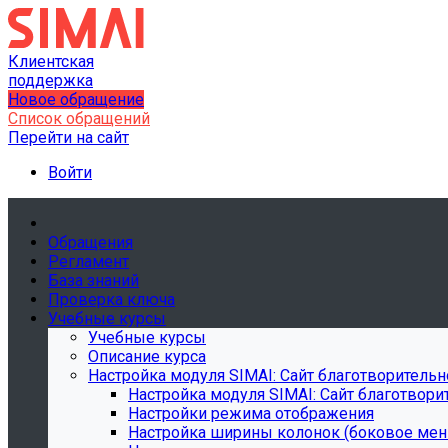
Клиентская
поддержка
Новое обращение
Список обращений
Перейти на сайт
Войти
Обращения
Регламент
База знаний
Проверка ключа
Учебные курсы
Учебные курсы
Описание курса
Настройка модуля SIMAI: Сайт благотворитель
Настройка модуля SIMAI: Сайт благотвор
Настройки режима отображения
Настройка ширины колонок (боковое ме