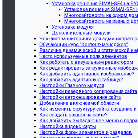
Установка решения SIMAI-SF4 на Б
Установка решения SIMAI-SF4 
Многосайтовость на одном дом
Многосайтовость на разных до
Установка модуля
Дополнительные модули
Чек-лист мониторинга для администратора с
Обучающий курс "Контент-менеджер"
Различие динамической и статической ин
Часто используемые поля элементов
Как работать с визуальным редактором
Как редактировать загруженные изобра
Как добавить адаптивное изображение?
Как добавить адаптивную таблицу?
Настройки Главного модуля
Настройки резервного копирования сайта
Настройки автокеширования сайта
Добавление включаемой области
Как изменить структуру сайта: создание и
Как создать раздел на сайте?
Как добавить выпадающее меню с подр
Настройка яндекс карты
Настройка форм элементов и разделов