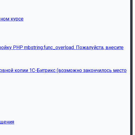
бном курсе
йку PHP mbstring.func_overload. Пожалуйста, внесите
ервной копии 1С-Битрикс (возможно закончилось место
ащения