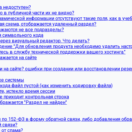
а недоступен?
о в публичной части их не видно?
намической информации отсутствуют такие поля, как в уче
вая схема, отображается удаленный раздел?
бражаются не все подразделы?
я символьного кода
через визуальный редактор. Что делать?
ние "Для обновления продукта необходимо удалить настро
есь в службу технической поддержки вашего хостинга."
ажается на сайте
ки на сайте? ошибки при создании или восстановлении рез
ке системы
ода файл пустой (как изменить кодировку файла)
те, истекло время сессии
е приходит контрольная строка
бражается "Раздел не найден"
я по 152-ФЗ в форму обратной связи, либо добавления обр
 связи?
 от спама?