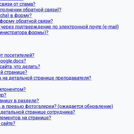
связи от спама?
аполнении обратной связи)?
tcha) в форму?
 форму обратной связи?
через подтверждение по электронной почте (e-mail)
министратора формы)?
от посетителей?
oogle.docs?
айта, что делать?
ой странице?
 на детальной странице преподавателя?
омпонентом?
hp?
аницу в разделе?
 в превью фотогалереи? (ожидается обновление)
 детальной странице сотрудника?
лементов на странице?
 сайте?