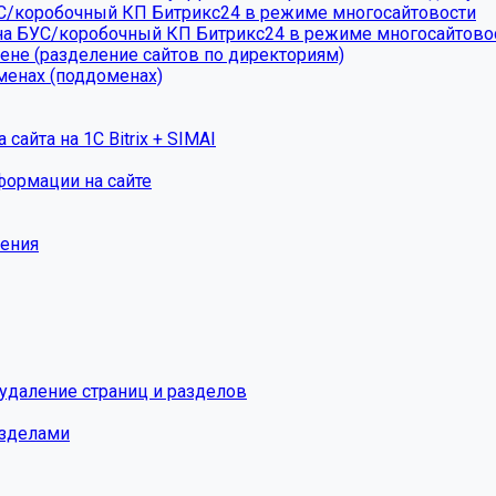
УС/коробочный КП Битрикс24 в режиме многосайтовости
на БУС/коробочный КП Битрикс24 в режиме многосайтово
ене (разделение сайтов по директориям)
менах (поддоменах)
айта на 1С Bitrix + SIMAI
формации на сайте
жения
 удаление страниц и разделов
азделами