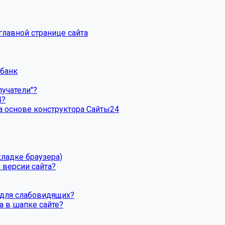
главной странице сайта
рбанк
лучатели"?
4?
а основе конструктора Сайты24
кладке браузера)
 версии сайта?
 для слабовидящих?
а в шапке сайте?