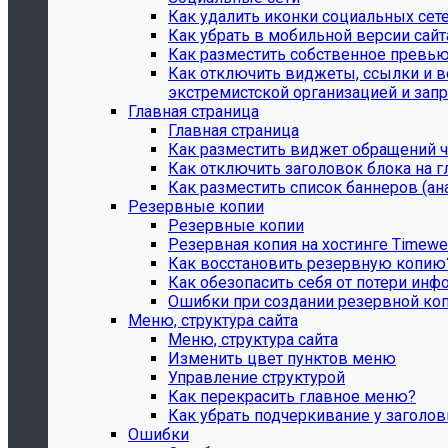
Как удалить иконки социальных сете
Как убрать в мобильной версии сай
Как разместить собственное превью
Как отключить виджеты, ссылки и в
экстремистской организацией и запре
Главная страница
Главная страница
Как разместить виджет обращений ч
Как отключить заголовок блока на г
Как разместить список баннеров (а
Резервные копии
Резервные копии
Резервная копия на хостинге Timew
Как восстановить резервную копию
Как обезопасить себя от потери инф
Ошибки при создании резервной ко
Меню, структура сайта
Меню, структура сайта
Изменить цвет пунктов меню
Управление структурой
Как перекрасить главное меню?
Как убрать подчеркивание у заголо
Ошибки