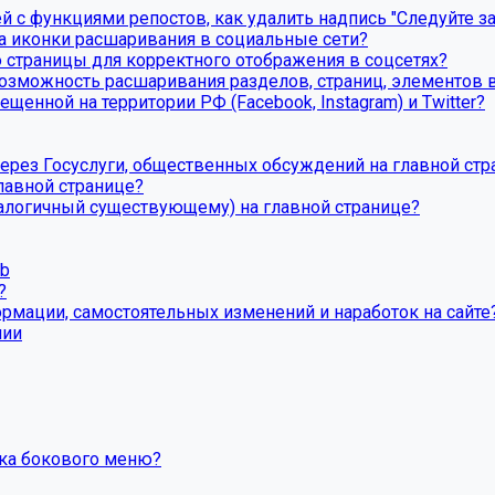
й с функциями репостов, как удалить надпись "Следуйте за
та иконки расшаривания в социальные сети?
 страницы для корректного отображения в соцсетях?
озможность расшаривания разделов, страниц, элементов в
щенной на территории РФ (Facebook, Instagram) и Twitter?
ерез Госуслуги, общественных обсуждений на главной стр
лавной странице?
налогичный существующему) на главной странице?
eb
?
ормации, самостоятельных изменений и наработок на сайте
пии
вка бокового меню?