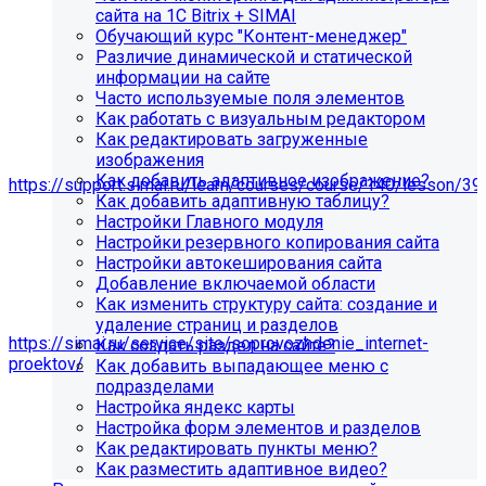
сайта на 1С Bitrix + SIMAI
Обучающий курс "Контент-менеджер"
Различие динамической и статической
информации на сайте
Часто используемые поля элементов
Как работать с визуальным редактором
Как редактировать загруженные
изображения
Мы подготовили чек-лист администратора сайта:
Как добавить адаптивное изображение?
https://support.simai.ru/learn/courses/course/140/lesson/39
Как добавить адаптивную таблицу?
Настройки Главного модуля
Рекомендуем придерживаться регламента выполнения
Настройки резервного копирования сайта
этих работ — это помогает поддерживать сайт в
Настройки автокеширования сайта
стабильном и безопасном состоянии.
Добавление включаемой области
Если у вас нет технических специалистов, вы можете
Как изменить структуру сайта: создание и
передать сайт на техническую поддержку нам:
удаление страниц и разделов
https://simai.ru/service/site/soprovozhdenie_internet-
Как создать раздел на сайте?
proektov/
Как добавить выпадающее меню с
подразделами
Это выгодно, потому что вы получаете команду
Настройка яндекс карты
экспертов вместо одного сотрудника: мы берём на себя
Настройка форм элементов и разделов
регулярные обновления и контроль работоспособности,
Как редактировать пункты меню?
быстрее реагируем на сбои, снижаем риски простоев и
Как разместить адаптивное видео?
уязвимостей, а вам не нужно тратить время и бюджет на