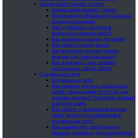
Шапка сайта (хедер), favicon
Шапка сайта (хедер), favicon
Как изменить фавикон (иконка во
вкладке браузера)
Как отобразить логотип в
мобильной версии сайта?
Как изменить размер логотипа?
Как убрать кнопку входа
Как изменить размер значка
версии для слабовидящих?
Как изменить цвет шрифта
заголовка в шапке сайте?
Социальные сети
Социальные сети
Как удалить иконки социальных
сетей с функциями репостов, как
удалить надпись "Следуйте за нами"
в футере сайта
Как убрать в мобильной версии
сайта иконки расшаривания в
социальные сети?
Как разместить собственное
превью страницы для корректного