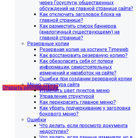
через Госуслуги, общественных
обсуждений на главной странице сайта?
Как отключить заголовок блока на
главной странице?
Как разместить список баннеров
(аналогичный существующему) на
главной странице?
Резервные копии
Резервная копия на хостинге Timeweb
Как восстановить резервную копию?
Как обезопасить себя от потери
Рекомендации по безопасности
информации, самостоятельных
изменений и наработок на сайте?
сайта
Ошибки при создании резервной копии
Меню, структура сайта
Открыть рекомендации
Изменить цвет пунктов меню
Управление структурой
Как перекрасить главное меню?
Как убрать подчеркивание у заголовка
бокового меню?
Ошибки
Что делать, если просмотр документа
недоступен?
Что делать, если данные изменяли, но в