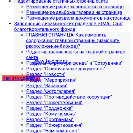
Редактирование статичных страниц сайта
поиск, обучение и удержание специалистов.
Размещение раздела новостей на странице
Размещение альбома галереи на странице
Размещение раздела документов на странице
Проверьте адрес сервера
Заполнение динамических разделов SIMAI: Сайт
благотворительного фонда
обновлений!
ГЛАВНАЯ СТРАНИЦА. Как изменить
содержание главной страницы (изменить
Из-за неправильного адреса обновлений может
расположение блоков)?
некорректно отображаться срок действия лицензии.
Редактирование карты на главной странице
Убедитесь, что в настройках «Главного модуля»
сайта
указан адрес:
www.1c-bitrix.ru
.
Разделы "Структура фонда" и "Сотрудники"
Затем запустите обновление через «Систему
Раздел "Официальные документы"
обновлений».
Раздел "Новости"
Как это сделать?
Раздел "Мероприятия"
Раздел "Вакансии"
Раздел "Фотогалерея"
Раздел "Противодействие коррупции"
Раздел "Пожертвования"
Раздел "Поддержка"
Раздел "Кому помочь"
Раздел "Программы"
Раздел "Пожертвования"
Раздел "Нам помогают"
Как добавить раздел "Сведения об