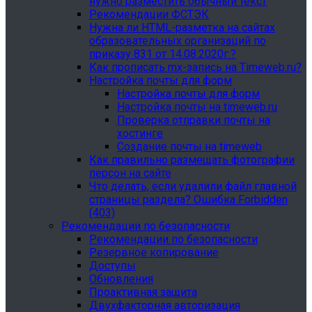
нужно разместить обычный текст
Рекомендации ФСТЭК
Нужна ли HTML-разметка на сайтах
образовательных организаций по
приказу 831 от 14.08.2020г.?
Как прописать mx-запись на Timeweb.ru?
Настройка почты для форм
Настройка почты для форм
Настройка почты на timeweb.ru
Проверка отправки почты на
хостинге
Создание почты на timeweb
Как правильно размещать фотографии
персон на сайте
Что делать, если удалили файл главной
страницы раздела? Ошибка Forbidden
(403)
Рекомендации по безопасности
Рекомендации по безопасности
Резервное копирование
Доступы
Обновления
Проактивная защита
Двухфакторная авторизация