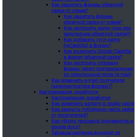
Как защитить формы обратной
связи от спама?
Как защитить формы
обратной связи от спама?
Как настроить капчу (код при
заполнении обратной связи)?
Как добавить гугл-капчу
(reCaptcha) в форму?
Как включить Google Captcha
в форму обратной связи?
Как настроить отправку
формы через подтверждение
по электронной почте (e-mail)
Как изменить e-mail получателя
(администратора формы)?
Кастомизация, доработки
Кастомизация, доработки
Как изменить валюту в прайс-листе
Как закрыть публичную часть сайта
от посетителей?
Как убрать просмотр документов в
google.docs?
Таблица/картинка выходит за