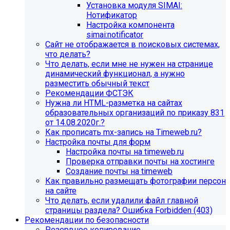
Установка модуля SIMAI:
Нотификатор
Настройка компонента
simai:notificator
Сайт не отображается в поисковых системах,
что делать?
Что делать, если мне не нужен на странице
динамический функционал, а нужно
разместить обычный текст
Рекомендации ФСТЭК
Нужна ли HTML-разметка на сайтах
образовательных организаций по приказу 831
от 14.08.2020г.?
Как прописать mx-запись на Timeweb.ru?
Настройка почты для форм
Настройка почты на timeweb.ru
Проверка отправки почты на хостинге
Создание почты на timeweb
Как правильно размещать фотографии персон
на сайте
Что делать, если удалили файл главной
страницы раздела? Ошибка Forbidden (403)
Рекомендации по безопасности
Резервное копирование