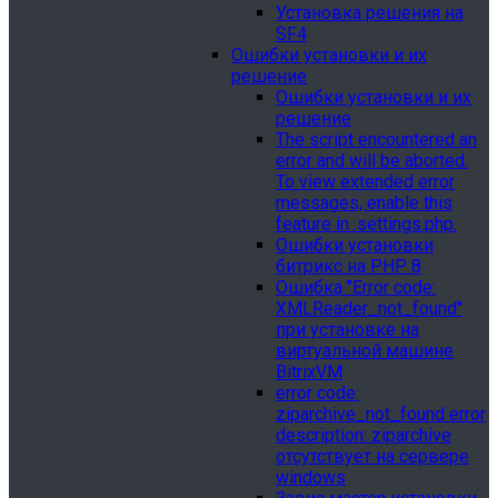
Установка решения на
SF4
Ошибки установки и их
решение
Ошибки установки и их
решение
The script encountered an
error and will be aborted.
To view extended error
messages, enable this
feature in .settings.php.
Ошибки установки
битрикс на PHP 8
Ошибка "Error сode:
XMLReader_not_found"
при установке на
виртуальной машине
BitrixVM
error сode:
ziparchive_not_found error
description: ziparchive
отсутствует на сервере
windows