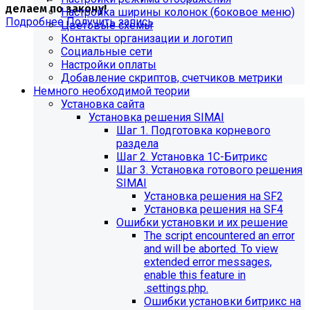
делаем по закону!
Настройка ширины колонок (боковое меню)
Подробнее
Получить запись
Цветовые схемы
Контакты организации и логотип
Социальные сети
Настройки оплаты
Добавление скриптов, счетчиков метрики
Немного необходимой теории
Установка сайта
Установка решения SIMAI
Шаг 1. Подготовка корневого
раздела
Шаг 2. Установка 1С-Битрикс
Шаг 3. Установка готового решения
SIMAI
Установка решения на SF2
Установка решения на SF4
Обновления в разделе
Ошибки установки и их решение
The script encountered an error
"Педагогический состав"
and will be aborted. To view
extended error messages,
Для готовых решений, использующих модуль SIMAI-
enable this feature in
SF4: Сведения об образовательной организации
.settings.php.
(simai.sveden)
Ошибки установки битрикс на