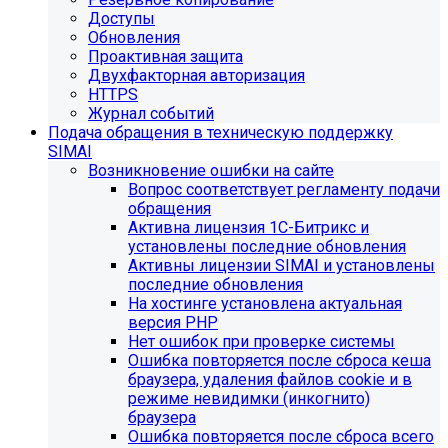
Доступы
Обновления
Проактивная защита
Двухфакторная авторизация
HTTPS
Журнал событий
Подача обращения в техническую поддержку
SIMAI
Возникновение ошибки на сайте
Вопрос соответствует регламенту подачи
обращения
Активна лицензия 1С-Битрикс и
установлены последние обновления
Активны лицензии SIMAI и установлены
последние обновления
На хостинге установлена актуальная
версия PHP
Нет ошибок при проверке системы
Ошибка повторяется после сброса кеша
браузера, удаления файлов cookie и в
режиме невидимки (инкогнито)
браузера
Ошибка повторяется после сброса всего