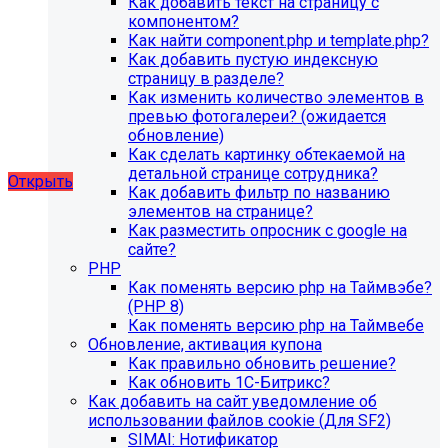
Как добавить текст на страницу с
благотворительного фонда, SIMAI: Сайт детского сада,
компонентом?
SIMAI: Сайт компании, SIMAI: Сайт конференции, SIMAI:
Как найти component.php и template.php?
Сайт медицинской организации, SIMAI: Сайт
Как добавить пустую индексную
музыкальной школы, SIMAI: Сайт РЖД медицина, SIMAI:
страницу в разделе?
Сайт санатория, SIMAI: Сайт сельского поселения, SIMAI:
Как изменить количество элементов в
Сайт совета муниципальных образований, SIMAI: Сайт
превью фотогалереи? (ожидается
спортивной школы, SIMAI: Сайт управления делами,
обновление)
SIMAI: Сайт учебного центра, SIMAI: Сайт
Как сделать картинку обтекаемой на
художественной школы, SIMAI: Сайт школы
детальной странице сотрудника?
Открыть
Как добавить фильтр по названию
элементов на странице?
Как разместить опросник с google на
сайте?
PHP
Как поменять версию php на Таймвэбе?
(PHP 8)
Как поменять версию php на Таймвебе
Обновление, активация купона
Как правильно обновить решение?
Как обновить 1С-Битрикс?
Как добавить на сайт уведомление об
использовании файлов cookie (Для SF2)
SIMAI: Нотификатор