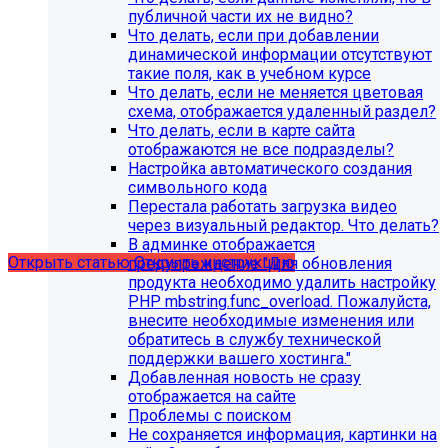
публичной части их не видно?
Что делать, если при добавлении
динамической информации отсутствуют
такие поля, как в учебном курсе
Что делать, если не меняется цветовая
схема, отображается удаленный раздел?
Что делать, если в карте сайта
С 1 февраля 2023 года ограничена
отображаются не все подразделы?
поддержка продуктов 1С-Битрикс на
Настройка автоматического создания
PHP версии ниже 8.0. Рекомендуемая
символьного кода
Перестала работать загрузка видео
версия PHP - 8.1 и выше
через визуальный редактор. Что делать?
В админке отображается
Открыть статью
Открыть инструкцию
предупреждение "Для обновления
продукта необходимо удалить настройку
PHP mbstring.func_overload. Пожалуйста,
внесите необходимые изменения или
обратитесь в службу технической
поддержки вашего хостинга."
Добавленная новость не сразу
отображается на сайте
Проблемы с поиском
Не сохраняется информация, картинки на