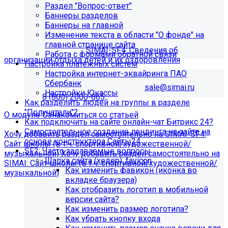
Раздел "Вопрос-ответ"
организации отдыха детей и их
Баннеры разделов
Баннеры на главной
оздоровления"?
Изменение текста в области "О фонде" на
главной странице сайта
Приобретите модуль
SIMAI-SF4: Сведения об
Работа с формами обратной связи
организации отдыха детей и их оздоровления
Настройка платёжных систем
Настройка интернет-эквайринга ПАО
Для приобретения модуля необходимо обратиться в
Сбербанк
отдел продаж по электронной почте
sale@simai.ru
или
Настройки Юкассы
телефону
8 (800) 2000-865
Как разделить людей на группы в разделе
"Получатели"?
О модуле
Ознакомиться со статьей
Как подключить на сайте онлайн-чат Битрикс 24?
Самостоятельное создание лендинга на сайте на
Хочу добавить раздел самостоятельно на SIMAI-SF4:
основе конструктора Сайты24
Сайт школы (в т.ч. спортивной/художественной/
SF2: Часто задаваемые вопросы
музыкальной)
Хочу добавить раздел самостоятельно на
Шапка сайта (хедер), favicon
SIMAI: Сайт школы (в т.ч. спортивной/художественной/
Как изменить фавикон (иконка во
музыкальной)
вкладке браузера)
Информация по появлению ошибки
Как отобразить логотип в мобильной
версии сайта?
Как изменить размер логотипа?
[MP_LICENSE_VIOLATION] В вашу лицензию не входит
Как убрать кнопку входа
модуль SIMAI-SF4: Сведения об образовательной