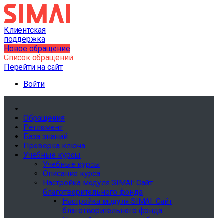
Клиентская
поддержка
Новое обращение
Список обращений
Перейти на сайт
Войти
Обращения
Регламент
База знаний
Проверка ключа
Учебные курсы
Учебные курсы
Описание курса
Настройка модуля SIMAI: Сайт
благотворительного фонда
Настройка модуля SIMAI: Сайт
благотворительного фонда