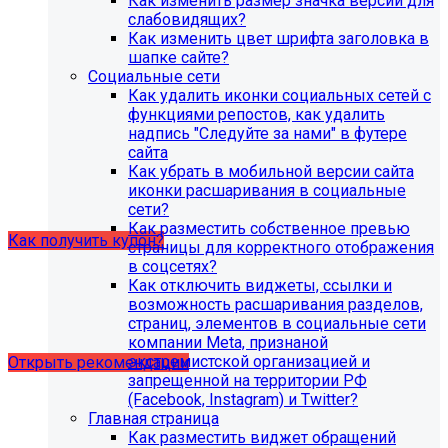
Как изменить размер значка версии для
организации (simai.sveden)
слабовидящих?
В связи с новыми требованиями Приказа 1493
Как изменить цвет шрифта заголовка в
Рособнадзора нами были внесены изменения в
шапке сайте?
поставку готовых решений для образовательных
Социальные сети
организаций.
Как удалить иконки социальных сетей с
функциями репостов, как удалить
Теперь в сборку готовых решений для образовательных
надпись "Следуйте за нами" в футере
организаций входит модуль SIMAI-SF4: Сведения об
сайта
образовательной организации (simai.sveden). Для
Как убрать в мобильной версии сайта
корректной работы модуля необходимо активировать
иконки расшаривания в социальные
купон на него.
сети?
Как разместить собственное превью
Как получить купон?
страницы для корректного отображения
в соцсетях?
Как отключить виджеты, ссылки и
Что делать, если на хостинге не
возможность расшаривания разделов,
хватает места?
страниц, элементов в социальные сети
компании Meta, признаной
экстремистской организацией и
Открыть рекомендации
запрещенной на территории РФ
(Facebook, Instagram) и Twitter?
Главная страница
Как разместить виджет обращений