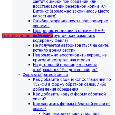
сайте? ошибки при создании или
восстановлении резервной копии 1С-
Битрикс (возможно закончилось место
Учебные курсы
на хостинге)
Ошибки отправки почты при проверке
системы
по работе с готовыми решениями и модулями
При редактировании в режиме PHP-
размещены в разделе "Учебные курсы"
кода файл пустой (как изменить
Готовые решения
Модули
кодировку файла)
Не получается авторизоваться на сайте,
истекло время сессии
Невозможно восстановить пароль, не
приходит контрольная строка
На детальной странице элемента
отображается "Раздел не найден"
Формы обратной связи
Как добавить свой текст Соглашения по
152-ФЗ в форму обратной связи, либо
добавления обращения
Как добавить новую форму обратной
связи?
Как защитить формы обратной связи от
Инструкция по удалению ссылок на
спама?
Как настроить капчу (код при