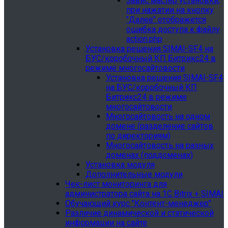
Завис мастер установки,
при нажатии на кнопку
"Далее" отображется
ошибка доступа к файлу
action.php
Установка решения SIMAI-SF4 на
БУС/коробочный КП Битрикс24 в
режиме многосайтовости
Установка решения SIMAI-SF4
на БУС/коробочный КП
Битрикс24 в режиме
многосайтовости
Многосайтовость на одном
домене (разделение сайтов
по директориям)
Многосайтовость на разных
доменах (поддоменах)
Установка модуля
Дополнительные модули
Чек-лист мониторинга для
администратора сайта на 1С Bitrix + SIMAI
Обучающий курс "Контент-менеджер"
Различие динамической и статической
информации на сайте