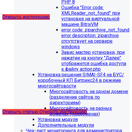
выпущено обновление 1.14.11, согласно которому в
PHP 8
разделе "Педагогический состав"
Ошибка "Error сode:
можно разместить документ и скрыть таблицы.
XMLReader_not_found" при
Открыть инструкцию
установке на виртуальной
машине BitrixVM
error сode: ziparchive_not_found
error description: ziparchive
отсутствует на сервере
windows
Завис мастер установки, при
нажатии на кнопку "Далее"
отображется ошибка доступа
С 01.02.2026
будет ограничена поддержка продуктов на
к файлу action.php
PHP версии ниже 8.2.
Рекомендуемая версия PHP - 8.4
Установка решения SIMAI-SF4 на БУС/
и выше
.
коробочный КП Битрикс24 в режиме
многосайтовости
С 01.09.2026
будет ограничена поддержка продуктов на
Многосайтовость на одном домене
MySql версии ниже 8.0.0.
Рекомендуемая версия MySql
(разделение сайтов по
- 8.4.0 и выше.
директориям)
Многосайтовость на разных
Открыть статью
Открыть инструкцию
доменах (поддоменах)
Установка модуля
Дополнительные модули
Чек-лист мониторинга для администратора