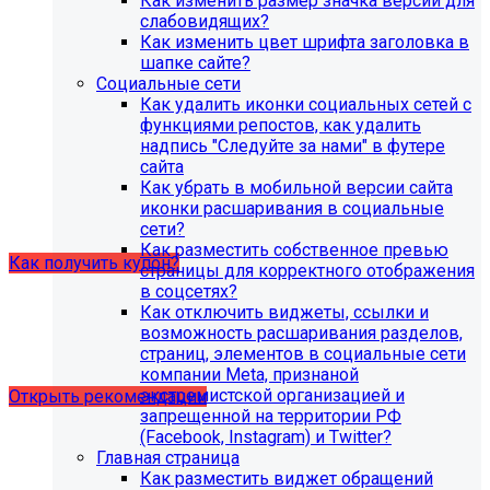
Как изменить размер значка версии для
организации (simai.sveden)
слабовидящих?
В связи с новыми требованиями Приказа 1493
Как изменить цвет шрифта заголовка в
Рособнадзора нами были внесены изменения в
шапке сайте?
поставку готовых решений для образовательных
Социальные сети
организаций.
Как удалить иконки социальных сетей с
функциями репостов, как удалить
Теперь в сборку готовых решений для образовательных
надпись "Следуйте за нами" в футере
организаций входит модуль SIMAI-SF4: Сведения об
сайта
образовательной организации (simai.sveden). Для
Как убрать в мобильной версии сайта
корректной работы модуля необходимо активировать
иконки расшаривания в социальные
купон на него.
сети?
Как разместить собственное превью
Как получить купон?
страницы для корректного отображения
в соцсетях?
Как отключить виджеты, ссылки и
Что делать, если на хостинге не
возможность расшаривания разделов,
хватает места?
страниц, элементов в социальные сети
компании Meta, признаной
экстремистской организацией и
Открыть рекомендации
запрещенной на территории РФ
(Facebook, Instagram) и Twitter?
Главная страница
Как разместить виджет обращений