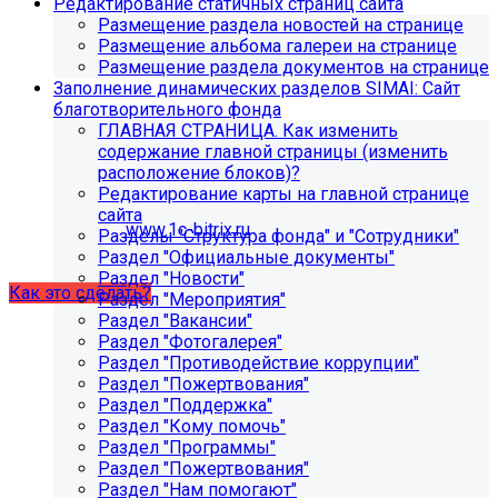
Редактирование статичных страниц сайта
поиск, обучение и удержание специалистов.
Размещение раздела новостей на странице
Размещение альбома галереи на странице
Размещение раздела документов на странице
Проверьте адрес сервера
Заполнение динамических разделов SIMAI: Сайт
благотворительного фонда
обновлений!
ГЛАВНАЯ СТРАНИЦА. Как изменить
содержание главной страницы (изменить
Из-за неправильного адреса обновлений может
расположение блоков)?
некорректно отображаться срок действия лицензии.
Редактирование карты на главной странице
Убедитесь, что в настройках «Главного модуля»
сайта
указан адрес:
www.1c-bitrix.ru
.
Разделы "Структура фонда" и "Сотрудники"
Затем запустите обновление через «Систему
Раздел "Официальные документы"
обновлений».
Раздел "Новости"
Как это сделать?
Раздел "Мероприятия"
Раздел "Вакансии"
Раздел "Фотогалерея"
Раздел "Противодействие коррупции"
Раздел "Пожертвования"
Раздел "Поддержка"
Раздел "Кому помочь"
Раздел "Программы"
Раздел "Пожертвования"
Раздел "Нам помогают"
Как добавить раздел "Сведения об