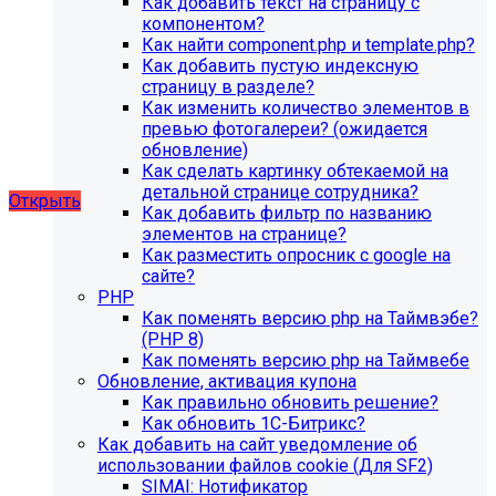
Как добавить текст на страницу с
благотворительного фонда, SIMAI: Сайт детского сада,
компонентом?
SIMAI: Сайт компании, SIMAI: Сайт конференции, SIMAI:
Как найти component.php и template.php?
Сайт медицинской организации, SIMAI: Сайт
Как добавить пустую индексную
музыкальной школы, SIMAI: Сайт РЖД медицина, SIMAI:
страницу в разделе?
Сайт санатория, SIMAI: Сайт сельского поселения, SIMAI:
Как изменить количество элементов в
Сайт совета муниципальных образований, SIMAI: Сайт
превью фотогалереи? (ожидается
спортивной школы, SIMAI: Сайт управления делами,
обновление)
SIMAI: Сайт учебного центра, SIMAI: Сайт
Как сделать картинку обтекаемой на
художественной школы, SIMAI: Сайт школы
детальной странице сотрудника?
Открыть
Как добавить фильтр по названию
элементов на странице?
Как разместить опросник с google на
сайте?
PHP
Как поменять версию php на Таймвэбе?
(PHP 8)
Как поменять версию php на Таймвебе
Обновление, активация купона
Как правильно обновить решение?
Как обновить 1С-Битрикс?
Как добавить на сайт уведомление об
использовании файлов cookie (Для SF2)
SIMAI: Нотификатор