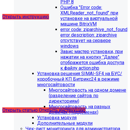
выпущено обновление 1.14.11, согласно которому в
PHP 8
разделе "Педагогический состав"
Ошибка "Error сode:
можно разместить документ и скрыть таблицы.
XMLReader_not_found" при
Открыть инструкцию
установке на виртуальной
машине BitrixVM
error сode: ziparchive_not_found
error description: ziparchive
отсутствует на сервере
windows
Завис мастер установки, при
нажатии на кнопку "Далее"
отображется ошибка доступа
С 01.02.2026
будет ограничена поддержка продуктов на
к файлу action.php
PHP версии ниже 8.2.
Рекомендуемая версия PHP - 8.4
Установка решения SIMAI-SF4 на БУС/
и выше
.
коробочный КП Битрикс24 в режиме
многосайтовости
С 01.09.2026
будет ограничена поддержка продуктов на
Многосайтовость на одном домене
MySql версии ниже 8.0.0.
Рекомендуемая версия MySql
(разделение сайтов по
- 8.4.0 и выше.
директориям)
Многосайтовость на разных
Открыть статью
Открыть инструкцию
доменах (поддоменах)
Установка модуля
Дополнительные модули
Чек-лист мониторинга для администратора