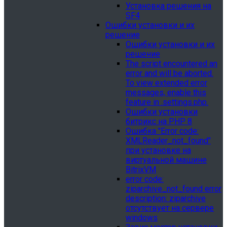
Установка решения на
SF4
Ошибки установки и их
решение
Ошибки установки и их
решение
The script encountered an
error and will be aborted.
To view extended error
messages, enable this
feature in .settings.php.
Ошибки установки
битрикс на PHP 8
Ошибка "Error сode:
XMLReader_not_found"
при установке на
виртуальной машине
BitrixVM
error сode:
ziparchive_not_found error
description: ziparchive
отсутствует на сервере
windows