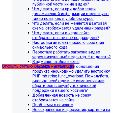
публичной части их не видно?
Что делать, если при добавлении
динамической информации отсутствуют
такие поля, как в учебном курсе
Что делать, если не меняется цветовая
схема, отображается удаленный раздел?
Что делать, если в карте сайта
С 1 февраля 2023 года ограничена
отображаются не все подразделы?
поддержка продуктов 1С-Битрикс на
Настройка автоматического создания
PHP версии ниже 8.0. Рекомендуемая
символьного кода
Перестала работать загрузка видео
версия PHP - 8.1 и выше
через визуальный редактор. Что делать?
В админке отображается
Открыть статью
Открыть инструкцию
предупреждение "Для обновления
продукта необходимо удалить настройку
PHP mbstring.func_overload. Пожалуйста,
внесите необходимые изменения или
обратитесь в службу технической
поддержки вашего хостинга."
Добавленная новость не сразу
отображается на сайте
Проблемы с поиском
Не сохраняется информация, картинки на