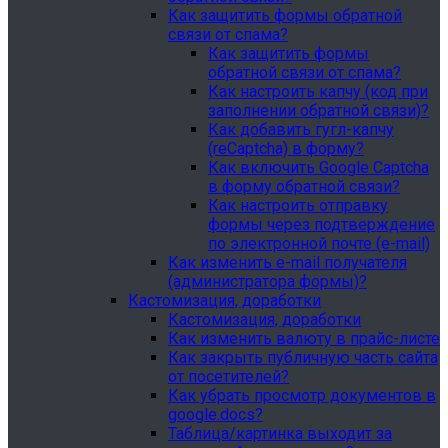
Как защитить формы обратной
связи от спама?
Как защитить формы
обратной связи от спама?
Как настроить капчу (код при
заполнении обратной связи)?
Как добавить гугл-капчу
(reCaptcha) в форму?
Как включить Google Captcha
в форму обратной связи?
Как настроить отправку
формы через подтверждение
по электронной почте (e-mail)
Как изменить e-mail получателя
(администратора формы)?
Кастомизация, доработки
Кастомизация, доработки
Как изменить валюту в прайс-листе
Как закрыть публичную часть сайта
от посетителей?
Как убрать просмотр документов в
google.docs?
Таблица/картинка выходит за