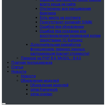
всего кеша на сайте
Отключены все расширения
браузера
Есть место на хостинге
Присутствует копирайт SIMAI
Ошибка при обновлении
Ошибка при создании или
восстановлении резервной копии
средствами 1С-Битрикс
Дополнительная разработка
функционала, перенос данных,
кастомизация (расчет стоимости)
Переход на PHP 8.4, MySQL - 8.4.0
Платная техподдержка
Статьи
Новости
Новости
Обновления модулей
Обновления модулей
simai.framework
simai.sveden