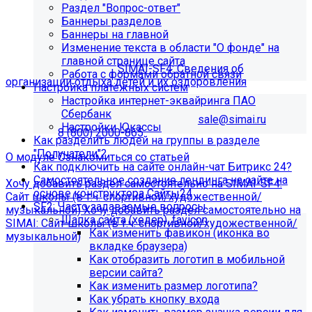
Раздел "Вопрос-ответ"
организации отдыха детей и их
Баннеры разделов
Баннеры на главной
оздоровления"?
Изменение текста в области "О фонде" на
главной странице сайта
Приобретите модуль
SIMAI-SF4: Сведения об
Работа с формами обратной связи
организации отдыха детей и их оздоровления
Настройка платёжных систем
Настройка интернет-эквайринга ПАО
Для приобретения модуля необходимо обратиться в
Сбербанк
отдел продаж по электронной почте
sale@simai.ru
или
Настройки Юкассы
телефону
8 (800) 2000-865
Как разделить людей на группы в разделе
"Получатели"?
О модуле
Ознакомиться со статьей
Как подключить на сайте онлайн-чат Битрикс 24?
Самостоятельное создание лендинга на сайте на
Хочу добавить раздел самостоятельно на SIMAI-SF4:
основе конструктора Сайты24
Сайт школы (в т.ч. спортивной/художественной/
SF2: Часто задаваемые вопросы
музыкальной)
Хочу добавить раздел самостоятельно на
Шапка сайта (хедер), favicon
SIMAI: Сайт школы (в т.ч. спортивной/художественной/
Как изменить фавикон (иконка во
музыкальной)
вкладке браузера)
Информация по появлению ошибки
Как отобразить логотип в мобильной
версии сайта?
Как изменить размер логотипа?
[MP_LICENSE_VIOLATION] В вашу лицензию не входит
Как убрать кнопку входа
модуль SIMAI-SF4: Сведения об образовательной