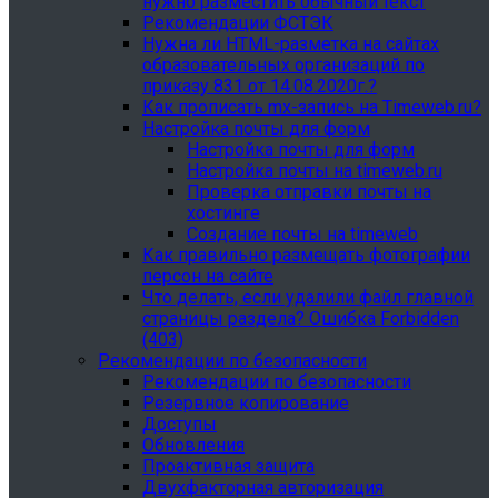
нужно разместить обычный текст
Рекомендации ФСТЭК
Нужна ли HTML-разметка на сайтах
образовательных организаций по
приказу 831 от 14.08.2020г.?
Как прописать mx-запись на Timeweb.ru?
Настройка почты для форм
Настройка почты для форм
Настройка почты на timeweb.ru
Проверка отправки почты на
хостинге
Создание почты на timeweb
Как правильно размещать фотографии
персон на сайте
Что делать, если удалили файл главной
страницы раздела? Ошибка Forbidden
(403)
Рекомендации по безопасности
Рекомендации по безопасности
Резервное копирование
Доступы
Обновления
Проактивная защита
Двухфакторная авторизация