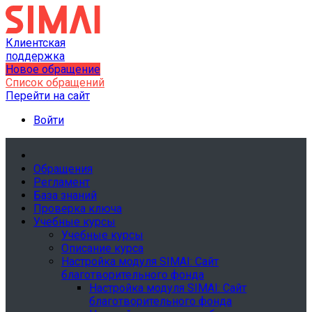
Клиентская
поддержка
Новое обращение
Список обращений
Перейти на сайт
Войти
Обращения
Регламент
База знаний
Проверка ключа
Учебные курсы
Учебные курсы
Описание курса
Настройка модуля SIMAI: Сайт
благотворительного фонда
Настройка модуля SIMAI: Сайт
благотворительного фонда