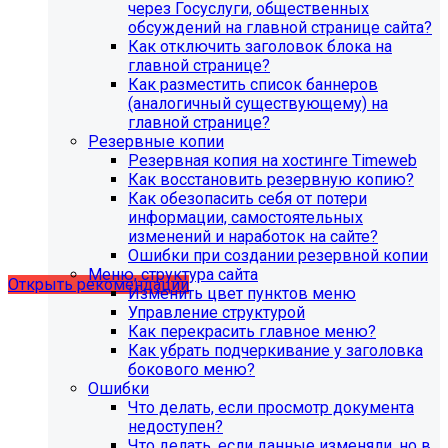
через Госуслуги, общественных
обсуждений на главной странице сайта?
Как отключить заголовок блока на
главной странице?
Как разместить список баннеров
(аналогичный существующему) на
главной странице?
Резервные копии
Резервная копия на хостинге Timeweb
Как восстановить резервную копию?
Как обезопасить себя от потери
Рекомендации по безопасности
информации, самостоятельных
изменений и наработок на сайте?
сайта
Ошибки при создании резервной копии
Меню, структура сайта
Открыть рекомендации
Изменить цвет пунктов меню
Управление структурой
Как перекрасить главное меню?
Как убрать подчеркивание у заголовка
бокового меню?
Ошибки
Что делать, если просмотр документа
недоступен?
Что делать, если данные изменяли, но в