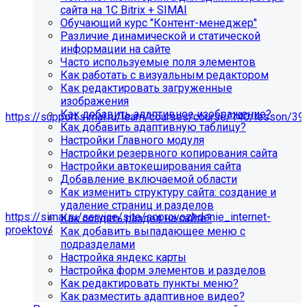
сайта на 1С Bitrix + SIMAI
Обучающий курс "Контент-менеджер"
Различие динамической и статической
информации на сайте
Часто используемые поля элементов
Как работать с визуальным редактором
Как редактировать загруженные
изображения
Мы подготовили чек-лист администратора сайта:
Как добавить адаптивное изображение?
https://support.simai.ru/learn/courses/course/140/lesson/39
Как добавить адаптивную таблицу?
Настройки Главного модуля
Рекомендуем придерживаться регламента выполнения
Настройки резервного копирования сайта
этих работ — это помогает поддерживать сайт в
Настройки автокеширования сайта
стабильном и безопасном состоянии.
Добавление включаемой области
Если у вас нет технических специалистов, вы можете
Как изменить структуру сайта: создание и
передать сайт на техническую поддержку нам:
удаление страниц и разделов
https://simai.ru/service/site/soprovozhdenie_internet-
Как создать раздел на сайте?
proektov/
Как добавить выпадающее меню с
подразделами
Это выгодно, потому что вы получаете команду
Настройка яндекс карты
экспертов вместо одного сотрудника: мы берём на себя
Настройка форм элементов и разделов
регулярные обновления и контроль работоспособности,
Как редактировать пункты меню?
быстрее реагируем на сбои, снижаем риски простоев и
Как разместить адаптивное видео?
уязвимостей, а вам не нужно тратить время и бюджет на