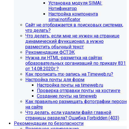
Установка модуля SIMAI:
Нотификатор
Настройка компонента
simai:notificator
Сайт не отображается в поисковых системах,
что делать?
Что делать, если мне не нужен на странице
динамический функционал, а нужно
разместить обычный текст
Рекомендации ФСТЭК
Нужна ли HTML-разметка на сайтах
образовательных организаций по приказу 831
от 14.08.2020г.?
Как прописать mx-запись на Timeweb.ru?
Настройка почты для форм
Настройка почты на timeweb.ru
Проверка отправки почты на хостинге
Создание почты на timeweb
Как правильно размещать фотографии персон
на сайте
Что делать, если удалили файл главной
страницы раздела? Ошибка Forbidden (403)
Рекомендации по безопасности
Резервное копирование