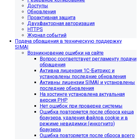
Доступы
Обновления
Проактивная защита
Двухфакторная авторизация
HTTPS
Журнал событий
Подача обращения в техническую поддержку
SIMAI
Возникновение ошибки на сайте
Вопрос соответствует регламенту подачи
обращения
Активна лицензия 1С-Битрикс и
установлены последние обновления
Активны лицензии SIMAI и установлены
последние обновления
На хостинге установлена актуальная
версия PHP
Нет ошибок при проверке системы
Ошибка повторяется после сброса кеша
браузера, удаления файлов cookie и в
режиме невидимки (инкогнито)
браузера
Ошибка повторяется после сброса всего