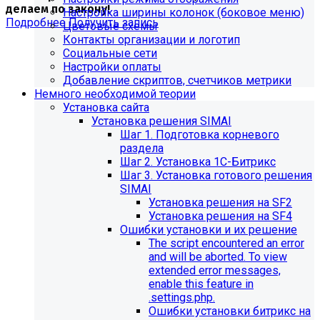
делаем по закону!
Настройка ширины колонок (боковое меню)
Подробнее
Получить запись
Цветовые схемы
Контакты организации и логотип
Социальные сети
Настройки оплаты
Добавление скриптов, счетчиков метрики
Немного необходимой теории
Установка сайта
Установка решения SIMAI
Шаг 1. Подготовка корневого
раздела
Шаг 2. Установка 1С-Битрикс
Шаг 3. Установка готового решения
SIMAI
Установка решения на SF2
Установка решения на SF4
Обновления в разделе
Ошибки установки и их решение
The script encountered an error
"Педагогический состав"
and will be aborted. To view
extended error messages,
Для готовых решений, использующих модуль SIMAI-
enable this feature in
SF4: Сведения об образовательной организации
.settings.php.
(simai.sveden)
Ошибки установки битрикс на