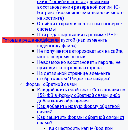
сайте? ошибки при создании или
восстановлении резервной копии 1С-
Битрикс (возможно закончилось место
Учебные курсы
на хостинге)
Ошибки отправки почты при проверке
системы
по работе с готовыми решениями и модулями
При редактировании в режиме PHP-
размещены в разделе "Учебные курсы"
кода файл пустой (как изменить
Готовые решения
Модули
кодировку файла)
Не получается авторизоваться на сайте,
истекло время сессии
Невозможно восстановить пароль, не
приходит контрольная строка
На детальной странице элемента
отображается "Раздел не найден"
Формы обратной связи
Как добавить свой текст Соглашения по
152-ФЗ в форму обратной связи, либо
добавления обращения
Как добавить новую форму обратной
связи?
Как защитить формы обратной связи от
Инструкция по удалению ссылок на
спама?
Как настроить капчу (код при