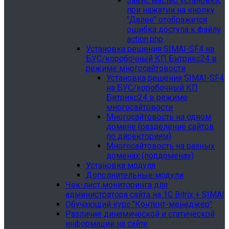
Завис мастер установки,
при нажатии на кнопку
"Далее" отображется
ошибка доступа к файлу
action.php
Установка решения SIMAI-SF4 на
БУС/коробочный КП Битрикс24 в
режиме многосайтовости
Установка решения SIMAI-SF4
на БУС/коробочный КП
Битрикс24 в режиме
многосайтовости
Многосайтовость на одном
домене (разделение сайтов
по директориям)
Многосайтовость на разных
доменах (поддоменах)
Установка модуля
Дополнительные модули
Чек-лист мониторинга для
администратора сайта на 1С Bitrix + SIMAI
Обучающий курс "Контент-менеджер"
Различие динамической и статической
информации на сайте