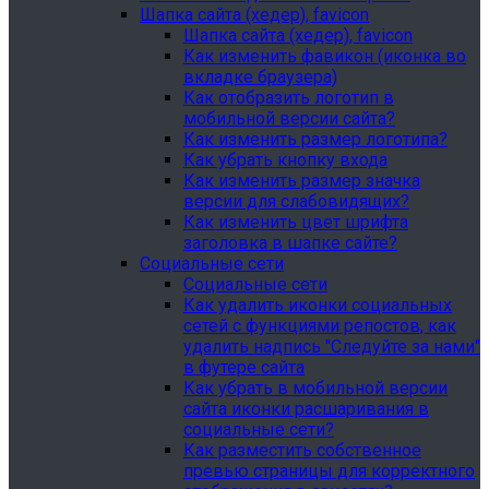
Шапка сайта (хедер), favicon
Шапка сайта (хедер), favicon
Как изменить фавикон (иконка во
вкладке браузера)
Как отобразить логотип в
мобильной версии сайта?
Как изменить размер логотипа?
Как убрать кнопку входа
Как изменить размер значка
версии для слабовидящих?
Как изменить цвет шрифта
заголовка в шапке сайте?
Социальные сети
Социальные сети
Как удалить иконки социальных
сетей с функциями репостов, как
удалить надпись "Следуйте за нами"
в футере сайта
Как убрать в мобильной версии
сайта иконки расшаривания в
социальные сети?
Как разместить собственное
превью страницы для корректного