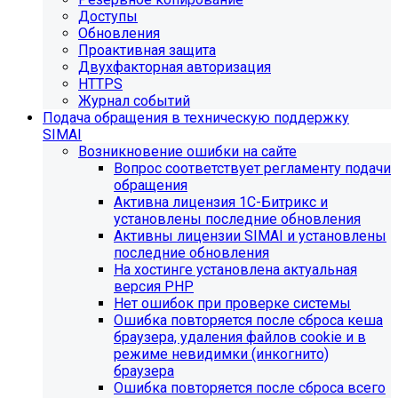
Доступы
Обновления
Проактивная защита
Двухфакторная авторизация
HTTPS
Журнал событий
Подача обращения в техническую поддержку
SIMAI
Возникновение ошибки на сайте
Вопрос соответствует регламенту подачи
обращения
Активна лицензия 1С-Битрикс и
установлены последние обновления
Активны лицензии SIMAI и установлены
последние обновления
На хостинге установлена актуальная
версия PHP
Нет ошибок при проверке системы
Ошибка повторяется после сброса кеша
браузера, удаления файлов cookie и в
режиме невидимки (инкогнито)
браузера
Ошибка повторяется после сброса всего