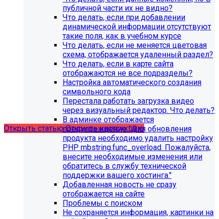
публичной части их не видно?
Что делать, если при добавлении
динамической информации отсутствуют
такие поля, как в учебном курсе
Что делать, если не меняется цветовая
схема, отображается удаленный раздел?
Что делать, если в карте сайта
С 1 февраля 2023 года ограничена
отображаются не все подразделы?
поддержка продуктов 1С-Битрикс на
Настройка автоматического создания
PHP версии ниже 8.0. Рекомендуемая
символьного кода
Перестала работать загрузка видео
версия PHP - 8.1 и выше
через визуальный редактор. Что делать?
В админке отображается
Открыть статью
Открыть инструкцию
предупреждение "Для обновления
продукта необходимо удалить настройку
PHP mbstring.func_overload. Пожалуйста,
внесите необходимые изменения или
обратитесь в службу технической
поддержки вашего хостинга."
Добавленная новость не сразу
отображается на сайте
Проблемы с поиском
Не сохраняется информация, картинки на