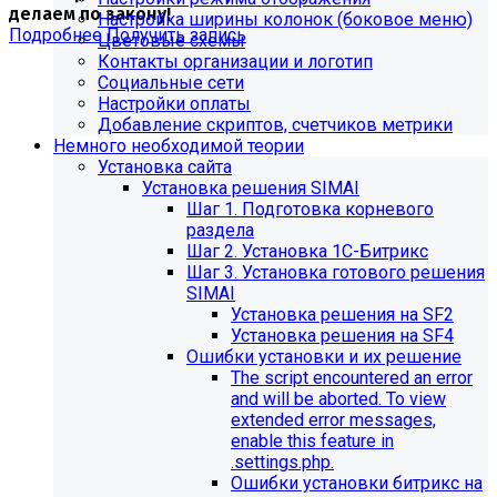
делаем по закону!
Настройка ширины колонок (боковое меню)
Подробнее
Получить запись
Цветовые схемы
Контакты организации и логотип
Социальные сети
Настройки оплаты
Добавление скриптов, счетчиков метрики
Немного необходимой теории
Установка сайта
Установка решения SIMAI
Шаг 1. Подготовка корневого
раздела
Шаг 2. Установка 1С-Битрикс
Шаг 3. Установка готового решения
SIMAI
Установка решения на SF2
Установка решения на SF4
Обновления в разделе
Ошибки установки и их решение
The script encountered an error
"Педагогический состав"
and will be aborted. To view
extended error messages,
Для готовых решений, использующих модуль SIMAI-
enable this feature in
SF4: Сведения об образовательной организации
.settings.php.
(simai.sveden)
Ошибки установки битрикс на