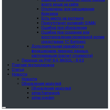
всего кеша на сайте
Отключены все расширения
браузера
Есть место на хостинге
Присутствует копирайт SIMAI
Ошибка при обновлении
Ошибка при создании или
восстановлении резервной копии
средствами 1С-Битрикс
Дополнительная разработка
функционала, перенос данных,
кастомизация (расчет стоимости)
Переход на PHP 8.4, MySQL - 8.4.0
Платная техподдержка
Статьи
Новости
Новости
Обновления модулей
Обновления модулей
simai.framework
simai.sveden