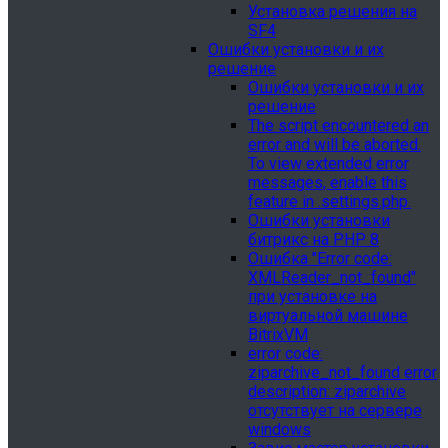
Установка решения на
SF4
Ошибки установки и их
решение
Ошибки установки и их
решение
The script encountered an
error and will be aborted.
To view extended error
messages, enable this
feature in .settings.php.
Ошибки установки
битрикс на PHP 8
Ошибка "Error сode:
XMLReader_not_found"
при установке на
виртуальной машине
BitrixVM
error сode:
ziparchive_not_found error
description: ziparchive
отсутствует на сервере
windows