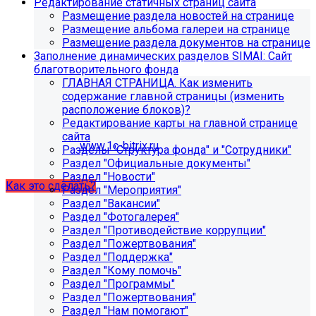
Редактирование статичных страниц сайта
поиск, обучение и удержание специалистов.
Размещение раздела новостей на странице
Размещение альбома галереи на странице
Размещение раздела документов на странице
Проверьте адрес сервера
Заполнение динамических разделов SIMAI: Сайт
благотворительного фонда
обновлений!
ГЛАВНАЯ СТРАНИЦА. Как изменить
содержание главной страницы (изменить
Из-за неправильного адреса обновлений может
расположение блоков)?
некорректно отображаться срок действия лицензии.
Редактирование карты на главной странице
Убедитесь, что в настройках «Главного модуля»
сайта
указан адрес:
www.1c-bitrix.ru
.
Разделы "Структура фонда" и "Сотрудники"
Затем запустите обновление через «Систему
Раздел "Официальные документы"
обновлений».
Раздел "Новости"
Как это сделать?
Раздел "Мероприятия"
Раздел "Вакансии"
Раздел "Фотогалерея"
Раздел "Противодействие коррупции"
Раздел "Пожертвования"
Раздел "Поддержка"
Раздел "Кому помочь"
Раздел "Программы"
Раздел "Пожертвования"
Раздел "Нам помогают"
Как добавить раздел "Сведения об