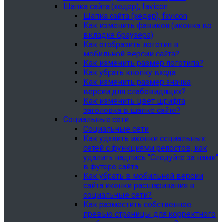
Шапка сайта (хедер), favicon
Шапка сайта (хедер), favicon
Как изменить фавикон (иконка во
вкладке браузера)
Как отобразить логотип в
мобильной версии сайта?
Как изменить размер логотипа?
Как убрать кнопку входа
Как изменить размер значка
версии для слабовидящих?
Как изменить цвет шрифта
заголовка в шапке сайте?
Социальные сети
Социальные сети
Как удалить иконки социальных
сетей с функциями репостов, как
удалить надпись "Следуйте за нами"
в футере сайта
Как убрать в мобильной версии
сайта иконки расшаривания в
социальные сети?
Как разместить собственное
превью страницы для корректного