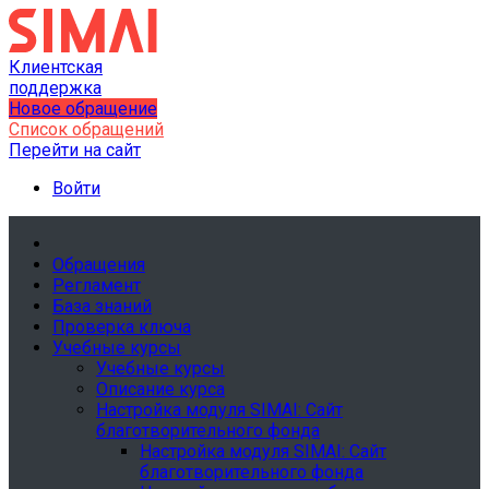
Клиентская
поддержка
Новое обращение
Список обращений
Перейти на сайт
Войти
Обращения
Регламент
База знаний
Проверка ключа
Учебные курсы
Учебные курсы
Описание курса
Настройка модуля SIMAI: Сайт
благотворительного фонда
Настройка модуля SIMAI: Сайт
благотворительного фонда