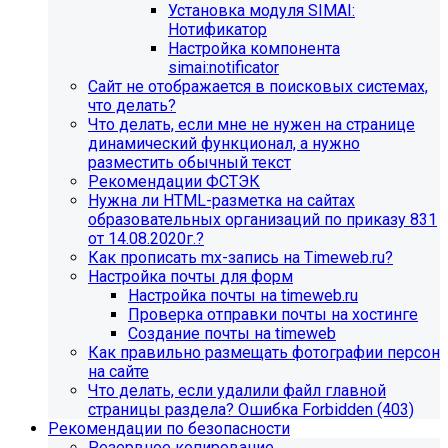
Установка модуля SIMAI:
Нотификатор
Настройка компонента
simai:notificator
Сайт не отображается в поисковых системах,
что делать?
Что делать, если мне не нужен на странице
динамический функционал, а нужно
разместить обычный текст
Рекомендации ФСТЭК
Нужна ли HTML-разметка на сайтах
образовательных организаций по приказу 831
от 14.08.2020г.?
Как прописать mx-запись на Timeweb.ru?
Настройка почты для форм
Настройка почты на timeweb.ru
Проверка отправки почты на хостинге
Создание почты на timeweb
Как правильно размещать фотографии персон
на сайте
Что делать, если удалили файл главной
страницы раздела? Ошибка Forbidden (403)
Рекомендации по безопасности
Резервное копирование