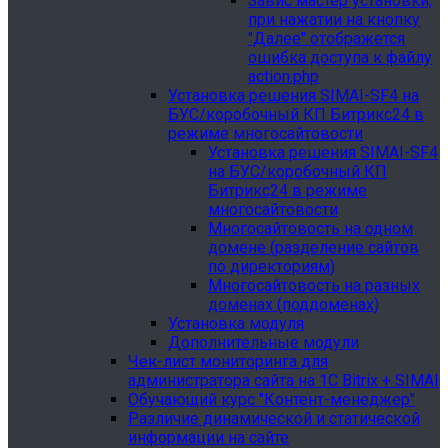
Завис мастер установки,
при нажатии на кнопку
"Далее" отображется
ошибка доступа к файлу
action.php
Установка решения SIMAI-SF4 на
БУС/коробочный КП Битрикс24 в
режиме многосайтовости
Установка решения SIMAI-SF4
на БУС/коробочный КП
Битрикс24 в режиме
многосайтовости
Многосайтовость на одном
домене (разделение сайтов
по директориям)
Многосайтовость на разных
доменах (поддоменах)
Установка модуля
Дополнительные модули
Чек-лист мониторинга для
администратора сайта на 1С Bitrix + SIMAI
Обучающий курс "Контент-менеджер"
Различие динамической и статической
информации на сайте