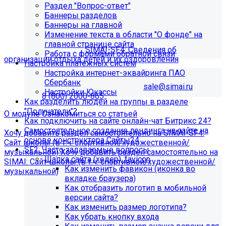
Раздел "Вопрос-ответ"
организации отдыха детей и их
Баннеры разделов
Баннеры на главной
оздоровления"?
Изменение текста в области "О фонде" на
главной странице сайта
Приобретите модуль
SIMAI-SF4: Сведения об
Работа с формами обратной связи
организации отдыха детей и их оздоровления
Настройка платёжных систем
Настройка интернет-эквайринга ПАО
Для приобретения модуля необходимо обратиться в
Сбербанк
отдел продаж по электронной почте
sale@simai.ru
или
Настройки Юкассы
телефону
8 (800) 2000-865
Как разделить людей на группы в разделе
"Получатели"?
О модуле
Ознакомиться со статьей
Как подключить на сайте онлайн-чат Битрикс 24?
Самостоятельное создание лендинга на сайте на
Хочу добавить раздел самостоятельно на SIMAI-SF4:
основе конструктора Сайты24
Сайт школы (в т.ч. спортивной/художественной/
SF2: Часто задаваемые вопросы
музыкальной)
Хочу добавить раздел самостоятельно на
Шапка сайта (хедер), favicon
SIMAI: Сайт школы (в т.ч. спортивной/художественной/
Как изменить фавикон (иконка во
музыкальной)
вкладке браузера)
Информация по появлению ошибки
Как отобразить логотип в мобильной
версии сайта?
Как изменить размер логотипа?
[MP_LICENSE_VIOLATION] В вашу лицензию не входит
Как убрать кнопку входа
модуль SIMAI-SF4: Сведения об образовательной