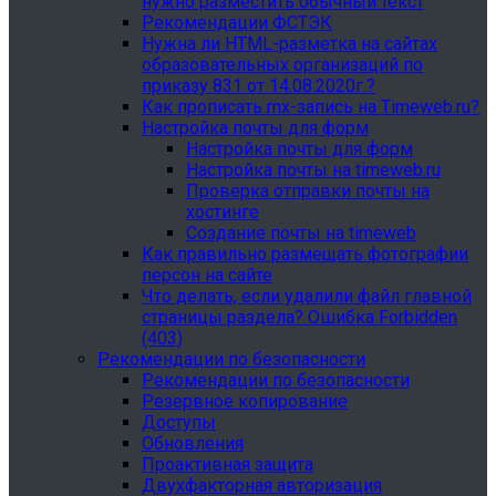
нужно разместить обычный текст
Рекомендации ФСТЭК
Нужна ли HTML-разметка на сайтах
образовательных организаций по
приказу 831 от 14.08.2020г.?
Как прописать mx-запись на Timeweb.ru?
Настройка почты для форм
Настройка почты для форм
Настройка почты на timeweb.ru
Проверка отправки почты на
хостинге
Создание почты на timeweb
Как правильно размещать фотографии
персон на сайте
Что делать, если удалили файл главной
страницы раздела? Ошибка Forbidden
(403)
Рекомендации по безопасности
Рекомендации по безопасности
Резервное копирование
Доступы
Обновления
Проактивная защита
Двухфакторная авторизация