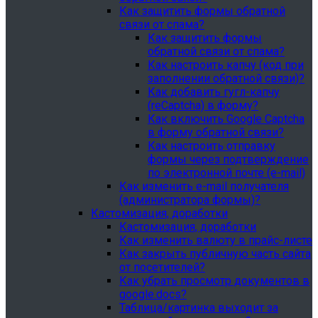
Как защитить формы обратной
связи от спама?
Как защитить формы
обратной связи от спама?
Как настроить капчу (код при
заполнении обратной связи)?
Как добавить гугл-капчу
(reCaptcha) в форму?
Как включить Google Captcha
в форму обратной связи?
Как настроить отправку
формы через подтверждение
по электронной почте (e-mail)
Как изменить e-mail получателя
(администратора формы)?
Кастомизация, доработки
Кастомизация, доработки
Как изменить валюту в прайс-листе
Как закрыть публичную часть сайта
от посетителей?
Как убрать просмотр документов в
google.docs?
Таблица/картинка выходит за