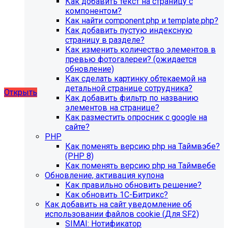
Как добавить текст на страницу с
благотворительного фонда, SIMAI: Сайт детского сада,
компонентом?
SIMAI: Сайт компании, SIMAI: Сайт конференции, SIMAI:
Как найти component.php и template.php?
Сайт медицинской организации, SIMAI: Сайт
Как добавить пустую индексную
музыкальной школы, SIMAI: Сайт РЖД медицина, SIMAI:
страницу в разделе?
Сайт санатория, SIMAI: Сайт сельского поселения, SIMAI:
Как изменить количество элементов в
Сайт совета муниципальных образований, SIMAI: Сайт
превью фотогалереи? (ожидается
спортивной школы, SIMAI: Сайт управления делами,
обновление)
SIMAI: Сайт учебного центра, SIMAI: Сайт
Как сделать картинку обтекаемой на
художественной школы, SIMAI: Сайт школы
детальной странице сотрудника?
Открыть
Как добавить фильтр по названию
элементов на странице?
Как разместить опросник с google на
сайте?
PHP
Как поменять версию php на Таймвэбе?
(PHP 8)
Как поменять версию php на Таймвебе
Обновление, активация купона
Как правильно обновить решение?
Как обновить 1С-Битрикс?
Как добавить на сайт уведомление об
использовании файлов cookie (Для SF2)
SIMAI: Нотификатор