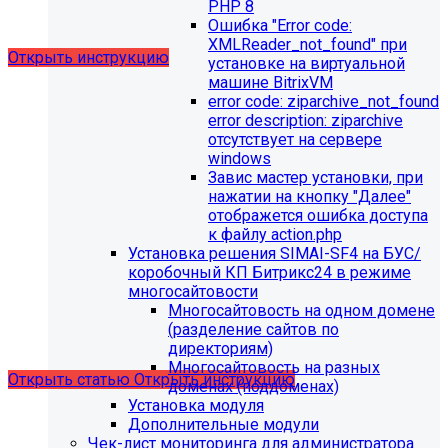
выпущено обновление 1.14.11, согласно которому в
PHP 8
разделе "Педагогический состав"
Ошибка "Error сode:
можно разместить документ и скрыть таблицы.
XMLReader_not_found" при
Открыть инструкцию
установке на виртуальной
машине BitrixVM
error сode: ziparchive_not_found
error description: ziparchive
отсутствует на сервере
windows
Завис мастер установки, при
нажатии на кнопку "Далее"
отображется ошибка доступа
С 01.02.2026
будет ограничена поддержка продуктов на
к файлу action.php
PHP версии ниже 8.2.
Рекомендуемая версия PHP - 8.4
Установка решения SIMAI-SF4 на БУС/
и выше
.
коробочный КП Битрикс24 в режиме
многосайтовости
С 01.09.2026
будет ограничена поддержка продуктов на
Многосайтовость на одном домене
MySql версии ниже 8.0.0.
Рекомендуемая версия MySql
(разделение сайтов по
- 8.4.0 и выше.
директориям)
Многосайтовость на разных
Открыть статью
Открыть инструкцию
доменах (поддоменах)
Установка модуля
Дополнительные модули
Чек-лист мониторинга для администратора