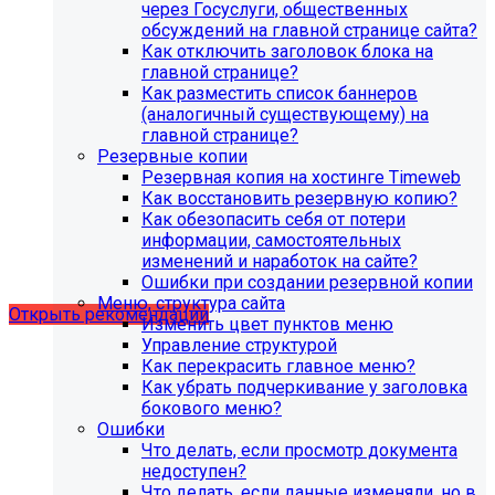
через Госуслуги, общественных
обсуждений на главной странице сайта?
Как отключить заголовок блока на
главной странице?
Как разместить список баннеров
(аналогичный существующему) на
главной странице?
Резервные копии
Резервная копия на хостинге Timeweb
Как восстановить резервную копию?
Как обезопасить себя от потери
Рекомендации по безопасности
информации, самостоятельных
изменений и наработок на сайте?
сайта
Ошибки при создании резервной копии
Меню, структура сайта
Открыть рекомендации
Изменить цвет пунктов меню
Управление структурой
Как перекрасить главное меню?
Как убрать подчеркивание у заголовка
бокового меню?
Ошибки
Что делать, если просмотр документа
недоступен?
Что делать, если данные изменяли, но в