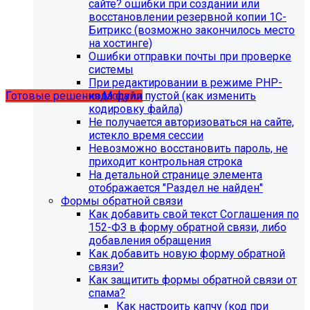
сайте? ошибки при создании или
восстановлении резервной копии 1С-
Битрикс (возможно закончилось место
Учебные курсы
на хостинге)
Ошибки отправки почты при проверке
системы
по работе с готовыми решениями и модулями
При редактировании в режиме PHP-
размещены в разделе "Учебные курсы"
кода файл пустой (как изменить
Готовые решения
Модули
кодировку файла)
Не получается авторизоваться на сайте,
истекло время сессии
Невозможно восстановить пароль, не
приходит контрольная строка
На детальной странице элемента
отображается "Раздел не найден"
Формы обратной связи
Как добавить свой текст Соглашения по
152-ФЗ в форму обратной связи, либо
добавления обращения
Как добавить новую форму обратной
связи?
Как защитить формы обратной связи от
Инструкция по удалению ссылок на
спама?
Как настроить капчу (код при