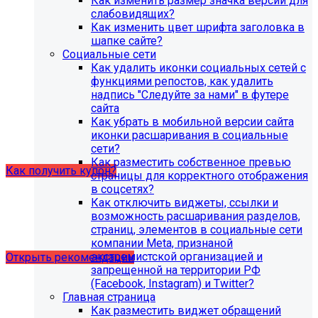
Как изменить размер значка версии для
организации (simai.sveden)
слабовидящих?
В связи с новыми требованиями Приказа 1493
Как изменить цвет шрифта заголовка в
Рособнадзора нами были внесены изменения в
шапке сайте?
поставку готовых решений для образовательных
Социальные сети
организаций.
Как удалить иконки социальных сетей с
функциями репостов, как удалить
Теперь в сборку готовых решений для образовательных
надпись "Следуйте за нами" в футере
организаций входит модуль SIMAI-SF4: Сведения об
сайта
образовательной организации (simai.sveden). Для
Как убрать в мобильной версии сайта
корректной работы модуля необходимо активировать
иконки расшаривания в социальные
купон на него.
сети?
Как разместить собственное превью
Как получить купон?
страницы для корректного отображения
в соцсетях?
Как отключить виджеты, ссылки и
Что делать, если на хостинге не
возможность расшаривания разделов,
хватает места?
страниц, элементов в социальные сети
компании Meta, признаной
экстремистской организацией и
Открыть рекомендации
запрещенной на территории РФ
(Facebook, Instagram) и Twitter?
Главная страница
Как разместить виджет обращений