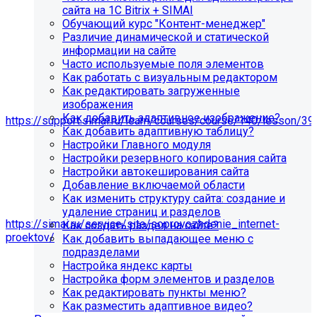
сайта на 1С Bitrix + SIMAI
Обучающий курс "Контент-менеджер"
Различие динамической и статической
информации на сайте
Часто используемые поля элементов
Как работать с визуальным редактором
Как редактировать загруженные
изображения
Мы подготовили чек-лист администратора сайта:
Как добавить адаптивное изображение?
https://support.simai.ru/learn/courses/course/140/lesson/39
Как добавить адаптивную таблицу?
Настройки Главного модуля
Рекомендуем придерживаться регламента выполнения
Настройки резервного копирования сайта
этих работ — это помогает поддерживать сайт в
Настройки автокеширования сайта
стабильном и безопасном состоянии.
Добавление включаемой области
Если у вас нет технических специалистов, вы можете
Как изменить структуру сайта: создание и
передать сайт на техническую поддержку нам:
удаление страниц и разделов
https://simai.ru/service/site/soprovozhdenie_internet-
Как создать раздел на сайте?
proektov/
Как добавить выпадающее меню с
подразделами
Это выгодно, потому что вы получаете команду
Настройка яндекс карты
экспертов вместо одного сотрудника: мы берём на себя
Настройка форм элементов и разделов
регулярные обновления и контроль работоспособности,
Как редактировать пункты меню?
быстрее реагируем на сбои, снижаем риски простоев и
Как разместить адаптивное видео?
уязвимостей, а вам не нужно тратить время и бюджет на