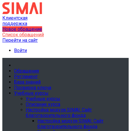
Клиентская
поддержка
Новое обращение
Список обращений
Перейти на сайт
Войти
Обращения
Регламент
База знаний
Проверка ключа
Учебные курсы
Учебные курсы
Описание курса
Настройка модуля SIMAI: Сайт
благотворительного фонда
Настройка модуля SIMAI: Сайт
благотворительного фонда