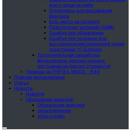
всего кеша на сайте
Отключены все расширения
браузера
Есть место на хостинге
Присутствует копирайт SIMAI
Ошибка при обновлении
Ошибка при создании или
восстановлении резервной копии
средствами 1С-Битрикс
Дополнительная разработка
функционала, перенос данных,
кастомизация (расчет стоимости)
Переход на PHP 8.4, MySQL - 8.4.0
Платная техподдержка
Статьи
Новости
Новости
Обновления модулей
Обновления модулей
simai.framework
simai.sveden