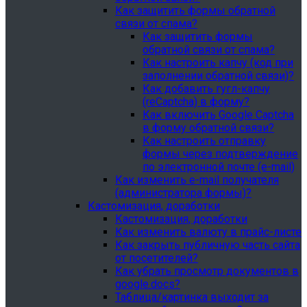
Как защитить формы обратной
связи от спама?
Как защитить формы
обратной связи от спама?
Как настроить капчу (код при
заполнении обратной связи)?
Как добавить гугл-капчу
(reCaptcha) в форму?
Как включить Google Captcha
в форму обратной связи?
Как настроить отправку
формы через подтверждение
по электронной почте (e-mail)
Как изменить e-mail получателя
(администратора формы)?
Кастомизация, доработки
Кастомизация, доработки
Как изменить валюту в прайс-листе
Как закрыть публичную часть сайта
от посетителей?
Как убрать просмотр документов в
google.docs?
Таблица/картинка выходит за