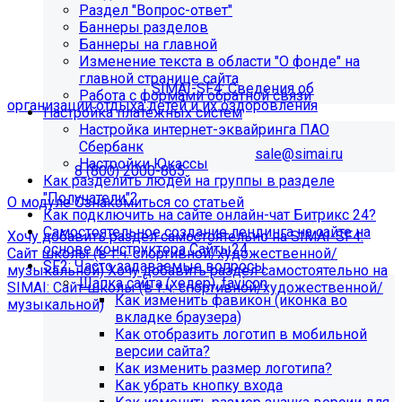
Раздел "Вопрос-ответ"
организации отдыха детей и их
Баннеры разделов
Баннеры на главной
оздоровления"?
Изменение текста в области "О фонде" на
главной странице сайта
Приобретите модуль
SIMAI-SF4: Сведения об
Работа с формами обратной связи
организации отдыха детей и их оздоровления
Настройка платёжных систем
Настройка интернет-эквайринга ПАО
Для приобретения модуля необходимо обратиться в
Сбербанк
отдел продаж по электронной почте
sale@simai.ru
или
Настройки Юкассы
телефону
8 (800) 2000-865
Как разделить людей на группы в разделе
"Получатели"?
О модуле
Ознакомиться со статьей
Как подключить на сайте онлайн-чат Битрикс 24?
Самостоятельное создание лендинга на сайте на
Хочу добавить раздел самостоятельно на SIMAI-SF4:
основе конструктора Сайты24
Сайт школы (в т.ч. спортивной/художественной/
SF2: Часто задаваемые вопросы
музыкальной)
Хочу добавить раздел самостоятельно на
Шапка сайта (хедер), favicon
SIMAI: Сайт школы (в т.ч. спортивной/художественной/
Как изменить фавикон (иконка во
музыкальной)
вкладке браузера)
Информация по появлению ошибки
Как отобразить логотип в мобильной
версии сайта?
Как изменить размер логотипа?
[MP_LICENSE_VIOLATION] В вашу лицензию не входит
Как убрать кнопку входа
модуль SIMAI-SF4: Сведения об образовательной