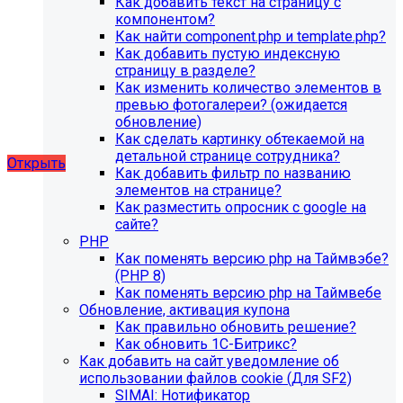
Как добавить текст на страницу с
благотворительного фонда, SIMAI: Сайт детского сада,
компонентом?
SIMAI: Сайт компании, SIMAI: Сайт конференции, SIMAI:
Как найти component.php и template.php?
Сайт медицинской организации, SIMAI: Сайт
Как добавить пустую индексную
музыкальной школы, SIMAI: Сайт РЖД медицина, SIMAI:
страницу в разделе?
Сайт санатория, SIMAI: Сайт сельского поселения, SIMAI:
Как изменить количество элементов в
Сайт совета муниципальных образований, SIMAI: Сайт
превью фотогалереи? (ожидается
спортивной школы, SIMAI: Сайт управления делами,
обновление)
SIMAI: Сайт учебного центра, SIMAI: Сайт
Как сделать картинку обтекаемой на
художественной школы, SIMAI: Сайт школы
детальной странице сотрудника?
Открыть
Как добавить фильтр по названию
элементов на странице?
Как разместить опросник с google на
сайте?
PHP
Как поменять версию php на Таймвэбе?
(PHP 8)
Как поменять версию php на Таймвебе
Обновление, активация купона
Как правильно обновить решение?
Как обновить 1С-Битрикс?
Как добавить на сайт уведомление об
использовании файлов cookie (Для SF2)
SIMAI: Нотификатор