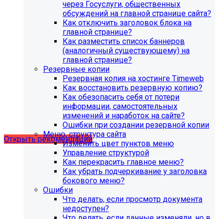
через Госуслуги, общественных
обсуждений на главной странице сайта?
Как отключить заголовок блока на
главной странице?
Как разместить список баннеров
(аналогичный существующему) на
главной странице?
Резервные копии
Резервная копия на хостинге Timeweb
Как восстановить резервную копию?
Как обезопасить себя от потери
Рекомендации по безопасности
информации, самостоятельных
изменений и наработок на сайте?
сайта
Ошибки при создании резервной копии
Меню, структура сайта
Открыть рекомендации
Изменить цвет пунктов меню
Управление структурой
Как перекрасить главное меню?
Как убрать подчеркивание у заголовка
бокового меню?
Ошибки
Что делать, если просмотр документа
недоступен?
Что делать, если данные изменяли, но в