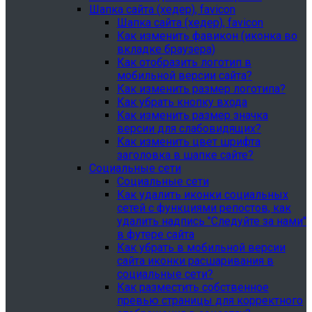
Шапка сайта (хедер), favicon
Шапка сайта (хедер), favicon
Как изменить фавикон (иконка во
вкладке браузера)
Как отобразить логотип в
мобильной версии сайта?
Как изменить размер логотипа?
Как убрать кнопку входа
Как изменить размер значка
версии для слабовидящих?
Как изменить цвет шрифта
заголовка в шапке сайте?
Социальные сети
Социальные сети
Как удалить иконки социальных
сетей с функциями репостов, как
удалить надпись "Следуйте за нами"
в футере сайта
Как убрать в мобильной версии
сайта иконки расшаривания в
социальные сети?
Как разместить собственное
превью страницы для корректного