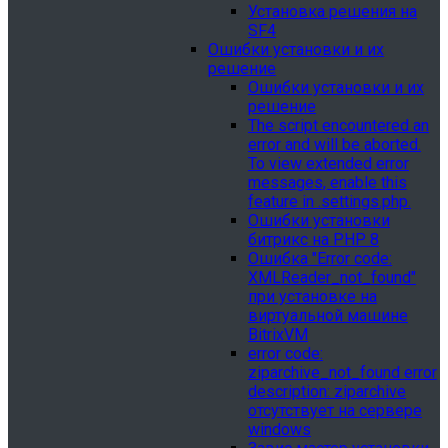
Установка решения на
SF4
Ошибки установки и их
решение
Ошибки установки и их
решение
The script encountered an
error and will be aborted.
To view extended error
messages, enable this
feature in .settings.php.
Ошибки установки
битрикс на PHP 8
Ошибка "Error сode:
XMLReader_not_found"
при установке на
виртуальной машине
BitrixVM
error сode:
ziparchive_not_found error
description: ziparchive
отсутствует на сервере
windows