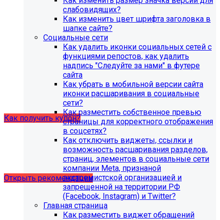
Как изменить размер значка версии для
организации (simai.sveden)
слабовидящих?
В связи с новыми требованиями Приказа 1493
Как изменить цвет шрифта заголовка в
Рособнадзора нами были внесены изменения в
шапке сайте?
поставку готовых решений для образовательных
Социальные сети
организаций.
Как удалить иконки социальных сетей с
функциями репостов, как удалить
Теперь в сборку готовых решений для образовательных
надпись "Следуйте за нами" в футере
организаций входит модуль SIMAI-SF4: Сведения об
сайта
образовательной организации (simai.sveden). Для
Как убрать в мобильной версии сайта
корректной работы модуля необходимо активировать
иконки расшаривания в социальные
купон на него.
сети?
Как разместить собственное превью
Как получить купон?
страницы для корректного отображения
в соцсетях?
Как отключить виджеты, ссылки и
Что делать, если на хостинге не
возможность расшаривания разделов,
хватает места?
страниц, элементов в социальные сети
компании Meta, признаной
экстремистской организацией и
Открыть рекомендации
запрещенной на территории РФ
(Facebook, Instagram) и Twitter?
Главная страница
Как разместить виджет обращений