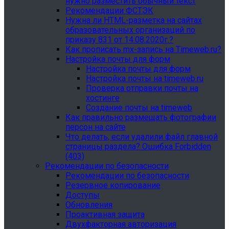
нужно разместить обычный текст
Рекомендации ФСТЭК
Нужна ли HTML-разметка на сайтах
образовательных организаций по
приказу 831 от 14.08.2020г.?
Как прописать mx-запись на Timeweb.ru?
Настройка почты для форм
Настройка почты для форм
Настройка почты на timeweb.ru
Проверка отправки почты на
хостинге
Создание почты на timeweb
Как правильно размещать фотографии
персон на сайте
Что делать, если удалили файл главной
страницы раздела? Ошибка Forbidden
(403)
Рекомендации по безопасности
Рекомендации по безопасности
Резервное копирование
Доступы
Обновления
Проактивная защита
Двухфакторная авторизация