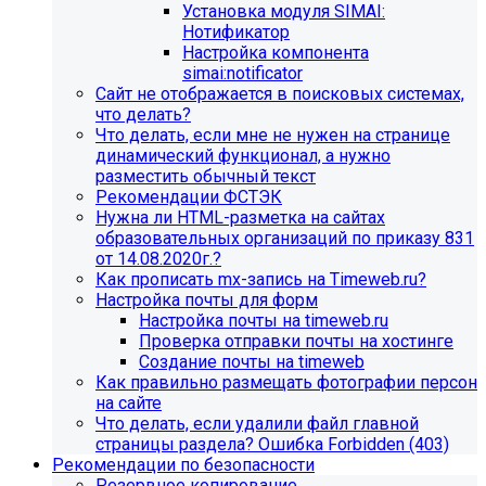
Установка модуля SIMAI:
Нотификатор
Настройка компонента
simai:notificator
Сайт не отображается в поисковых системах,
что делать?
Что делать, если мне не нужен на странице
динамический функционал, а нужно
разместить обычный текст
Рекомендации ФСТЭК
Нужна ли HTML-разметка на сайтах
образовательных организаций по приказу 831
от 14.08.2020г.?
Как прописать mx-запись на Timeweb.ru?
Настройка почты для форм
Настройка почты на timeweb.ru
Проверка отправки почты на хостинге
Создание почты на timeweb
Как правильно размещать фотографии персон
на сайте
Что делать, если удалили файл главной
страницы раздела? Ошибка Forbidden (403)
Рекомендации по безопасности
Резервное копирование