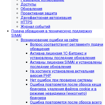
Доступы
Обновления
Проактивная защита
Двухфакторная авторизация
HTTPS
Журнал событий
Подача обращения в техническую поддержку
SIMAI
Возникновение ошибки на сайте
Вопрос соответствует регламенту подачи
обращения
Активна лицензия 1С-Битрикс и
установлены последние обновления
Активны лицензии SIMAI и установлены
последние обновления
На хостинге установлена актуальная
версия PHP
Нет ошибок при проверке системы
Ошибка повторяется после сброса кеша
браузера, удаления файлов cookie и в
режиме невидимки (инкогнито)
браузера
Ошибка повторяется после сброса всего