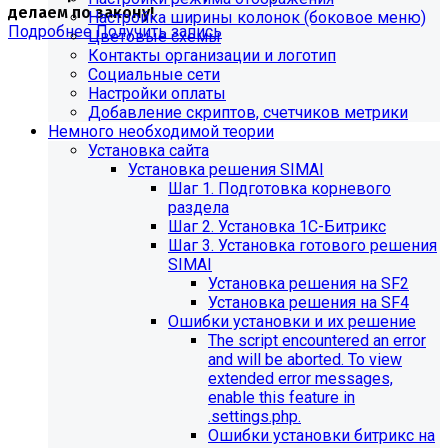
делаем по закону!
Настройка ширины колонок (боковое меню)
Подробнее
Получить запись
Цветовые схемы
Контакты организации и логотип
Социальные сети
Настройки оплаты
Добавление скриптов, счетчиков метрики
Немного необходимой теории
Установка сайта
Установка решения SIMAI
Шаг 1. Подготовка корневого
раздела
Шаг 2. Установка 1С-Битрикс
Шаг 3. Установка готового решения
SIMAI
Установка решения на SF2
Установка решения на SF4
Обновления в разделе
Ошибки установки и их решение
The script encountered an error
"Педагогический состав"
and will be aborted. To view
extended error messages,
Для готовых решений, использующих модуль SIMAI-
enable this feature in
SF4: Сведения об образовательной организации
.settings.php.
(simai.sveden)
Ошибки установки битрикс на