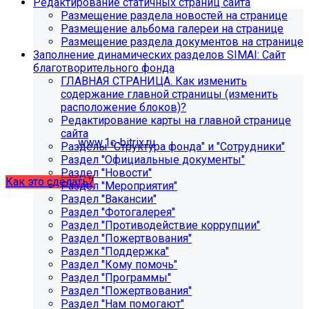
Редактирование статичных страниц сайта
поиск, обучение и удержание специалистов.
Размещение раздела новостей на странице
Размещение альбома галереи на странице
Размещение раздела документов на странице
Проверьте адрес сервера
Заполнение динамических разделов SIMAI: Сайт
благотворительного фонда
обновлений!
ГЛАВНАЯ СТРАНИЦА. Как изменить
содержание главной страницы (изменить
Из-за неправильного адреса обновлений может
расположение блоков)?
некорректно отображаться срок действия лицензии.
Редактирование карты на главной странице
Убедитесь, что в настройках «Главного модуля»
сайта
указан адрес:
www.1c-bitrix.ru
.
Разделы "Структура фонда" и "Сотрудники"
Затем запустите обновление через «Систему
Раздел "Официальные документы"
обновлений».
Раздел "Новости"
Как это сделать?
Раздел "Мероприятия"
Раздел "Вакансии"
Раздел "Фотогалерея"
Раздел "Противодействие коррупции"
Раздел "Пожертвования"
Раздел "Поддержка"
Раздел "Кому помочь"
Раздел "Программы"
Раздел "Пожертвования"
Раздел "Нам помогают"
Как добавить раздел "Сведения об