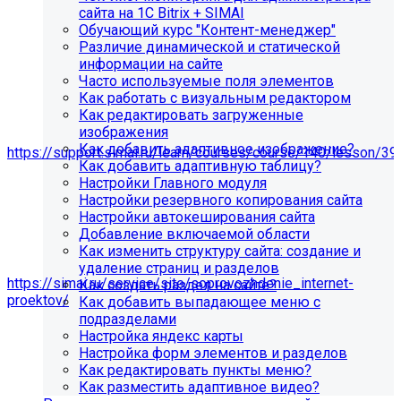
сайта на 1С Bitrix + SIMAI
Обучающий курс "Контент-менеджер"
Различие динамической и статической
информации на сайте
Часто используемые поля элементов
Как работать с визуальным редактором
Как редактировать загруженные
изображения
Мы подготовили чек-лист администратора сайта:
Как добавить адаптивное изображение?
https://support.simai.ru/learn/courses/course/140/lesson/39
Как добавить адаптивную таблицу?
Настройки Главного модуля
Рекомендуем придерживаться регламента выполнения
Настройки резервного копирования сайта
этих работ — это помогает поддерживать сайт в
Настройки автокеширования сайта
стабильном и безопасном состоянии.
Добавление включаемой области
Если у вас нет технических специалистов, вы можете
Как изменить структуру сайта: создание и
передать сайт на техническую поддержку нам:
удаление страниц и разделов
https://simai.ru/service/site/soprovozhdenie_internet-
Как создать раздел на сайте?
proektov/
Как добавить выпадающее меню с
подразделами
Это выгодно, потому что вы получаете команду
Настройка яндекс карты
экспертов вместо одного сотрудника: мы берём на себя
Настройка форм элементов и разделов
регулярные обновления и контроль работоспособности,
Как редактировать пункты меню?
быстрее реагируем на сбои, снижаем риски простоев и
Как разместить адаптивное видео?
уязвимостей, а вам не нужно тратить время и бюджет на