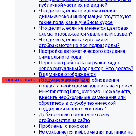
публичной части их не видно?
Что делать, если при добавлении
динамической информации отсутствуют
такие поля, как в учебном курсе
Что делать, если не меняется цветовая
схема, отображается удаленный раздел?
Что делать, если в карте сайта
С 1 февраля 2023 года ограничена
отображаются не все подразделы?
поддержка продуктов 1С-Битрикс на
Настройка автоматического создания
PHP версии ниже 8.0. Рекомендуемая
символьного кода
Перестала работать загрузка видео
версия PHP - 8.1 и выше
через визуальный редактор. Что делать?
В админке отображается
Открыть статью
Открыть инструкцию
предупреждение "Для обновления
продукта необходимо удалить настройку
PHP mbstring.func_overload. Пожалуйста,
внесите необходимые изменения или
обратитесь в службу технической
поддержки вашего хостинга."
Добавленная новость не сразу
отображается на сайте
Проблемы с поиском
Не сохраняется информация, картинки на