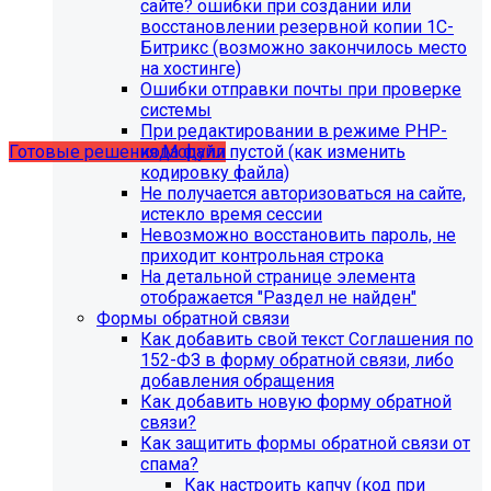
сайте? ошибки при создании или
восстановлении резервной копии 1С-
Битрикс (возможно закончилось место
Учебные курсы
на хостинге)
Ошибки отправки почты при проверке
системы
по работе с готовыми решениями и модулями
При редактировании в режиме PHP-
размещены в разделе "Учебные курсы"
кода файл пустой (как изменить
Готовые решения
Модули
кодировку файла)
Не получается авторизоваться на сайте,
истекло время сессии
Невозможно восстановить пароль, не
приходит контрольная строка
На детальной странице элемента
отображается "Раздел не найден"
Формы обратной связи
Как добавить свой текст Соглашения по
152-ФЗ в форму обратной связи, либо
добавления обращения
Как добавить новую форму обратной
связи?
Как защитить формы обратной связи от
Инструкция по удалению ссылок на
спама?
Как настроить капчу (код при