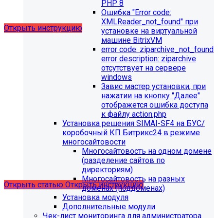
выпущено обновление 1.14.11, согласно которому в
PHP 8
разделе "Педагогический состав"
Ошибка "Error сode:
можно разместить документ и скрыть таблицы.
XMLReader_not_found" при
Открыть инструкцию
установке на виртуальной
машине BitrixVM
error сode: ziparchive_not_found
error description: ziparchive
отсутствует на сервере
windows
Завис мастер установки, при
нажатии на кнопку "Далее"
отображется ошибка доступа
С 01.02.2026
будет ограничена поддержка продуктов на
к файлу action.php
PHP версии ниже 8.2.
Рекомендуемая версия PHP - 8.4
Установка решения SIMAI-SF4 на БУС/
и выше
.
коробочный КП Битрикс24 в режиме
многосайтовости
С 01.09.2026
будет ограничена поддержка продуктов на
Многосайтовость на одном домене
MySql версии ниже 8.0.0.
Рекомендуемая версия MySql
(разделение сайтов по
- 8.4.0 и выше.
директориям)
Многосайтовость на разных
Открыть статью
Открыть инструкцию
доменах (поддоменах)
Установка модуля
Дополнительные модули
Чек-лист мониторинга для администратора