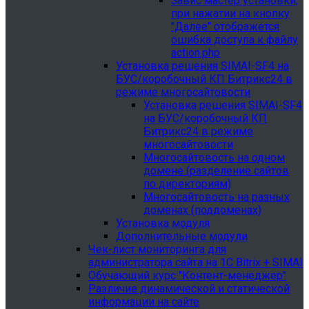
Завис мастер установки,
при нажатии на кнопку
"Далее" отображется
ошибка доступа к файлу
action.php
Установка решения SIMAI-SF4 на
БУС/коробочный КП Битрикс24 в
режиме многосайтовости
Установка решения SIMAI-SF4
на БУС/коробочный КП
Битрикс24 в режиме
многосайтовости
Многосайтовость на одном
домене (разделение сайтов
по директориям)
Многосайтовость на разных
доменах (поддоменах)
Установка модуля
Дополнительные модули
Чек-лист мониторинга для
администратора сайта на 1С Bitrix + SIMAI
Обучающий курс "Контент-менеджер"
Различие динамической и статической
информации на сайте