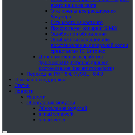
всего кеша на сайте
Отключены все расширения
браузера
Есть место на хостинге
Присутствует копирайт SIMAI
Ошибка при обновлении
Ошибка при создании или
восстановлении резервной копии
средствами 1С-Битрикс
Дополнительная разработка
функционала, перенос данных,
кастомизация (расчет стоимости)
Переход на PHP 8.4, MySQL - 8.4.0
Платная техподдержка
Статьи
Новости
Новости
Обновления модулей
Обновления модулей
simai.framework
simai.sveden