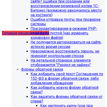
сайте? ошибки при создании или
восстановлении резервной копии 1С-
Битрикс (возможно закончилось место
Учебные курсы
на хостинге)
Ошибки отправки почты при проверке
системы
по работе с готовыми решениями и модулями
При редактировании в режиме PHP-
размещены в разделе "Учебные курсы"
кода файл пустой (как изменить
Готовые решения
Модули
кодировку файла)
Не получается авторизоваться на сайте,
истекло время сессии
Невозможно восстановить пароль, не
приходит контрольная строка
На детальной странице элемента
отображается "Раздел не найден"
Формы обратной связи
Как добавить свой текст Соглашения по
152-ФЗ в форму обратной связи, либо
добавления обращения
Как добавить новую форму обратной
связи?
Как защитить формы обратной связи от
Инструкция по удалению ссылок на
спама?
Как настроить капчу (код при