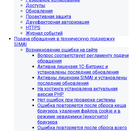
Доступы
Обновления
Проактивная защита
Двухфакторная авторизация
HTTPS
Журнал событий
Подача обращения в техническую поддержку
SIMAI
Возникновение ошибки на сайте
Вопрос соответствует регламенту подачи
обращения
Активна лицензия 1С-Битрикс и
установлены последние обновления
Активны лицензии SIMAI и установлены
последние обновления
На хостинге установлена актуальная
версия PHP
Нет ошибок при проверке системы
Ошибка повторяется после сброса кеша
браузера, удаления файлов cookie и в
режиме невидимки (инкогнито)
браузера
Ошибка повторяется после сброса всего