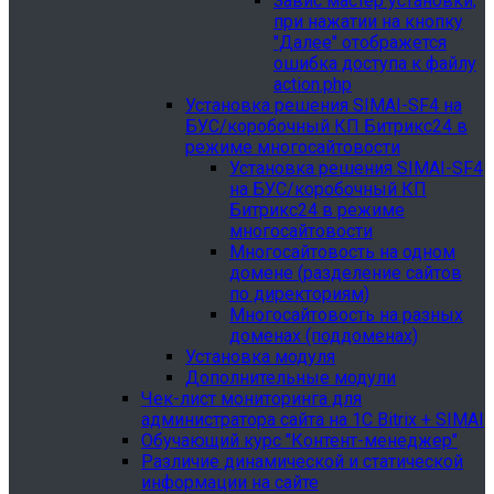
Завис мастер установки,
при нажатии на кнопку
"Далее" отображется
ошибка доступа к файлу
action.php
Установка решения SIMAI-SF4 на
БУС/коробочный КП Битрикс24 в
режиме многосайтовости
Установка решения SIMAI-SF4
на БУС/коробочный КП
Битрикс24 в режиме
многосайтовости
Многосайтовость на одном
домене (разделение сайтов
по директориям)
Многосайтовость на разных
доменах (поддоменах)
Установка модуля
Дополнительные модули
Чек-лист мониторинга для
администратора сайта на 1С Bitrix + SIMAI
Обучающий курс "Контент-менеджер"
Различие динамической и статической
информации на сайте