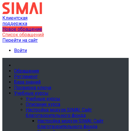
Клиентская
поддержка
Новое обращение
Список обращений
Перейти на сайт
Войти
Обращения
Регламент
База знаний
Проверка ключа
Учебные курсы
Учебные курсы
Описание курса
Настройка модуля SIMAI: Сайт
благотворительного фонда
Настройка модуля SIMAI: Сайт
благотворительного фонда