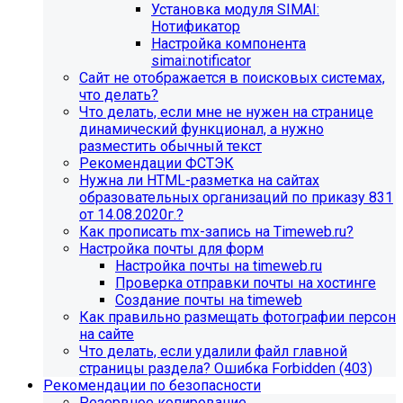
Установка модуля SIMAI:
Нотификатор
Настройка компонента
simai:notificator
Сайт не отображается в поисковых системах,
что делать?
Что делать, если мне не нужен на странице
динамический функционал, а нужно
разместить обычный текст
Рекомендации ФСТЭК
Нужна ли HTML-разметка на сайтах
образовательных организаций по приказу 831
от 14.08.2020г.?
Как прописать mx-запись на Timeweb.ru?
Настройка почты для форм
Настройка почты на timeweb.ru
Проверка отправки почты на хостинге
Создание почты на timeweb
Как правильно размещать фотографии персон
на сайте
Что делать, если удалили файл главной
страницы раздела? Ошибка Forbidden (403)
Рекомендации по безопасности
Резервное копирование