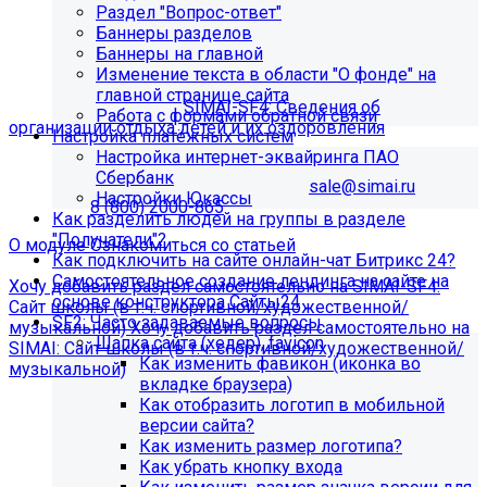
Раздел "Вопрос-ответ"
организации отдыха детей и их
Баннеры разделов
Баннеры на главной
оздоровления"?
Изменение текста в области "О фонде" на
главной странице сайта
Приобретите модуль
SIMAI-SF4: Сведения об
Работа с формами обратной связи
организации отдыха детей и их оздоровления
Настройка платёжных систем
Настройка интернет-эквайринга ПАО
Для приобретения модуля необходимо обратиться в
Сбербанк
отдел продаж по электронной почте
sale@simai.ru
или
Настройки Юкассы
телефону
8 (800) 2000-865
Как разделить людей на группы в разделе
"Получатели"?
О модуле
Ознакомиться со статьей
Как подключить на сайте онлайн-чат Битрикс 24?
Самостоятельное создание лендинга на сайте на
Хочу добавить раздел самостоятельно на SIMAI-SF4:
основе конструктора Сайты24
Сайт школы (в т.ч. спортивной/художественной/
SF2: Часто задаваемые вопросы
музыкальной)
Хочу добавить раздел самостоятельно на
Шапка сайта (хедер), favicon
SIMAI: Сайт школы (в т.ч. спортивной/художественной/
Как изменить фавикон (иконка во
музыкальной)
вкладке браузера)
Информация по появлению ошибки
Как отобразить логотип в мобильной
версии сайта?
Как изменить размер логотипа?
[MP_LICENSE_VIOLATION] В вашу лицензию не входит
Как убрать кнопку входа
модуль SIMAI-SF4: Сведения об образовательной