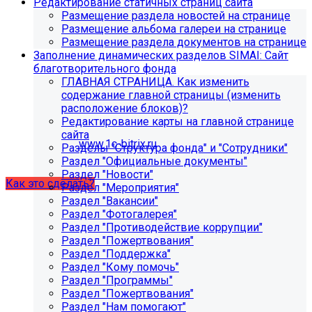
Редактирование статичных страниц сайта
поиск, обучение и удержание специалистов.
Размещение раздела новостей на странице
Размещение альбома галереи на странице
Размещение раздела документов на странице
Проверьте адрес сервера
Заполнение динамических разделов SIMAI: Сайт
благотворительного фонда
обновлений!
ГЛАВНАЯ СТРАНИЦА. Как изменить
содержание главной страницы (изменить
Из-за неправильного адреса обновлений может
расположение блоков)?
некорректно отображаться срок действия лицензии.
Редактирование карты на главной странице
Убедитесь, что в настройках «Главного модуля»
сайта
указан адрес:
www.1c-bitrix.ru
.
Разделы "Структура фонда" и "Сотрудники"
Затем запустите обновление через «Систему
Раздел "Официальные документы"
обновлений».
Раздел "Новости"
Как это сделать?
Раздел "Мероприятия"
Раздел "Вакансии"
Раздел "Фотогалерея"
Раздел "Противодействие коррупции"
Раздел "Пожертвования"
Раздел "Поддержка"
Раздел "Кому помочь"
Раздел "Программы"
Раздел "Пожертвования"
Раздел "Нам помогают"
Как добавить раздел "Сведения об