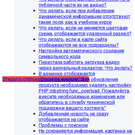
публичной части их не видно?
Что делать, если при добавлении
динамической информации отсутствуют
такие поля, как в учебном курсе
Что делать, если не меняется цветовая
схема, отображается удаленный раздел?
Что делать, если в карте сайта
С 1 февраля 2023 года ограничена
отображаются не все подразделы?
поддержка продуктов 1С-Битрикс на
Настройка автоматического создания
PHP версии ниже 8.0. Рекомендуемая
символьного кода
Перестала работать загрузка видео
версия PHP - 8.1 и выше
через визуальный редактор. Что делать?
В админке отображается
Открыть статью
Открыть инструкцию
предупреждение "Для обновления
продукта необходимо удалить настройку
PHP mbstring.func_overload. Пожалуйста,
внесите необходимые изменения или
обратитесь в службу технической
поддержки вашего хостинга."
Добавленная новость не сразу
отображается на сайте
Проблемы с поиском
Не сохраняется информация, картинки на