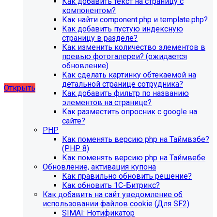
Как добавить текст на страницу с
благотворительного фонда, SIMAI: Сайт детского сада,
компонентом?
SIMAI: Сайт компании, SIMAI: Сайт конференции, SIMAI:
Как найти component.php и template.php?
Сайт медицинской организации, SIMAI: Сайт
Как добавить пустую индексную
музыкальной школы, SIMAI: Сайт РЖД медицина, SIMAI:
страницу в разделе?
Сайт санатория, SIMAI: Сайт сельского поселения, SIMAI:
Как изменить количество элементов в
Сайт совета муниципальных образований, SIMAI: Сайт
превью фотогалереи? (ожидается
спортивной школы, SIMAI: Сайт управления делами,
обновление)
SIMAI: Сайт учебного центра, SIMAI: Сайт
Как сделать картинку обтекаемой на
художественной школы, SIMAI: Сайт школы
детальной странице сотрудника?
Открыть
Как добавить фильтр по названию
элементов на странице?
Как разместить опросник с google на
сайте?
PHP
Как поменять версию php на Таймвэбе?
(PHP 8)
Как поменять версию php на Таймвебе
Обновление, активация купона
Как правильно обновить решение?
Как обновить 1С-Битрикс?
Как добавить на сайт уведомление об
использовании файлов cookie (Для SF2)
SIMAI: Нотификатор