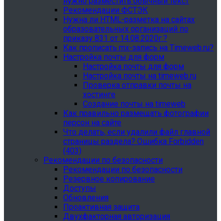
нужно разместить обычный текст
Рекомендации ФСТЭК
Нужна ли HTML-разметка на сайтах
образовательных организаций по
приказу 831 от 14.08.2020г.?
Как прописать mx-запись на Timeweb.ru?
Настройка почты для форм
Настройка почты для форм
Настройка почты на timeweb.ru
Проверка отправки почты на
хостинге
Создание почты на timeweb
Как правильно размещать фотографии
персон на сайте
Что делать, если удалили файл главной
страницы раздела? Ошибка Forbidden
(403)
Рекомендации по безопасности
Рекомендации по безопасности
Резервное копирование
Доступы
Обновления
Проактивная защита
Двухфакторная авторизация