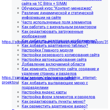
сайта на 1С Bitrix + SIMAI
Обучающий курс "Контент-менеджер"
Различие динамической и статической
информации на сайте
Часто используемые поля элементов
Как работать с визуальным редактором
Как редактировать загруженные
изображения
Мы подготовили чек-лист администратора сайта:
Как добавить адаптивное изображение?
https://support.simai.ru/learn/courses/course/140/lesson/39
Как добавить адаптивную таблицу?
Настройки Главного модуля
Рекомендуем придерживаться регламента выполнения
Настройки резервного копирования сайта
этих работ — это помогает поддерживать сайт в
Настройки автокеширования сайта
стабильном и безопасном состоянии.
Добавление включаемой области
Если у вас нет технических специалистов, вы можете
Как изменить структуру сайта: создание и
передать сайт на техническую поддержку нам:
удаление страниц и разделов
https://simai.ru/service/site/soprovozhdenie_internet-
Как создать раздел на сайте?
proektov/
Как добавить выпадающее меню с
подразделами
Это выгодно, потому что вы получаете команду
Настройка яндекс карты
экспертов вместо одного сотрудника: мы берём на себя
Настройка форм элементов и разделов
регулярные обновления и контроль работоспособности,
Как редактировать пункты меню?
быстрее реагируем на сбои, снижаем риски простоев и
Как разместить адаптивное видео?
уязвимостей, а вам не нужно тратить время и бюджет на