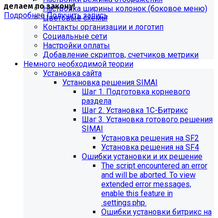
делаем по закону!
Настройка ширины колонок (боковое меню)
Подробнее
Получить запись
Цветовые схемы
Контакты организации и логотип
Социальные сети
Настройки оплаты
Добавление скриптов, счетчиков метрики
Немного необходимой теории
Установка сайта
Установка решения SIMAI
Шаг 1. Подготовка корневого
раздела
Шаг 2. Установка 1С-Битрикс
Шаг 3. Установка готового решения
SIMAI
Установка решения на SF2
Установка решения на SF4
Обновления в разделе
Ошибки установки и их решение
The script encountered an error
"Педагогический состав"
and will be aborted. To view
extended error messages,
Для готовых решений, использующих модуль SIMAI-
enable this feature in
SF4: Сведения об образовательной организации
.settings.php.
(simai.sveden)
Ошибки установки битрикс на