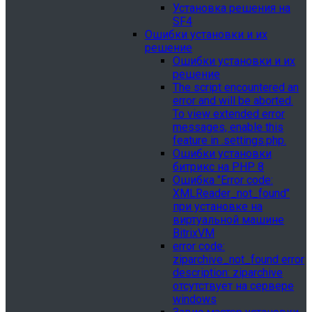
Установка решения на
SF4
Ошибки установки и их
решение
Ошибки установки и их
решение
The script encountered an
error and will be aborted.
To view extended error
messages, enable this
feature in .settings.php.
Ошибки установки
битрикс на PHP 8
Ошибка "Error сode:
XMLReader_not_found"
при установке на
виртуальной машине
BitrixVM
error сode:
ziparchive_not_found error
description: ziparchive
отсутствует на сервере
windows