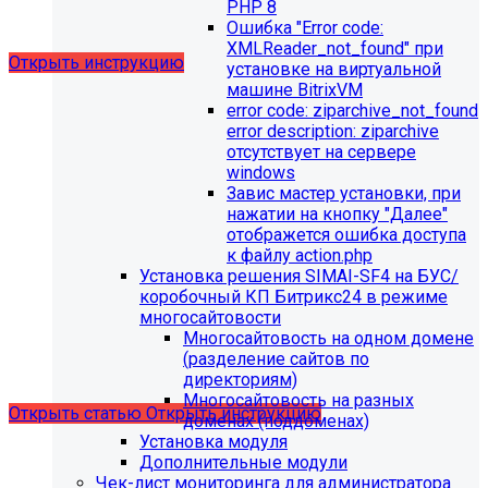
выпущено обновление 1.14.11, согласно которому в
PHP 8
разделе "Педагогический состав"
Ошибка "Error сode:
можно разместить документ и скрыть таблицы.
XMLReader_not_found" при
Открыть инструкцию
установке на виртуальной
машине BitrixVM
error сode: ziparchive_not_found
error description: ziparchive
отсутствует на сервере
windows
Завис мастер установки, при
нажатии на кнопку "Далее"
отображется ошибка доступа
С 01.02.2026
будет ограничена поддержка продуктов на
к файлу action.php
PHP версии ниже 8.2.
Рекомендуемая версия PHP - 8.4
Установка решения SIMAI-SF4 на БУС/
и выше
.
коробочный КП Битрикс24 в режиме
многосайтовости
С 01.09.2026
будет ограничена поддержка продуктов на
Многосайтовость на одном домене
MySql версии ниже 8.0.0.
Рекомендуемая версия MySql
(разделение сайтов по
- 8.4.0 и выше.
директориям)
Многосайтовость на разных
Открыть статью
Открыть инструкцию
доменах (поддоменах)
Установка модуля
Дополнительные модули
Чек-лист мониторинга для администратора