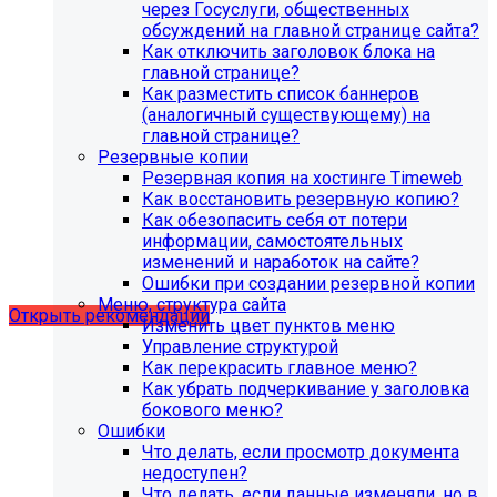
через Госуслуги, общественных
обсуждений на главной странице сайта?
Как отключить заголовок блока на
главной странице?
Как разместить список баннеров
(аналогичный существующему) на
главной странице?
Резервные копии
Резервная копия на хостинге Timeweb
Как восстановить резервную копию?
Как обезопасить себя от потери
Рекомендации по безопасности
информации, самостоятельных
изменений и наработок на сайте?
сайта
Ошибки при создании резервной копии
Меню, структура сайта
Открыть рекомендации
Изменить цвет пунктов меню
Управление структурой
Как перекрасить главное меню?
Как убрать подчеркивание у заголовка
бокового меню?
Ошибки
Что делать, если просмотр документа
недоступен?
Что делать, если данные изменяли, но в