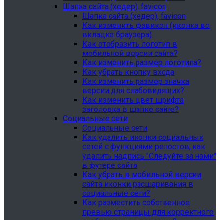
Шапка сайта (хедер), favicon
Шапка сайта (хедер), favicon
Как изменить фавикон (иконка во
вкладке браузера)
Как отобразить логотип в
мобильной версии сайта?
Как изменить размер логотипа?
Как убрать кнопку входа
Как изменить размер значка
версии для слабовидящих?
Как изменить цвет шрифта
заголовка в шапке сайте?
Социальные сети
Социальные сети
Как удалить иконки социальных
сетей с функциями репостов, как
удалить надпись "Следуйте за нами"
в футере сайта
Как убрать в мобильной версии
сайта иконки расшаривания в
социальные сети?
Как разместить собственное
превью страницы для корректного