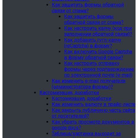
Как защитить формы обратной
связи от спама?
Как защитить формы
обратной связи от спама?
Как настроить капчу (код при
заполнении обратной связи)?
Как добавить гугл-капчу
(reCaptcha) в форму?
Как включить Google Captcha
в форму обратной связи?
Как настроить отправку
формы через подтверждение
по электронной почте (e-mail)
Как изменить e-mail получателя
(администратора формы)?
Кастомизация, доработки
Кастомизация, доработки
Как изменить валюту в прайс-листе
Как закрыть публичную часть сайта
от посетителей?
Как убрать просмотр документов в
google.docs?
Таблица/картинка выходит за