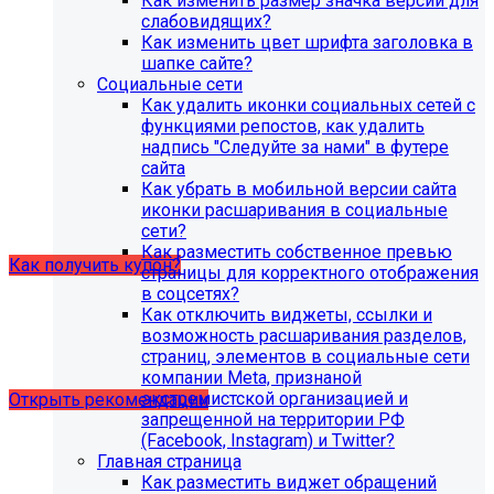
Как изменить размер значка версии для
организации (simai.sveden)
слабовидящих?
В связи с новыми требованиями Приказа 1493
Как изменить цвет шрифта заголовка в
Рособнадзора нами были внесены изменения в
шапке сайте?
поставку готовых решений для образовательных
Социальные сети
организаций.
Как удалить иконки социальных сетей с
функциями репостов, как удалить
Теперь в сборку готовых решений для образовательных
надпись "Следуйте за нами" в футере
организаций входит модуль SIMAI-SF4: Сведения об
сайта
образовательной организации (simai.sveden). Для
Как убрать в мобильной версии сайта
корректной работы модуля необходимо активировать
иконки расшаривания в социальные
купон на него.
сети?
Как разместить собственное превью
Как получить купон?
страницы для корректного отображения
в соцсетях?
Как отключить виджеты, ссылки и
Что делать, если на хостинге не
возможность расшаривания разделов,
хватает места?
страниц, элементов в социальные сети
компании Meta, признаной
экстремистской организацией и
Открыть рекомендации
запрещенной на территории РФ
(Facebook, Instagram) и Twitter?
Главная страница
Как разместить виджет обращений