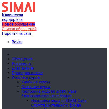
Клиентская
поддержка
Новое обращение
Список обращений
Перейти на сайт
Войти
Обращения
Регламент
База знаний
Проверка ключа
Учебные курсы
Учебные курсы
Описание курса
Настройка модуля SIMAI: Сайт
благотворительного фонда
Настройка модуля SIMAI: Сайт
благотворительного фонда