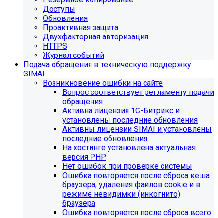
Доступы
Обновления
Проактивная защита
Двухфакторная авторизация
HTTPS
Журнал событий
Подача обращения в техническую поддержку
SIMAI
Возникновение ошибки на сайте
Вопрос соответствует регламенту подачи
обращения
Активна лицензия 1С-Битрикс и
установлены последние обновления
Активны лицензии SIMAI и установлены
последние обновления
На хостинге установлена актуальная
версия PHP
Нет ошибок при проверке системы
Ошибка повторяется после сброса кеша
браузера, удаления файлов cookie и в
режиме невидимки (инкогнито)
браузера
Ошибка повторяется после сброса всего