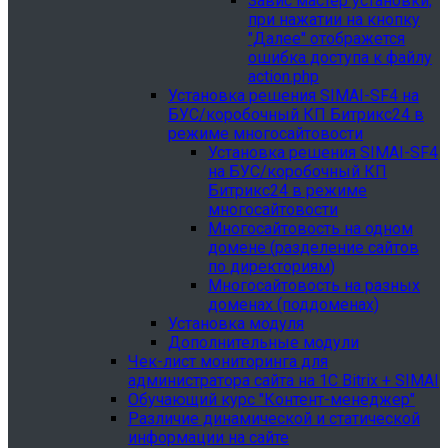
Завис мастер установки,
при нажатии на кнопку
"Далее" отображется
ошибка доступа к файлу
action.php
Установка решения SIMAI-SF4 на
БУС/коробочный КП Битрикс24 в
режиме многосайтовости
Установка решения SIMAI-SF4
на БУС/коробочный КП
Битрикс24 в режиме
многосайтовости
Многосайтовость на одном
домене (разделение сайтов
по директориям)
Многосайтовость на разных
доменах (поддоменах)
Установка модуля
Дополнительные модули
Чек-лист мониторинга для
администратора сайта на 1С Bitrix + SIMAI
Обучающий курс "Контент-менеджер"
Различие динамической и статической
информации на сайте