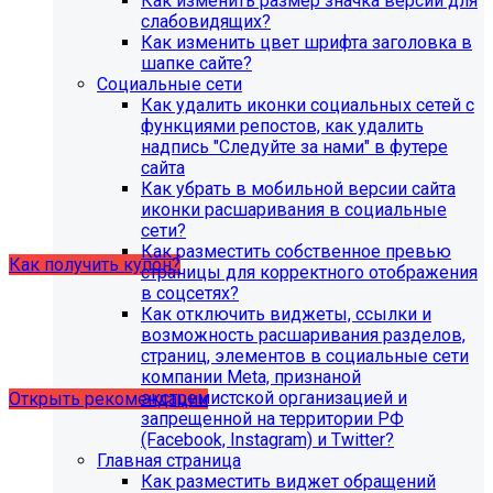
Как изменить размер значка версии для
организации (simai.sveden)
слабовидящих?
В связи с новыми требованиями Приказа 1493
Как изменить цвет шрифта заголовка в
Рособнадзора нами были внесены изменения в
шапке сайте?
поставку готовых решений для образовательных
Социальные сети
организаций.
Как удалить иконки социальных сетей с
функциями репостов, как удалить
Теперь в сборку готовых решений для образовательных
надпись "Следуйте за нами" в футере
организаций входит модуль SIMAI-SF4: Сведения об
сайта
образовательной организации (simai.sveden). Для
Как убрать в мобильной версии сайта
корректной работы модуля необходимо активировать
иконки расшаривания в социальные
купон на него.
сети?
Как разместить собственное превью
Как получить купон?
страницы для корректного отображения
в соцсетях?
Как отключить виджеты, ссылки и
Что делать, если на хостинге не
возможность расшаривания разделов,
хватает места?
страниц, элементов в социальные сети
компании Meta, признаной
экстремистской организацией и
Открыть рекомендации
запрещенной на территории РФ
(Facebook, Instagram) и Twitter?
Главная страница
Как разместить виджет обращений