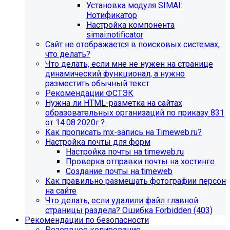
Установка модуля SIMAI:
Нотификатор
Настройка компонента
simai:notificator
Сайт не отображается в поисковых системах,
что делать?
Что делать, если мне не нужен на странице
динамический функционал, а нужно
разместить обычный текст
Рекомендации ФСТЭК
Нужна ли HTML-разметка на сайтах
образовательных организаций по приказу 831
от 14.08.2020г.?
Как прописать mx-запись на Timeweb.ru?
Настройка почты для форм
Настройка почты на timeweb.ru
Проверка отправки почты на хостинге
Создание почты на timeweb
Как правильно размещать фотографии персон
на сайте
Что делать, если удалили файл главной
страницы раздела? Ошибка Forbidden (403)
Рекомендации по безопасности
Резервное копирование