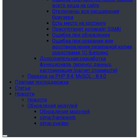
всего кеша на сайте
Отключены все расширения
браузера
Есть место на хостинге
Присутствует копирайт SIMAI
Ошибка при обновлении
Ошибка при создании или
восстановлении резервной копии
средствами 1С-Битрикс
Дополнительная разработка
функционала, перенос данных,
кастомизация (расчет стоимости)
Переход на PHP 8.4, MySQL - 8.4.0
Платная техподдержка
Статьи
Новости
Новости
Обновления модулей
Обновления модулей
simai.framework
simai.sveden