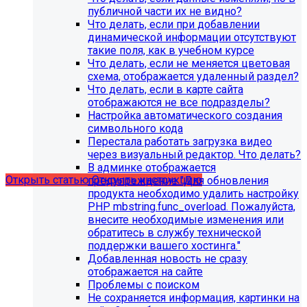
публичной части их не видно?
Что делать, если при добавлении
динамической информации отсутствуют
такие поля, как в учебном курсе
Что делать, если не меняется цветовая
схема, отображается удаленный раздел?
Что делать, если в карте сайта
С 1 февраля 2023 года ограничена
отображаются не все подразделы?
поддержка продуктов 1С-Битрикс на
Настройка автоматического создания
PHP версии ниже 8.0. Рекомендуемая
символьного кода
Перестала работать загрузка видео
версия PHP - 8.1 и выше
через визуальный редактор. Что делать?
В админке отображается
Открыть статью
Открыть инструкцию
предупреждение "Для обновления
продукта необходимо удалить настройку
PHP mbstring.func_overload. Пожалуйста,
внесите необходимые изменения или
обратитесь в службу технической
поддержки вашего хостинга."
Добавленная новость не сразу
отображается на сайте
Проблемы с поиском
Не сохраняется информация, картинки на