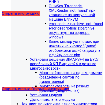
выпущено обновление 1.14.11, согласно которому в
PHP 8
разделе "Педагогический состав"
Ошибка "Error сode:
можно разместить документ и скрыть таблицы.
XMLReader_not_found" при
Открыть инструкцию
установке на виртуальной
машине BitrixVM
error сode: ziparchive_not_found
error description: ziparchive
отсутствует на сервере
windows
Завис мастер установки, при
нажатии на кнопку "Далее"
отображется ошибка доступа
С 01.02.2026
будет ограничена поддержка продуктов на
к файлу action.php
PHP версии ниже 8.2.
Рекомендуемая версия PHP - 8.4
Установка решения SIMAI-SF4 на БУС/
и выше
.
коробочный КП Битрикс24 в режиме
многосайтовости
С 01.09.2026
будет ограничена поддержка продуктов на
Многосайтовость на одном домене
MySql версии ниже 8.0.0.
Рекомендуемая версия MySql
(разделение сайтов по
- 8.4.0 и выше.
директориям)
Многосайтовость на разных
Открыть статью
Открыть инструкцию
доменах (поддоменах)
Установка модуля
Дополнительные модули
Чек-лист мониторинга для администратора