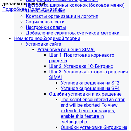
делаем по закону!
Настройка ширины колонок (боковое меню)
Подробнее
Получить запись
Цветовые схемы
Контакты организации и логотип
Социальные сети
Настройки оплаты
Добавление скриптов, счетчиков метрики
Немного необходимой теории
Установка сайта
Установка решения SIMAI
Шаг 1. Подготовка корневого
раздела
Шаг 2. Установка 1С-Битрикс
Шаг 3. Установка готового решения
SIMAI
Установка решения на SF2
Установка решения на SF4
Обновления в разделе
Ошибки установки и их решение
The script encountered an error
"Педагогический состав"
and will be aborted. To view
extended error messages,
Для готовых решений, использующих модуль SIMAI-
enable this feature in
SF4: Сведения об образовательной организации
.settings.php.
(simai.sveden)
Ошибки установки битрикс на