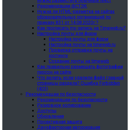
нужно разместить обычный текст
Рекомендации ФСТЭК
Нужна ли HTML-разметка на сайтах
образовательных организаций по
приказу 831 от 14.08.2020г.?
Как прописать mx-запись на Timeweb.ru?
Настройка почты для форм
Настройка почты для форм
Настройка почты на timeweb.ru
Проверка отправки почты на
хостинге
Создание почты на timeweb
Как правильно размещать фотографии
персон на сайте
Что делать, если удалили файл главной
страницы раздела? Ошибка Forbidden
(403)
Рекомендации по безопасности
Рекомендации по безопасности
Резервное копирование
Доступы
Обновления
Проактивная защита
Двухфакторная авторизация