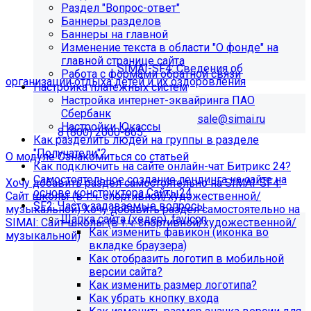
Раздел "Вопрос-ответ"
организации отдыха детей и их
Баннеры разделов
Баннеры на главной
оздоровления"?
Изменение текста в области "О фонде" на
главной странице сайта
Приобретите модуль
SIMAI-SF4: Сведения об
Работа с формами обратной связи
организации отдыха детей и их оздоровления
Настройка платёжных систем
Настройка интернет-эквайринга ПАО
Для приобретения модуля необходимо обратиться в
Сбербанк
отдел продаж по электронной почте
sale@simai.ru
или
Настройки Юкассы
телефону
8 (800) 2000-865
Как разделить людей на группы в разделе
"Получатели"?
О модуле
Ознакомиться со статьей
Как подключить на сайте онлайн-чат Битрикс 24?
Самостоятельное создание лендинга на сайте на
Хочу добавить раздел самостоятельно на SIMAI-SF4:
основе конструктора Сайты24
Сайт школы (в т.ч. спортивной/художественной/
SF2: Часто задаваемые вопросы
музыкальной)
Хочу добавить раздел самостоятельно на
Шапка сайта (хедер), favicon
SIMAI: Сайт школы (в т.ч. спортивной/художественной/
Как изменить фавикон (иконка во
музыкальной)
вкладке браузера)
Информация по появлению ошибки
Как отобразить логотип в мобильной
версии сайта?
Как изменить размер логотипа?
[MP_LICENSE_VIOLATION] В вашу лицензию не входит
Как убрать кнопку входа
модуль SIMAI-SF4: Сведения об образовательной