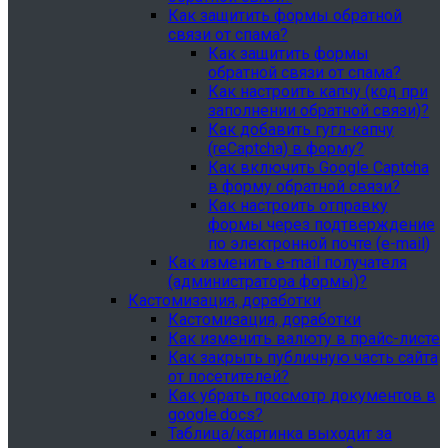
Как защитить формы обратной
связи от спама?
Как защитить формы
обратной связи от спама?
Как настроить капчу (код при
заполнении обратной связи)?
Как добавить гугл-капчу
(reCaptcha) в форму?
Как включить Google Captcha
в форму обратной связи?
Как настроить отправку
формы через подтверждение
по электронной почте (e-mail)
Как изменить e-mail получателя
(администратора формы)?
Кастомизация, доработки
Кастомизация, доработки
Как изменить валюту в прайс-листе
Как закрыть публичную часть сайта
от посетителей?
Как убрать просмотр документов в
google.docs?
Таблица/картинка выходит за