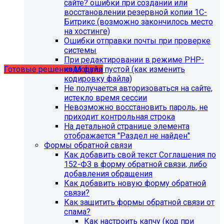
сайте? ошибки при создании или
восстановлении резервной копии 1С-
Битрикс (возможно закончилось место
Учебные курсы
на хостинге)
Ошибки отправки почты при проверке
системы
по работе с готовыми решениями и модулями
При редактировании в режиме PHP-
размещены в разделе "Учебные курсы"
кода файл пустой (как изменить
Готовые решения
Модули
кодировку файла)
Не получается авторизоваться на сайте,
истекло время сессии
Невозможно восстановить пароль, не
приходит контрольная строка
На детальной странице элемента
отображается "Раздел не найден"
Формы обратной связи
Как добавить свой текст Соглашения по
152-ФЗ в форму обратной связи, либо
добавления обращения
Как добавить новую форму обратной
связи?
Как защитить формы обратной связи от
Инструкция по удалению ссылок на
спама?
Как настроить капчу (код при