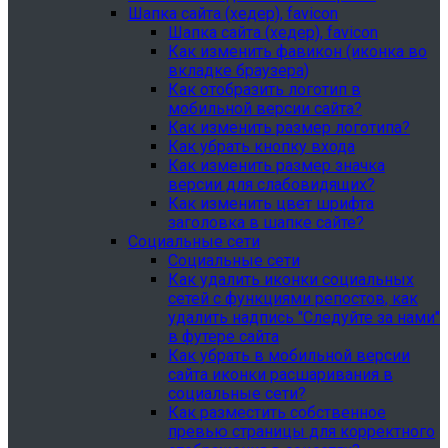
Шапка сайта (хедер), favicon
Шапка сайта (хедер), favicon
Как изменить фавикон (иконка во
вкладке браузера)
Как отобразить логотип в
мобильной версии сайта?
Как изменить размер логотипа?
Как убрать кнопку входа
Как изменить размер значка
версии для слабовидящих?
Как изменить цвет шрифта
заголовка в шапке сайте?
Социальные сети
Социальные сети
Как удалить иконки социальных
сетей с функциями репостов, как
удалить надпись "Следуйте за нами"
в футере сайта
Как убрать в мобильной версии
сайта иконки расшаривания в
социальные сети?
Как разместить собственное
превью страницы для корректного