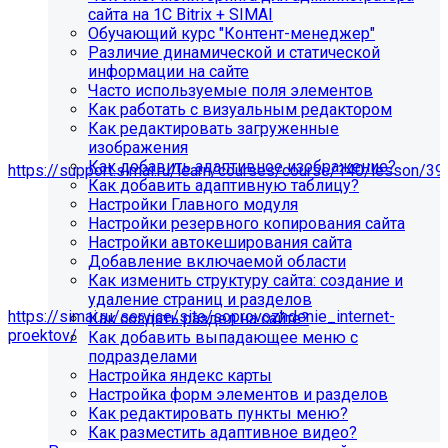
сайта на 1С Bitrix + SIMAI
Обучающий курс "Контент-менеджер"
Различие динамической и статической
информации на сайте
Часто используемые поля элементов
Как работать с визуальным редактором
Как редактировать загруженные
изображения
Мы подготовили чек-лист администратора сайта:
Как добавить адаптивное изображение?
https://support.simai.ru/learn/courses/course/140/lesson/39
Как добавить адаптивную таблицу?
Настройки Главного модуля
Рекомендуем придерживаться регламента выполнения
Настройки резервного копирования сайта
этих работ — это помогает поддерживать сайт в
Настройки автокеширования сайта
стабильном и безопасном состоянии.
Добавление включаемой области
Если у вас нет технических специалистов, вы можете
Как изменить структуру сайта: создание и
передать сайт на техническую поддержку нам:
удаление страниц и разделов
https://simai.ru/service/site/soprovozhdenie_internet-
Как создать раздел на сайте?
proektov/
Как добавить выпадающее меню с
подразделами
Это выгодно, потому что вы получаете команду
Настройка яндекс карты
экспертов вместо одного сотрудника: мы берём на себя
Настройка форм элементов и разделов
регулярные обновления и контроль работоспособности,
Как редактировать пункты меню?
быстрее реагируем на сбои, снижаем риски простоев и
Как разместить адаптивное видео?
уязвимостей, а вам не нужно тратить время и бюджет на