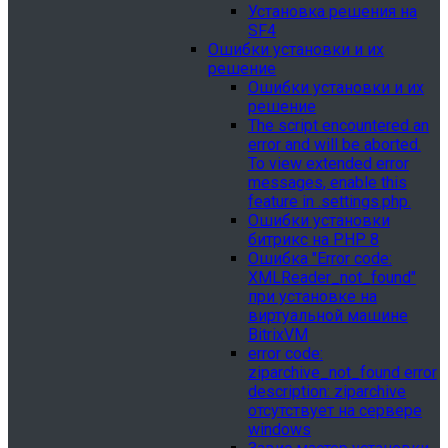
Установка решения на
SF4
Ошибки установки и их
решение
Ошибки установки и их
решение
The script encountered an
error and will be aborted.
To view extended error
messages, enable this
feature in .settings.php.
Ошибки установки
битрикс на PHP 8
Ошибка "Error сode:
XMLReader_not_found"
при установке на
виртуальной машине
BitrixVM
error сode:
ziparchive_not_found error
description: ziparchive
отсутствует на сервере
windows