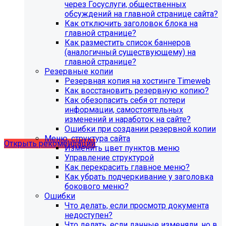
через Госуслуги, общественных
обсуждений на главной странице сайта?
Как отключить заголовок блока на
главной странице?
Как разместить список баннеров
(аналогичный существующему) на
главной странице?
Резервные копии
Резервная копия на хостинге Timeweb
Как восстановить резервную копию?
Как обезопасить себя от потери
Рекомендации по безопасности
информации, самостоятельных
изменений и наработок на сайте?
сайта
Ошибки при создании резервной копии
Меню, структура сайта
Открыть рекомендации
Изменить цвет пунктов меню
Управление структурой
Как перекрасить главное меню?
Как убрать подчеркивание у заголовка
бокового меню?
Ошибки
Что делать, если просмотр документа
недоступен?
Что делать, если данные изменяли, но в