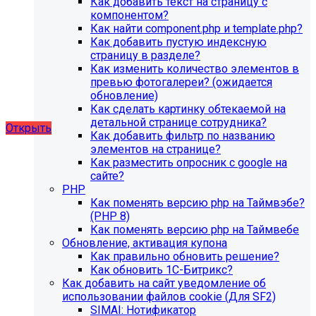
Как добавить текст на страницу с
благотворительного фонда, SIMAI: Сайт детского сада,
компонентом?
SIMAI: Сайт компании, SIMAI: Сайт конференции, SIMAI:
Как найти component.php и template.php?
Сайт медицинской организации, SIMAI: Сайт
Как добавить пустую индексную
музыкальной школы, SIMAI: Сайт РЖД медицина, SIMAI:
страницу в разделе?
Сайт санатория, SIMAI: Сайт сельского поселения, SIMAI:
Как изменить количество элементов в
Сайт совета муниципальных образований, SIMAI: Сайт
превью фотогалереи? (ожидается
спортивной школы, SIMAI: Сайт управления делами,
обновление)
SIMAI: Сайт учебного центра, SIMAI: Сайт
Как сделать картинку обтекаемой на
художественной школы, SIMAI: Сайт школы
детальной странице сотрудника?
Открыть
Как добавить фильтр по названию
элементов на странице?
Как разместить опросник с google на
сайте?
PHP
Как поменять версию php на Таймвэбе?
(PHP 8)
Как поменять версию php на Таймвебе
Обновление, активация купона
Как правильно обновить решение?
Как обновить 1С-Битрикс?
Как добавить на сайт уведомление об
использовании файлов cookie (Для SF2)
SIMAI: Нотификатор