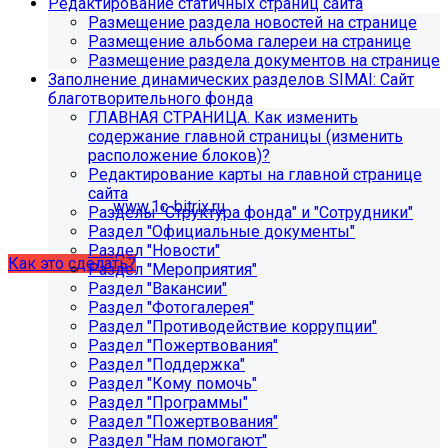
Редактирование статичных страниц сайта
поиск, обучение и удержание специалистов.
Размещение раздела новостей на странице
Размещение альбома галереи на странице
Размещение раздела документов на странице
Проверьте адрес сервера
Заполнение динамических разделов SIMAI: Сайт
благотворительного фонда
обновлений!
ГЛАВНАЯ СТРАНИЦА. Как изменить
содержание главной страницы (изменить
Из-за неправильного адреса обновлений может
расположение блоков)?
некорректно отображаться срок действия лицензии.
Редактирование карты на главной странице
Убедитесь, что в настройках «Главного модуля»
сайта
указан адрес:
www.1c-bitrix.ru
.
Разделы "Структура фонда" и "Сотрудники"
Затем запустите обновление через «Систему
Раздел "Официальные документы"
обновлений».
Раздел "Новости"
Как это сделать?
Раздел "Мероприятия"
Раздел "Вакансии"
Раздел "Фотогалерея"
Раздел "Противодействие коррупции"
Раздел "Пожертвования"
Раздел "Поддержка"
Раздел "Кому помочь"
Раздел "Программы"
Раздел "Пожертвования"
Раздел "Нам помогают"
Как добавить раздел "Сведения об