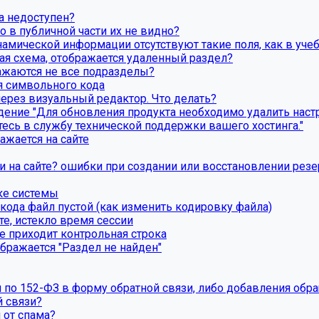
а недоступен?
о в публичной части их не видно?
намической информации отсутствуют такие поля, как в уче
вая схема, отображается удаленный раздел?
бражаются не все подразделы?
я символьного кода
через визуальный редактор. Что делать?
ние "Для обновления продукта необходимо удалить настро
есь в службу технической поддержки вашего хостинга."
ажается на сайте
ки на сайте? ошибки при создании или восстановлении рез
ке системы
ода файл пустой (как изменить кодировку файла)
те, истекло время сессии
е приходит контрольная строка
бражается "Раздел не найден"
я по 152-ФЗ в форму обратной связи, либо добавления обр
 связи?
 от спама?