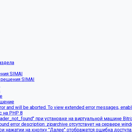
аздела
ения SIMAI
о решения SIMAI
2
4
е
ешение
ror and will be aborted. To view extended error messages, enable 
с на PHP 8
ader_not_found" при установке на виртуальной машине Bitr
found error description: ziparchive отсутствует на сервере win
ри нажатии на кнопку "Далее" отображется ошибка доступа 