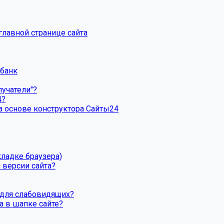
главной странице сайта
рбанк
лучатели"?
4?
а основе конструктора Сайты24
кладке браузера)
 версии сайта?
 для слабовидящих?
а в шапке сайте?