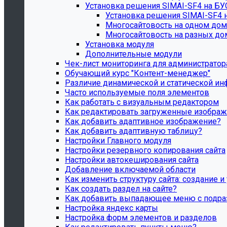
Установка решения SIMAI-SF4 на Б
Установка решения SIMAI-SF4 
Многосайтовость на одном дом
Многосайтовость на разных до
Установка модуля
Дополнительные модули
Чек-лист мониторинга для администратора с
Обучающий курс "Контент-менеджер"
Различие динамической и статической ин
Часто используемые поля элементов
Как работать с визуальным редактором
Как редактировать загруженные изобра
Как добавить адаптивное изображение?
Как добавить адаптивную таблицу?
Настройки Главного модуля
Настройки резервного копирования сайта
Настройки автокеширования сайта
Добавление включаемой области
Как изменить структуру сайта: создание и
Как создать раздел на сайте?
Как добавить выпадающее меню с подр
Настройка яндекс карты
Настройка форм элементов и разделов