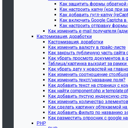
Как защитить формы обратной 
Как настроить капчу (код при з
Как добавить гугл-капчу (reCap
Как включить Google Captcha в
Как настроить отправку формы 
Как изменить e-mail получателя (ад
Кастомизация, доработки
Кастомизация, доработки
Как изменить валюту в прайс-листе
Как закрыть публичную часть сайта 
Как убрать просмотр документов в g
Таблица/картинка выходит за рамки с
Как убрать дату у новостей на главн
Как изменить соотношение столбцов
Как изменить текст/название поля?
Как добавить текст на страницу с к
Как найти component.php и template.p
Как добавить пустую индексную стр
Как изменить количество элементов
Как сделать картинку обтекаемой на
Как добавить фильтр по названию э
Как разместить опросник с google на
PHP