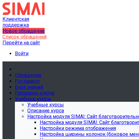
Клиентская
поддержка
Новое обращение
Список обращений
Перейти на сайт
Войти
Обращения
Регламент
База знаний
Проверка ключа
Учебные курсы
Учебные курсы
Описание курса
Настройка модуля SIMAI: Сайт благотворитель
Настройка модуля SIMAI: Сайт благотвор
Настройки режима отображения
Настройка ширины колонок (боковое ме