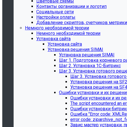
Цветовые схемы
Контакты организации и логотип
Социальные сети
Настройки оплаты
Добавление скриптов, счетчиков метрики
Немного необходимой теории
Немного необходимой теории
Установка сайта
Установка сайта
Установка решения SIMAI
Установка решения SIMAI
Шаг 1. Подготовка корневого р
Шаг 2. Установка 1С-Битрикс
Шаг 3. Установка готового реш
Шаг 3. Установка готовог
Установка решения на SF
Установка решения на SF
Ошибки установки и их решени
Ошибки установки и их р
The script encountered an er
Ошибки установки битрик
Ошибка "Error сode: XMLRe
error сode: ziparchive_not_
Завис мастер установки, п