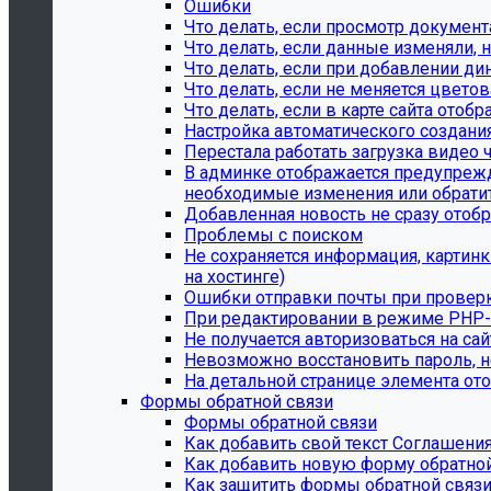
Ошибки
Что делать, если просмотр документ
Что делать, если данные изменяли, н
Что делать, если при добавлении ди
Что делать, если не меняется цвето
Что делать, если в карте сайта ото
Настройка автоматического создани
Перестала работать загрузка видео 
В админке отображается предупрежде
необходимые изменения или обратит
Добавленная новость не сразу отобр
Проблемы с поиском
Не сохраняется информация, картин
на хостинге)
Ошибки отправки почты при провер
При редактировании в режиме PHP-к
Не получается авторизоваться на сай
Невозможно восстановить пароль, н
На детальной странице элемента ото
Формы обратной связи
Формы обратной связи
Как добавить свой текст Соглашени
Как добавить новую форму обратной
Как защитить формы обратной связи