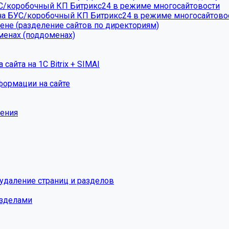
УС/коробочный КП Битрикс24 в режиме многосайтовости
на БУС/коробочный КП Битрикс24 в режиме многосайтово
ене (разделение сайтов по директориям)
менах (поддоменах)
айта на 1С Bitrix + SIMAI
формации на сайте
жения
 удаление страниц и разделов
азделами