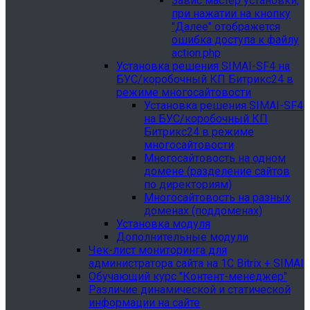
Завис мастер установки,
при нажатии на кнопку
"Далее" отображется
ошибка доступа к файлу
action.php
Установка решения SIMAI-SF4 на
БУС/коробочный КП Битрикс24 в
режиме многосайтовости
Установка решения SIMAI-SF4
на БУС/коробочный КП
Битрикс24 в режиме
многосайтовости
Многосайтовость на одном
домене (разделение сайтов
по директориям)
Многосайтовость на разных
доменах (поддоменах)
Установка модуля
Дополнительные модули
Чек-лист мониторинга для
администратора сайта на 1С Bitrix + SIMAI
Обучающий курс "Контент-менеджер"
Различие динамической и статической
информации на сайте