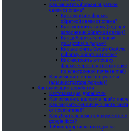
Как защитить формы обратной
связи от спама?
Как защитить формы
обратной связи от спама?
Как настроить капчу (код при
заполнении обратной связи)?
Как добавить гугл-капчу
(reCaptcha) в форму?
Как включить Google Captcha
в форму обратной связи?
Как настроить отправку
формы через подтверждение
по электронной почте (e-mail)
Как изменить e-mail получателя
(администратора формы)?
Кастомизация, доработки
Кастомизация, доработки
Как изменить валюту в прайс-листе
Как закрыть публичную часть сайта
от посетителей?
Как убрать просмотр документов в
google.docs?
Таблица/картинка выходит за