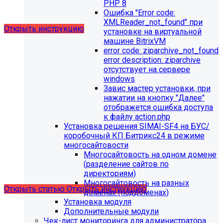
выпущено обновление 1.14.11, согласно которому в
PHP 8
разделе "Педагогический состав"
Ошибка "Error сode:
можно разместить документ и скрыть таблицы.
XMLReader_not_found" при
Открыть инструкцию
установке на виртуальной
машине BitrixVM
error сode: ziparchive_not_found
error description: ziparchive
отсутствует на сервере
windows
Завис мастер установки, при
нажатии на кнопку "Далее"
отображется ошибка доступа
С 01.02.2026
будет ограничена поддержка продуктов на
к файлу action.php
PHP версии ниже 8.2.
Рекомендуемая версия PHP - 8.4
Установка решения SIMAI-SF4 на БУС/
и выше
.
коробочный КП Битрикс24 в режиме
многосайтовости
С 01.09.2026
будет ограничена поддержка продуктов на
Многосайтовость на одном домене
MySql версии ниже 8.0.0.
Рекомендуемая версия MySql
(разделение сайтов по
- 8.4.0 и выше.
директориям)
Многосайтовость на разных
Открыть статью
Открыть инструкцию
доменах (поддоменах)
Установка модуля
Дополнительные модули
Чек-лист мониторинга для администратора