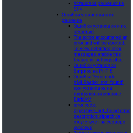
Установка решения на
SF4
Ошибки установки и их
решение
Ошибки установки и их
решение
The script encountered an
error and will be aborted.
To view extended error
messages, enable this
feature in .settings.php.
Ошибки установки
битрикс на PHP 8
Ошибка "Error сode:
XMLReader_not_found"
при установке на
виртуальной машине
BitrixVM
error сode:
ziparchive_not_found error
description: ziparchive
отсутствует на сервере
windows