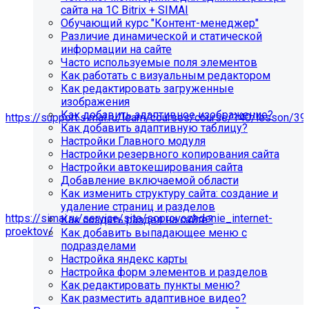
сайта на 1С Bitrix + SIMAI
Обучающий курс "Контент-менеджер"
Различие динамической и статической
информации на сайте
Часто используемые поля элементов
Как работать с визуальным редактором
Как редактировать загруженные
изображения
Мы подготовили чек-лист администратора сайта:
Как добавить адаптивное изображение?
https://support.simai.ru/learn/courses/course/140/lesson/39
Как добавить адаптивную таблицу?
Настройки Главного модуля
Рекомендуем придерживаться регламента выполнения
Настройки резервного копирования сайта
этих работ — это помогает поддерживать сайт в
Настройки автокеширования сайта
стабильном и безопасном состоянии.
Добавление включаемой области
Если у вас нет технических специалистов, вы можете
Как изменить структуру сайта: создание и
передать сайт на техническую поддержку нам:
удаление страниц и разделов
https://simai.ru/service/site/soprovozhdenie_internet-
Как создать раздел на сайте?
proektov/
Как добавить выпадающее меню с
подразделами
Это выгодно, потому что вы получаете команду
Настройка яндекс карты
экспертов вместо одного сотрудника: мы берём на себя
Настройка форм элементов и разделов
регулярные обновления и контроль работоспособности,
Как редактировать пункты меню?
быстрее реагируем на сбои, снижаем риски простоев и
Как разместить адаптивное видео?
уязвимостей, а вам не нужно тратить время и бюджет на