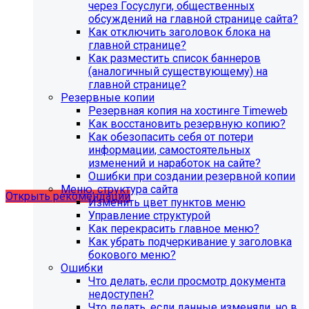
через Госуслуги, общественных
обсуждений на главной странице сайта?
Как отключить заголовок блока на
главной странице?
Как разместить список баннеров
(аналогичный существующему) на
главной странице?
Резервные копии
Резервная копия на хостинге Timeweb
Как восстановить резервную копию?
Как обезопасить себя от потери
Рекомендации по безопасности
информации, самостоятельных
изменений и наработок на сайте?
сайта
Ошибки при создании резервной копии
Меню, структура сайта
Открыть рекомендации
Изменить цвет пунктов меню
Управление структурой
Как перекрасить главное меню?
Как убрать подчеркивание у заголовка
бокового меню?
Ошибки
Что делать, если просмотр документа
недоступен?
Что делать, если данные изменяли, но в