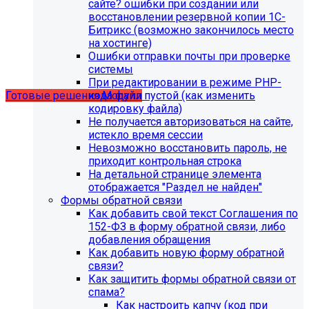
сайте? ошибки при создании или
восстановлении резервной копии 1С-
Битрикс (возможно закончилось место
Учебные курсы
на хостинге)
Ошибки отправки почты при проверке
системы
по работе с готовыми решениями и модулями
При редактировании в режиме PHP-
размещены в разделе "Учебные курсы"
кода файл пустой (как изменить
Готовые решения
Модули
кодировку файла)
Не получается авторизоваться на сайте,
истекло время сессии
Невозможно восстановить пароль, не
приходит контрольная строка
На детальной странице элемента
отображается "Раздел не найден"
Формы обратной связи
Как добавить свой текст Соглашения по
152-ФЗ в форму обратной связи, либо
добавления обращения
Как добавить новую форму обратной
связи?
Как защитить формы обратной связи от
Инструкция по удалению ссылок на
спама?
Как настроить капчу (код при