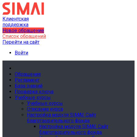
Клиентская
поддержка
Новое обращение
Список обращений
Перейти на сайт
Войти
Обращения
Регламент
База знаний
Проверка ключа
Учебные курсы
Учебные курсы
Описание курса
Настройка модуля SIMAI: Сайт
благотворительного фонда
Настройка модуля SIMAI: Сайт
благотворительного фонда