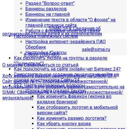
Раздел "Вопрос-ответ"
организации отдыха детей и их
Баннеры разделов
Баннеры на главной
оздоровления"?
Изменение текста в области "О фонде" на
главной странице сайта
Приобретите модуль
SIMAI-SF4: Сведения об
Работа с формами обратной связи
организации отдыха детей и их оздоровления
Настройка платёжных систем
Настройка интернет-эквайринга ПАО
Для приобретения модуля необходимо обратиться в
Сбербанк
отдел продаж по электронной почте
sale@simai.ru
или
Настройки Юкассы
телефону
8 (800) 2000-865
Как разделить людей на группы в разделе
"Получатели"?
О модуле
Ознакомиться со статьей
Как подключить на сайте онлайн-чат Битрикс 24?
Самостоятельное создание лендинга на сайте на
Хочу добавить раздел самостоятельно на SIMAI-SF4:
основе конструктора Сайты24
Сайт школы (в т.ч. спортивной/художественной/
SF2: Часто задаваемые вопросы
музыкальной)
Хочу добавить раздел самостоятельно на
Шапка сайта (хедер), favicon
SIMAI: Сайт школы (в т.ч. спортивной/художественной/
Как изменить фавикон (иконка во
музыкальной)
вкладке браузера)
Информация по появлению ошибки
Как отобразить логотип в мобильной
версии сайта?
Как изменить размер логотипа?
[MP_LICENSE_VIOLATION] В вашу лицензию не входит
Как убрать кнопку входа
модуль SIMAI-SF4: Сведения об образовательной