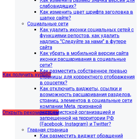
Как изменить размер значка версии для
организации (simai.sveden)
слабовидящих?
В связи с новыми требованиями Приказа 1493
Как изменить цвет шрифта заголовка в
Рособнадзора нами были внесены изменения в
шапке сайте?
поставку готовых решений для образовательных
Социальные сети
организаций.
Как удалить иконки социальных сетей с
функциями репостов, как удалить
Теперь в сборку готовых решений для образовательных
надпись "Следуйте за нами" в футере
организаций входит модуль SIMAI-SF4: Сведения об
сайта
образовательной организации (simai.sveden). Для
Как убрать в мобильной версии сайта
корректной работы модуля необходимо активировать
иконки расшаривания в социальные
купон на него.
сети?
Как разместить собственное превью
Как получить купон?
страницы для корректного отображения
в соцсетях?
Как отключить виджеты, ссылки и
Что делать, если на хостинге не
возможность расшаривания разделов,
хватает места?
страниц, элементов в социальные сети
компании Meta, признаной
экстремистской организацией и
Открыть рекомендации
запрещенной на территории РФ
(Facebook, Instagram) и Twitter?
Главная страница
Как разместить виджет обращений