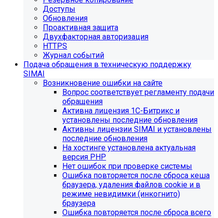
Доступы
Обновления
Проактивная защита
Двухфакторная авторизация
HTTPS
Журнал событий
Подача обращения в техническую поддержку
SIMAI
Возникновение ошибки на сайте
Вопрос соответствует регламенту подачи
обращения
Активна лицензия 1С-Битрикс и
установлены последние обновления
Активны лицензии SIMAI и установлены
последние обновления
На хостинге установлена актуальная
версия PHP
Нет ошибок при проверке системы
Ошибка повторяется после сброса кеша
браузера, удаления файлов cookie и в
режиме невидимки (инкогнито)
браузера
Ошибка повторяется после сброса всего