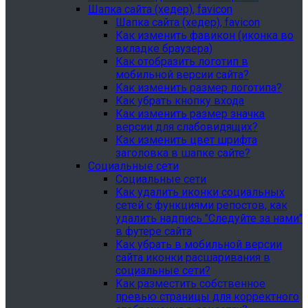
Шапка сайта (хедер), favicon
Шапка сайта (хедер), favicon
Как изменить фавикон (иконка во
вкладке браузера)
Как отобразить логотип в
мобильной версии сайта?
Как изменить размер логотипа?
Как убрать кнопку входа
Как изменить размер значка
версии для слабовидящих?
Как изменить цвет шрифта
заголовка в шапке сайте?
Социальные сети
Социальные сети
Как удалить иконки социальных
сетей с функциями репостов, как
удалить надпись "Следуйте за нами"
в футере сайта
Как убрать в мобильной версии
сайта иконки расшаривания в
социальные сети?
Как разместить собственное
превью страницы для корректного