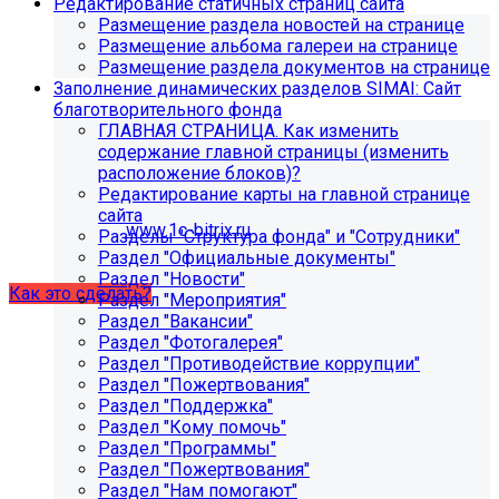
Редактирование статичных страниц сайта
поиск, обучение и удержание специалистов.
Размещение раздела новостей на странице
Размещение альбома галереи на странице
Размещение раздела документов на странице
Проверьте адрес сервера
Заполнение динамических разделов SIMAI: Сайт
благотворительного фонда
обновлений!
ГЛАВНАЯ СТРАНИЦА. Как изменить
содержание главной страницы (изменить
Из-за неправильного адреса обновлений может
расположение блоков)?
некорректно отображаться срок действия лицензии.
Редактирование карты на главной странице
Убедитесь, что в настройках «Главного модуля»
сайта
указан адрес:
www.1c-bitrix.ru
.
Разделы "Структура фонда" и "Сотрудники"
Затем запустите обновление через «Систему
Раздел "Официальные документы"
обновлений».
Раздел "Новости"
Как это сделать?
Раздел "Мероприятия"
Раздел "Вакансии"
Раздел "Фотогалерея"
Раздел "Противодействие коррупции"
Раздел "Пожертвования"
Раздел "Поддержка"
Раздел "Кому помочь"
Раздел "Программы"
Раздел "Пожертвования"
Раздел "Нам помогают"
Как добавить раздел "Сведения об