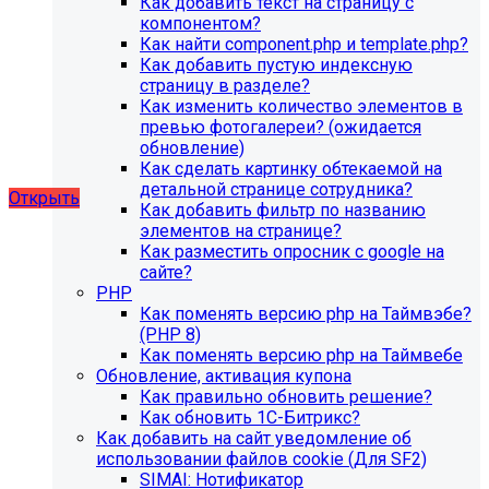
Как добавить текст на страницу с
благотворительного фонда, SIMAI: Сайт детского сада,
компонентом?
SIMAI: Сайт компании, SIMAI: Сайт конференции, SIMAI:
Как найти component.php и template.php?
Сайт медицинской организации, SIMAI: Сайт
Как добавить пустую индексную
музыкальной школы, SIMAI: Сайт РЖД медицина, SIMAI:
страницу в разделе?
Сайт санатория, SIMAI: Сайт сельского поселения, SIMAI:
Как изменить количество элементов в
Сайт совета муниципальных образований, SIMAI: Сайт
превью фотогалереи? (ожидается
спортивной школы, SIMAI: Сайт управления делами,
обновление)
SIMAI: Сайт учебного центра, SIMAI: Сайт
Как сделать картинку обтекаемой на
художественной школы, SIMAI: Сайт школы
детальной странице сотрудника?
Открыть
Как добавить фильтр по названию
элементов на странице?
Как разместить опросник с google на
сайте?
PHP
Как поменять версию php на Таймвэбе?
(PHP 8)
Как поменять версию php на Таймвебе
Обновление, активация купона
Как правильно обновить решение?
Как обновить 1С-Битрикс?
Как добавить на сайт уведомление об
использовании файлов cookie (Для SF2)
SIMAI: Нотификатор