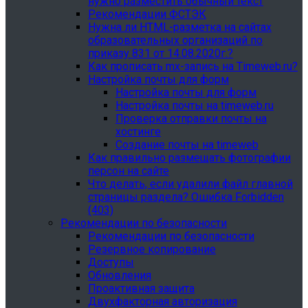
нужно разместить обычный текст
Рекомендации ФСТЭК
Нужна ли HTML-разметка на сайтах
образовательных организаций по
приказу 831 от 14.08.2020г.?
Как прописать mx-запись на Timeweb.ru?
Настройка почты для форм
Настройка почты для форм
Настройка почты на timeweb.ru
Проверка отправки почты на
хостинге
Создание почты на timeweb
Как правильно размещать фотографии
персон на сайте
Что делать, если удалили файл главной
страницы раздела? Ошибка Forbidden
(403)
Рекомендации по безопасности
Рекомендации по безопасности
Резервное копирование
Доступы
Обновления
Проактивная защита
Двухфакторная авторизация