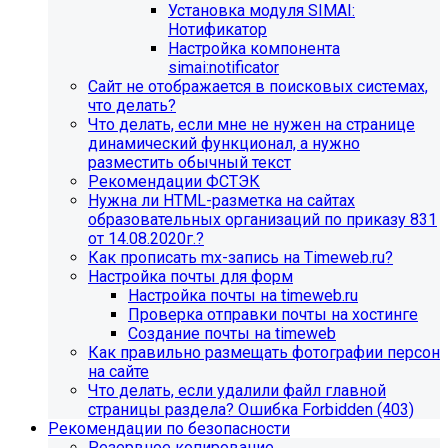
Установка модуля SIMAI:
Нотификатор
Настройка компонента
simai:notificator
Сайт не отображается в поисковых системах,
что делать?
Что делать, если мне не нужен на странице
динамический функционал, а нужно
разместить обычный текст
Рекомендации ФСТЭК
Нужна ли HTML-разметка на сайтах
образовательных организаций по приказу 831
от 14.08.2020г.?
Как прописать mx-запись на Timeweb.ru?
Настройка почты для форм
Настройка почты на timeweb.ru
Проверка отправки почты на хостинге
Создание почты на timeweb
Как правильно размещать фотографии персон
на сайте
Что делать, если удалили файл главной
страницы раздела? Ошибка Forbidden (403)
Рекомендации по безопасности
Резервное копирование