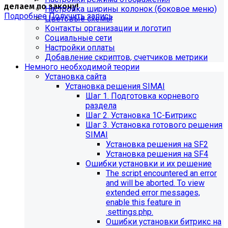
делаем по закону!
Настройка ширины колонок (боковое меню)
Подробнее
Получить запись
Цветовые схемы
Контакты организации и логотип
Социальные сети
Настройки оплаты
Добавление скриптов, счетчиков метрики
Немного необходимой теории
Установка сайта
Установка решения SIMAI
Шаг 1. Подготовка корневого
раздела
Шаг 2. Установка 1С-Битрикс
Шаг 3. Установка готового решения
SIMAI
Установка решения на SF2
Установка решения на SF4
Обновления в разделе
Ошибки установки и их решение
The script encountered an error
"Педагогический состав"
and will be aborted. To view
extended error messages,
Для готовых решений, использующих модуль SIMAI-
enable this feature in
SF4: Сведения об образовательной организации
.settings.php.
(simai.sveden)
Ошибки установки битрикс на