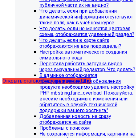
публичной части их не видно?
Что делать, если при добавлении
динамической информации отсутствуют
такие поля, как в учебном курсе
Что делать, если не меняется цветовая
схема, отображается удаленный раздел?
Что делать, если в карте сайта
С 1 февраля 2023 года ограничена
отображаются не все подразделы?
поддержка продуктов 1С-Битрикс на
Настройка автоматического создания
PHP версии ниже 8.0. Рекомендуемая
символьного кода
Перестала работать загрузка видео
версия PHP - 8.1 и выше
через визуальный редактор. Что делать?
В админке отображается
Открыть статью
Открыть инструкцию
предупреждение "Для обновления
продукта необходимо удалить настройку
PHP mbstring.func_overload. Пожалуйста,
внесите необходимые изменения или
обратитесь в службу технической
поддержки вашего хостинга."
Добавленная новость не сразу
отображается на сайте
Проблемы с поиском
Не сохраняется информация, картинки на