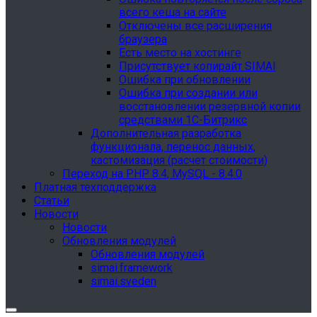
всего кеша на сайте
Отключены все расширения
браузера
Есть место на хостинге
Присутствует копирайт SIMAI
Ошибка при обновлении
Ошибка при создании или
восстановлении резервной копии
средствами 1С-Битрикс
Дополнительная разработка
функционала, перенос данных,
кастомизация (расчет стоимости)
Переход на PHP 8.4, MySQL - 8.4.0
Платная техподдержка
Статьи
Новости
Новости
Обновления модулей
Обновления модулей
simai.framework
simai.sveden