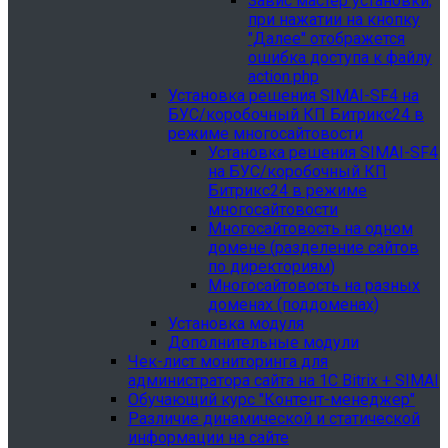
Завис мастер установки,
при нажатии на кнопку
"Далее" отображется
ошибка доступа к файлу
action.php
Установка решения SIMAI-SF4 на
БУС/коробочный КП Битрикс24 в
режиме многосайтовости
Установка решения SIMAI-SF4
на БУС/коробочный КП
Битрикс24 в режиме
многосайтовости
Многосайтовость на одном
домене (разделение сайтов
по директориям)
Многосайтовость на разных
доменах (поддоменах)
Установка модуля
Дополнительные модули
Чек-лист мониторинга для
администратора сайта на 1С Bitrix + SIMAI
Обучающий курс "Контент-менеджер"
Различие динамической и статической
информации на сайте