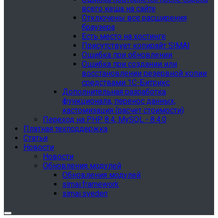
всего кеша на сайте
Отключены все расширения
браузера
Есть место на хостинге
Присутствует копирайт SIMAI
Ошибка при обновлении
Ошибка при создании или
восстановлении резервной копии
средствами 1С-Битрикс
Дополнительная разработка
функционала, перенос данных,
кастомизация (расчет стоимости)
Переход на PHP 8.4, MySQL - 8.4.0
Платная техподдержка
Статьи
Новости
Новости
Обновления модулей
Обновления модулей
simai.framework
simai.sveden