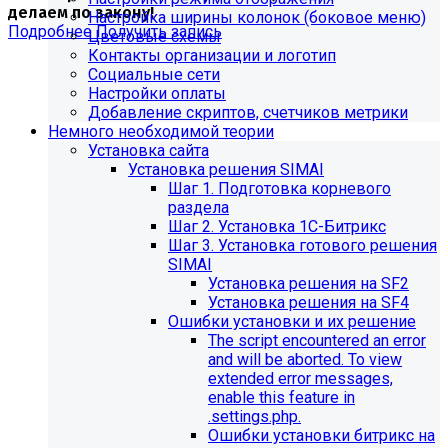
делаем по закону!
Настройка ширины колонок (боковое меню)
Подробнее
Получить запись
Цветовые схемы
Контакты организации и логотип
Социальные сети
Настройки оплаты
Добавление скриптов, счетчиков метрики
Немного необходимой теории
Установка сайта
Установка решения SIMAI
Шаг 1. Подготовка корневого
раздела
Шаг 2. Установка 1С-Битрикс
Шаг 3. Установка готового решения
SIMAI
Установка решения на SF2
Установка решения на SF4
Обновления в разделе
Ошибки установки и их решение
The script encountered an error
"Педагогический состав"
and will be aborted. To view
extended error messages,
Для готовых решений, использующих модуль SIMAI-
enable this feature in
SF4: Сведения об образовательной организации
.settings.php.
(simai.sveden)
Ошибки установки битрикс на