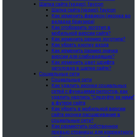
Шапка сайта (хедер), favicon
Шапка сайта (хедер), favicon
Как изменить фавикон (иконка во
вкладке браузера)
Как отобразить логотип в
мобильной версии сайта?
Как изменить размер логотипа?
Как убрать кнопку входа
Как изменить размер значка
версии для слабовидящих?
Как изменить цвет шрифта
заголовка в шапке сайте?
Социальные сети
Социальные сети
Как удалить иконки социальных
сетей с функциями репостов, как
удалить надпись "Следуйте за нами"
в футере сайта
Как убрать в мобильной версии
сайта иконки расшаривания в
социальные сети?
Как разместить собственное
превью страницы для корректного