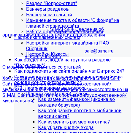
Раздел "Вопрос-ответ"
организации отдыха детей и их
Баннеры разделов
Баннеры на главной
оздоровления"?
Изменение текста в области "О фонде" на
главной странице сайта
Приобретите модуль
SIMAI-SF4: Сведения об
Работа с формами обратной связи
организации отдыха детей и их оздоровления
Настройка платёжных систем
Настройка интернет-эквайринга ПАО
Для приобретения модуля необходимо обратиться в
Сбербанк
отдел продаж по электронной почте
sale@simai.ru
или
Настройки Юкассы
телефону
8 (800) 2000-865
Как разделить людей на группы в разделе
"Получатели"?
О модуле
Ознакомиться со статьей
Как подключить на сайте онлайн-чат Битрикс 24?
Самостоятельное создание лендинга на сайте на
Хочу добавить раздел самостоятельно на SIMAI-SF4:
основе конструктора Сайты24
Сайт школы (в т.ч. спортивной/художественной/
SF2: Часто задаваемые вопросы
музыкальной)
Хочу добавить раздел самостоятельно на
Шапка сайта (хедер), favicon
SIMAI: Сайт школы (в т.ч. спортивной/художественной/
Как изменить фавикон (иконка во
музыкальной)
вкладке браузера)
Информация по появлению ошибки
Как отобразить логотип в мобильной
версии сайта?
Как изменить размер логотипа?
[MP_LICENSE_VIOLATION] В вашу лицензию не входит
Как убрать кнопку входа
модуль SIMAI-SF4: Сведения об образовательной