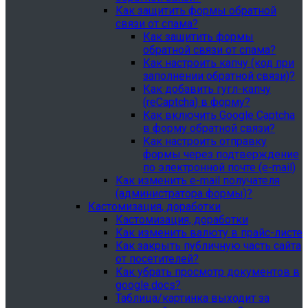
Как защитить формы обратной
связи от спама?
Как защитить формы
обратной связи от спама?
Как настроить капчу (код при
заполнении обратной связи)?
Как добавить гугл-капчу
(reCaptcha) в форму?
Как включить Google Captcha
в форму обратной связи?
Как настроить отправку
формы через подтверждение
по электронной почте (e-mail)
Как изменить e-mail получателя
(администратора формы)?
Кастомизация, доработки
Кастомизация, доработки
Как изменить валюту в прайс-листе
Как закрыть публичную часть сайта
от посетителей?
Как убрать просмотр документов в
google.docs?
Таблица/картинка выходит за