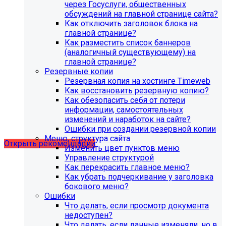
через Госуслуги, общественных
обсуждений на главной странице сайта?
Как отключить заголовок блока на
главной странице?
Как разместить список баннеров
(аналогичный существующему) на
главной странице?
Резервные копии
Резервная копия на хостинге Timeweb
Как восстановить резервную копию?
Как обезопасить себя от потери
Рекомендации по безопасности
информации, самостоятельных
изменений и наработок на сайте?
сайта
Ошибки при создании резервной копии
Меню, структура сайта
Открыть рекомендации
Изменить цвет пунктов меню
Управление структурой
Как перекрасить главное меню?
Как убрать подчеркивание у заголовка
бокового меню?
Ошибки
Что делать, если просмотр документа
недоступен?
Что делать, если данные изменяли, но в