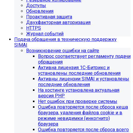
Доступы
Обновления
Проактивная защита
Двухфакторная авторизация
HTTPS
Журнал событий
Подача обращения в техническую поддержку
SIMAI
Возникновение ошибки на сайте
Вопрос соответствует регламенту подачи
обращения
Активна лицензия 1С-Битрикс и
установлены последние обновления
Активны лицензии SIMAI и установлены
последние обновления
На хостинге установлена актуальная
версия PHP
Нет ошибок при проверке системы
Ошибка повторяется после сброса кеша
браузера, удаления файлов cookie и в
режиме невидимки (инкогнито)
браузера
Ошибка повторяется после сброса всего