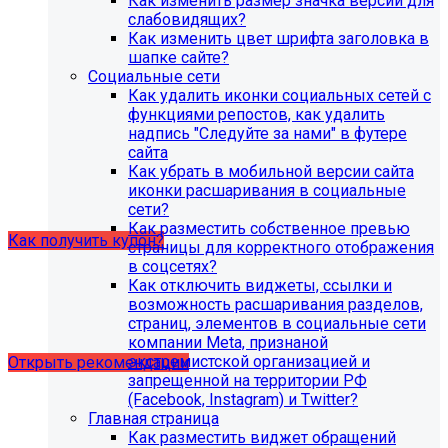
Как изменить размер значка версии для
организации (simai.sveden)
слабовидящих?
В связи с новыми требованиями Приказа 1493
Как изменить цвет шрифта заголовка в
Рособнадзора нами были внесены изменения в
шапке сайте?
поставку готовых решений для образовательных
Социальные сети
организаций.
Как удалить иконки социальных сетей с
функциями репостов, как удалить
Теперь в сборку готовых решений для образовательных
надпись "Следуйте за нами" в футере
организаций входит модуль SIMAI-SF4: Сведения об
сайта
образовательной организации (simai.sveden). Для
Как убрать в мобильной версии сайта
корректной работы модуля необходимо активировать
иконки расшаривания в социальные
купон на него.
сети?
Как разместить собственное превью
Как получить купон?
страницы для корректного отображения
в соцсетях?
Как отключить виджеты, ссылки и
Что делать, если на хостинге не
возможность расшаривания разделов,
хватает места?
страниц, элементов в социальные сети
компании Meta, признаной
экстремистской организацией и
Открыть рекомендации
запрещенной на территории РФ
(Facebook, Instagram) и Twitter?
Главная страница
Как разместить виджет обращений