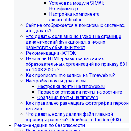
Установка модуля SIMAI:
Нотификатор
Настройка компонента
simai:notificator
Сайт не отображается в поисковых системах,
что делать?
Что делать, если мне не нужен на странице
динамический функционал, а нужно
разместить обычный текст
Рекомендации ФСТЭК
Нужна ли HTML-разметка на сайтах
образовательных организаций по приказу 831
от 14.08.2020г.?
Как прописать mx-запись на Timeweb.ru?
Настройка почты для форм
Настройка почты на timeweb.ru
Проверка отправки почты на хостинге
Создание почты на timeweb
Как правильно размещать фотографии персон
на сайте
Что делать, если удалили файл главной
страницы раздела? Ошибка Forbidden (403)
Рекомендации по безопасности
Резервное копирование