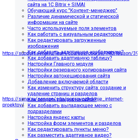
сайта на 1С Bitrix + SIMAI
Обучающий курс "Контент-менеджер"
Различие динамической и статической
информации на сайте
Часто используемые поля элементов
Как работать с визуальным редактором
Как редактировать загруженные
изображения
Мы подготовили чек-лист администратора сайта:
Как добавить адаптивное изображение?
https://support.simai.ru/learn/courses/course/140/lesson/39
Как добавить адаптивную таблицу?
Настройки Главного модуля
Рекомендуем придерживаться регламента выполнения
Настройки резервного копирования сайта
этих работ — это помогает поддерживать сайт в
Настройки автокеширования сайта
стабильном и безопасном состоянии.
Добавление включаемой области
Если у вас нет технических специалистов, вы можете
Как изменить структуру сайта: создание и
передать сайт на техническую поддержку нам:
удаление страниц и разделов
https://simai.ru/service/site/soprovozhdenie_internet-
Как создать раздел на сайте?
proektov/
Как добавить выпадающее меню с
подразделами
Это выгодно, потому что вы получаете команду
Настройка яндекс карты
экспертов вместо одного сотрудника: мы берём на себя
Настройка форм элементов и разделов
регулярные обновления и контроль работоспособности,
Как редактировать пункты меню?
быстрее реагируем на сбои, снижаем риски простоев и
Как разместить адаптивное видео?
уязвимостей, а вам не нужно тратить время и бюджет на