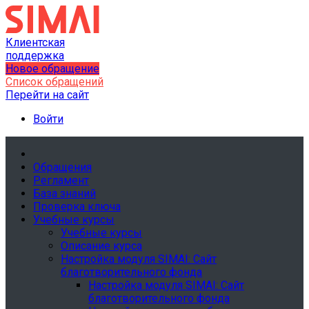
Клиентская
поддержка
Новое обращение
Список обращений
Перейти на сайт
Войти
Обращения
Регламент
База знаний
Проверка ключа
Учебные курсы
Учебные курсы
Описание курса
Настройка модуля SIMAI: Сайт
благотворительного фонда
Настройка модуля SIMAI: Сайт
благотворительного фонда