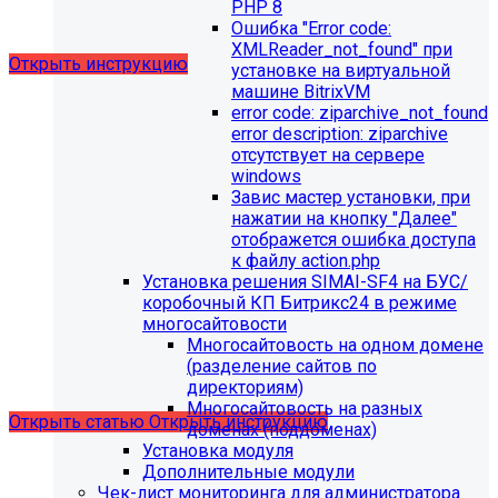
выпущено обновление 1.14.11, согласно которому в
PHP 8
разделе "Педагогический состав"
Ошибка "Error сode:
можно разместить документ и скрыть таблицы.
XMLReader_not_found" при
Открыть инструкцию
установке на виртуальной
машине BitrixVM
error сode: ziparchive_not_found
error description: ziparchive
отсутствует на сервере
windows
Завис мастер установки, при
нажатии на кнопку "Далее"
отображется ошибка доступа
С 01.02.2026
будет ограничена поддержка продуктов на
к файлу action.php
PHP версии ниже 8.2.
Рекомендуемая версия PHP - 8.4
Установка решения SIMAI-SF4 на БУС/
и выше
.
коробочный КП Битрикс24 в режиме
многосайтовости
С 01.09.2026
будет ограничена поддержка продуктов на
Многосайтовость на одном домене
MySql версии ниже 8.0.0.
Рекомендуемая версия MySql
(разделение сайтов по
- 8.4.0 и выше.
директориям)
Многосайтовость на разных
Открыть статью
Открыть инструкцию
доменах (поддоменах)
Установка модуля
Дополнительные модули
Чек-лист мониторинга для администратора