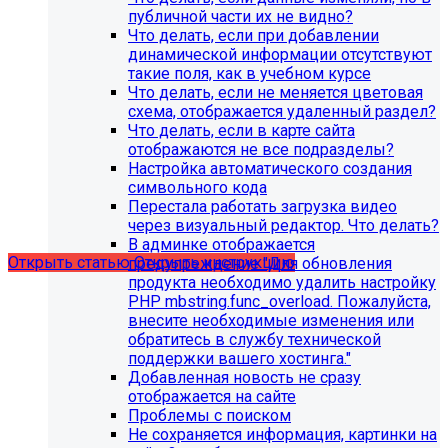
публичной части их не видно?
Что делать, если при добавлении
динамической информации отсутствуют
такие поля, как в учебном курсе
Что делать, если не меняется цветовая
схема, отображается удаленный раздел?
Что делать, если в карте сайта
С 1 февраля 2023 года ограничена
отображаются не все подразделы?
поддержка продуктов 1С-Битрикс на
Настройка автоматического создания
PHP версии ниже 8.0. Рекомендуемая
символьного кода
Перестала работать загрузка видео
версия PHP - 8.1 и выше
через визуальный редактор. Что делать?
В админке отображается
Открыть статью
Открыть инструкцию
предупреждение "Для обновления
продукта необходимо удалить настройку
PHP mbstring.func_overload. Пожалуйста,
внесите необходимые изменения или
обратитесь в службу технической
поддержки вашего хостинга."
Добавленная новость не сразу
отображается на сайте
Проблемы с поиском
Не сохраняется информация, картинки на