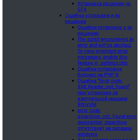
Установка решения на
SF4
Ошибки установки и их
решение
Ошибки установки и их
решение
The script encountered an
error and will be aborted.
To view extended error
messages, enable this
feature in .settings.php.
Ошибки установки
битрикс на PHP 8
Ошибка "Error сode:
XMLReader_not_found"
при установке на
виртуальной машине
BitrixVM
error сode:
ziparchive_not_found error
description: ziparchive
отсутствует на сервере
windows