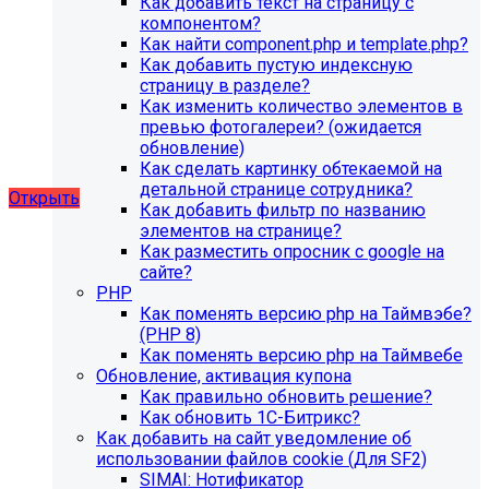
Как добавить текст на страницу с
благотворительного фонда, SIMAI: Сайт детского сада,
компонентом?
SIMAI: Сайт компании, SIMAI: Сайт конференции, SIMAI:
Как найти component.php и template.php?
Сайт медицинской организации, SIMAI: Сайт
Как добавить пустую индексную
музыкальной школы, SIMAI: Сайт РЖД медицина, SIMAI:
страницу в разделе?
Сайт санатория, SIMAI: Сайт сельского поселения, SIMAI:
Как изменить количество элементов в
Сайт совета муниципальных образований, SIMAI: Сайт
превью фотогалереи? (ожидается
спортивной школы, SIMAI: Сайт управления делами,
обновление)
SIMAI: Сайт учебного центра, SIMAI: Сайт
Как сделать картинку обтекаемой на
художественной школы, SIMAI: Сайт школы
детальной странице сотрудника?
Открыть
Как добавить фильтр по названию
элементов на странице?
Как разместить опросник с google на
сайте?
PHP
Как поменять версию php на Таймвэбе?
(PHP 8)
Как поменять версию php на Таймвебе
Обновление, активация купона
Как правильно обновить решение?
Как обновить 1С-Битрикс?
Как добавить на сайт уведомление об
использовании файлов cookie (Для SF2)
SIMAI: Нотификатор