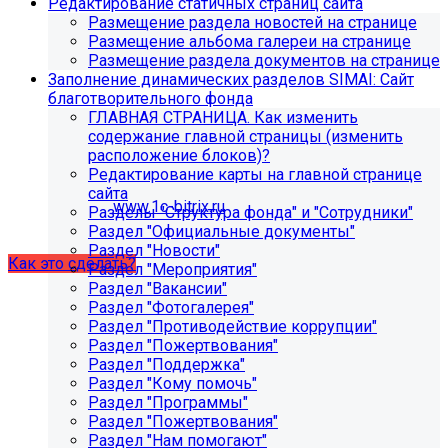
Редактирование статичных страниц сайта
поиск, обучение и удержание специалистов.
Размещение раздела новостей на странице
Размещение альбома галереи на странице
Размещение раздела документов на странице
Проверьте адрес сервера
Заполнение динамических разделов SIMAI: Сайт
благотворительного фонда
обновлений!
ГЛАВНАЯ СТРАНИЦА. Как изменить
содержание главной страницы (изменить
Из-за неправильного адреса обновлений может
расположение блоков)?
некорректно отображаться срок действия лицензии.
Редактирование карты на главной странице
Убедитесь, что в настройках «Главного модуля»
сайта
указан адрес:
www.1c-bitrix.ru
.
Разделы "Структура фонда" и "Сотрудники"
Затем запустите обновление через «Систему
Раздел "Официальные документы"
обновлений».
Раздел "Новости"
Как это сделать?
Раздел "Мероприятия"
Раздел "Вакансии"
Раздел "Фотогалерея"
Раздел "Противодействие коррупции"
Раздел "Пожертвования"
Раздел "Поддержка"
Раздел "Кому помочь"
Раздел "Программы"
Раздел "Пожертвования"
Раздел "Нам помогают"
Как добавить раздел "Сведения об