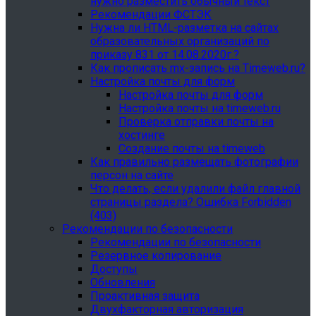
нужно разместить обычный текст
Рекомендации ФСТЭК
Нужна ли HTML-разметка на сайтах
образовательных организаций по
приказу 831 от 14.08.2020г.?
Как прописать mx-запись на Timeweb.ru?
Настройка почты для форм
Настройка почты для форм
Настройка почты на timeweb.ru
Проверка отправки почты на
хостинге
Создание почты на timeweb
Как правильно размещать фотографии
персон на сайте
Что делать, если удалили файл главной
страницы раздела? Ошибка Forbidden
(403)
Рекомендации по безопасности
Рекомендации по безопасности
Резервное копирование
Доступы
Обновления
Проактивная защита
Двухфакторная авторизация