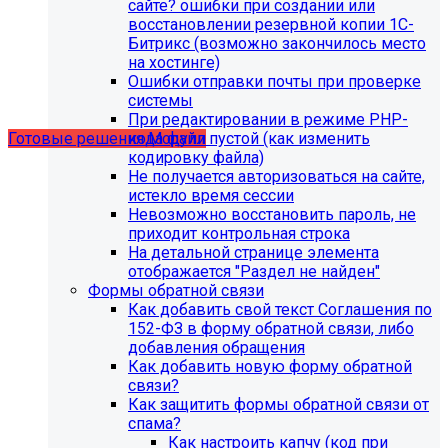
сайте? ошибки при создании или
восстановлении резервной копии 1С-
Битрикс (возможно закончилось место
Учебные курсы
на хостинге)
Ошибки отправки почты при проверке
системы
по работе с готовыми решениями и модулями
При редактировании в режиме PHP-
размещены в разделе "Учебные курсы"
кода файл пустой (как изменить
Готовые решения
Модули
кодировку файла)
Не получается авторизоваться на сайте,
истекло время сессии
Невозможно восстановить пароль, не
приходит контрольная строка
На детальной странице элемента
отображается "Раздел не найден"
Формы обратной связи
Как добавить свой текст Соглашения по
152-ФЗ в форму обратной связи, либо
добавления обращения
Как добавить новую форму обратной
связи?
Как защитить формы обратной связи от
Инструкция по удалению ссылок на
спама?
Как настроить капчу (код при